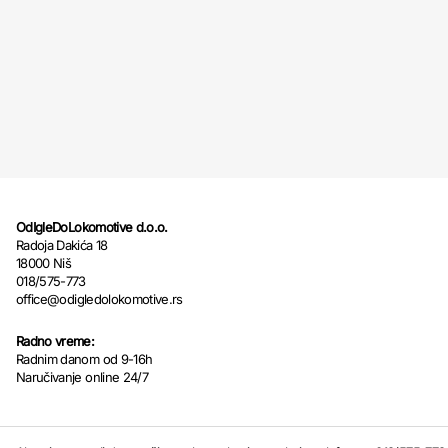
OdIgleDoLokomotive d.o.o.
Radoja Dakića 18
18000 Niš
018/575-773
office@odigledolokomotive.rs
Radno vreme:
Radnim danom od 9-16h
Naručivanje online 24/7