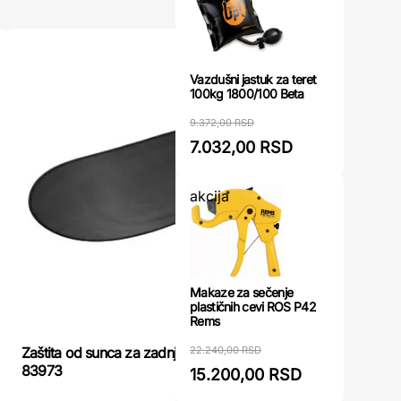
Vazdušni jastuk za teret
100kg 1800/100 Beta
9.372,00 RSD
7.032,00 RSD
akcija
Makaze za sečenje
plastičnih cevi ROS P42
Rems
22.240,00 RSD
Zaštita od sunca za zadnje staklo za auto
Gembird A
83973
15.200,00 RSD
pametni te