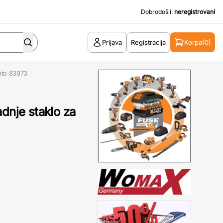
Dobrodošli:
neregistrovani
Prijava
Registracija
Korpa
(0)
auto 83973
adnje staklo za