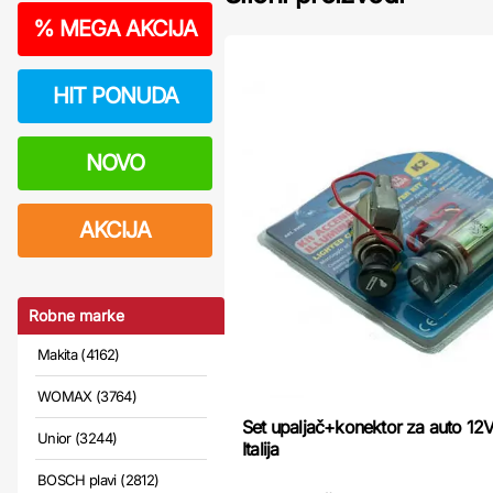
%
MEGA AKCIJA
HIT PONUDA
NOVO
AKCIJA
Robne marke
Makita (4162)
WOMAX (3764)
Set upaljač+konektor za auto 1
Unior (3244)
Italija
BOSCH plavi (2812)