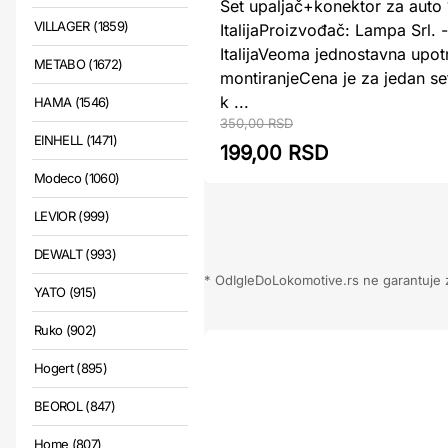
Set upaljač+konektor za aut
VILLAGER (1859)
ItalijaProizvođač: Lampa Srl. -
ItalijaVeoma jednostavna upot
METABO (1672)
montiranjeCena je za jedan se
k ...
HAMA (1546)
350,00 RSD
EINHELL (1471)
199,00 RSD
Modeco (1060)
LEVIOR (999)
DEWALT (993)
* OdIgleDoLokomotive.rs ne garantuje za
YATO (915)
Ruko (902)
Hogert (895)
BEOROL (847)
Home (807)