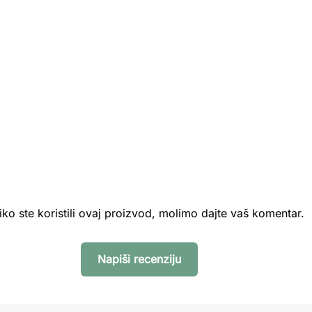
iko ste koristili ovaj proizvod, molimo dajte vaš komentar.
Napiši recenziju