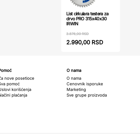
List cirkulara testera za
drvo PRO 315x40x30
IRWIN
3.876,00 RSD
2.990,00 RSD
Pomoć
O nama
Za nove posetioce
O nama
Sva pomoć
Cenovnik isporuke
Uslovi korišćenja
Marketing
Načini plaćanja
Sve grupe proizvoda