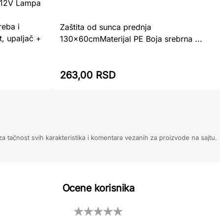
o 12V Lampa
reba i
Zaštita od sunca prednja
t, upaljač +
130x60cmMaterijal PE Boja srebrna ...
263,00 RSD
 tačnost svih karakteristika i komentara vezanih za proizvode na sajtu.
Ocene korisnika