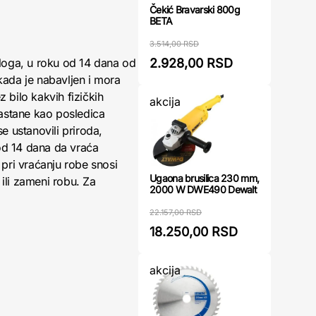
Čekić Bravarski 800g
BETA
3.514,00 RSD
2.928,00 RSD
loga, u roku od 14 dana od
kada je nabavljen i mora
 bilo kakvih fizičkih
akcija
nastane kao posledica
 ustanovili priroda,
 od 14 dana da vraća
pri vraćanju robe snosi
Ugaona brusilica 230 mm,
ili zameni robu. Za
2000 W DWE490 Dewalt
22.157,00 RSD
18.250,00 RSD
akcija