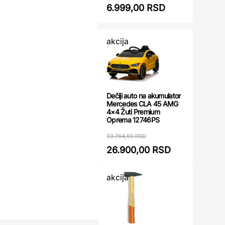
6.999,00 RSD
akcija
Dečiji auto na akumulator
Mercedes CLA 45 AMG
4×4 Žuti Premium
Oprema 12746PS
33.764,00 RSD
26.900,00 RSD
akcija