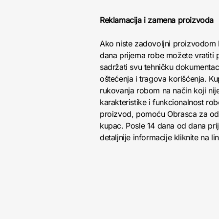
Reklamacija i zamena proizvoda
Ako niste zadovoljni proizvodom 
dana prijema robe možete vratiti p
sadržati svu tehničku dokumentacij
oštećenja i tragova korišćenja. K
rukovanja robom na način koji nij
karakteristike i funkcionalnost r
proizvod, pomoću Obrasca za odust
kupac. Posle 14 dana od dana pri
detaljnije informacije kliknite na li