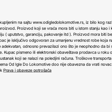
kupljenim na sajtu www.odigledolokomotive.rs, iz bilo kog raz
roizvod. Proizvod koji se vraća mora biti u istom stanju kao i 
u ( uputstvo, garanciju, pakovanje itd ). Proizvod mora biti bez
upac je isključivo odgovoran za umanjenu vrednost robe koja 
e adekvatan, odnosno prevazilazi ono što je neophodno da bi se
obe. Kupac pismeno ili elektronski obaveštava prodavca u roku
anak koji se nalazi na poledjini računa. Troškove transporta 
jema Od Igle Do Lokomotive doo nije obavezna da vrati novac 
nk
Prava i obaveze potrošača