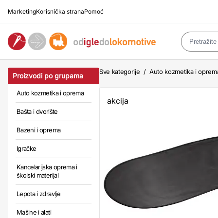
Marketing
Korisnička strana
Pomoć
Sve kategorije
/
Auto kozmetika i oprem
Proizvodi po grupama
Auto kozmetika i oprema
akcija
Bašta i dvorište
Bazeni i oprema
Igračke
Kancelarijska oprema i
školski materijal
Lepota i zdravlje
Mašine i alati