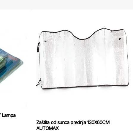
2V Lampa
Zaštita od sunca prednja 130X60CM
AUTOMAX