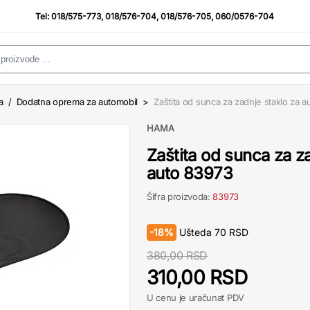
Tel:
018/575-773
,
018/576-704
,
018/576-705
,
060/0576-704
a
/
Dodatna oprema za automobil
>
Zaštita od sunca za zadnje staklo za 
HAMA
Zaštita od sunca za z
auto 83973
Šifra proizvoda:
83973
-
18%
Ušteda
70
RSD
380,00 RSD
310,00 RSD
U cenu je uračunat PDV