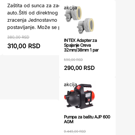
Zaštita od sunca za zadnje staklo za
akcija
Head-up 
auto.Štiti od direktnog suncevog
pretvara 
zracenja Jednostavno i brzo
navigacio
postavljanje. Može se presav ...
Zahvaljuju
380,00 RSD
INTEX Adapter za
Spajanje Creva
310,00 RSD
405,00
32mm/38mm 1 par
590,00 RSD
290,00 RSD
akcija
Pumpa za baštu AJP 600
AGM
9.449,00 RSD