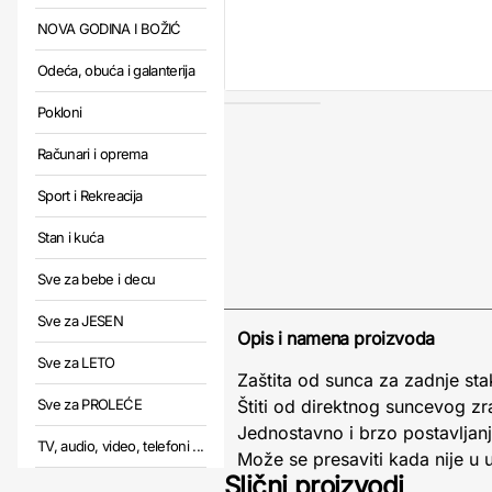
NOVA GODINA I BOŽIĆ
Odeća, obuća i galanterija
Pokloni
Računari i oprema
Sport i Rekreacija
Stan i kuća
Sve za bebe i decu
Sve za JESEN
Opis i namena proizvoda
Sve za LETO
Zaštita od sunca za zadnje sta
Sve za PROLEĆE
Štiti od direktnog suncevog z
Jednostavno i brzo postavljan
TV, audio, video, telefoni ...
Može se presaviti kada nije u 
Slični proizvodi