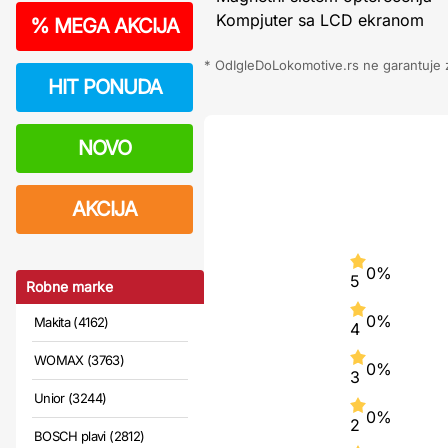
Kompjuter sa LCD ekranom
%
MEGA AKCIJA
* OdIgleDoLokomotive.rs ne garantuje za
HIT PONUDA
NOVO
AKCIJA
0%
5
Robne marke
0%
Makita (4162)
4
WOMAX (3763)
0%
3
Unior (3244)
0%
2
BOSCH plavi (2812)