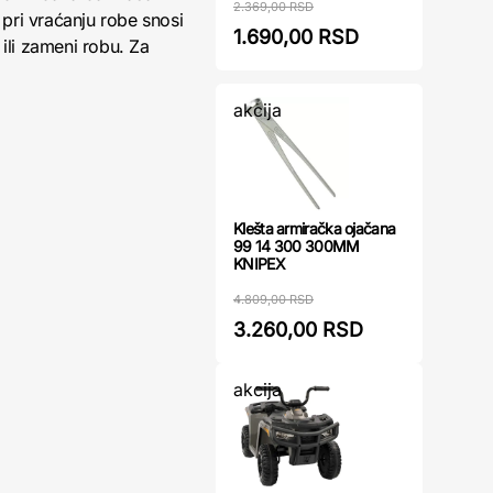
2.369,00 RSD
pri vraćanju robe snosi
1.690,00 RSD
ili zameni robu. Za
akcija
Klešta armiračka ojačana
99 14 300 300MM
KNIPEX
4.809,00 RSD
3.260,00 RSD
akcija