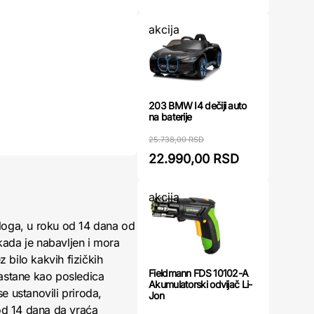
akcija
203 BMW I4 dečiji auto
na baterije
25.738,00 RSD
22.990,00 RSD
akcija
loga, u roku od 14 dana od
kada je nabavljen i mora
 bilo kakvih fizičkih
Fieldmann FDS 10102-A
nastane kao posledica
Akumulatorski odvijač Li-
 ustanovili priroda,
Jon
 od 14 dana da vraća