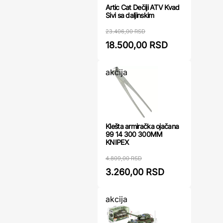
Artic Cat Dečiji ATV Kvad
Sivi sa daljinskim
23.406,00 RSD
18.500,00 RSD
akcija
Klešta armiračka ojačana
99 14 300 300MM
KNIPEX
4.809,00 RSD
3.260,00 RSD
akcija