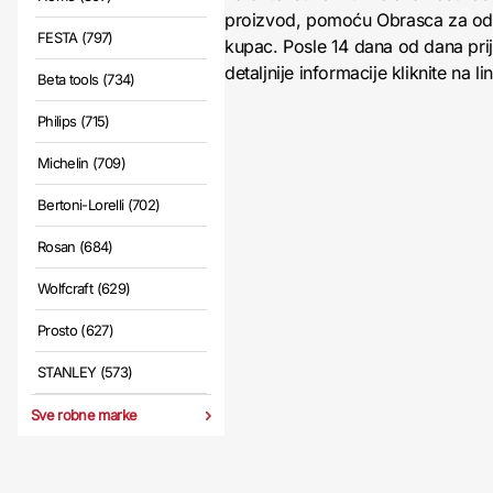
proizvod, pomoću Obrasca za odust
FESTA (797)
kupac. Posle 14 dana od dana pri
detaljnije informacije kliknite na li
Beta tools (734)
Philips (715)
Michelin (709)
Bertoni-Lorelli (702)
Rosan (684)
Wolfcraft (629)
Prosto (627)
STANLEY (573)
Sve robne marke