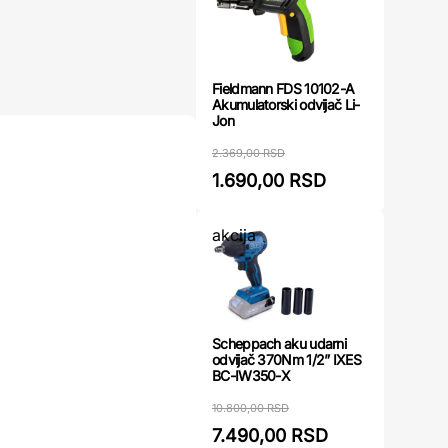
Fieldmann FDS 10102-A
Akumulatorski odvijač Li-
Jon
2.369,00 RSD
1.690,00 RSD
akcija
Scheppach aku udarni
odvijač 370Nm 1/2” IXES
BC-IW350-X
10.800,00 RSD
7.490,00 RSD