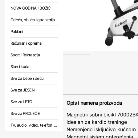
NOVA GODINA I BOŽIĆ
Odeća, obuća i galanterija
Pokloni
Računari i oprema
Sport i Rekreacija
Stan i kuća
Sve za bebe i decu
Sve za JESEN
Sve za LETO
Opis i namena proizvoda
Sve za PROLEĆE
Magnetni sobni bicikl 70002BK
Idealan za kardio treninge
TV, audio, video, telefoni ...
Nemenjeno isključivo kućnom 
Magnetni sistem opterećenja