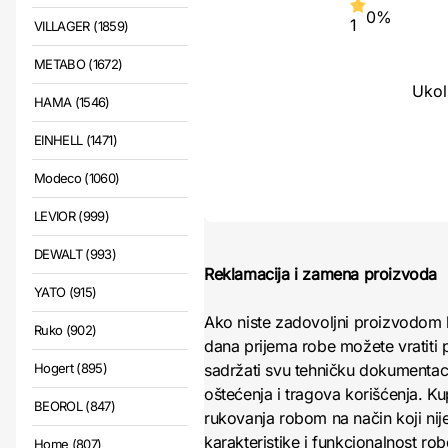
0%
1
VILLAGER (1859)
METABO (1672)
Ukol
HAMA (1546)
EINHELL (1471)
Modeco (1060)
LEVIOR (999)
DEWALT (993)
Reklamacija i zamena proizvoda
YATO (915)
Ako niste zadovoljni proizvodom 
Ruko (902)
dana prijema robe možete vratiti p
Hogert (895)
sadržati svu tehničku dokumentacij
oštećenja i tragova korišćenja. K
BEOROL (847)
rukovanja robom na način koji nij
karakteristike i funkcionalnost r
Home (807)