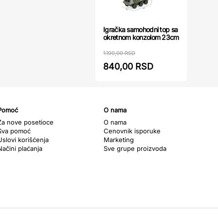
Igračka samohodni top sa
okretnom konzolom 23cm
1.190,00 RSD
840,00 RSD
Pomoć
O nama
Za nove posetioce
O nama
Sva pomoć
Cenovnik isporuke
Uslovi korišćenja
Marketing
Načini plaćanja
Sve grupe proizvoda