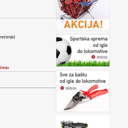
rećenje)
iženju
akcija