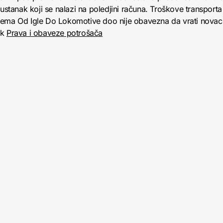
anak koji se nalazi na poledjini računa. Troškove transporta 
jema Od Igle Do Lokomotive doo nije obavezna da vrati novac 
nk
Prava i obaveze potrošača