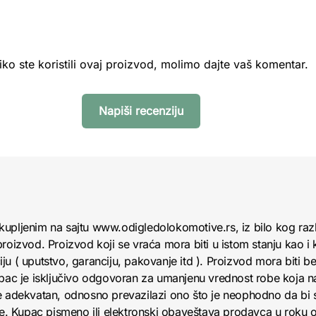
iko ste koristili ovaj proizvod, molimo dajte vaš komentar.
Napiši recenziju
kupljenim na sajtu www.odigledolokomotive.rs, iz bilo kog raz
roizvod. Proizvod koji se vraća mora biti u istom stanju kao i 
u ( uputstvo, garanciju, pakovanje itd ). Proizvod mora biti bez
upac je isključivo odgovoran za umanjenu vrednost robe koja 
e adekvatan, odnosno prevazilazi ono što je neophodno da bi se
obe. Kupac pismeno ili elektronski obaveštava prodavca u roku