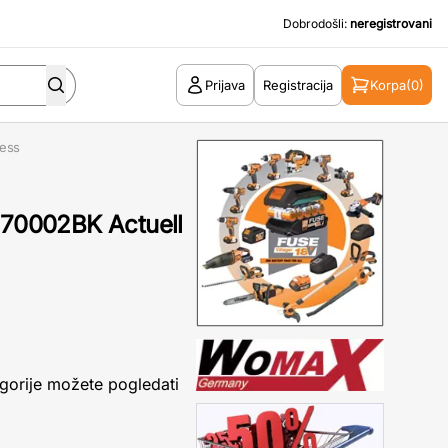
Dobrodošli:
neregistrovani
Prijava
Registracija
Korpa
(0)
ness
l 70002BK Actuell
gorije možete pogledati