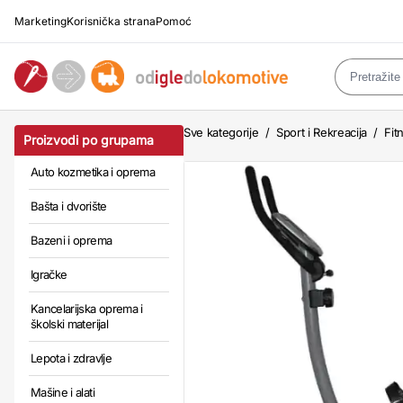
Marketing
Korisnička strana
Pomoć
Sve kategorije
/
Sport i Rekreacija
/
Fit
Proizvodi po grupama
Auto kozmetika i oprema
Bašta i dvorište
Bazeni i oprema
Igračke
Kancelarijska oprema i
školski materijal
Lepota i zdravlje
Mašine i alati