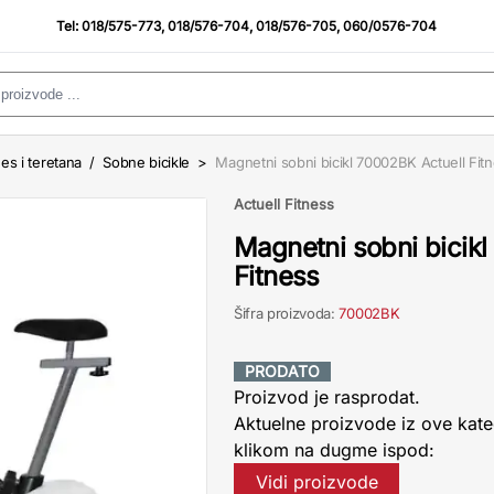
Tel:
018/575-773
,
018/576-704
,
018/576-705
,
060/0576-704
nes i teretana
/
Sobne bicikle
>
Magnetni sobni bicikl 70002BK Actuell Fit
Actuell Fitness
Magnetni sobni bicik
Fitness
Šifra proizvoda:
70002BK
PRODATO
Proizvod je rasprodat.
Aktuelne proizvode iz ove kate
klikom na dugme ispod:
Vidi proizvode