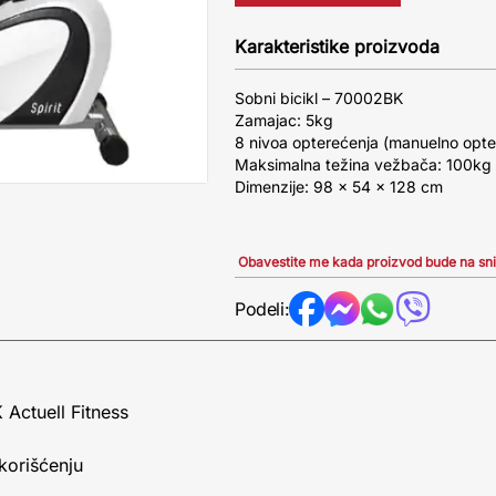
Karakteristike proizvoda
Sobni bicikl – 70002BK
Zamajac: 5kg
8 nivoa opterećenja (manuelno opte
Maksimalna težina vežbača: 100kg
Dimenzije: 98 × 54 × 128 cm
Obavestite me kada proizvod bude na sn
Podeli:
 Actuell Fitness
korišćenju