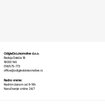
OdIgleDoLokomotive d.o.o.
Radoja Dakića 18
18000 Niš
018/575-773
office@odigledolokomotive.rs
Radno vreme:
Radnim danom od 9-16h
Naručivanje online 24/7