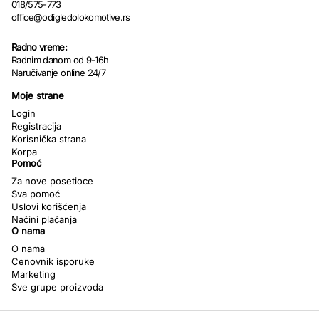
018/575-773
office@odigledolokomotive.rs
Radno vreme:
Radnim danom od 9-16h
Naručivanje online 24/7
Moje strane
Login
Registracija
Korisnička strana
Korpa
Pomoć
Za nove posetioce
Sva pomoć
Uslovi korišćenja
Načini plaćanja
O nama
O nama
Cenovnik isporuke
Marketing
Sve grupe proizvoda