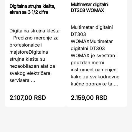
Multimetar digitalni
Digitalna strujna klešta,
DT303 WOMAX
ekran sa 3 1/2 cifre
Multimetar digitalni
Digitalna strujna klešta
DT303
– Precizno merenje za
WOMAXMultimetar
profesionalce i
digitalni DT303
majstoreDigitalna
WOMAX je svestran i
strujna klešta su
pouzdan merni
nezaobilazan alat za
instrument namenjen
svakog električara,
kako za svakodnevne
servisera ...
kućne popravke ta ...
2.107,00 RSD
2.159,00 RSD