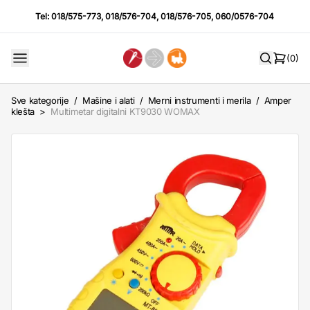
Tel:
018/575-773
,
018/576-704
,
018/576-705
,
060/0576-704
(0)
Sve kategorije
/
Mašine i alati
/
Merni instrumenti i merila
/
Amper
klešta
>
Multimetar digitalni KT9030 WOMAX