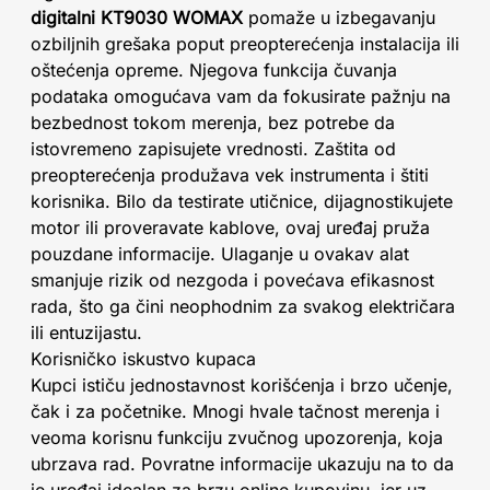
digitalni KT9030 WOMAX
pomaže u izbegavanju
ozbiljnih grešaka poput preopterećenja instalacija ili
oštećenja opreme. Njegova funkcija čuvanja
podataka omogućava vam da fokusirate pažnju na
bezbednost tokom merenja, bez potrebe da
istovremeno zapisujete vrednosti. Zaštita od
preopterećenja produžava vek instrumenta i štiti
korisnika. Bilo da testirate utičnice, dijagnostikujete
motor ili proveravate kablove, ovaj uređaj pruža
pouzdane informacije. Ulaganje u ovakav alat
smanjuje rizik od nezgoda i povećava efikasnost
rada, što ga čini neophodnim za svakog električara
ili entuzijastu.
Korisničko iskustvo kupaca
Kupci ističu jednostavnost korišćenja i brzo učenje,
čak i za početnike. Mnogi hvale tačnost merenja i
veoma korisnu funkciju zvučnog upozorenja, koja
ubrzava rad. Povratne informacije ukazuju na to da