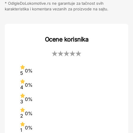
* OdIgleDoLokomotive.rs ne garantuje za tačnost svih
karakteristika i komentara vezanih za proizvode na sajtu.
Ocene korisnika
0%
5
0%
4
0%
3
0%
2
0%
1