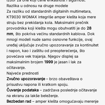
izbor za one koji cene efikasnost i sigurnost.
Razlika u odnosu na druge modele
Za razliku od standardnih digitalnih multimetara,
KT9030 WOMAX integriše amper klešta koja mere
struju bez prekidanja kola. Maksimalni prečnik
provodnika koji klešta mogu obuhvatiti je do
28
mm
, što pokriva većinu standardnih kablova. Dok
mnogi modeli nude samo osnovne funkcije, ovaj
uređaj uključuje zvučno upozoravanje za kontinuitet
i napon, kao i zaštitu od preopterećenja, što
povećava vek trajanja. Njegov displej sa
maksimalnim brojem
1999
je jasan i lak za
očitavanje.
Najveće prednosti
Zvučno upozoravanje
– brzo obaveštava o
prisustvu napona ili kratkom spoju.
Čuvanje podataka
– zadržava poslednje očitavanje
na ekranu za lakše beleženje.
Bezbedan rad
– amper klešta omogućavaju merenje