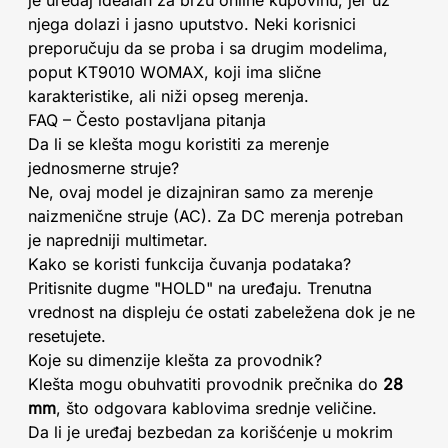
je uređaj idealan za brzu online kupovinu, jer uz
njega dolazi i jasno uputstvo. Neki korisnici
preporučuju da se proba i sa drugim modelima,
poput KT9010 WOMAX, koji ima slične
karakteristike, ali niži opseg merenja.
FAQ – Često postavljana pitanja
Da li se klešta mogu koristiti za merenje
jednosmerne struje?
Ne, ovaj model je dizajniran samo za merenje
naizmenične struje (AC). Za DC merenja potreban
je napredniji multimetar.
Kako se koristi funkcija čuvanja podataka?
Pritisnite dugme "HOLD" na uređaju. Trenutna
vrednost na displeju će ostati zabeležena dok je ne
resetujete.
Koje su dimenzije klešta za provodnik?
Klešta mogu obuhvatiti provodnik prečnika do
28
mm
, što odgovara kablovima srednje veličine.
Da li je uređaj bezbedan za korišćenje u mokrim