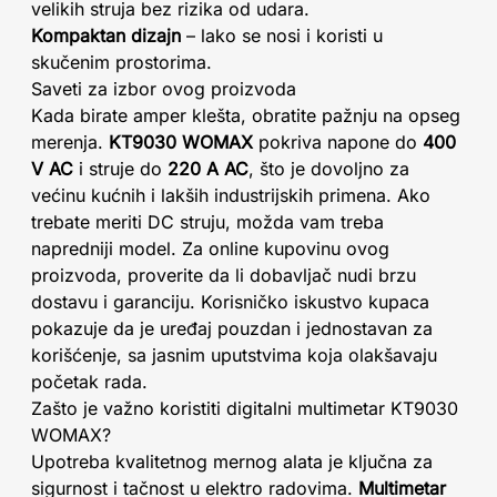
velikih struja bez rizika od udara.
Kompaktan dizajn
– lako se nosi i koristi u
skučenim prostorima.
Saveti za izbor ovog proizvoda
Kada birate amper klešta, obratite pažnju na opseg
merenja.
KT9030 WOMAX
pokriva napone do
400
V AC
i struje do
220 A AC
, što je dovoljno za
većinu kućnih i lakših industrijskih primena. Ako
trebate meriti DC struju, možda vam treba
napredniji model. Za online kupovinu ovog
proizvoda, proverite da li dobavljač nudi brzu
dostavu i garanciju. Korisničko iskustvo kupaca
pokazuje da je uređaj pouzdan i jednostavan za
korišćenje, sa jasnim uputstvima koja olakšavaju
početak rada.
Zašto je važno koristiti digitalni multimetar KT9030
WOMAX?
Upotreba kvalitetnog mernog alata je ključna za
sigurnost i tačnost u elektro radovima.
Multimetar