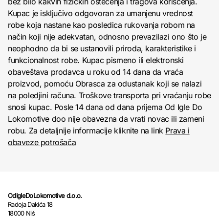
bez bilo kakvih fizičkih oštećenja i tragova korišćenja.
Kupac je isključivo odgovoran za umanjenu vrednost
robe koja nastane kao posledica rukovanja robom na
način koji nije adekvatan, odnosno prevazilazi ono što je
neophodno da bi se ustanovili priroda, karakteristike i
funkcionalnost robe. Kupac pismeno ili elektronski
obaveštava prodavca u roku od 14 dana da vraća
proizvod, pomoću Obrasca za odustanak koji se nalazi
na poledjini računa. Troškove transporta pri vraćanju robe
snosi kupac. Posle 14 dana od dana prijema Od Igle Do
Lokomotive doo nije obavezna da vrati novac ili zameni
robu. Za detaljnije informacije kliknite na link
Prava i
obaveze potrošača
OdIgleDoLokomotive d.o.o.
Radoja Dakića 18
18000 Niš