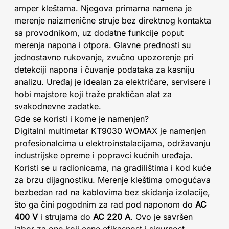
amper kleštama. Njegova primarna namena je
merenje naizmenične struje bez direktnog kontakta
sa provodnikom, uz dodatne funkcije poput
merenja napona i otpora. Glavne prednosti su
jednostavno rukovanje, zvučno upozorenje pri
detekciji napona i čuvanje podataka za kasniju
analizu. Uređaj je idealan za električare, servisere i
hobi majstore koji traže praktičan alat za
svakodnevne zadatke.
Gde se koristi i kome je namenjen?
Digitalni multimetar KT9030 WOMAX je namenjen
profesionalcima u elektroinstalacijama, održavanju
industrijske opreme i popravci kućnih uređaja.
Koristi se u radionicama, na gradilištima i kod kuće
za brzu dijagnostiku. Merenje kleštima omogućava
bezbedan rad na kablovima bez skidanja izolacije,
što ga čini pogodnim za rad pod naponom do
AC
400 V
i strujama do
AC 220 A
. Ovo je savršen