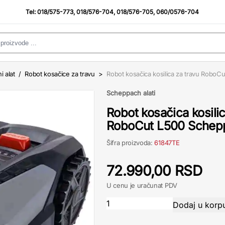
Tel:
018/575-773
,
018/576-704
,
018/576-705
,
060/0576-704
i alat
/
Robot kosačice za travu
>
Robot kosačica kosilica za travu Robo
Scheppach alati
Robot kosačica kosilic
RoboCut L500 Schep
Šifra proizvoda:
61847TE
72.990,00 RSD
U cenu je uračunat PDV