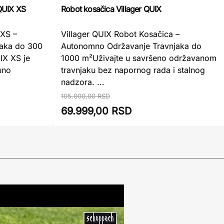
 QUIX XS
Robot kosačica Villager QUIX
 XS –
Villager QUIX Robot Kosačica –
jaka do 300
Autonomno Održavanje Travnjaka do
IX XS je
1000 m²Uživajte u savršeno održavanom
uno
travnjaku bez napornog rada i stalnog
nadzora. ...
105.000,00 RSD
69.999,00 RSD