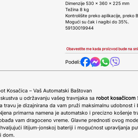
Dimenzije 530 x 360 x 225 mm
Težina 8 kg
Kontrolišite preko aplikacije, preko B
Mogući su čak i nagibi do 35%.
59130019944
Obavestite me kada proizvod bude na sn
Podeli:
t Kosačica – Vaš Automatski Baštovan
iskustva u održavanju vašeg travnjaka sa
robot kosačicom
za travu je dizajnirana da vam pruži maksimalnu udobnost i
Njena primarna namena je automatsko i precizno košenje tra
lobađa vam dragoceno vreme. Glavne prednosti ovog model
aljujući litijum-jonskoj bateriji i mogućnost upravljanja put
i dom.