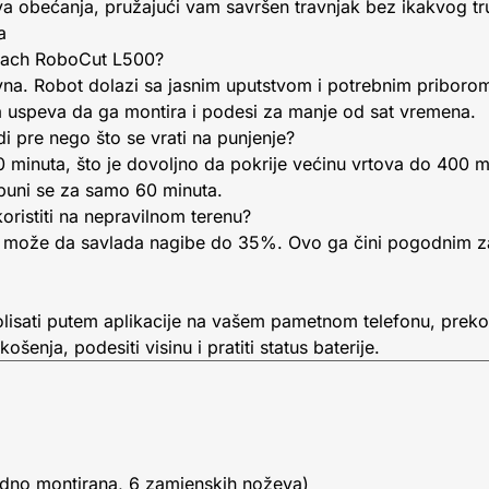
sva obećanja, pružajući vam savršen travnjak bez ikakvog tr
a
eppach RoboCut L500?
tavna. Robot dolazi sa jasnim uputstvom i potrebnim priboro
ka uspeva da ga montira i podesi za manje od sat vremena.
 pre nego što se vrati na punjenje?
0 minuta, što je dovoljno da pokrije većinu vrtova do 400 
 puni se za samo 60 minuta.
oristiti na nepravilnom terenu?
može da savlada nagibe do 35%. Ovo ga čini pogodnim za
isati putem aplikacije na vašem pametnom telefonu, preko B
enja, podesiti visinu i pratiti status baterije.
odno montirana, 6 zamjenskih noževa)