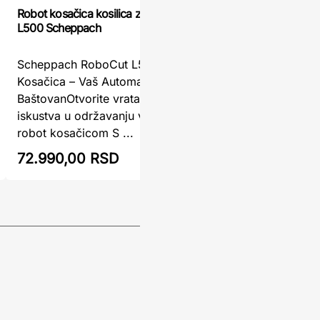
Robot kosačica kosilica za travu RoboCut
Robot kos
L500 Scheppach
Robot kos
Scheppach RoboCut L500 Robot
Gardena –
Kosačica – Vaš Automatski
travnjaka
BaštovanOtvorite vrata potpuno novog
250 Garde
iskustva u održavanju vašeg travnjaka sa
održavanj
robot kosačicom S ...
72.990,00 RSD
91.503