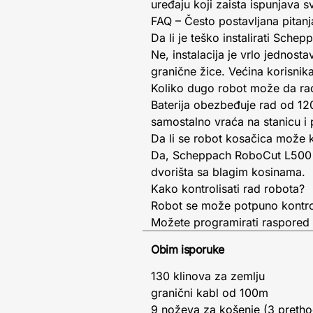
uređaju koji zaista ispunjava 
FAQ – Često postavljana pitanj
Da li je teško instalirati Sch
Ne, instalacija je vrlo jednos
granične žice. Većina korisni
Koliko dugo robot može da radi
Baterija obezbeđuje rad od 12
samostalno vraća na stanicu i
Da li se robot kosačica može k
Da, Scheppach RoboCut L500 
dvorišta sa blagim kosinama.
Kako kontrolisati rad robota?
Robot se može potpuno kontrol
Možete programirati raspored koš
Obim isporuke
130 klinova za zemlju
granični kabl od 100m
9 noževa za košenje (3 preth