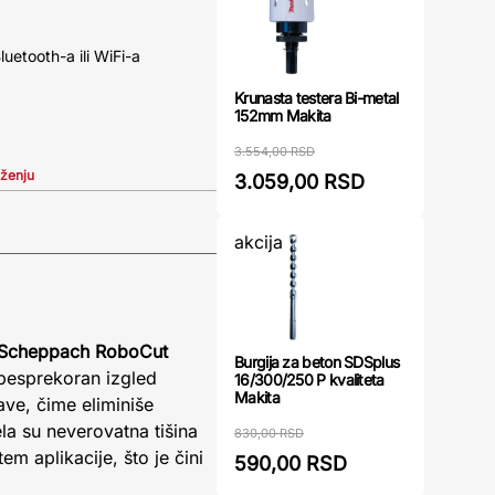
luetooth-a ili WiFi-a
Krunasta testera Bi-metal
152mm Makita
3.554,00 RSD
iženju
3.059,00 RSD
akcija
 Scheppach RoboCut
Burgija za beton SDSplus
 besprekoran izgled
16/300/250 P kvaliteta
Makita
ve, čime eliminiše
a su neverovatna tišina
830,00 RSD
em aplikacije, što je čini
590,00 RSD