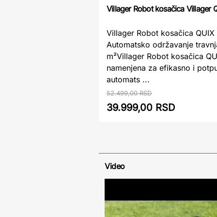
Villager Robot kosačica Villager
Villager Robot kosačica QUIX
Automatsko održavanje travn
m²Villager Robot kosačica QU
namenjena za efikasno i potp
automats ...
52.499,00 RSD
39.999,00 RSD
Video