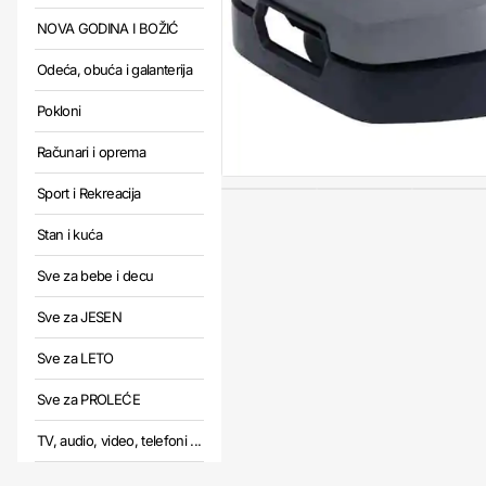
NOVA GODINA I BOŽIĆ
Odeća, obuća i galanterija
Pokloni
Računari i oprema
Sport i Rekreacija
Stan i kuća
Sve za bebe i decu
Sve za JESEN
Sve za LETO
Sve za PROLEĆE
TV, audio, video, telefoni ...