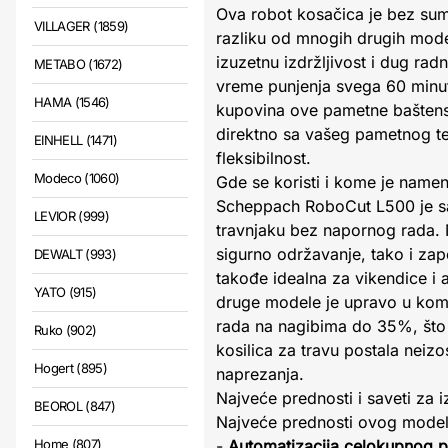
Ova robot kosačica je bez su
VILLAGER (1859)
razliku od mnogih drugih mod
izuzetnu izdržljivost i dug ra
METABO (1672)
vreme punjenja svega 60 minuta
HAMA (1546)
kupovina ove pametne baštens
direktno sa vašeg pametnog tel
EINHELL (1471)
fleksibilnost.
Modeco (1060)
Gde se koristi i kome je name
Scheppach RoboCut L500 je sav
LEVIOR (999)
travnjaku bez napornog rada. 
sigurno održavanje, tako i z
DEWALT (993)
takođe idealna za vikendice i
YATO (915)
druge modele je upravo u komb
rada na nagibima do 35%, što je
Ruko (902)
kosilica za travu postala neiz
Hogert (895)
naprezanja.
Najveće prednosti i saveti za 
BEOROL (847)
Najveće prednosti ovog modela
Home (807)
-
Automatizacija celokupnog 