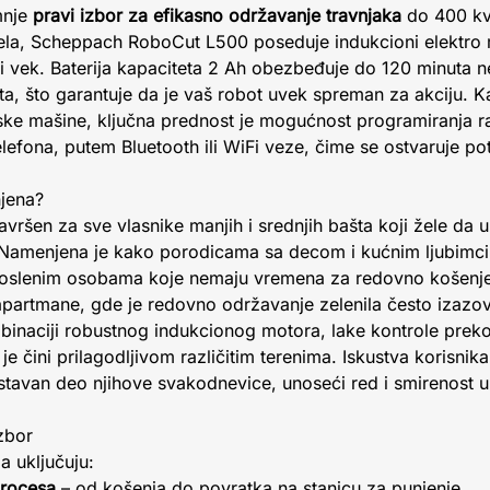
mnje
pravi izbor za efikasno održavanje travnjaka
do 400 kv
ela, Scheppach RoboCut L500 poseduje indukcioni elektro 
dni vek. Baterija kapaciteta 2 Ah obezbeđuje do 120 minuta 
, što garantuje da je vaš robot uvek spreman za akciju. Ka
ke mašine, ključna prednost je mogućnost programiranja r
efona, putem Bluetooth ili WiFi veze, čime se ostvaruje po
njena?
ršen za sve vlasnike manjih i srednjih bašta koji žele da
Namenjena je kako porodicama sa decom i kućnim ljubimcima
aposlenim osobama koje nemaju vremena za redovno košenje
 apartmane, gde je redovno održavanje zelenila često izazo
inaciji robustnog indukcionog motora, lake kontrole preko
 čini prilagodljivom različitim terenima. Iskustva korisnika
ostavan deo njihove svakodnevice, unoseći red i smirenost u
izbor
 uključuju:
procesa
– od košenja do povratka na stanicu za punjenje.