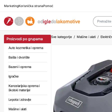
Marketing
Korisnička strana
Pomoć
Sve kategorije
/
Mašine i alati
/
Električn
Proizvodi po grupama
Auto kozmetika i oprema
Bašta i dvorište
Bazeni i oprema
Igračke
Kancelarijska oprema i
školski materijal
Lepota i zdravlje
Mašine i alati