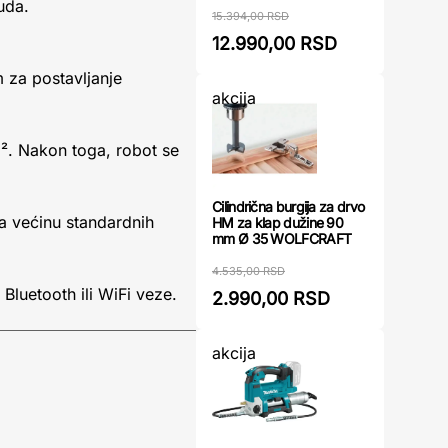
uda.
15.394,00 RSD
12.990,00 RSD
m za postavljanje
akcija
m². Nakon toga, robot se
Cilindrična burgija za drvo
 većinu standardnih
HM za klap dužine 90
mm Ø 35 WOLFCRAFT
4.535,00 RSD
luetooth ili WiFi veze.
2.990,00 RSD
akcija