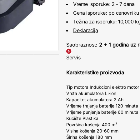
Vreme isporuke: 2 - 7 dana
Cena isporuke:
po cenovniku
Težina za isporuku: 10,000 k
Deklaracija
Saobraznost:
2 + 1 godina uz r
Servis
Karakteristike proizvoda
Tip motora Indukcioni elektro motor
Vrsta akumulatora Li-ion
Kapacitet akumulatora 2 Ah
Vrijeme trajanja baterije 120 minuta
Vrijeme punjenja baterije 60 minuta
Kućište Plastika
Površina košenja 400 m²
Visina košenja 20-60 mm
Širina košenja 180 mm