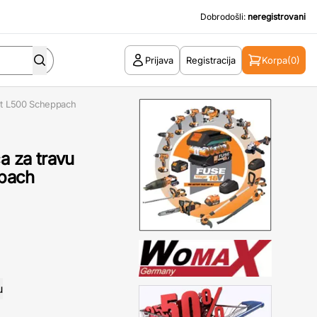
Dobrodošli:
neregistrovani
Prijava
Registracija
Korpa
(0)
Cut L500 Scheppach
a za travu
pach