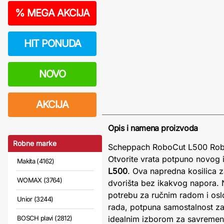
%
MEGA AKCIJA
HIT PONUDA
NOVO
AKCIJA
Opis i namena proizvoda
Robne marke
Scheppach RoboCut L500 Robo
Otvorite vrata potpuno novog 
Makita (4162)
L500
. Ova napredna kosilica 
WOMAX (3764)
dvorišta bez ikakvog napora. 
potrebu za ručnim radom i os
Unior (3244)
rada, potpuna samostalnost zahv
BOSCH plavi (2812)
idealnim izborom za savremen