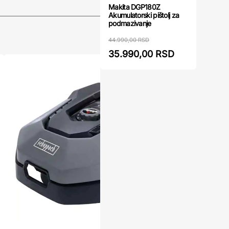
Makita DGP180Z
Akumulatorski pištolj za
podmazivanje
44.990,00 RSD
35.990,00 RSD