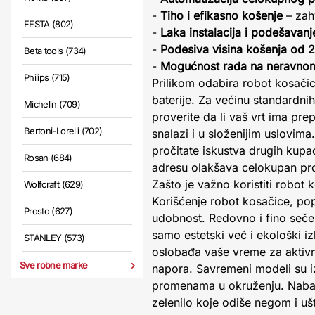
-
Tiho i efikasno košenje
– zah
FESTA (802)
-
Laka instalacija i podešavanj
-
Podesiva visina košenja od
Beta tools (734)
-
Mogućnost rada na neravnom
Philips (715)
Prilikom odabira robot kosačic
baterije. Za većinu standardn
Michelin (709)
proverite da li vaš vrt ima pr
Bertoni-Lorelli (702)
snalazi i u složenijim uslovi
pročitate iskustva drugih kupa
Rosan (684)
adresu olakšava celokupan pro
Zašto je važno koristiti robot 
Wolfcraft (629)
Korišćenje robot kosačice, po
Prosto (627)
udobnost. Redovno i fino sečen
samo estetski već i ekološki i
STANLEY (573)
oslobađa vaše vreme za aktivn
Sve robne marke
napora. Savremeni modeli su iz
promenama u okruženju. Nabavk
zelenilo koje odiše negom i uš