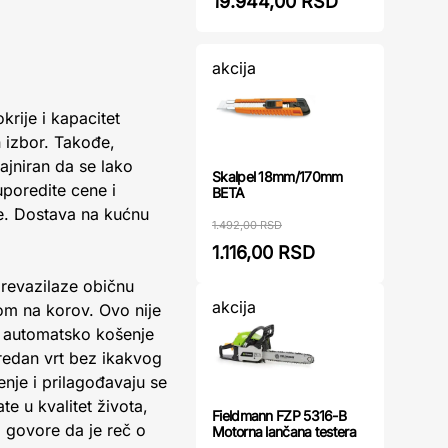
19.944,00 RSD
akcija
rije i kapacitet
 izbor. Takođe,
ajniran da se lako
Skalpel 18mm/170mm
poredite cene i
BETA
te. Dostava na kućnu
1.492,00 RSD
1.116,00 RSD
revazilaze običnu
akcija
jom na korov. Ovo nije
a, automatsko košenje
redan vrt bez ikakvog
nje i prilagođavaju se
 u kvalitet života,
Fieldmann FZP 5316-B
 govore da je reč o
Motorna lančana testera