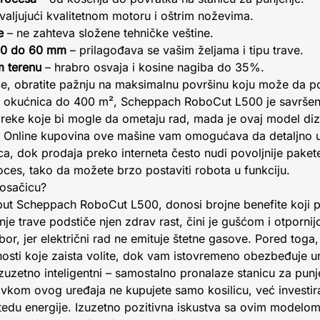
valjujući kvalitetnom motoru i oštrim noževima.
e
– ne zahteva složene tehničke veštine.
 20 do 60 mm
– prilagođava se vašim željama i tipu trave.
 terenu
– hrabro osvaja i kosine nagiba do 35%.
e, obratite pažnju na maksimalnu površinu koju može da pok
ih okućnica do 400 m², Scheppach RoboCut L500 je savršen
epreke koje bi mogle da ometaju rad, mada je ovaj model diz
ma. Online kupovina ove mašine vam omogućava da detaljno u
ca, dok prodaja preko interneta često nudi povoljnije pake
ces, tako da možete brzo postaviti robota u funkciju.
kosačicu?
put Scheppach RoboCut L500, donosi brojne benefite koji p
je trave podstiče njen zdrav rast, čini je gušćom i otporni
zbor, jer električni rad ne emituje štetne gasove. Pored tog
osti koje zaista volite, dok vam istovremeno obezbeđuje u
uzetno inteligentni – samostalno pronalaze stanicu za punje
om ovog uređaja ne kupujete samo kosilicu, već investirate
tedu energije. Izuzetno pozitivna iskustva sa ovim modelom