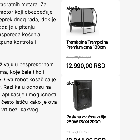
adratnih metara. Za
akcija
motor koji obezbeđuje
neprekidnog rada, dok je
da je u pitanju
asporeda košenja
tpuna kontrola i
Trambolina Trampolina
Premium crna 183cm
22.808,00 RSD
 uživaju u besprekornom
12.990,00 RSD
, koje žele tiho i
. Ova robot kosačica je
akcija
v. Razlika u odnosu na
 aplikacije i mogućnosti
 često ističu kako je ova
 vrt bez ikakvog
Pasivna zvučna kutija
250W PAX42PRO
21.677,00 RSD