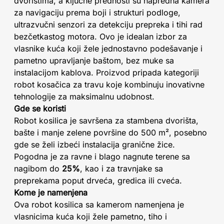
dvorištima, a ključne prednosti su napredna kamera
za navigaciju prema boji i strukturi podloge,
ultrazvučni senzori za detekciju prepreka i tihi rad
bezčetkastog motora. Ovo je idealan izbor za
vlasnike kuća koji žele jednostavno podešavanje i
pametno upravljanje baštom, bez muke sa
instalacijom kablova. Proizvod pripada kategoriji
robot kosačica za travu koje kombinuju inovativne
tehnologije za maksimalnu udobnost.
Gde se koristi
Robot kosilica je savršena za stambena dvorišta,
bašte i manje zelene površine do 500 m², posebno
gde se želi izbeći instalacija granične žice.
Pogodna je za ravne i blago nagnute terene sa
nagibom do
25%
, kao i za travnjake sa
preprekama poput drveća, gredica ili cveća.
Kome je namenjena
Ova robot kosilica sa kamerom namenjena je
vlasnicima kuća koji žele pametno, tiho i