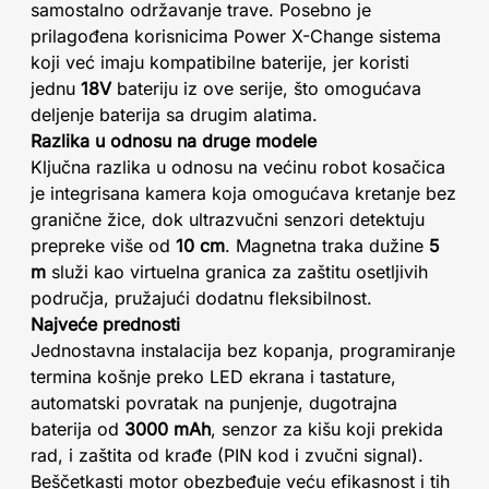
samostalno održavanje trave. Posebno je
prilagođena korisnicima Power X-Change sistema
koji već imaju kompatibilne baterije, jer koristi
jednu
18V
bateriju iz ove serije, što omogućava
deljenje baterija sa drugim alatima.
Razlika u odnosu na druge modele
Ključna razlika u odnosu na većinu robot kosačica
je integrisana kamera koja omogućava kretanje bez
granične žice, dok ultrazvučni senzori detektuju
prepreke više od
10 cm
. Magnetna traka dužine
5
m
služi kao virtuelna granica za zaštitu osetljivih
područja, pružajući dodatnu fleksibilnost.
Najveće prednosti
Jednostavna instalacija bez kopanja, programiranje
termina košnje preko LED ekrana i tastature,
automatski povratak na punjenje, dugotrajna
baterija od
3000 mAh
, senzor za kišu koji prekida
rad, i zaštita od krađe (PIN kod i zvučni signal).
Beščetkasti motor obezbeđuje veću efikasnost i tih