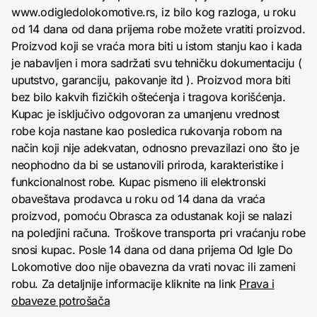
www.odigledolokomotive.rs, iz bilo kog razloga, u roku
od 14 dana od dana prijema robe možete vratiti proizvod.
Proizvod koji se vraća mora biti u istom stanju kao i kada
je nabavljen i mora sadržati svu tehničku dokumentaciju (
uputstvo, garanciju, pakovanje itd ). Proizvod mora biti
bez bilo kakvih fizičkih oštećenja i tragova korišćenja.
Kupac je isključivo odgovoran za umanjenu vrednost
robe koja nastane kao posledica rukovanja robom na
način koji nije adekvatan, odnosno prevazilazi ono što je
neophodno da bi se ustanovili priroda, karakteristike i
funkcionalnost robe. Kupac pismeno ili elektronski
obaveštava prodavca u roku od 14 dana da vraća
proizvod, pomoću Obrasca za odustanak koji se nalazi
na poledjini računa. Troškove transporta pri vraćanju robe
snosi kupac. Posle 14 dana od dana prijema Od Igle Do
Lokomotive doo nije obavezna da vrati novac ili zameni
robu. Za detaljnije informacije kliknite na link
Prava i
obaveze potrošača