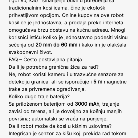
i gorivu, kao i smanjenje buke u poređenju sa
tradicionalnim kosilicama, čine je ekološki
prihvatljivom opcijom. Online kupovina ove robot
kosilice je jednostavna, a prodaja preko interneta
omogućava brzu dostavu na kućnu adresu. Mnogi
korisnici ističu koliko je jednostavno podesiti visinu
sečenja od
20 mm do 60 mm
i kako im je olakšala
svakodnevni život.
FAQ – Često postavljana pitanja
Da li je potrebna granična žica za rad?
Ne, robot koristi kameru i ultrazvučne senzore za
detekciju granica, ali se isporučuje i
5 m
magnetne
trake za privremena ograđivanja.
Koliko dugo traje baterija?
Sa priloženom baterijom od
3000 mAh
, trajanje
zavisi od terena, ali je dovoljno za košnju manjih
površina; automatski se vraća na punjenje.
Da li robot može da kosi u kišnim uslovima?
Integrisan je senzor za kišu koji prekida rad tokom