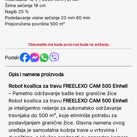
Širina sečenja 18 cm
Nagib 25 %
Podešavanje visine sečenja 20 mm 60 mm
Preporučena površina 500 m²
Obavestite me kada proizvod bude na sniženju
Podeli:
Opis i namena proizvoda
Robot kosilica za travu FREELEXO CAM 500 Einhell
– Pametno održavanje bašte bez granične žice
Robot kosilica za travu
FREELEXO CAM 500 Einhell
je inteligentno rešenje za automatsko održavanje
travnjaka do 500 m², koje eliminiše potrebu za
postavljanjem granične žice. Glavna namena ovog
uređaja je samostalna košnja trave u vrtovima i