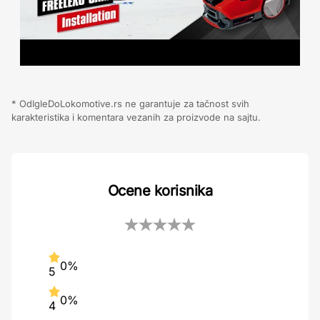
* OdIgleDoLokomotive.rs ne garantuje za tačnost svih
karakteristika i komentara vezanih za proizvode na sajtu.
Ocene korisnika
0%
5
0%
4