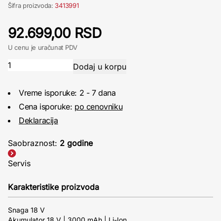
Šifra proizvoda:
3413991
92.699,00 RSD
U cenu je uračunat PDV
Vreme isporuke: 2 - 7 dana
Cena isporuke:
po cenovniku
Deklaracija
Saobraznost:
2 godine
Servis
Karakteristike proizvoda
Snaga 18 V
Akumulator 18 V | 3000 mAh | Li-Ion