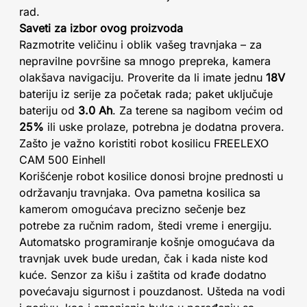
rad.
Saveti za izbor ovog proizvoda
Razmotrite veličinu i oblik vašeg travnjaka – za
nepravilne površine sa mnogo prepreka, kamera
olakšava navigaciju. Proverite da li imate jednu
18V
bateriju iz serije za početak rada; paket uključuje
bateriju od
3.0 Ah
. Za terene sa nagibom većim od
25%
ili uske prolaze, potrebna je dodatna provera.
Zašto je važno koristiti robot kosilicu FREELEXO
CAM 500 Einhell
Korišćenje robot kosilice donosi brojne prednosti u
održavanju travnjaka. Ova pametna kosilica sa
kamerom omogućava precizno sečenje bez
potrebe za ručnim radom, štedi vreme i energiju.
Automatsko programiranje košnje omogućava da
travnjak uvek bude uredan, čak i kada niste kod
kuće. Senzor za kišu i zaštita od krađe dodatno
povećavaju sigurnost i pouzdanost. Ušteda na vodi