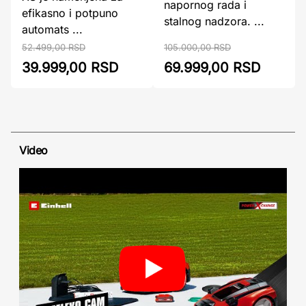
napornog rada i
efikasno i potpuno
stalnog nadzora. ...
automats ...
52.499,00 RSD
105.000,00 RSD
39.999,00 RSD
69.999,00 RSD
Video