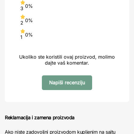
0%
3
0%
2
0%
1
Ukoliko ste koristili ovaj proizvod, molimo
dajte vaš komentar.
Napiši recenziju
Reklamacija i zamena proizvoda
Ako niste zadovoljni proizvodom kupljenim na sajtu