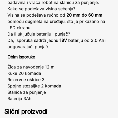
padavina i vraća robot na stanicu za punjenje.
Kako se podešava visina sečenja?
Visina se podešava ručno od
20 mm do 60 mm
pomoću dugmeta na uređaju, što je prikazano na
LED ekranu.
Da li uključuje bateriju i punjač?
Da, isporuka sadrži jednu
18V
bateriju od 3.0 Ah i
odgovarajući punjač.
Obim isporuke
Žica za navođenje 12 m
Kuke 20 komada
Rezervne oštrice 3
Spojne stezaljke 2 komada
Stanica za punjenje
Baterija 3Ah
Slični proizvodi