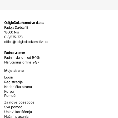
OdIgleDoLokomotive d.o.o.
Radoja Dakića 18
18000 Niš
018/575-773
office@odigledolokomotive.rs
Radno vreme:
Radnim danom od 9-16h
Naručivanje online 24/7
Moje strane
Login
Registracija
Korisnička strana
Korpa
Pomoć
Za nove posetioce
Sva pomoć
Uslovi korišćenja
Načini plaćanja