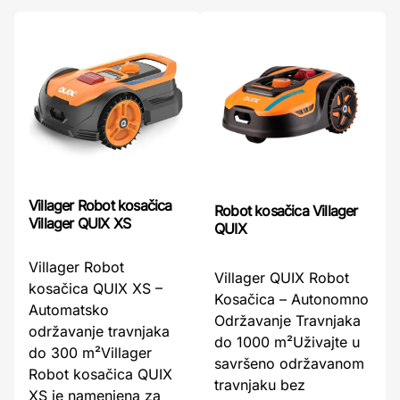
Villager Robot kosačica
Robot kosačica Villager
Villager QUIX XS
QUIX
Villager Robot
Villager QUIX Robot
kosačica QUIX XS –
Kosačica – Autonomno
Automatsko
Održavanje Travnjaka
održavanje travnjaka
do 1000 m²Uživajte u
do 300 m²Villager
savršeno održavanom
Robot kosačica QUIX
travnjaku bez
XS je namenjena za