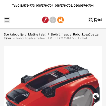
Tel:
018/575-773
,
018/576-704
,
018/576-705
,
060/0576-704
(0)
Sve kategorije
/
Mašine i alati
/
Električni alat
/
Robot kosačice za
travu
>
Robot kosilica za travu FREELEXO CAM 500 Einhell