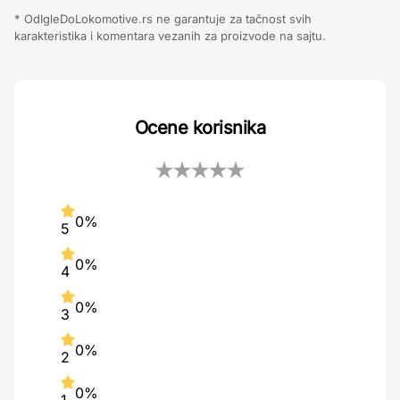
* OdIgleDoLokomotive.rs ne garantuje za tačnost svih
karakteristika i komentara vezanih za proizvode na sajtu.
Ocene korisnika
0%
5
0%
4
0%
3
0%
2
0%