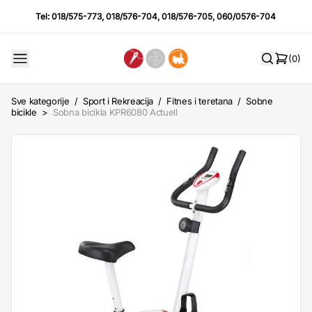
Tel:
018/575-773
,
018/576-704
,
018/576-705
,
060/0576-704
(0)
Sve kategorije
/
Sport i Rekreacija
/
Fitnes i teretana
/
Sobne
bicikle
>
Sobna bicikla KPR6080 Actuell