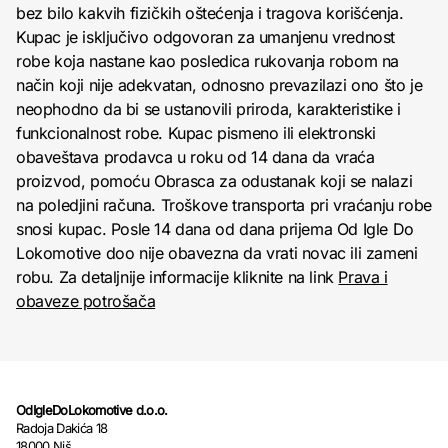
bez bilo kakvih fizičkih oštećenja i tragova korišćenja.
Kupac je isključivo odgovoran za umanjenu vrednost
robe koja nastane kao posledica rukovanja robom na
način koji nije adekvatan, odnosno prevazilazi ono što je
neophodno da bi se ustanovili priroda, karakteristike i
funkcionalnost robe. Kupac pismeno ili elektronski
obaveštava prodavca u roku od 14 dana da vraća
proizvod, pomoću Obrasca za odustanak koji se nalazi
na poledjini računa. Troškove transporta pri vraćanju robe
snosi kupac. Posle 14 dana od dana prijema Od Igle Do
Lokomotive doo nije obavezna da vrati novac ili zameni
robu. Za detaljnije informacije kliknite na link
Prava i
obaveze potrošača
OdIgleDoLokomotive d.o.o.
Radoja Dakića 18
18000 Niš