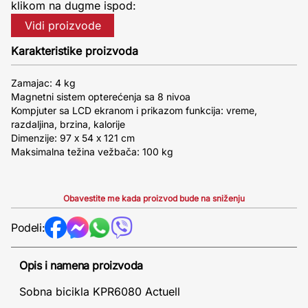
klikom na dugme ispod:
Vidi proizvode
Karakteristike proizvoda
Zamajac: 4 kg
Magnetni sistem opterećenja sa 8 nivoa
Kompjuter sa LCD ekranom i prikazom funkcija: vreme,
razdaljina, brzina, kalorije
Dimenzije: 97 х 54 х 121 cm
Maksimalna težina vežbača: 100 kg
Obavestite me kada proizvod bude na sniženju
Podeli:
Opis i namena proizvoda
Sobna bicikla KPR6080 Actuell