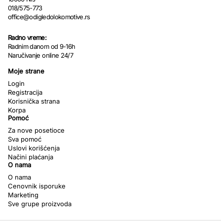
018/575-773
office@odigledolokomotive.rs
Radno vreme:
Radnim danom od 9-16h
Naručivanje online 24/7
Moje strane
Login
Registracija
Korisnička strana
Korpa
Pomoć
Za nove posetioce
Sva pomoć
Uslovi korišćenja
Načini plaćanja
O nama
O nama
Cenovnik isporuke
Marketing
Sve grupe proizvoda