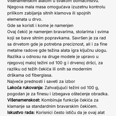
višenamenskim alatom u svakom domaćinstvu.
Njegova mala masa omogućava izuzetnu kontrolu
prilikom zabijanja sitnih klamova ili spojnih
elemenata u drvo.
Gde se koristi i kome je namenjen
Ovaj čekić je namenjen bravarima, stolarima i svima
koji se bave sitnim popravkama. Savršen je za rad
sa drvetom gde je potrebna preciznost, ali i za fine
metalne radove gde težina alata igra ključnu ulogu.
Razlika u odnosu na druge modele je upravo u
njegovoj maloj težini od 100 g i drvenoj dršci, za
razliku od težih čekića ili onih sa modernim
drškama od fiberglasa.
Najveće prednosti i saveti za izbor
Lakoća rukovanja:
Zahvaljujući težini od 100 g,
pogodan je za finesu i izbegava oštećenje obradka.
Višenamenskost:
Kombinuje funkcije čekića za
klamanje sa standardnim bravarskim čekićem.
Iskustvo rada:
Korisnici često ističu da je ovaj alat