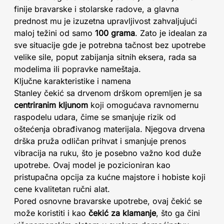
finije bravarske i stolarske radove, a glavna
prednost mu je izuzetna upravljivost zahvaljujući
maloj težini od samo
100 grama
. Zato je idealan za
sve situacije gde je potrebna tačnost bez upotrebe
velike sile, poput zabijanja sitnih eksera, rada sa
modelima ili popravke nameštaja.
Ključne karakteristike i namena
Stanley čekić sa drvenom drškom opremljen je sa
centriranim kljunom
koji omogućava ravnomernu
raspodelu udara, čime se smanjuje rizik od
oštećenja obrađivanog materijala. Njegova drvena
drška pruža odličan prihvat i smanjuje prenos
vibracija na ruku, što je posebno važno kod duže
upotrebe. Ovaj model je pozicioniran kao
pristupačna opcija za kućne majstore i hobiste koji
cene kvalitetan ručni alat.
Pored osnovne bravarske upotrebe, ovaj čekić se
može koristiti i kao
čekić za klamanje
, što ga čini