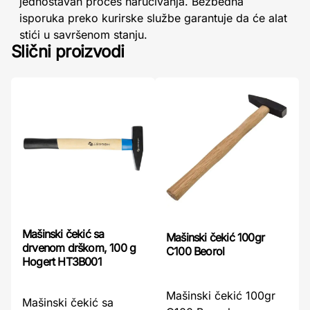
jednostavan proces naručivanja. Bezbedna
isporuka preko kurirske službe garantuje da će alat
stići u savršenom stanju.
Slični proizvodi
Mašinski čekić sa
Mašinski čekić 100gr
drvenom drškom, 100 g
C100 Beorol
Hogert HT3B001
Mašinski čekić 100gr
Mašinski čekić sa