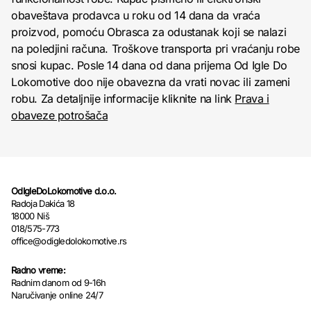
obaveštava prodavca u roku od 14 dana da vraća
proizvod, pomoću Obrasca za odustanak koji se nalazi
na poledjini računa. Troškove transporta pri vraćanju robe
snosi kupac. Posle 14 dana od dana prijema Od Igle Do
Lokomotive doo nije obavezna da vrati novac ili zameni
robu. Za detaljnije informacije kliknite na link
Prava i
obaveze potrošača
OdIgleDoLokomotive d.o.o.
Radoja Dakića 18
18000 Niš
018/575-773
office@odigledolokomotive.rs
Radno vreme:
Radnim danom od 9-16h
Naručivanje online 24/7