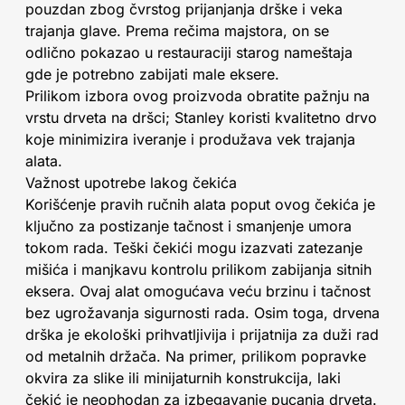
pouzdan zbog čvrstog prijanjanja drške i veka
trajanja glave. Prema rečima majstora, on se
odlično pokazao u restauraciji starog nameštaja
gde je potrebno zabijati male eksere.
Prilikom izbora ovog proizvoda obratite pažnju na
vrstu drveta na dršci; Stanley koristi kvalitetno drvo
koje minimizira iveranje i produžava vek trajanja
alata.
Važnost upotrebe lakog čekića
Korišćenje pravih ručnih alata poput ovog čekića je
ključno za postizanje tačnost i smanjenje umora
tokom rada. Teški čekići mogu izazvati zatezanje
mišića i manjkavu kontrolu prilikom zabijanja sitnih
eksera. Ovaj alat omogućava veću brzinu i tačnost
bez ugrožavanja sigurnosti rada. Osim toga, drvena
drška je ekološki prihvatljivija i prijatnija za duži rad
od metalnih držača. Na primer, prilikom popravke
okvira za slike ili minijaturnih konstrukcija, laki
čekić je neophodan za izbegavanje pucanja drveta.