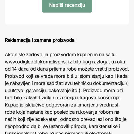
Napiši recenziju
Reklamacija i zamena proizvoda
Ako niste zadovoljni proizvodom kupljenim na sajtu
www.odigledolokomotive.rs, iz bilo kog razloga, u roku
od 14 dana od dana prijema robe možete vratiti proizvod.
Proizvod koji se vraća mora biti u istom stanju kao i kada
je nabavljen i mora sadržati svu tehničku dokumentaciju (
uputstvo, garanciju, pakovanje itd ). Proizvod mora biti
bez bilo kakvih fizičkih oštećenja i tragova korišćenja.
Kupac je isključivo odgovoran za umanjenu vrednost
robe koja nastane kao posledica rukovanja robom na
način koji nije adekvatan, odnosno prevazilazi ono što je
neophodno da bi se ustanovili priroda, karakteristike i
funkcionalnost robe. Kupac pismeno ili elektronski