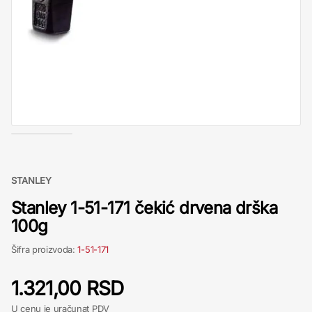
STANLEY
Stanley 1-51-171 čekić drvena drška
100g
Šifra proizvoda:
1-51-171
1.321,00 RSD
U cenu je uračunat PDV