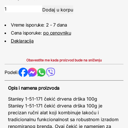
Vreme isporuke: 2 - 7 dana
Cena isporuke:
po cenovniku
Deklaracija
Obavestite me kada proizvod bude na sniženju
Podeli:
Opis i namena proizvoda
Stanley 1-51-171 čekić drvena drška 100g
Stanley 1-51-171 čekić drvena drška 100g je
precizan ručni alat koji kombinuje lakoću i
tradicionalnu funkcionalnost sa robustnom izradom
renomiranog brenda. Ovaj čekić je namenjen za