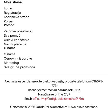
Moje strane
Login
Registracija
Korisnička strana
Korpa
Pomoć
Za nove posetioce
Sva pomoć
Uslovi korišćenja
Načini plaćanja
O nama
O nama
Cenovnik isporuke
Marketing
Sve grupe proizvoda
Ako niste uspeli da naručite preko websajta, probajte telefonom 018/575-
773
Radno vreme: radnim danima od 9-16h
Naručivanje online 24/7
Email:
office (*@*)odigledolokomotive(*.*)rs
Copyright © 2026 OdIgleDoLokomotive.rs ® Sva prava zadržana.