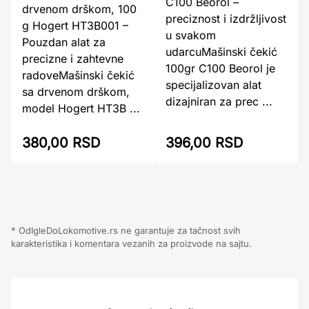
C100 Beorol –
drvenom drškom, 100
preciznost i izdržljivost
g Hogert HT3B001 –
u svakom
Pouzdan alat za
udarcuMašinski čekić
precizne i zahtevne
100gr C100 Beorol je
radoveMašinski čekić
specijalizovan alat
sa drvenom drškom,
dizajniran za prec ...
model Hogert HT3B ...
380,00 RSD
396,00 RSD
* OdIgleDoLokomotive.rs ne garantuje za tačnost svih
karakteristika i komentara vezanih za proizvode na sajtu.