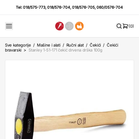
Tel:
018/575-773
,
018/576-704
,
018/576-705
,
060/0576-704
(0)
Sve kategorije
/
Mašine i alati
/
Ručni alat
/
Čekići
/
Čekići
bravarski
>
Stanley 1-51-171 čekić drvena drška 100g