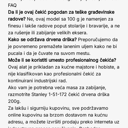
FAQ
Da li je ovaj čekić pogodan za teške građevinske
radove?
Ne, ovaj model sa 100 g je namenjen za
finesu i lakše radove poput stolarije i bravarije, a ne
za rušenje ili zabijanje velikih eksera.
Kako se održava drvena drška?
Preporučujemo da
je povremeno premažete lanenim uljem kako ne bi
pucala i da je čuvate na suvom mestu.
Može li se koristiti umesto profesionalnog čekića?
Ovaj alat je prikladan za kućne majstore i hobiste, a
nije klasifikovan kao profesionalni čekić za
kontinuirani industrijski rad.
Ako vam je potrebna veća masa za zabijanje,
razmotrite Stanley 1-51-172 čekić drvena drška
200g.
Za lakšu i sigurniju kupovinu, sve podržavamo
online kupovinu sa brzom dostavom na kućnu
adresu, a možete izvršiti prodaju preko interneta uz