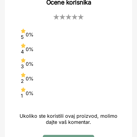
Ocene korisnika
0%
5
0%
4
0%
3
0%
2
0%
1
Ukoliko ste koristili ovaj proizvod, molimo
dajte vaš komentar.