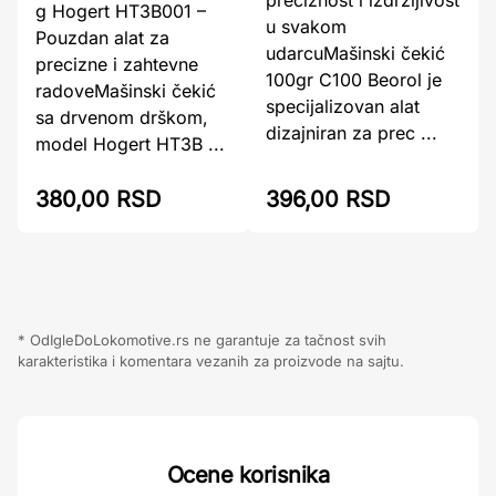
g Hogert HT3B001 –
u svakom
Pouzdan alat za
udarcuMašinski čekić
precizne i zahtevne
100gr C100 Beorol je
radoveMašinski čekić
specijalizovan alat
sa drvenom drškom,
dizajniran za prec ...
model Hogert HT3B ...
380,00 RSD
396,00 RSD
* OdIgleDoLokomotive.rs ne garantuje za tačnost svih
karakteristika i komentara vezanih za proizvode na sajtu.
Ocene korisnika