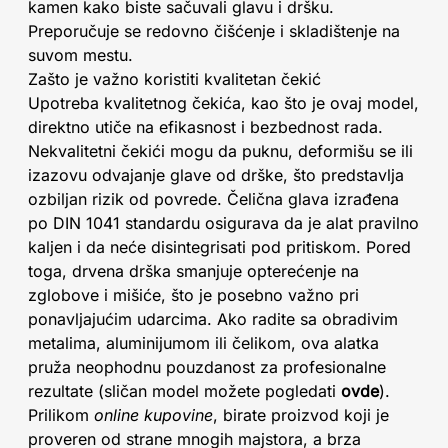
kamen kako biste sačuvali glavu i dršku.
Preporučuje se redovno čišćenje i skladištenje na
suvom mestu.
Zašto je važno koristiti kvalitetan čekić
Upotreba kvalitetnog čekića, kao što je ovaj model,
direktno utiče na efikasnost i bezbednost rada.
Nekvalitetni čekići mogu da puknu, deformišu se ili
izazovu odvajanje glave od drške, što predstavlja
ozbiljan rizik od povrede. Čelična glava izrađena
po DIN 1041 standardu osigurava da je alat pravilno
kaljen i da neće disintegrisati pod pritiskom. Pored
toga, drvena drška smanjuje opterećenje na
zglobove i mišiće, što je posebno važno pri
ponavljajućim udarcima. Ako radite sa obradivim
metalima, aluminijumom ili čelikom, ova alatka
pruža neophodnu pouzdanost za profesionalne
rezultate (sličan model možete pogledati
ovde
).
Prilikom
online kupovine
, birate proizvod koji je
proveren od strane mnogih majstora, a brza