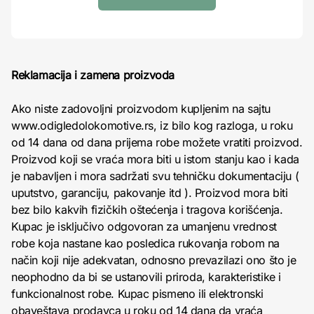
Reklamacija i zamena proizvoda
Ako niste zadovoljni proizvodom kupljenim na sajtu
www.odigledolokomotive.rs, iz bilo kog razloga, u roku
od 14 dana od dana prijema robe možete vratiti proizvod.
Proizvod koji se vraća mora biti u istom stanju kao i kada
je nabavljen i mora sadržati svu tehničku dokumentaciju (
uputstvo, garanciju, pakovanje itd ). Proizvod mora biti
bez bilo kakvih fizičkih oštećenja i tragova korišćenja.
Kupac je isključivo odgovoran za umanjenu vrednost
robe koja nastane kao posledica rukovanja robom na
način koji nije adekvatan, odnosno prevazilazi ono što je
neophodno da bi se ustanovili priroda, karakteristike i
funkcionalnost robe. Kupac pismeno ili elektronski
obaveštava prodavca u roku od 14 dana da vraća