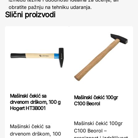
obratite pažnju na tehniku udaranja.
Slični proizvodi
Mašinski čekić sa
Mašinski čekić 100gr
drvenom drškom, 100 g
C100 Beorol
Hogert HT3B001
Mašinski čekić 100gr
Mašinski čekić sa
C100 Beorol –
drvenom drškom, 100
preciznost i izdržljivost