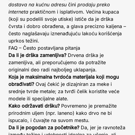
dostava na kućnu adresu
čini
prodaju preko
interneta
praktičnom i isplativom. Većina kupaca
(koji su podelili svoje utiske) ističe da je drška
čvrsta i dobro obrađena, a glava precizno kaljena –
često naglašavaju iznenađujuću lakoću korišćenja
uprkos težini.
FAQ – Često postavljana pitanja
Da li je drška zamenljiva?
Drvena drška je
zamenljiva, ali preporučujemo da potražite
originalni deo radi najboljeg uklapanja.
Koja je maksimalna tvrdoća materijala koji mogu
obrađivati?
Ovaj čekić je dizajniran za meke i
srednje tvrde metale; za tvrđi čelik koristite veće
modele ili specijalne alate.
Kako održavati dršku?
Povremeno je premažite
prirodnim uljem (npr. laneno) kako drvo ne bi
ispucalo, i čuvajte na suvom mestu.
Da li je pogodan za početnike?
Da, jer je ravnoteža
između težine i udobnosti idealna za učenje, ali