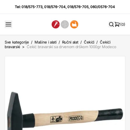
Tel:
018/575-773
,
018/576-704
,
018/576-705
,
060/0576-704
(0)
Sve kategorije
/
Mašine i alati
/
Ručni alat
/
Čekići
/
Čekići
bravarski
>
Čekić bravarski sa drvenom drškom 1000gr Modeco