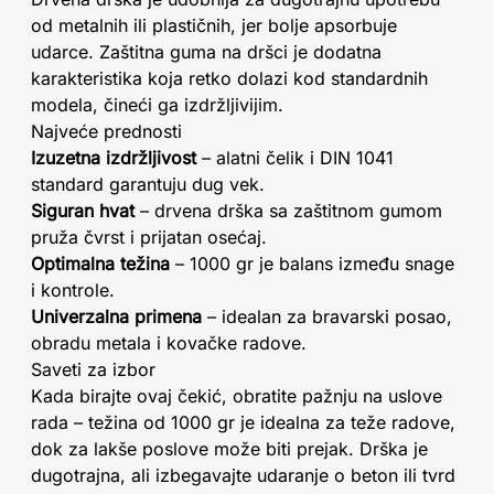
od metalnih ili plastičnih, jer bolje apsorbuje
udarce. Zaštitna guma na dršci je dodatna
karakteristika koja retko dolazi kod standardnih
modela, čineći ga izdržljivijim.
Najveće prednosti
Izuzetna izdržljivost
– alatni čelik i DIN 1041
standard garantuju dug vek.
Siguran hvat
– drvena drška sa zaštitnom gumom
pruža čvrst i prijatan osećaj.
Optimalna težina
– 1000 gr je balans između snage
i kontrole.
Univerzalna primena
– idealan za bravarski posao,
obradu metala i kovačke radove.
Saveti za izbor
Kada birajte ovaj čekić, obratite pažnju na uslove
rada – težina od 1000 gr je idealna za teže radove,
dok za lakše poslove može biti prejak. Drška je
dugotrajna, ali izbegavajte udaranje o beton ili tvrd