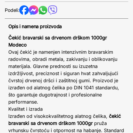
Podeli:
Opis i namena proizvoda
Čekić bravarski sa drvenom drškom 1000gr
Modeco
Ovaj čekić je namenjen intenzivnim bravarskim
radovima, obradi metala, zakivanju i oblikovanju
materijala. Glavne prednosti su izuzetna
izdržljivost, preciznost i siguran hvat zahvaljujući
čvrstoj drvenoj dršci i zaštitnoj gumi. Proizvod je
izrađen od alatnog čelika po DIN 1041 standardu,
što garantuje dugotrajnost i profesionalne
performanse.
Kvalitet i izrada
Izrađen od visokokvalitetnog alatnog čelika,
čekić
bravarski sa drvenom drškom 1000gr
pruža
vrhunsku čvrstoću i otpornost na habanje. Standard