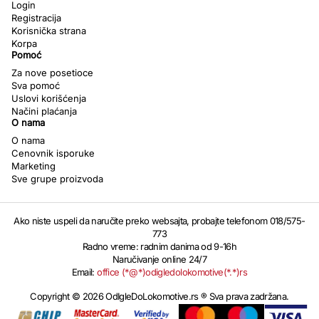
Login
Registracija
Korisnička strana
Korpa
Pomoć
Za nove posetioce
Sva pomoć
Uslovi korišćenja
Načini plaćanja
O nama
O nama
Cenovnik isporuke
Marketing
Sve grupe proizvoda
Ako niste uspeli da naručite preko websajta, probajte telefonom 018/575-
773
Radno vreme: radnim danima od 9-16h
Naručivanje online 24/7
Email:
office (*@*)odigledolokomotive(*.*)rs
Copyright © 2026 OdIgleDoLokomotive.rs ® Sva prava zadržana.