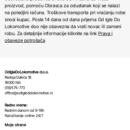
proizvod, pomoću Obrasca za odustanak koji se nalazi
na poledjini računa. Troškove transporta pri vraćanju robe
snosi kupac. Posle 14 dana od dana prijema Od Igle Do
Lokomotive doo nije obavezna da vrati novac ili zameni
robu. Za detaljnije informacije kliknite na link
Prava i
obaveze potrošača
OdIgleDoLokomotive d.o.o.
Radoja Dakića 18
18000 Niš
018/575-773
office@odigledolokomotive.rs
Radno vreme:
Radnim danom od 9-16h
Naručivanje online 24/7
Moje strane