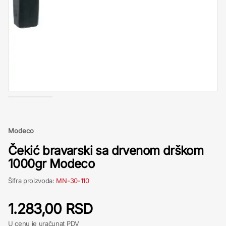
Modeco
Čekić bravarski sa drvenom drškom
1000gr Modeco
Šifra proizvoda:
MN-30-110
1.283,00 RSD
U cenu je uračunat PDV