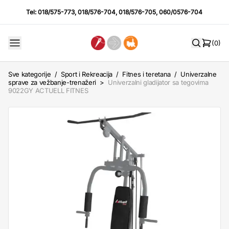
Tel:
018/575-773
,
018/576-704
,
018/576-705
,
060/0576-704
(0)
Sve kategorije
/
Sport i Rekreacija
/
Fitnes i teretana
/
Univerzalne
sprave za vežbanje-trenažeri
>
Univerzalni gladijator sa tegovima
9022GY ACTUELL FITNES