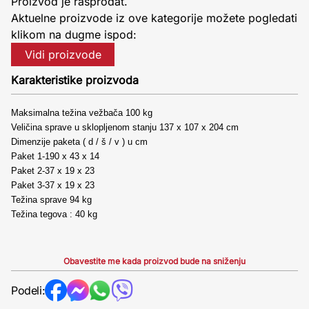
Proizvod je rasprodat.
Aktuelne proizvode iz ove kategorije možete pogledati
klikom na dugme ispod:
Vidi proizvode
Karakteristike proizvoda
Maksimalna težina vežbača 100 kg
Veličina sprave u sklopljenom stanju 137 x 107 x 204 cm
Dimenzije paketa ( d / š / v ) u cm
Paket 1-190 x 43 x 14
Paket 2-37 x 19 x 23
Paket 3-37 x 19 x 23
Težina sprave 94 kg
Težina tegova : 40 kg
Obavestite me kada proizvod bude na sniženju
Podeli: