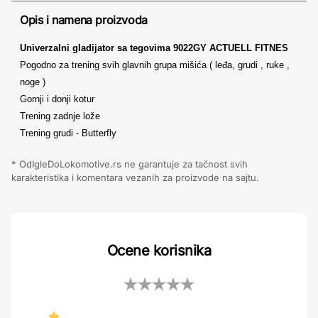
Opis i namena proizvoda
Uni
verzalni gladijator sa tegovima 9022GY ACTUELL FITNES
Pogodno za trening svih glavnih grupa mišića ( leđa, grudi , ruke ,
noge )
Gornji i donji kotur
Trening zadnje lože
Trening grudi - Butterfly
* OdIgleDoLokomotive.rs ne garantuje za tačnost svih
karakteristika i komentara vezanih za proizvode na sajtu.
Ocene korisnika