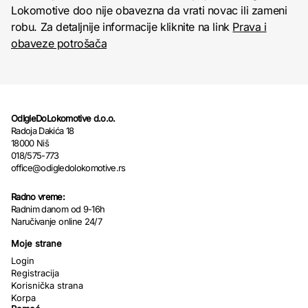
Lokomotive doo nije obavezna da vrati novac ili zameni
robu. Za detaljnije informacije kliknite na link
Prava i
obaveze potrošača
OdIgleDoLokomotive d.o.o.
Radoja Dakića 18
18000 Niš
018/575-773
office@odigledolokomotive.rs
Radno vreme:
Radnim danom od 9-16h
Naručivanje online 24/7
Moje strane
Login
Registracija
Korisnička strana
Korpa