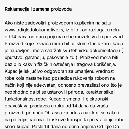
Reklamacija i zamena proizvoda
Ako niste zadovoljni proizvodom kupljenim na sajtu
www.odigledolokomotive.rs, iz bilo kog razloga, u roku
od 14 dana od dana prijema robe možete vratiti proizvod.
Proizvod koji se vraća mora biti u istom stanju kao i kada
je nabavljen i mora sadržati svu tehničku dokumentaciju (
uputstvo, garanciju, pakovanje itd ). Proizvod mora biti
bez bilo kakvih fizičkih oštećenja i tragova korišćenja.
Kupac je isključivo odgovoran za umanjenu vrednost
robe koja nastane kao posledica rukovanja robom na
način koji nije adekvatan, odnosno prevazilazi ono što je
neophodno da bi se ustanovili priroda, karakteristike i
funkcionalnost robe. Kupac pismeno ili elektronski
obaveštava prodavca u roku od 14 dana da vraća
proizvod, pomoću Obrasca za odustanak koji se nalazi
na poledjini računa. Troškove transporta pri vraćanju robe
snosi kupac. Posle 14 dana od dana prijema Od Igle Do