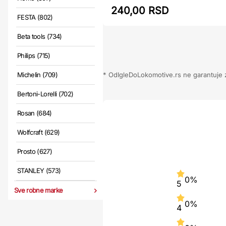
240,00 RSD
FESTA (802)
Beta tools (734)
Philips (715)
* OdIgleDoLokomotive.rs ne garantuje za
Michelin (709)
Bertoni-Lorelli (702)
Rosan (684)
Wolfcraft (629)
Prosto (627)
STANLEY (573)
0%
5
Sve robne marke
0%
4