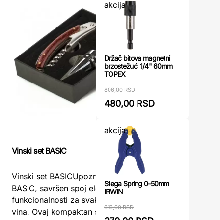
akcija
Držač bitova magnetni
brzostežući 1/4" 60mm
TOPEX
806,00 RSD
480,00 RSD
akcija
Vinski set 
Vinski set BASIC
obliku flaš
Vinski set BASICUpoznajte Vinski Set
Vinski set
Stega Spring 0-50mm
BASIC, savršen spoj elegancije i
IRWIN
u obliku f
funkcionalnosti za svakog ljubitelja
moderan v
616,00 RSD
vina. Ovaj kompaktan set dolazi ...
potrebno z