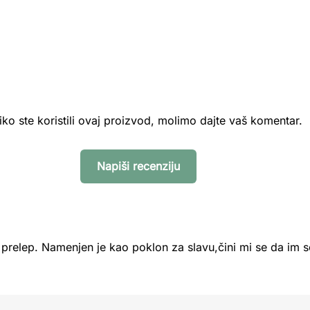
iko ste koristili ovaj proizvod, molimo dajte vaš komentar.
Napiši recenziju
ni prelep. Namenjen je kao poklon za slavu,čini mi se da im 