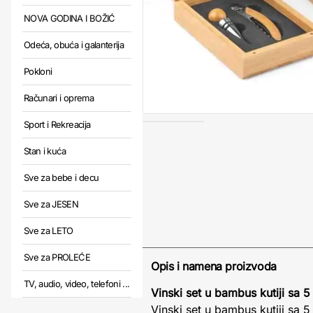
NOVA GODINA I BOŽIĆ
Odeća, obuća i galanterija
Pokloni
Računari i oprema
Sport i Rekreacija
Stan i kuća
Sve za bebe i decu
Sve za JESEN
Sve za LETO
Sve za PROLEĆE
Opis i namena proizvoda
TV, audio, video, telefoni ...
Vinski set u bambus kutiji sa 
Vinski set u bambus kutiji sa 