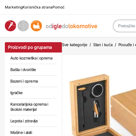
Marketing
Korisnička strana
Pomoć
Sve kategorije
/
Stan i kuća
/
Posuđe i 
Proizvodi po grupama
Auto kozmetika i oprema
Bašta i dvorište
Bazeni i oprema
Igračke
Kancelarijska oprema i
školski materijal
Lepota i zdravlje
Mašine i alati