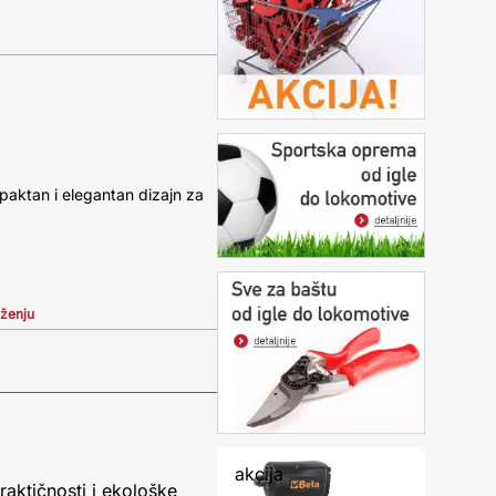
paktan i elegantan dizajn za
iženju
akcija
raktičnosti i ekološke