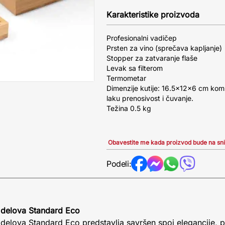
Karakteristike proizvoda
Profesionalni vadičep
Prsten za vino (sprečava kapljanje)
Stopper za zatvaranje flaše
Levak sa filterom
Termometar
Dimenzije kutije: 16.5x12x6 cm kom
laku prenosivost i čuvanje.
Težina 0.5 kg
Obavestite me kada proizvod bude na sn
Podeli:
5 delova Standard Eco
5 delova Standard Eco predstavlja savršen spoj elegancije, p