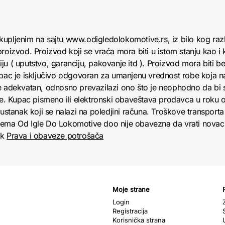
kupljenim na sajtu www.odigledolokomotive.rs, iz bilo kog raz
roizvod. Proizvod koji se vraća mora biti u istom stanju kao i 
u ( uputstvo, garanciju, pakovanje itd ). Proizvod mora biti bez
upac je isključivo odgovoran za umanjenu vrednost robe koja 
e adekvatan, odnosno prevazilazi ono što je neophodno da bi se
obe. Kupac pismeno ili elektronski obaveštava prodavca u roku
anak koji se nalazi na poledjini računa. Troškove transporta 
jema Od Igle Do Lokomotive doo nije obavezna da vrati novac 
nk
Prava i obaveze potrošača
Moje strane
Login
Registracija
Korisnička strana