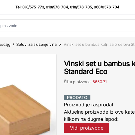
Tel:
018/575-773
,
018/576-704
,
018/576-705
,
060/0576-704
escajg
/
Setovi za služenje vina
>
Vinski set u bambus kutiji sa 5 delova S
Vinski set u bambus ku
Standard Eco
Šifra proizvoda:
6650.71
PRODATO
Proizvod je rasprodat.
Aktuelne proizvode iz ove kate
klikom na dugme ispod:
Vidi proizvode