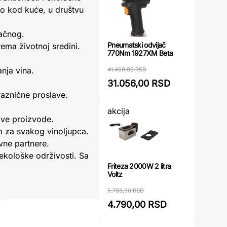
ilo kod kuće, u društvu
lačnog.
Pneumatski odvijač
rema životnoj sredini.
770Nm 1927XM Beta
anja vina.
41.400,00 RSD
31.056,00 RSD
raznične proslave.
akcija
ive proizvode.
im za svakog vinoljupca.
vne partnere.
 ekološke održivosti. Sa
Friteza 2000W 2 litra
Voltz
5.783,00 RSD
4.790,00 RSD