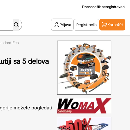
Dobrodošli:
neregistrovani
Prijava
Registracija
Korpa
(0)
tandard Eco
tiji sa 5 delova
gorije možete pogledati