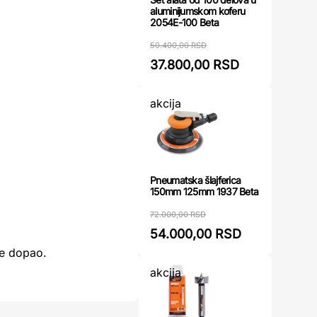
aluminijumskom koferu
2054E-100 Beta
50.400,00 RSD
37.800,00 RSD
akcija
Pneumatska šlajferica
150mm 125mm 1937 Beta
72.000,00 RSD
54.000,00 RSD
se dopao.
akcija