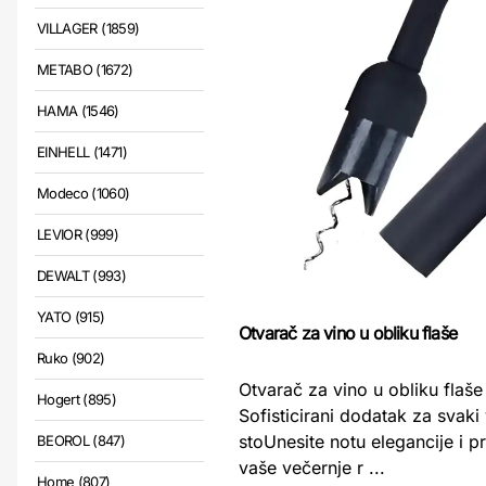
VILLAGER (1859)
METABO (1672)
HAMA (1546)
EINHELL (1471)
Modeco (1060)
LEVIOR (999)
DEWALT (993)
YATO (915)
Otvarač za vino u obliku flaše
Ruko (902)
Otvarač za vino u obliku flaše
Hogert (895)
Sofisticirani dodatak za svaki 
stoUnesite notu elegancije i pr
BEOROL (847)
vaše večernje r ...
Home (807)