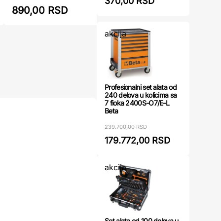
370,00 RSD
890,00 RSD
929,00
akcija
Profesionalni set alata od
240 delova u kolicima sa
7 fioka 2400S-O7/E-L
Beta
239.700,00 RSD
179.772,00 RSD
akcija
Set alata od 100 delova u