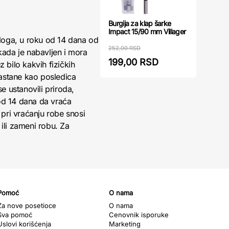
Burgija za klap šarke
Impact 15/90 mm Villager
loga, u roku od 14 dana od
252,00 RSD
kada je nabavljen i mora
199,00 RSD
 bilo kakvih fizičkih
nastane kao posledica
 ustanovili priroda,
 od 14 dana da vraća
pri vraćanju robe snosi
ili zameni robu. Za
Pomoć
O nama
Za nove posetioce
O nama
Sva pomoć
Cenovnik isporuke
Uslovi korišćenja
Marketing