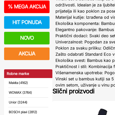
održivosti. Idealan je za ljubi
%
MEGA AKCIJA
prijatelja ili kao poklon za pos
Materijal kutije: Izrađena od 
HIT PONUDA
Ekološka komponenta: Bambus je 
Elegantno pakovanje: Bambus k
Praktični dodaci: Svaki deo set
NOVO
Univerzalnost: Pogodan za sve v
Poklon za svaku priliku: Odlič
AKCIJA
Zašto odabrati Standard Eco vi
Ekološka svest: Bambus kao pri
Praktičnost i stil: Kombinacij
Višenamenska upotreba: Pogoda
Robne marke
Vinski set u bambus kutiji sa 5
Makita (4162)
ovim setom, uživanje u vinu po
Slični proizvodi
WOMAX (3764)
Unior (3244)
BOSCH plavi (2812)