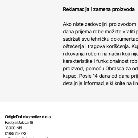
Reklamacija i zamena proizvoda
Ako niste zadovoljni proizvodom 
dana prijema robe možete vratiti p
sadržati svu tehničku dokumentacij
oštećenja i tragova korišćenja. K
rukovanja robom na način koji nij
karakteristike i funkcionalnost r
proizvod, pomoću Obrasca za odust
kupac. Posle 14 dana od dana pri
detaljnije informacije kliknite na li
OdIgleDoLokomotive d.o.o.
Radoja Dakića 18
18000 Niš
018/575-773