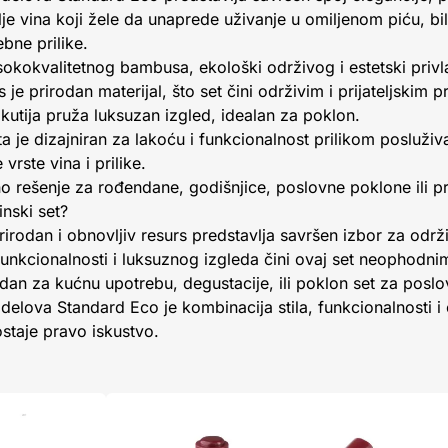
telje vina koji žele da unaprede uživanje u omiljenom piću, b
ebne prilike.
visokokvalitetnog bambusa, ekološki održivog i estetski priv
prirodan materijal, što set čini održivim i prijateljskim p
utija pruža luksuzan izgled, idealan za poklon.
a je dizajniran za lakoću i funkcionalnost prilikom posluživ
rste vina i prilike.
no rešenje za rođendane, godišnjice, poslovne poklone ili p
nski set?
rodan i obnovljiv resurs predstavlja savršen izbor za održ
a funkcionalnosti i luksuznog izgleda čini ovaj set neophodn
n za kućnu upotrebu, degustacije, ili poklon set za poslo
 delova Standard Eco je kombinacija stila, funkcionalnosti i
staje pravo iskustvo.