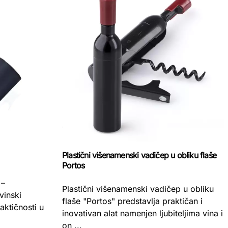
Plastični višenamenski vadičep u obliku flaše
Portos
 –
Plastični višenamenski vadičep u obliku
vinski
flaše "Portos" predstavlja praktičan i
aktičnosti u
inovativan alat namenjen ljubiteljima vina i
on ...