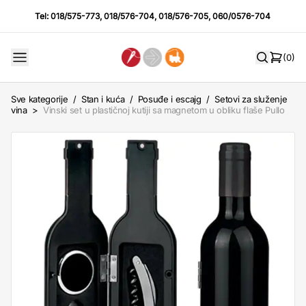
Tel:
018/575-773
,
018/576-704
,
018/576-705
,
060/0576-704
(0)
Sve kategorije
/
Stan i kuća
/
Posuđe i escajg
/
Setovi za služenje
vina
>
Vinski set u plastičnoj kutiji sa magnetom u obliku flaše Pullo