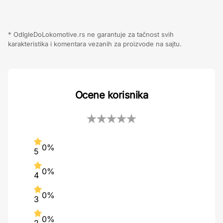
* OdIgleDoLokomotive.rs ne garantuje za tačnost svih
karakteristika i komentara vezanih za proizvode na sajtu.
Ocene korisnika
0%
5
0%
4
0%
3
0%