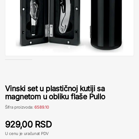
Vinski set u plastičnoj kutiji sa
magnetom u obliku flaše Pullo
Šifra proizvoda:
6589.10
929,00 RSD
U cenu je uračunat PDV