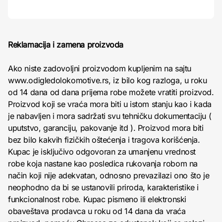
Reklamacija i zamena proizvoda
Ako niste zadovoljni proizvodom kupljenim na sajtu
www.odigledolokomotive.rs, iz bilo kog razloga, u roku
od 14 dana od dana prijema robe možete vratiti proizvod.
Proizvod koji se vraća mora biti u istom stanju kao i kada
je nabavljen i mora sadržati svu tehničku dokumentaciju (
uputstvo, garanciju, pakovanje itd ). Proizvod mora biti
bez bilo kakvih fizičkih oštećenja i tragova korišćenja.
Kupac je isključivo odgovoran za umanjenu vrednost
robe koja nastane kao posledica rukovanja robom na
način koji nije adekvatan, odnosno prevazilazi ono što je
neophodno da bi se ustanovili priroda, karakteristike i
funkcionalnost robe. Kupac pismeno ili elektronski
obaveštava prodavca u roku od 14 dana da vraća