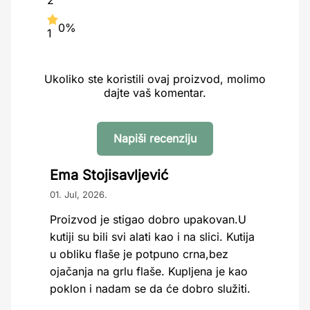
2
0%
1
Ukoliko ste koristili ovaj proizvod, molimo
dajte vaš komentar.
Napiši recenziju
Ema Stojisavljević
01. Jul, 2026.
Proizvod je stigao dobro upakovan.U
kutiji su bili svi alati kao i na slici. Kutija
u obliku flaše je potpuno crna,bez
ojačanja na grlu flaše. Kupljena je kao
poklon i nadam se da će dobro služiti.