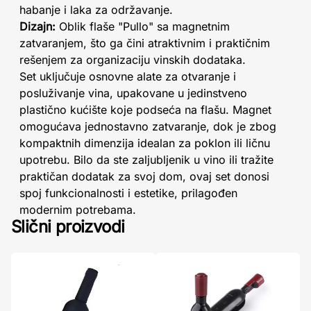
habanje i laka za održavanje.
Dizajn:
Oblik flaše "Pullo" sa magnetnim
zatvaranjem, što ga čini atraktivnim i praktičnim
rešenjem za organizaciju vinskih dodataka.
Set uključuje osnovne alate za otvaranje i
posluživanje vina, upakovane u jedinstveno
plastično kućište koje podseća na flašu. Magnet
omogućava jednostavno zatvaranje, dok je zbog
kompaktnih dimenzija idealan za poklon ili ličnu
upotrebu. Bilo da ste zaljubljenik u vino ili tražite
praktičan dodatak za svoj dom, ovaj set donosi
spoj funkcionalnosti i estetike, prilagođen
modernim potrebama.
Slični proizvodi