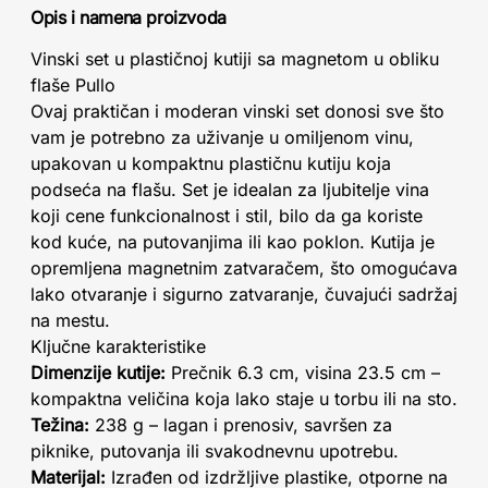
Opis i namena proizvoda
Vinski set u plastičnoj kutiji sa magnetom u obliku
flaše Pullo
Ovaj praktičan i moderan vinski set donosi sve što
vam je potrebno za uživanje u omiljenom vinu,
upakovan u kompaktnu plastičnu kutiju koja
podseća na flašu. Set je idealan za ljubitelje vina
koji cene funkcionalnost i stil, bilo da ga koriste
kod kuće, na putovanjima ili kao poklon. Kutija je
opremljena magnetnim zatvaračem, što omogućava
lako otvaranje i sigurno zatvaranje, čuvajući sadržaj
na mestu.
Ključne karakteristike
Dimenzije kutije:
Prečnik 6.3 cm, visina 23.5 cm –
kompaktna veličina koja lako staje u torbu ili na sto.
Težina:
238 g – lagan i prenosiv, savršen za
piknike, putovanja ili svakodnevnu upotrebu.
Materijal:
Izrađen od izdržljive plastike, otporne na