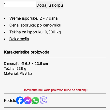
Vreme isporuke: 2 - 7 dana
Cena isporuke:
po cenovniku
Težina za isporuku: 0,300 kg
Deklaracija
Karakteristike proizvoda
Dimenzije: Ø 6.3 x 23.5 cm
Težina: 238 g
Materijal: Plastika
Obavestite me kada proizvod bude na sniženju
Podeli: