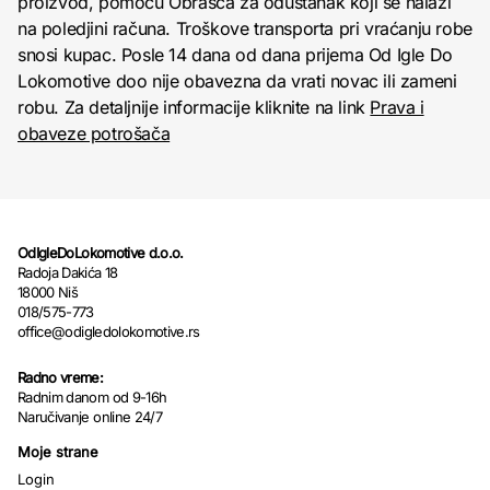
proizvod, pomoću Obrasca za odustanak koji se nalazi
na poledjini računa. Troškove transporta pri vraćanju robe
snosi kupac. Posle 14 dana od dana prijema Od Igle Do
Lokomotive doo nije obavezna da vrati novac ili zameni
robu. Za detaljnije informacije kliknite na link
Prava i
obaveze potrošača
OdIgleDoLokomotive d.o.o.
Radoja Dakića 18
18000 Niš
018/575-773
office@odigledolokomotive.rs
Radno vreme:
Radnim danom od 9-16h
Naručivanje online 24/7
Moje strane
Login