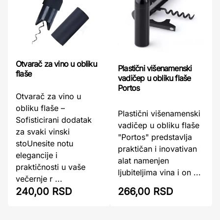
Otvarač za vino u obliku
Plastični višenamenski
flaše
vadičep u obliku flaše
Portos
Otvarač za vino u
obliku flaše –
Plastični višenamenski
Sofisticirani dodatak
vadičep u obliku flaše
za svaki vinski
"Portos" predstavlja
stoUnesite notu
praktičan i inovativan
elegancije i
alat namenjen
praktičnosti u vaše
ljubiteljima vina i on ...
večernje r ...
266,00 RSD
240,00 RSD