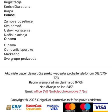
Registracija
Korisnička strana
Korpa
Pomoć
Za nove posetioce
Sva pomoć
Uslovi korišćenja
Načini plaćanja
O nama
O nama
Cenovnik isporuke
Marketing
Sve grupe proizvoda
Ako niste uspeli da naručite preko websajta, probajte telefonom 018/575-
773
Radno vreme: radnim danima od 9-16h
Naručivanje online 24/7
Email:
office (*@*)odigledolokomotive(*.*)rs
Copyright © 2026 OdIgleDoLokomotive.rs ® Sva prava zadržana.