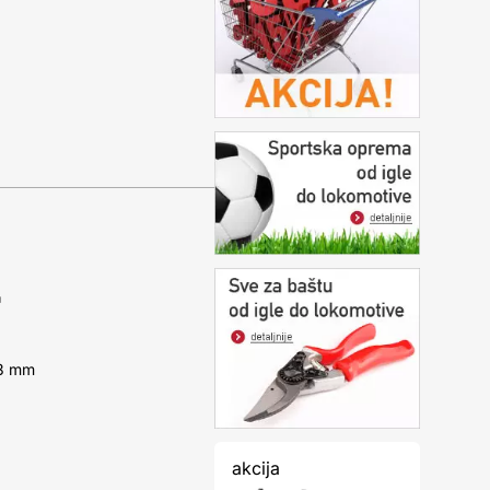
¹
13 mm
akcija