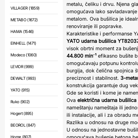
metalu, čeliku i drvu. Njena 
VILLAGER (1859)
omogućava lako savladavanje t
metalom. Ova bušilica je ideal
METABO (1672)
renoviranje ili popravke.
HAMA (1546)
Karakteristike i performanse
YATO udarna bušilica YT8203
EINHELL (1471)
visok obrtni moment za bušenj
Modeco (1060)
44.800 min⁻¹
efikasno bušite 
omogućavaju potpunu kontrol
LEVIOR (999)
burgija, dok čelična spojnica št
preciznost i stabilnost.
3-metar
DEWALT (993)
konstrukcija garantuje dug vek 
YATO (915)
Gde se koristi i kome je name
Ova
električna udarna bušilica
Ruko (902)
nameštanju nameštaja ili jedn
Hogert (895)
ili instalacije, ali i za obradu m
Razlika u odnosu na druge mo
BEOROL (847)
U odnosu na jednostavne bušil
omogućava bušenje betona be
Home (807)