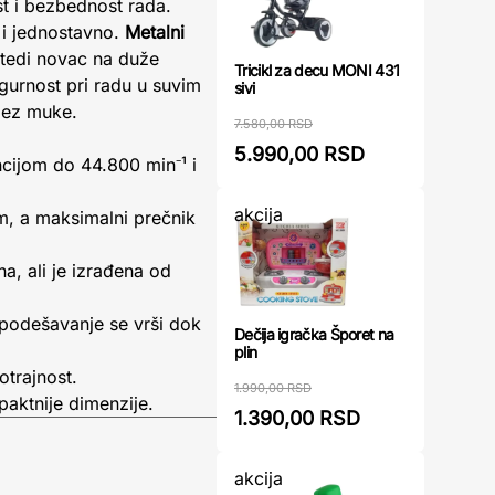
t i bezbednost rada.
 i jednostavno.
Metalni
štedi novac na duže
Tricikl za decu MONI 431
gurnost pri radu u suvim
sivi
 bez muke.
7.580,00 RSD
5.990,00 RSD
cijom do 44.800 min⁻¹ i
akcija
m, a maksimalni prečnik
a, ali je izrađena od
 podešavanje se vrši dok
Dečija igračka Šporet na
plin
otrajnost.
1.990,00 RSD
paktnije dimenzije.
1.390,00 RSD
akcija