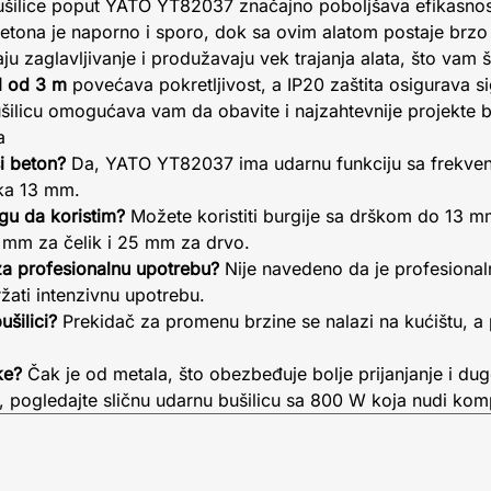
bušilice poput YATO YT82037 značajno poboljšava efikasnos
betona je naporno i sporo, dok sa ovim alatom postaje brzo
u zaglavljivanje i produžavaju vek trajanja alata, što vam 
l od 3 m
povećava pokretljivost, a IP20 zaštita osigurava si
ušilicu omogućava vam da obavite i najzahtevnije projekte
a
i beton?
Da, YATO YT82037 ima udarnu funkciju sa frekven
ka 13 mm.
ogu da koristim?
Možete koristiti burgije sa drškom do 13 m
 mm za čelik i 25 mm za drvo.
za profesionalnu upotrebu?
Nije navedeno da je profesionaln
žati intenzivnu upotrebu.
šilici?
Prekidač za promenu brzine se nalazi na kućištu, a
ke?
Čak je od metala, što obezbeđuje bolje prijanjanje i dug
d, pogledajte sličnu udarnu bušilicu sa 800 W koja nudi kom