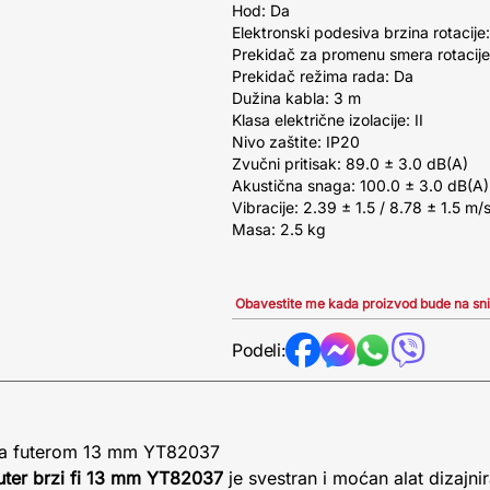
Hod: Da
Elektronski podesiva brzina rotacije
Prekidač za promenu smera rotacije
Prekidač režima rada: Da
Dužina kabla: 3 m
Klasa električne izolacije: II
Nivo zaštite: IP20
Zvučni pritisak: 89.0 ± 3.0 dB(A)
Akustična snaga: 100.0 ± 3.0 dB(A)
Vibracije: 2.39 ± 1.5 / 8.78 ± 1.5 m/
Masa: 2.5 kg
Obavestite me kada proizvod bude na sn
Podeli:
sa futerom 13 mm YT82037
uter brzi fi 13 mm YT82037
je svestran i moćan alat dizajni