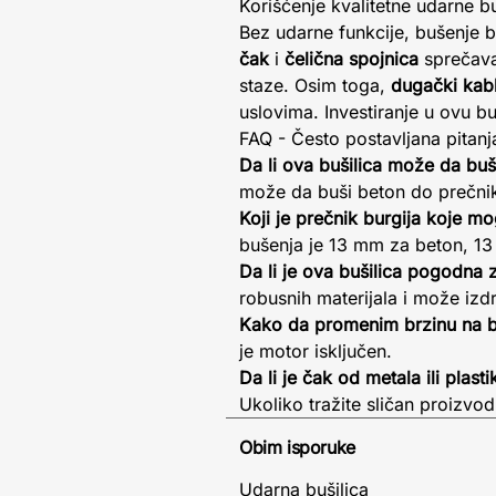
Korišćenje kvalitetne udarne 
Bez udarne funkcije, bušenje 
čak
i
čelična spojnica
sprečavaj
staze. Osim toga,
dugački kab
uslovima. Investiranje u ovu b
FAQ - Često postavljana pitanj
Da li ova bušilica može da buš
može da buši beton do prečni
Koji je prečnik burgija koje m
bušenja je 13 mm za beton, 13
Da li je ova bušilica pogodna 
robusnih materijala i može izdr
Kako da promenim brzinu na bu
je motor isključen.
Da li je čak od metala ili plasti
Ukoliko tražite sličan proizvo
Obim isporuke
Udarna bušilica