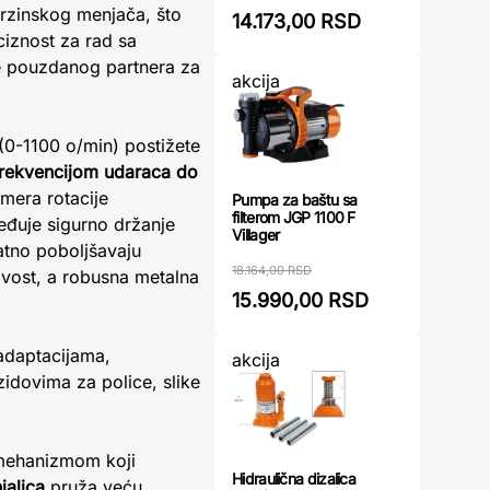
brzinskog menjača, što
14.173,00 RSD
iznost za rad sa
že pouzdanog partnera za
akcija
(0-1100 o/min) postižete
frekvencijom udaraca do
mera rotacije
Pumpa za baštu sa
filterom JGP 1100 F
đuje sigurno držanje
Villager
tno poboljšavaju
18.164,00 RSD
ivost, a robusna metalna
15.990,00 RSD
adaptacijama,
akcija
idovima za police, slike
 mehanizmom koji
Hidraulična dizalica
jalica
pruža veću