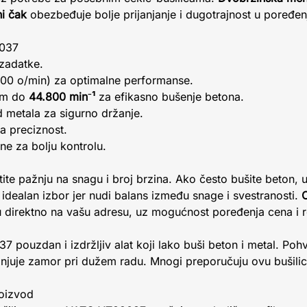
i čak
obezbeđuje bolje prijanjanje i dugotrajnost u poređen
2037
zadatke.
800 o/min) za optimalne performanse.
jom do
44.800 min⁻¹
za efikasno bušenje betona.
 metala za sigurno držanje.
za preciznost.
ne za bolju kontrolu.
tite pažnju na snagu i broj brzina. Ako često bušite beton, 
ealan izbor jer nudi balans između snage i svestranosti.
direktno na vašu adresu, uz mogućnost poređenja cena i r
7 pouzdan i izdržljiv alat koji lako buši beton i metal. Poh
manjuje zamor pri dužem radu. Mnogi preporučuju ovu bušili
roizvod