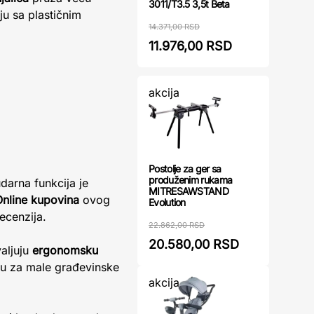
3011/T3.5 3,5t Beta
ju sa plastičnim
14.371,00 RSD
11.976,00 RSD
akcija
Postolje za ger sa
produženim rukama
udarna funkcija je
MITRESAWSTAND
Online kupovina
ovog
Evolution
ecenzija.
22.862,00 RSD
20.580,00 RSD
valjuju
ergonomsku
cu za male građevinske
akcija