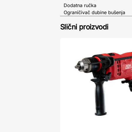
Dodatna ručka
Ograničivač dubine bušenja
Slični proizvodi