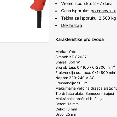
Vreme isporuke: 2 - 7 dana
Cena isporuke:
po cenovniku
Težina za isporuku: 2,500 kg
Deklaracija
Karakteristike proizvoda
Marka: Yato
Simbol: YT-82037
Snaga: 850 W
Broj obrtaja: 0-1100 / 0-2800 min⁻¹
Frekvencija udaraca: 0-44800 min⁻
Napon: 220-240 V AC
Frekvencija: 50 Hz
Maksimalna veličina držača alata: 
Tip držača alata: Samocentrirajući
Maksimalni prečnici bušenja:
Beton: 13 mm
Čelik: 13 mm
Drvo: 25 mm