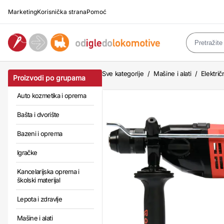
Marketing
Korisnička strana
Pomoć
Sve kategorije
/
Mašine i alati
/
Električn
Proizvodi po grupama
Auto kozmetika i oprema
Bašta i dvorište
Bazeni i oprema
Igračke
Kancelarijska oprema i
školski materijal
Lepota i zdravlje
Mašine i alati