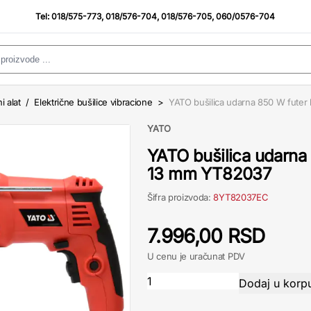
Tel:
018/575-773
,
018/576-704
,
018/576-705
,
060/0576-704
i alat
/
Električne bušilice vibracione
>
YATO bušilica udarna 850 W futer 
YATO
YATO bušilica udarna 
13 mm YT82037
Šifra proizvoda:
8YT82037EC
7.996,00 RSD
U cenu je uračunat PDV