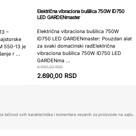
Električna vibraciona bušilica 750W ID750
LED GARDENmaster
Električna vibraciona bušilica 750W
13 –
ID750 LED GARDENmaster: Pouzdan alat
ajstorske
za svaki domaćinski radElektrična
M 550-13 je
vibraciona bušilica 750W ID750 LED
enje r ...
GARDENma ...
4.990,00 RSD
2.690,00 RSD
 tačnost svih karakteristika i komentara vezanih za proizvode na sajtu.