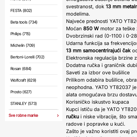
svestranost, dok
13 mm metaln
FESTA (802)
modelima.
Najveće prednosti YATO YT8
Beta tools (734)
Moćan
850 W
motor za teške 
Philips (715)
Dvobrzinski rad (0-1100 i 0-2
Udarna funkcija sa frekvenci
Michelin (709)
13 mm samocentrirajući čak
od
Bertoni-Lorelli (702)
Elektronska regulacija brzine 
Dodatna ručka i graničnik dubi
Rosan (684)
Saveti za izbor ove bušilice
Prilikom odabira bušilice, obra
Wolfcraft (629)
neophodna. YATO YT82037 je id
Prosto (627)
alata omogućava brzu dostavu 
Korisničko iskustvo kupaca
STANLEY (573)
Kupci ističu da je YATO YT8203
Sve robne marke
ručku
i niske vibracije, što s
radove i popravke u kući.
Zašto je važno koristiti ovaj p