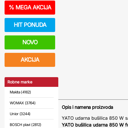
%
MEGA AKCIJA
HIT PONUDA
NOVO
AKCIJA
Robne marke
Makita (4162)
WOMAX (3764)
Opis i namena proizvoda
Unior (3244)
YATO udarna bušilica 850 W 
YATO bušilica udarna 850 W f
BOSCH plavi (2812)