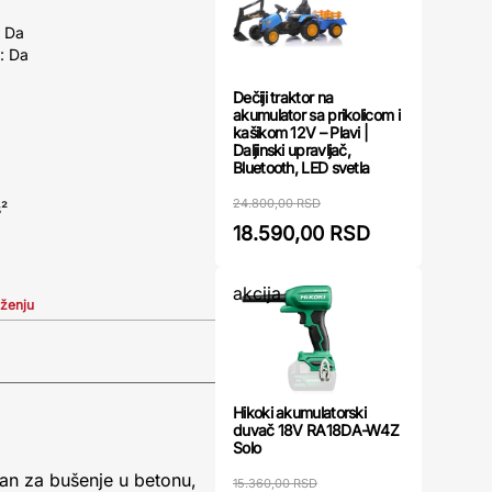
: Da
: Da
Dečiji traktor na
akumulator sa prikolicom i
kašikom 12V – Plavi |
Daljinski upravljač,
Bluetooth, LED svetla
24.800,00 RSD
s²
18.590,00 RSD
akcija
iženju
Hikoki akumulatorski
duvač 18V RA18DA-W4Z
Solo
ran za bušenje u betonu,
15.360,00 RSD