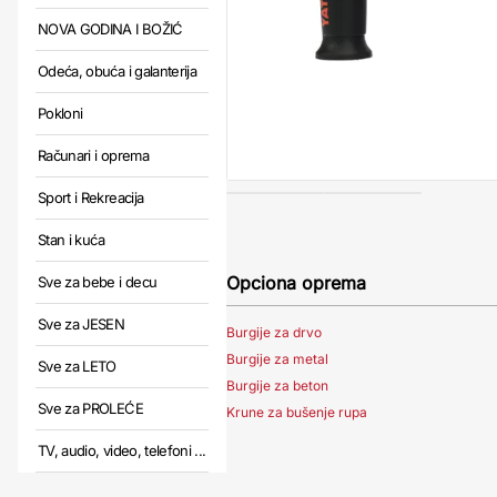
NOVA GODINA I BOŽIĆ
Odeća, obuća i galanterija
Pokloni
Računari i oprema
Sport i Rekreacija
Stan i kuća
Opciona oprema
Sve za bebe i decu
Sve za JESEN
Burgije za drvo
Burgije za metal
Sve za LETO
Burgije za beton
Sve za PROLEĆE
Krune za bušenje rupa
TV, audio, video, telefoni ...