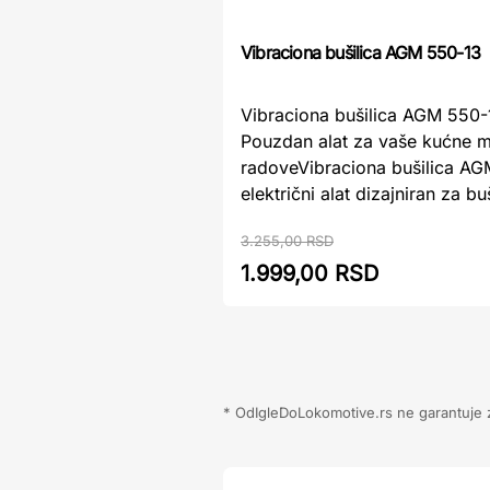
Vibraciona bušilica AGM 550-13
Vibraciona bušilica AGM 550-
Pouzdan alat za vaše kućne m
radoveVibraciona bušilica AG
električni alat dizajniran za buš
3.255,00 RSD
1.999,00 RSD
* OdIgleDoLokomotive.rs ne garantuje za