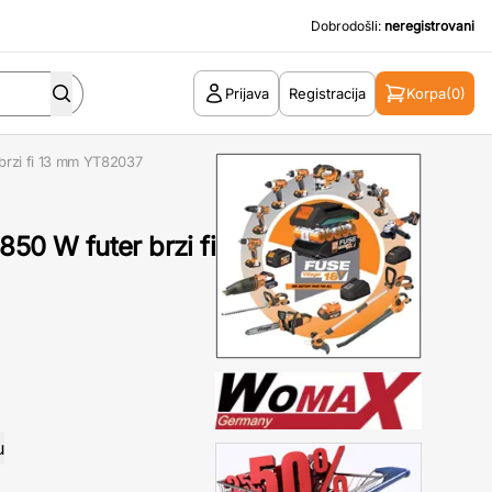
Dobrodošli:
neregistrovani
Prijava
Registracija
Korpa
(0)
brzi fi 13 mm YT82037
850 W futer brzi fi