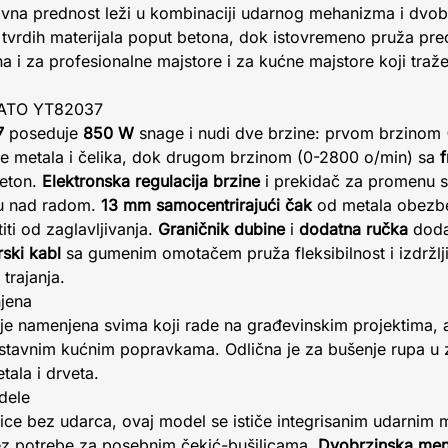
glavna prednost leži u kombinaciji udarnog mehanizma i dvo
vrdih materijala poput betona, dok istovremeno pruža prec
na i za profesionalne majstore i za kućne majstore koji tra
 YATO YT82037
7
poseduje
850 W
snage i nudi dve brzine: prvom brzinom 
e metala i čelika, dok drugom brzinom (0-2800 o/min) sa
beton.
Elektronska regulacija brzine
i prekidač za promenu s
u nad radom.
13 mm samocentrirajući čak
od metala obezbe
iti od zaglavljivanja.
Graničnik dubine
i
dodatna ručka
doda
ski kabl
sa gumenim omotačem pruža fleksibilnost i izdržlj
trajanja.
njena
je namenjena svima koji rade na građevinskim projektima, 
ostavnim kućnim popravkama. Odlična je za bušenje rupa u z
etala i drveta.
dele
ice bez udarca, ovaj model se ističe integrisanim udarnim
z potrebe za posebnim čekić-bušilicama.
Dvobrzinska men