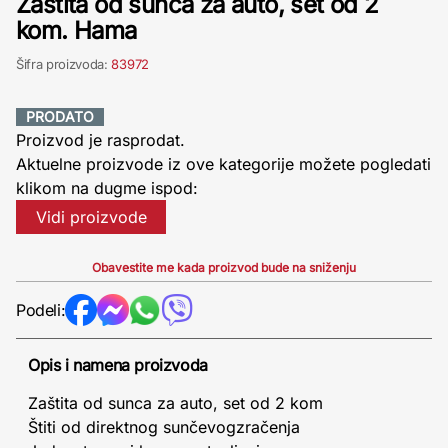
Zaštita od sunca za auto, set od 2
kom. Hama
Šifra proizvoda:
83972
PRODATO
Proizvod je rasprodat.
Aktuelne proizvode iz ove kategorije možete pogledati
klikom na dugme ispod:
Vidi proizvode
Obavestite me kada proizvod bude na sniženju
Podeli:
Opis i namena proizvoda
Zaštita od sunca za auto, set od 2 kom
Štiti od direktnog sunčevogzračenja