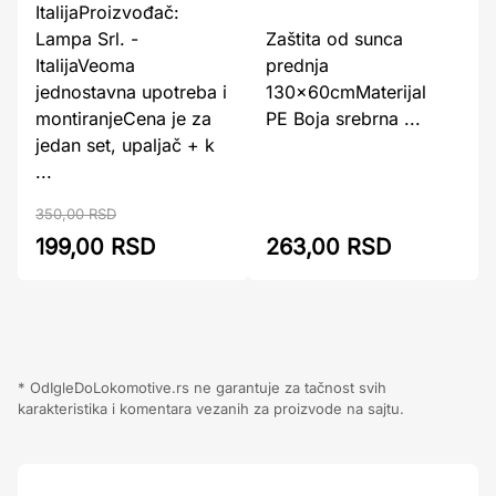
ItalijaProizvođač:
Lampa Srl. -
Zaštita od sunca
ItalijaVeoma
prednja
jednostavna upotreba i
130x60cmMaterijal
montiranjeCena je za
PE Boja srebrna ...
jedan set, upaljač + k
...
350,00 RSD
199,00 RSD
263,00 RSD
* OdIgleDoLokomotive.rs ne garantuje za tačnost svih
karakteristika i komentara vezanih za proizvode na sajtu.