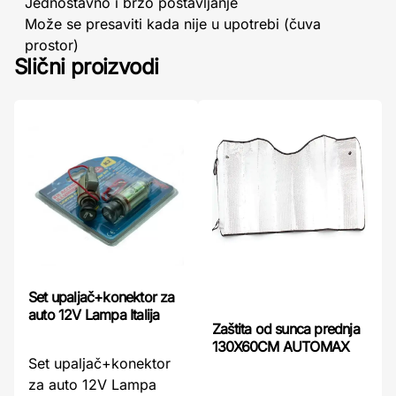
Jednostavno i brzo postavljanje
Može se presaviti kada nije u upotrebi (čuva
prostor)
Slični proizvodi
Set upaljač+konektor za
auto 12V Lampa Italija
Zaštita od sunca prednja
130X60CM AUTOMAX
Set upaljač+konektor
za auto 12V Lampa