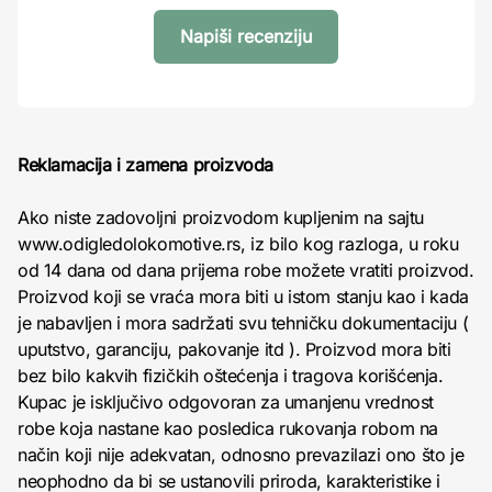
Napiši recenziju
Reklamacija i zamena proizvoda
Ako niste zadovoljni proizvodom kupljenim na sajtu
www.odigledolokomotive.rs, iz bilo kog razloga, u roku
od 14 dana od dana prijema robe možete vratiti proizvod.
Proizvod koji se vraća mora biti u istom stanju kao i kada
je nabavljen i mora sadržati svu tehničku dokumentaciju (
uputstvo, garanciju, pakovanje itd ). Proizvod mora biti
bez bilo kakvih fizičkih oštećenja i tragova korišćenja.
Kupac je isključivo odgovoran za umanjenu vrednost
robe koja nastane kao posledica rukovanja robom na
način koji nije adekvatan, odnosno prevazilazi ono što je
neophodno da bi se ustanovili priroda, karakteristike i