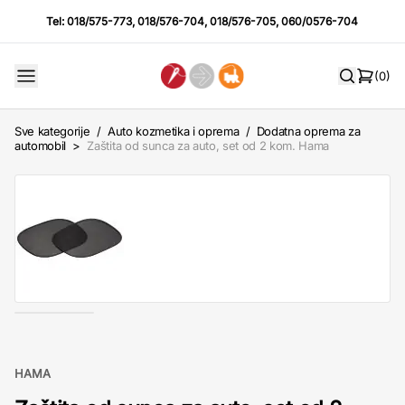
Tel:
018/575-773
,
018/576-704
,
018/576-705
,
060/0576-704
(0)
Sve kategorije
/
Auto kozmetika i oprema
/
Dodatna oprema za
automobil
>
Zaštita od sunca za auto, set od 2 kom. Hama
HAMA