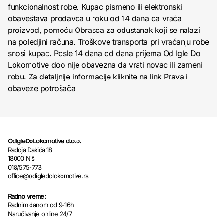
funkcionalnost robe. Kupac pismeno ili elektronski
obaveštava prodavca u roku od 14 dana da vraća
proizvod, pomoću Obrasca za odustanak koji se nalazi
na poledjini računa. Troškove transporta pri vraćanju robe
snosi kupac. Posle 14 dana od dana prijema Od Igle Do
Lokomotive doo nije obavezna da vrati novac ili zameni
robu. Za detaljnije informacije kliknite na link
Prava i
obaveze potrošača
OdIgleDoLokomotive d.o.o.
Radoja Dakića 18
18000 Niš
018/575-773
office@odigledolokomotive.rs
Radno vreme:
Radnim danom od 9-16h
Naručivanje online 24/7