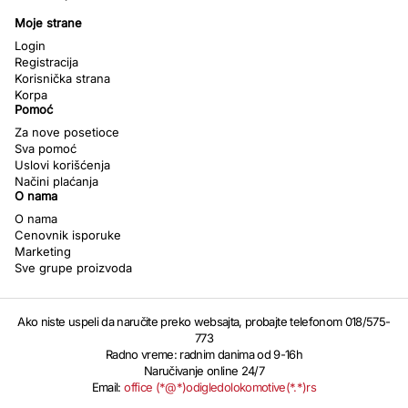
Moje strane
Login
Registracija
Korisnička strana
Korpa
Pomoć
Za nove posetioce
Sva pomoć
Uslovi korišćenja
Načini plaćanja
O nama
O nama
Cenovnik isporuke
Marketing
Sve grupe proizvoda
Ako niste uspeli da naručite preko websajta, probajte telefonom 018/575-
773
Radno vreme: radnim danima od 9-16h
Naručivanje online 24/7
Email:
office (*@*)odigledolokomotive(*.*)rs