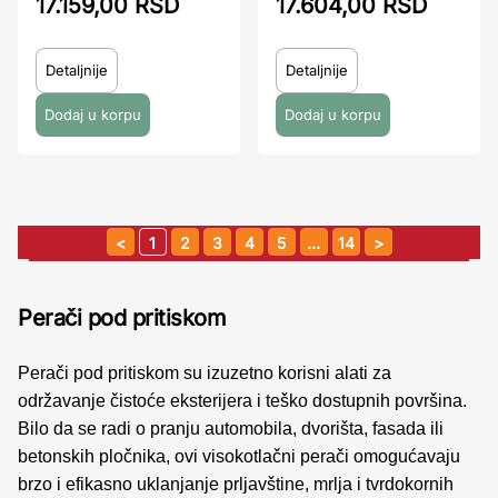
17.159,00 RSD
17.604,00 RSD
Detaljnije
Detaljnije
1
2
3
4
5
…
14
Perači pod pritiskom
Perači pod pritiskom su izuzetno korisni alati za
održavanje čistoće eksterijera i teško dostupnih površina.
Bilo da se radi o pranju automobila, dvorišta, fasada ili
betonskih pločnika, ovi visokotlačni perači omogućavaju
brzo i efikasno uklanjanje prljavštine, mrlja i tvrdokornih