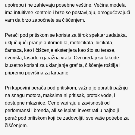
upotrebu i ne zahtevaju posebne veštine. Većina modela
ima intuitivne kontrole i brzo se postavljaju, omogućavajući
vam da brzo započnete sa čišćenjem.
Perači pod pritiskom se koriste za širok spektar zadataka,
uključujući pranje automobila, motocikala, bicikala,
čamaca, kao i čišćenje eksterijera kao što su terase,
dvorišta, fasade i garažna vrata. Ovi uređaji su takođe
izuzetno korisni za uklanjanje grafita, čišćenje roštilja i
pripremu površina za farbanje.
Pri kupovini perača pod pritiskom, važno je obratiti pažnju
na snagu motora, maksimalni pritisak, protok vode, i
dostupne mlaznice. Cene variraju u zavisnosti od
performansi i brenda, ali se isplati investirati u najbolji
perač pod pritiskom koji će zadovoljiti sve vaše potrebe za
čišćenjem.