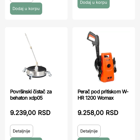
Površinski čistač za
Perač pod pritiskom W-
behaton xdp05
HR 1200 Womax
9.239,00 RSD
9.258,00 RSD
Detaljnije
Detaljnije