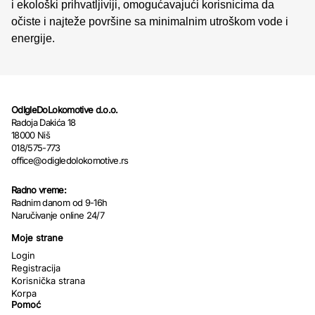
i ekološki prihvatljiviji, omogućavajući korisnicima da
očiste i najteže površine sa minimalnim utroškom vode i
energije.
OdIgleDoLokomotive d.o.o.
Radoja Dakića 18
18000 Niš
018/575-773
office@odigledolokomotive.rs
Radno vreme:
Radnim danom od 9-16h
Naručivanje online 24/7
Moje strane
Login
Registracija
Korisnička strana
Korpa
Pomoć