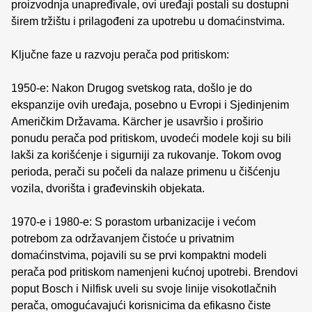
proizvodnja unapređivale, ovi uređaji postali su dostupni
širem tržištu i prilagođeni za upotrebu u domaćinstvima.
Ključne faze u razvoju perača pod pritiskom:
1950-e: Nakon Drugog svetskog rata, došlo je do
ekspanzije ovih uređaja, posebno u Evropi i Sjedinjenim
Američkim Državama. Kärcher je usavršio i proširio
ponudu perača pod pritiskom, uvodeći modele koji su bili
lakši za korišćenje i sigurniji za rukovanje. Tokom ovog
perioda, perači su počeli da nalaze primenu u čišćenju
vozila, dvorišta i građevinskih objekata.
1970-e i 1980-e: S porastom urbanizacije i većom
potrebom za održavanjem čistoće u privatnim
domaćinstvima, pojavili su se prvi kompaktni modeli
perača pod pritiskom namenjeni kućnoj upotrebi. Brendovi
poput Bosch i Nilfisk uveli su svoje linije visokotlačnih
perača, omogućavajući korisnicima da efikasno čiste