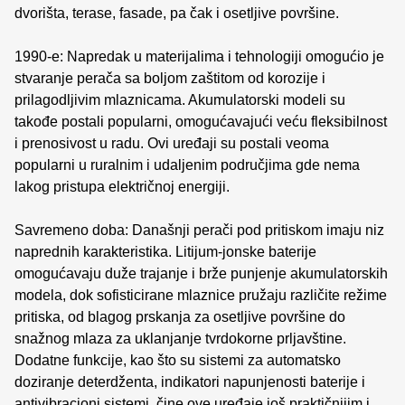
dvorišta, terase, fasade, pa čak i osetljive površine.
1990-e: Napredak u materijalima i tehnologiji omogućio je
stvaranje perača sa boljom zaštitom od korozije i
prilagodljivim mlaznicama. Akumulatorski modeli su
takođe postali popularni, omogućavajući veću fleksibilnost
i prenosivost u radu. Ovi uređaji su postali veoma
popularni u ruralnim i udaljenim područjima gde nema
lakog pristupa električnoj energiji.
Savremeno doba: Današnji perači pod pritiskom imaju niz
naprednih karakteristika. Litijum-jonske baterije
omogućavaju duže trajanje i brže punjenje akumulatorskih
modela, dok sofisticirane mlaznice pružaju različite režime
pritiska, od blagog prskanja za osetljive površine do
snažnog mlaza za uklanjanje tvrdokorne prljavštine.
Dodatne funkcije, kao što su sistemi za automatsko
doziranje deterdženta, indikatori napunjenosti baterije i
antivibracioni sistemi, čine ove uređaje još praktičnijim i