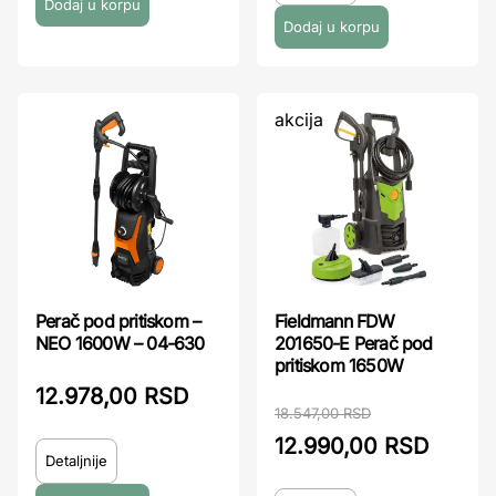
akcija
Perač pod pritiskom –
Fieldmann FDW
NEO 1600W – 04-630
201650-E Perač pod
pritiskom 1650W
12.978,00 RSD
18.547,00 RSD
12.990,00 RSD
Detaljnije