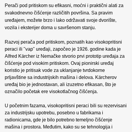
Perači pod pritiskom su efikasni, moćni i praktični alati za
svakodnevno čišćenje različitih površina. Sa pravim
uređajem, možete brzo i lako održavati svoje dvorište,
vozila i eksterijer doma u savršenom stanju.
Razvoj perača pod pritiskom, poznatih kao visokopritisni
peraci ili "vap" uređaji, započeo je 1926. godine kada je
Alfred Kärcher iz Nemačke stvorio prvi prototip uređaja za
čišćenje pod visokim pritiskom. Ovaj pionirski uređaj
koristio je pritisak vode za uklanjanje tvrdokorne
prljavštine sa industrijskih mašina i delova. Kärcherov
uređaj bio je jednostavan, ali izuzetno efikasan, što je
označilo početak ere visokotlačnog čišćenja.
U početnim fazama, visokopritisni peraci bili su rezervisani
za industrijsku upotrebu, posebno u fabrikama i
radionicama, gde je bilo potrebno temeljno čišćenje
mašina i prostora. Međutim, kako su se tehnologija i