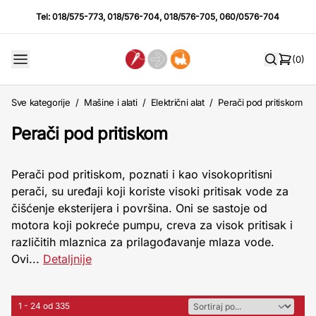
Tel:
018/575-773
,
018/576-704
,
018/576-705
,
060/0576-704
(0)
Sve kategorije
/
Mašine i alati
/
Električni alat
/
Perači pod pritiskom
Perači pod pritiskom
Perači pod pritiskom, poznati i kao visokopritisni
perači, su uređaji koji koriste visoki pritisak vode za
čišćenje eksterijera i površina. Oni se sastoje od
motora koji pokreće pumpu, creva za visok pritisak i
različitih mlaznica za prilagođavanje mlaza vode.
Ovi...
Detaljnije
1 - 24 od 335