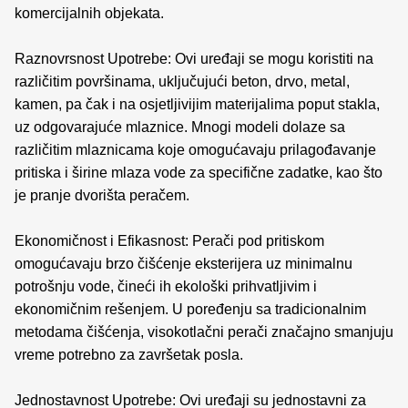
komercijalnih objekata.
Raznovrsnost Upotrebe: Ovi uređaji se mogu koristiti na
različitim površinama, uključujući beton, drvo, metal,
kamen, pa čak i na osjetljivijim materijalima poput stakla,
uz odgovarajuće mlaznice. Mnogi modeli dolaze sa
različitim mlaznicama koje omogućavaju prilagođavanje
pritiska i širine mlaza vode za specifične zadatke, kao što
je pranje dvorišta peračem.
Ekonomičnost i Efikasnost: Perači pod pritiskom
omogućavaju brzo čišćenje eksterijera uz minimalnu
potrošnju vode, čineći ih ekološki prihvatljivim i
ekonomičnim rešenjem. U poređenju sa tradicionalnim
metodama čišćenja, visokotlačni perači značajno smanjuju
vreme potrebno za završetak posla.
Jednostavnost Upotrebe: Ovi uređaji su jednostavni za