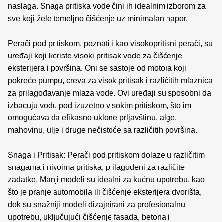
naslaga. Snaga pritiska vode čini ih idealnim izborom za
sve koji žele temeljno čišćenje uz minimalan napor.
Perači pod pritiskom, poznati i kao visokopritisni perači, su
uređaji koji koriste visoki pritisak vode za čišćenje
eksterijera i površina. Oni se sastoje od motora koji
pokreće pumpu, creva za visok pritisak i različitih mlaznica
za prilagođavanje mlaza vode. Ovi uređaji su sposobni da
izbacuju vodu pod izuzetno visokim pritiskom, što im
omogućava da efikasno uklone prljavštinu, alge,
mahovinu, ulje i druge nečistoće sa različitih površina.
Snaga i Pritisak: Perači pod pritiskom dolaze u različitim
snagama i nivoima pritiska, prilagođeni za različite
zadatke. Manji modeli su idealni za kućnu upotrebu, kao
što je pranje automobila ili čišćenje eksterijera dvorišta,
dok su snažniji modeli dizajnirani za profesionalnu
upotrebu, uključujući čišćenje fasada, betona i