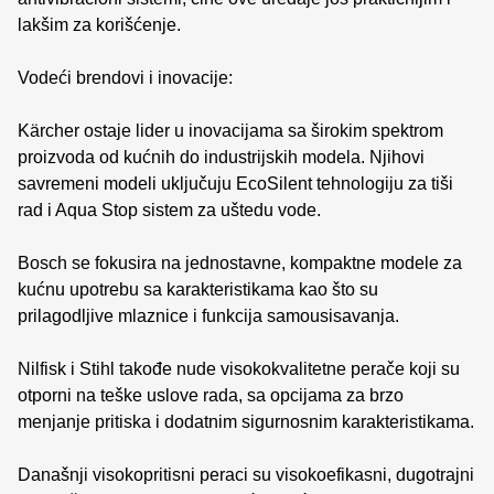
lakšim za korišćenje.
Vodeći brendovi i inovacije:
Kärcher ostaje lider u inovacijama sa širokim spektrom
proizvoda od kućnih do industrijskih modela. Njihovi
savremeni modeli uključuju EcoSilent tehnologiju za tiši
rad i Aqua Stop sistem za uštedu vode.
Bosch se fokusira na jednostavne, kompaktne modele za
kućnu upotrebu sa karakteristikama kao što su
prilagodljive mlaznice i funkcija samousisavanja.
Nilfisk i Stihl takođe nude visokokvalitetne perače koji su
otporni na teške uslove rada, sa opcijama za brzo
menjanje pritiska i dodatnim sigurnosnim karakteristikama.
Današnji visokopritisni peraci su visokoefikasni, dugotrajni