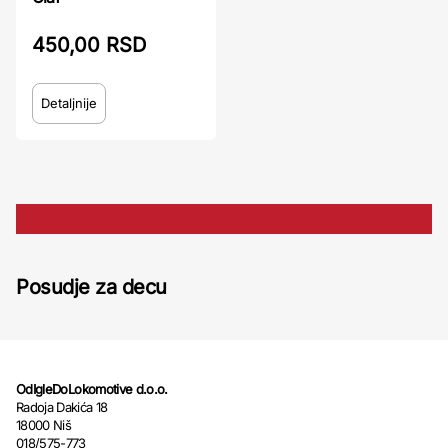
450,00 RSD
Detaljnije
Posudje za decu
OdIgleDoLokomotive d.o.o.
Radoja Dakića 18
18000 Niš
018/575-773