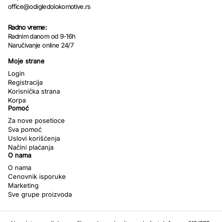
office@odigledolokomotive.rs
Radno vreme:
Radnim danom od 9-16h
Naručivanje online 24/7
Moje strane
Login
Registracija
Korisnička strana
Korpa
Pomoć
Za nove posetioce
Sva pomoć
Uslovi korišćenja
Načini plaćanja
O nama
O nama
Cenovnik isporuke
Marketing
Sve grupe proizvoda