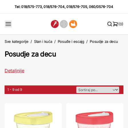
Tel:
018/575-773
,
018/576-704
,
018/576-705
,
060/0576-704
(0)
Sve kategorije
/
Stan i kuća
/
Posuđe i escajg
/
Posudje za decu
Posudje za decu
Detaljnije
1 - 9 od 9