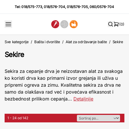
Tel:
018/575-773
,
018/576-704
,
018/576-705
,
060/0576-704
(0)
Sve kategorije
/
Bašta i dvorište
/
Alat za održavanje bašte
/
Sekire
Sekire
Sekira za cepanje drva je neizostavan alat za svakoga
ko koristi drva kao primarni izvor grejanja ili uživa u
pripremi ogreva za zimu. Kvalitetna sekira za drva ne
samo da olakšava rad već i povećava efikasnost i
bezbednost prilikom cepanja...
Detaljnije
1 - 24 od 142