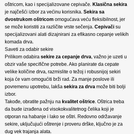
oštricom, kao i specijalizovane cepivače.
Klasična sekira
je najčešći izbor za većinu korisnika.
Sekira sa
dvostrukom oštricom
omogućava veću fleksibilnost, jer
se može koristiti za različite vrste sečenja.
Cepivači
su
specijalizovani alati dizajnirani za efikasno cepanje velikih
komada drva.
Saveti za odabir sekire
Prilikom odabira
sekire za cepanje drva
, važno je uzeti u
obzir vaše specifične potrebe. Ako planirate da cepate
velike količine drva, razmislite o težoj i robusnijoj sekiri
koja će vam omogućiti brži rad. Za manje poslove ili
povremenu upotrebu, lakša
sekira za drva
može biti bolji
izbor.
Takođe, obratite pažnju na
kvalitet oštrice
. Oštrica treba
da bude izrađena od visokokvalitetnog čelika koji je
otporan na habanje i lako se oštri. Redovno održavanje
sekire, uključujući oštrenje i proveru drške, ključno je za
dug vek trajanja alata.