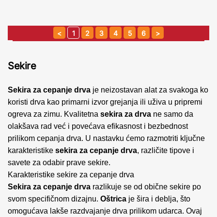
1
2
3
4
5
6
Sekire
Sekira za cepanje drva
je neizostavan alat za svakoga ko
koristi drva kao primarni izvor grejanja ili uživa u pripremi
ogreva za zimu. Kvalitetna
sekira za drva
ne samo da
olakšava rad već i povećava efikasnost i bezbednost
prilikom cepanja drva. U nastavku ćemo razmotriti ključne
karakteristike
sekira za cepanje drva
, različite tipove i
savete za odabir prave sekire.
Karakteristike sekire za cepanje drva
Sekira za cepanje drva
razlikuje se od obične sekire po
svom specifičnom dizajnu.
Oštrica
je šira i deblja, što
omogućava lakše razdvajanje drva prilikom udarca. Ovaj