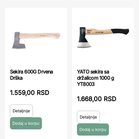
Sekira 600G Drvena
YATO sekira sa
Drška
držalicom 1000 g
YT8003
1.559,00 RSD
1.668,00 RSD
Detaljnije
Detaljnije