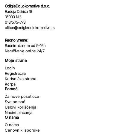
OdIgleDoLokomotive d.o.o.
Radoja Dakića 18
18000 Niš
018/575-773
office@odigledolokomotive.rs
Radno vreme:
Radnim danom od 9-16h
Naručivanje online 24/7
Moje strane
Login
Registracija
Korisnička strana
Korpa
Pomoć
Za nove posetioce
Sva pomoć
Uslovi korišćenja
Načini plaćanja
O nama
O nama
Cenovnik isporuke