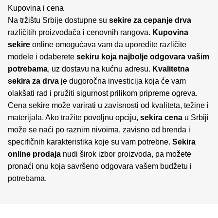
Kupovina i cena
Na tržištu Srbije dostupne su
sekire za cepanje drva
različitih proizvođača i cenovnih rangova.
Kupovina
sekire
online omogućava vam da uporedite različite
modele i odaberete
sekiru koja najbolje odgovara vašim
potrebama
, uz dostavu na kućnu adresu.
Kvalitetna
sekira za drva
je dugoročna investicija koja će vam
olakšati rad i pružiti sigurnost prilikom pripreme ogreva.
Cena sekire može varirati u zavisnosti od kvaliteta, težine i
materijala. Ako tražite povoljnu opciju,
sekira cena
u Srbiji
može se naći po raznim nivoima, zavisno od brenda i
specifičnih karakteristika koje su vam potrebne.
Sekira
online prodaja
nudi širok izbor proizvoda, pa možete
pronaći onu koja savršeno odgovara vašem budžetu i
potrebama.