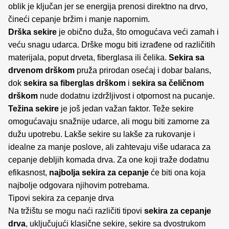
oblik je ključan jer se energija prenosi direktno na drvo,
čineći cepanje bržim i manje napornim.
Drška sekire
je obično duža, što omogućava veći zamah i
veću snagu udarca. Drške mogu biti izrađene od različitih
materijala, poput drveta, fiberglasa ili čelika.
Sekira sa
drvenom drškom
pruža prirodan osećaj i dobar balans,
dok
sekira sa fiberglas drškom
i
sekira sa čeličnom
drškom
nude dodatnu izdržljivost i otpornost na pucanje.
Težina sekire
je još jedan važan faktor. Teže sekire
omogućavaju snažnije udarce, ali mogu biti zamorne za
dužu upotrebu. Lakše sekire su lakše za rukovanje i
idealne za manje poslove, ali zahtevaju više udaraca za
cepanje debljih komada drva. Za one koji traže dodatnu
efikasnost,
najbolja sekira za cepanje
će biti ona koja
najbolje odgovara njihovim potrebama.
Tipovi sekira za cepanje drva
Na tržištu se mogu naći različiti tipovi
sekira za cepanje
drva
, uključujući klasične sekire, sekire sa dvostrukom