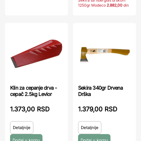
Sekira sa fiberglas drškom
1250gr Modeco
2.882,00
din
Klin za cepanje drva -
Sekira 340gr Drvena
cepač 2.5kg Levior
Drška
1.373,00 RSD
1.379,00 RSD
Detaljnije
Detaljnije