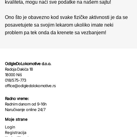
kvaliteta, mogu naći sve podatke na našem sajtu!
Ono što je obavezno kod svake fizičke aktivnosti je da se
posavetujete sa svojim lekarom ukoliko imate neki
problem pa tek onda da krenete sa vezbanjem!
OdIgleDoLokomotive d.o.o.
Radoja Dakića 18
18000 Niš
018/575-773
office@odigledolokomotive.rs
Radno vreme:
Radnim danom od 9-16h
Naručivanje online 24/7
Moje strane
Login
Registracija