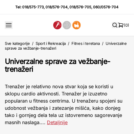
Tel:
018/575-773
,
018/576-704
,
018/576-705
,
060/0576-704
(0)
Sve kategorije
/
Sport i Rekreacija
/
Fitnes i teretana
/
Univerzalne
sprave za vežbanje-trenažeri
Univerzalne sprave za vežbanje-
trenažeri
Trenažer je relativno nova stvar koja se koristi u
sklopu cardio aktivnosti. Trenažer je izuzetno
popularan u fitness centrima. U trenažeru spojeni su
udobnost vežbanja i zatezanje mišića, kako donjeg
tako i gornjeg dela tela uz istovremeno sagorevanje
masnih naslaga....
Detaljnije