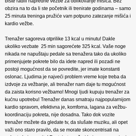
biste radili napredne vezbe za oblikovanje misica. Bez
obzira na to da li ste početnik ili trenirate godinama – samo
25 minuta treninga pružiće vam potpuno zatezanje mišića i
kardio vežbe.
Trenažer sagoreva otprilike 13 kcal u minutu! Dakle
ukoliko vezbate 25 min sagorećete 325 kcal. Vaše noge
nikada ne napuštaju pedale sa trenažera tako da ukoliko
primenjujete pokrete bilo da idete napred ili pozadi ne
postoji mogućnost da se povredite, jer imate konstanti
oslonac. Ljudima je najveći problem vreme koje treba da
izdvoje za vežbanje, ali trenažer nam daje tu mogućnost
da zaista korisno vežbamo! Mnogi ljudi kupuju trenažer za
kućnu upotrebu! Trenažer danas smatraju najpopularnijom
kardio spravom, efektivna je, komforna, lagana za vežbu-
koordinaciju pokreta, nije dosadna. Tako dok vozite
trenažer možete da gledate tv, da slušate muziku, ali opet
važi ono staro pravilo, da se morate skoncentrisati na