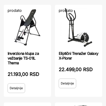
prodato
prodato
Inverziona klupa za
Eliptični Trenažer Galaxy
vežbanje TS-01IL
X-Plorer
Thema
22.499,00 RSD
21.193,00 RSD
Detaljnije
Detaljnije