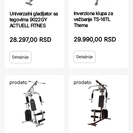
Inverziona klupa za
Univerzalni gladijator sa
vežbanje TS-16TL
tegovima 9022GY
Thema
ACTUELL FITNES
29.990,00 RSD
28.297,00 RSD
Detaljnije
Detaljnije
prodato
prodato