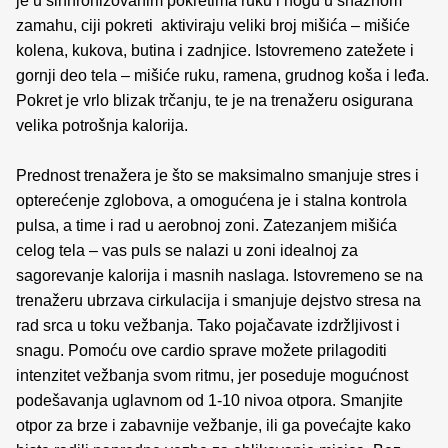
je u sinhronizovanim pokretima ruku i nogu u snaznom
zamahu, ciji pokreti aktiviraju veliki broj mišića – mišiće
kolena, kukova, butina i zadnjice. Istovremeno zatežete i
gornji deo tela – mišiće ruku, ramena, grudnog koša i leđa.
Pokret je vrlo blizak trčanju, te je na trenažeru osigurana
velika potrošnja kalorija.
Prednost trenažera je što se maksimalno smanjuje stres i
opterećenje zglobova, a omogućena je i stalna kontrola
pulsa, a time i rad u aerobnoj zoni. Zatezanjem mišića
celog tela – vas puls se nalazi u zoni idealnoj za
sagorevanje kalorija i masnih naslaga. Istovremeno se na
trenažeru ubrzava cirkulacija i smanjuje dejstvo stresa na
rad srca u toku vežbanja. Tako pojačavate izdržljivost i
snagu. Pomoću ove cardio sprave možete prilagoditi
intenzitet vežbanja svom ritmu, jer poseduje mogućnost
podešavanja uglavnom od 1-10 nivoa otpora. Smanjite
otpor za brze i zabavnije vežbanje, ili ga povećajte kako