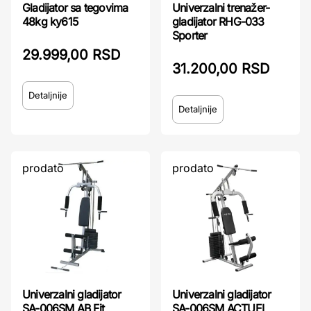
Gladijator sa tegovima
Univerzalni trenažer-
48kg ky615
gladijator RHG-033
Sporter
29.999,00 RSD
31.200,00 RSD
Detaljnije
Detaljnije
prodato
prodato
Univerzalni gladijator
Univerzalni gladijator
SA-006SM AB Fit
SA-006SM ACTUEL