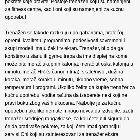
pokrete koje pravite! Postoje trenažeri koju su namenjeni
za fitness centre, kao i oni koji su namenjeni za kućnu
upotrebu!
Trenažeri se takođe razlikuju i po gabaritima, pratećoj
opremi, kvalitetu, programima, podesivosti savremeni i
skupi modeli imaju čak i tv ekran. Trenažer, bilo da ga
koristimo u stanu ili gym-u treba da ima displej na kome
može biti: merač ukupnih kalorija, merač utroška kalorija u
minutu, merač HR (srčanog ritma), skale/nivoi, dužina
koraka, merač koraka u minutu, ukupno vreme, sobna
temperatura i programi. Ukoliko želite da kupite trenažer za
kućnu upotrebu, vodite računa da izaberete neki koji ne
pravi buku zbog vaših ukućana. Najbolje je za kućnu
upotrebu i ukoliko nemate mnogo novca da izdvojite, uzeti
trenažer srednjeg ranga/klase, za koji ćete biti sigurni da
će da prati vaše pokrete, za koji ćete imati garanciju i
servis! Oni koji su zainteresovani za trenažer ekstra