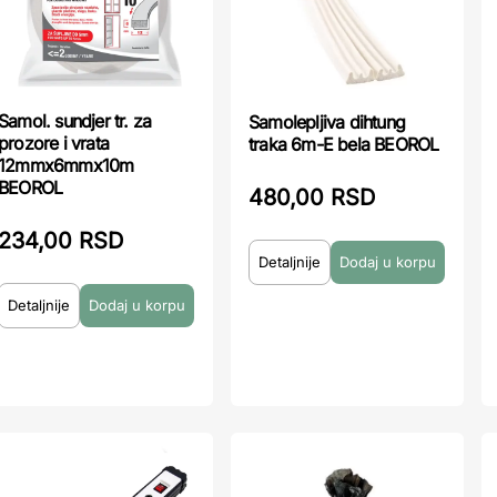
Samol. sundjer tr. za
Samolepljiva dihtung
prozore i vrata
traka 6m-E bela BEOROL
12mmx6mmx10m
BEOROL
480,00 RSD
234,00 RSD
Detaljnije
Detaljnije