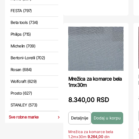
FESTA (797)
Beta tools (734)
Philips (715)
Michelin (709)
Bertoni-Lorelli (702)
Rosan (684)
Mrežica za komarce bela
Wolfcraft (629)
1mx30m
Prosto (627)
8.340,00 RSD
STANLEY (573)
Sve robne marke
Detaljnije
Mrežica za komarce bela
1.2mx30m
9.264,00
din