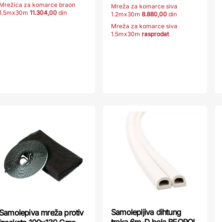
Mrežica za komarce braon
Mreža za komarce siva
1.5mx30m
11.304,00
din
1.2mx30m
8.880,00
din
Mreža za komarce siva
1.5mx30m
rasprodat
Samolepljiva dihtung
Samolepiva mreža protiv
traka 6m-D bela BEOROL