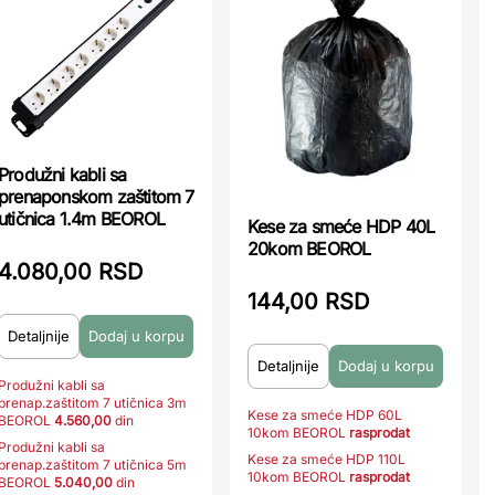
Produžni kabli sa
prenaponskom zaštitom 7
utičnica 1.4m BEOROL
Kese za smeće HDP 40L
20kom BEOROL
4.080,00 RSD
144,00 RSD
Detaljnije
Detaljnije
Produžni kabli sa
prenap.zaštitom 7 utičnica 3m
Kese za smeće HDP 60L
BEOROL
4.560,00
din
10kom BEOROL
rasprodat
Produžni kabli sa
Kese za smeće HDP 110L
prenap.zaštitom 7 utičnica 5m
10kom BEOROL
rasprodat
BEOROL
5.040,00
din