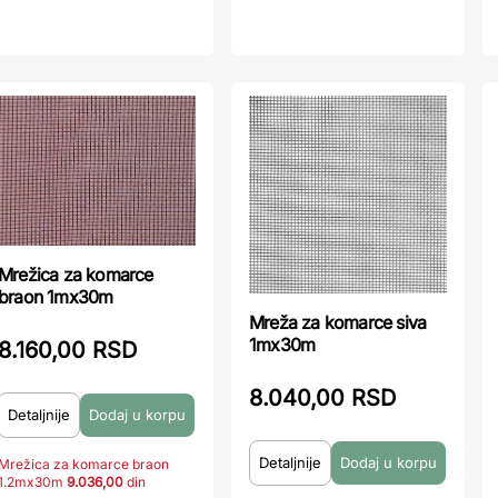
Mrežica za komarce
braon 1mx30m
Mreža za komarce siva
1mx30m
8.160,00 RSD
8.040,00 RSD
Detaljnije
Detaljnije
Mrežica za komarce braon
1.2mx30m
9.036,00
din