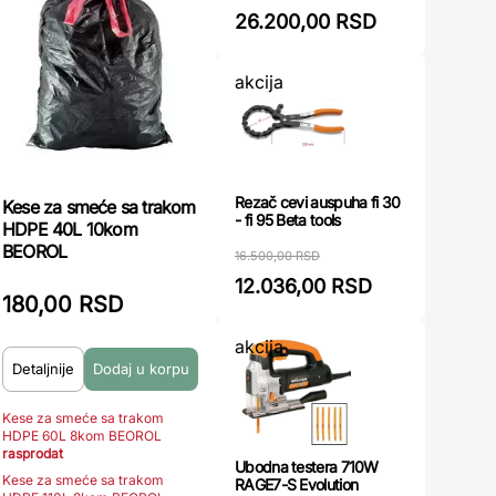
26.200,00 RSD
akcija
Rezač cevi auspuha fi 30
Kese za smeće sa trakom
- fi 95 Beta tools
HDPE 40L 10kom
BEOROL
16.500,00 RSD
12.036,00 RSD
180,00 RSD
akcija
Detaljnije
Kese za smeće sa trakom
HDPE 60L 8kom BEOROL
rasprodat
Ubodna testera 710W
Kese za smeće sa trakom
RAGE7-S Evolution