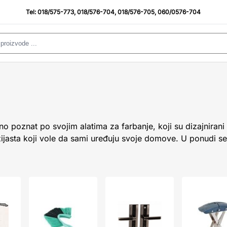
Tel:
018/575-773
,
018/576-704
,
018/576-705
,
060/0576-704
no poznat po svojim alatima za farbanje, koji su dizajniran
uzijasta koji vole da sami uređuju svoje domove. U ponudi se