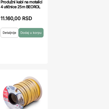
Produžni kabl na motalici
4 utičnice 25m BEOROL
11.160,00 RSD
Detaljnije