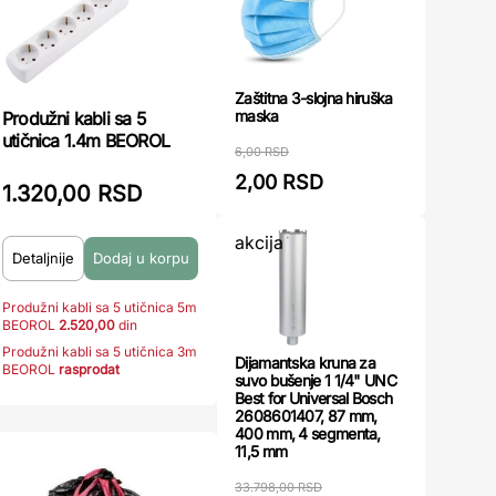
Zaštitna 3-slojna hiruška
maska
Produžni kabli sa 5
utičnica 1.4m BEOROL
6,00 RSD
2,00 RSD
1.320,00 RSD
akcija
Detaljnije
Produžni kabli sa 5 utičnica 5m
BEOROL
2.520,00
din
Produžni kabli sa 5 utičnica 3m
Dijamantska kruna za
BEOROL
rasprodat
suvo bušenje 1 1/4" UNC
Best for Universal Bosch
2608601407, 87 mm,
400 mm, 4 segmenta,
11,5 mm
33.798,00 RSD