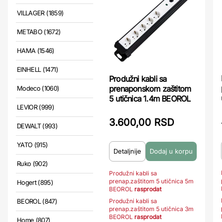
VILLAGER (1859)
METABO (1672)
HAMA (1546)
EINHELL (1471)
Produžni kabli sa
prenaponskom zaštitom
Modeco (1060)
5 utičnica 1.4m BEOROL
LEVIOR (999)
3.600,00 RSD
DEWALT (993)
YATO (915)
Detaljnije
Ruko (902)
Produžni kabli sa
prenap.zaštitom 5 utičnica 5m
Hogert (895)
BEOROL
rasprodat
Produžni kabli sa
BEOROL (847)
prenap.zaštitom 5 utičnica 3m
BEOROL
rasprodat
Home (807)