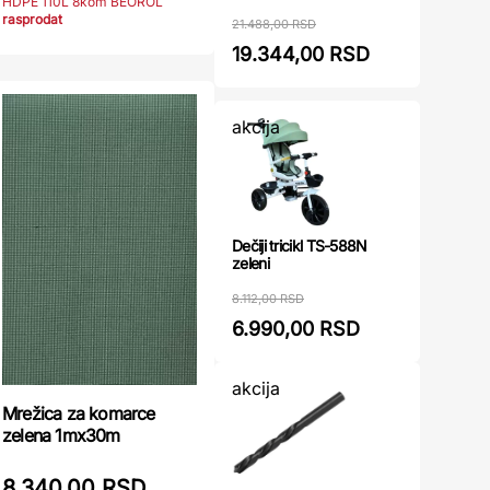
HDPE 110L 8kom BEOROL
rasprodat
21.488,00 RSD
19.344,00 RSD
akcija
Dečiji tricikl TS-588N
zeleni
8.112,00 RSD
6.990,00 RSD
akcija
Mrežica za komarce
zelena 1mx30m
8.340,00 RSD