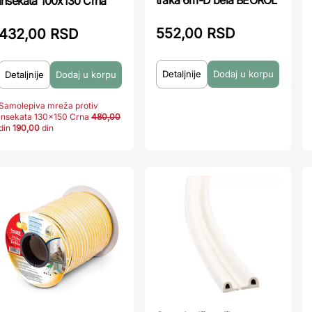
insekata 100x130 Crna
552,00 RSD
432,00 RSD
Detaljnije
Detaljnije
Samolepiva mreža protiv
insekata 130x150 Crna
480,00
din
190,00
din