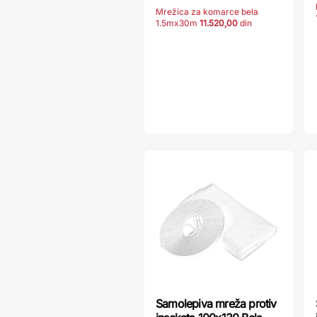
Mrežica za komarce bela
1.5mx30m
11.520,00
din
Samolepiva mreža protiv