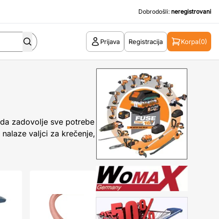
Dobrodošli:
neregistrovani
Prijava
Registracija
Korpa
(0)
i da zadovolje sve potrebe
 nalaze valjci za krečenje,