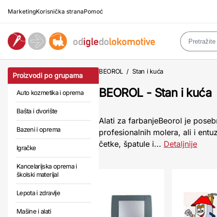
Marketing
Korisnička strana
Pomoć
BEOROL
/
Stan i kuća
Proizvodi po grupama
BEOROL - Stan i kuća
Auto kozmetika i oprema
Bašta i dvorište
Alati za farbanjeBeorol je poseb
Bazeni i oprema
profesionalnih molera, ali i ent
četke, špatule i...
Detaljnije
Igračke
Kancelarijska oprema i
školski materijal
Lepota i zdravlje
Mašine i alati