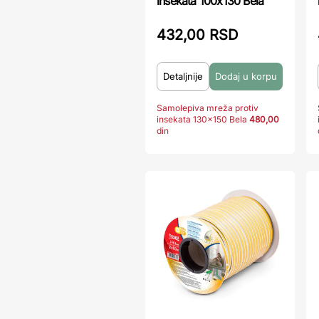
insekata 100x130 Bela
432,00 RSD
Detaljnije
Samolepiva mreža protiv
insekata 130x150 Bela
480,00
din