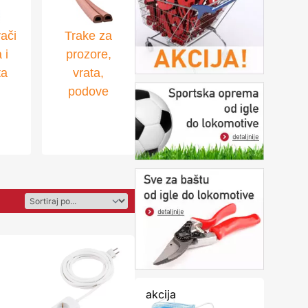
ači
Trake za
 i
prozore,
ta
vrata,
podove
akcija