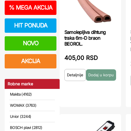
%
MEGA AKCIJA
HIT PONUDA
Samolepljiva dihtung
traka 6m-D braon
NOVO
BEOROL.
405,00 RSD
AKCIJA
Detaljnije
Robne marke
Makita (4162)
WOMAX (3763)
Unior (3244)
BOSCH plavi (2812)