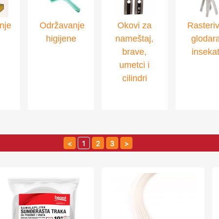
nje
Održavanje
Okovi za
Rasteriv
higijene
nameštaj,
glodara
brave,
inseka
umetci i
cilindri
1
2
3