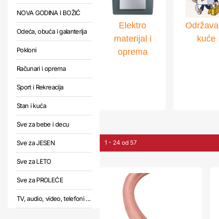
NOVA GODINA I BOŽIĆ
Elektro
Održava
Odeća, obuća i galanterija
materijal i
kuće
Pokloni
oprema
Računari i oprema
Sport i Rekreacija
Stan i kuća
Sve za bebe i decu
Sve za JESEN
1 - 24 od 57
Sve za LETO
Sve za PROLEĆE
TV, audio, video, telefoni ...