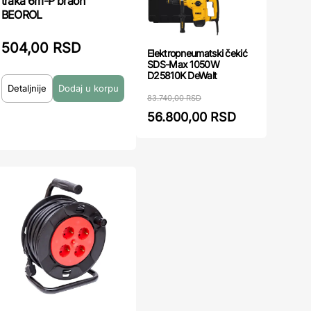
traka 6m-P braon
BEOROL
504,00 RSD
Elektropneumatski čekić
SDS-Max 1050W
D25810K DeWalt
Detaljnije
83.740,00 RSD
56.800,00 RSD