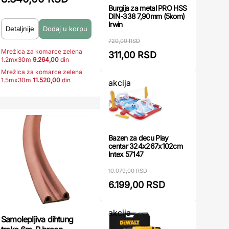
Burgija za metal PRO HSS
DIN-338 7,90mm (5kom)
Irwin
Detaljnije
720,00 RSD
Mrežica za komarce zelena
311,00 RSD
1.2mx30m
9.264,00
din
Mrežica za komarce zelena
1.5mx30m
11.520,00
din
akcija
Bazen za decu Play
centar 324x267x102cm
Intex 57147
10.079,00 RSD
6.199,00 RSD
akcija
Samolepljiva dihtung