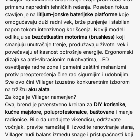
primenu naprednih tehničkih rešenja. Poseban fokus
stavljen je na
litijum-jonske baterijske platforme
koje
omogućavaju duži radni vek, brže punjenje i stabilan
napon tokom intenzivnog korišćenja. Noviji modeli
odlikuju se
bezčetkastim motorima (brushless)
koji
smanjuju unutrašnje trenje, produžavaju životni vek i
povećavaju efikasnost potrošnje energije. Ergonomski
dizajn sa anti-vibracionim rukohvatima, LED
osvetljenje radne zone i pametni zaštitni mehanizmi
protiv preopterećenja čine rad sigurnijim i udobnijim.
Sve ovo čini Villager izuzetno konkurentnim izborom
na tržištu
aku alata
.
Za koga je Villager namenjen?
Ovaj brend je prvenstveno kreiran za
DIY korisnike
,
kućne majstore
,
poluprofesionalce
,
baštovane
i manje
radionice. Bilo da uređujete vikendicu, održavate
voćnjak, pravite nameštaj ili izvodite renoviranje stana,
Villager nudi balans između snage i pristupačnosti koji