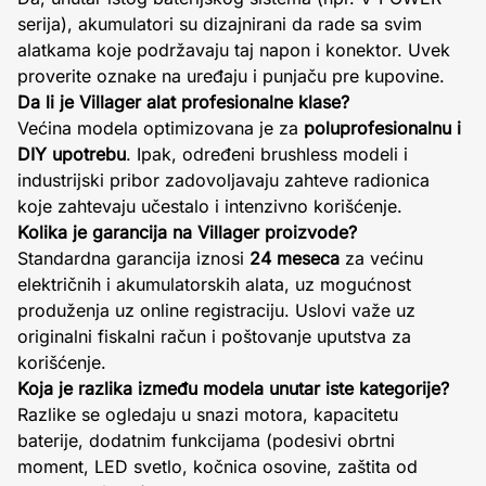
serija), akumulatori su dizajnirani da rade sa svim
alatkama koje podržavaju taj napon i konektor. Uvek
proverite oznake na uređaju i punjaču pre kupovine.
Da li je Villager alat profesionalne klase?
Većina modela optimizovana je za
poluprofesionalnu i
DIY upotrebu
. Ipak, određeni brushless modeli i
industrijski pribor zadovoljavaju zahteve radionica
koje zahtevaju učestalo i intenzivno korišćenje.
Kolika je garancija na Villager proizvode?
Standardna garancija iznosi
24 meseca
za većinu
električnih i akumulatorskih alata, uz mogućnost
produženja uz online registraciju. Uslovi važe uz
originalni fiskalni račun i poštovanje uputstva za
korišćenje.
Koja je razlika između modela unutar iste kategorije?
Razlike se ogledaju u snazi motora, kapacitetu
baterije, dodatnim funkcijama (podesivi obrtni
moment, LED svetlo, kočnica osovine, zaštita od