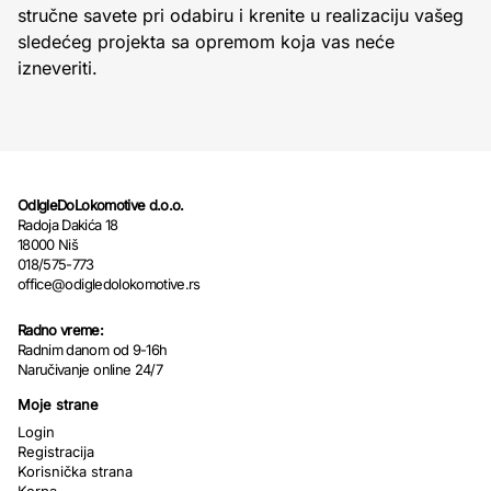
stručne savete pri odabiru i krenite u realizaciju vašeg
sledećeg projekta sa opremom koja vas neće
izneveriti.
OdIgleDoLokomotive d.o.o.
Radoja Dakića 18
18000 Niš
018/575-773
office@odigledolokomotive.rs
Radno vreme:
Radnim danom od 9-16h
Naručivanje online 24/7
Moje strane
Login
Registracija
Korisnička strana