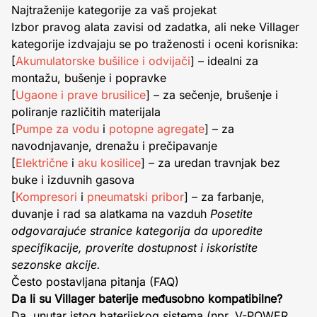
Najtraženije kategorije za vaš projekat
Izbor pravog alata zavisi od zadatka, ali neke Villager
kategorije izdvajaju se po traženosti i oceni korisnika:
[
Akumulatorske bušilice
i odvijači
] – idealni za
montažu, bušenje i popravke
[
Ugaone i prave brusilice
] – za sečenje, brušenje i
poliranje različitih materijala
[
Pumpe za vodu
i
potopne agregate
] – za
navodnjavanje, drenažu i prečipavanje
[
Električne
i
aku kosilice
] – za uredan travnjak bez
buke i izduvnih gasova
[
Kompresori
i
pneumatski pribor
] – za farbanje,
duvanje i rad sa alatkama na vazduh
Posetite
odgovarajuće stranice kategorija da uporedite
specifikacije, proverite dostupnost i iskoristite
sezonske akcije.
Često postavljana pitanja (FAQ)
Da li su Villager baterije međusobno kompatibilne?
Da, unutar istog baterijskog sistema (npr. V-POWER