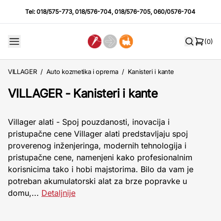
Tel:
018/575-773
,
018/576-704
,
018/576-705
,
060/0576-704
(0)
VILLAGER
/
Auto kozmetika i oprema
/
Kanisteri i kante
VILLAGER - Kanisteri i kante
Villager alati - Spoj pouzdanosti, inovacija i
pristupačne cene Villager alati predstavljaju spoj
proverenog inženjeringa, modernih tehnologija i
pristupačne cene, namenjeni kako profesionalnim
korisnicima tako i hobi majstorima. Bilo da vam je
potreban akumulatorski alat za brze popravke u
domu,...
Detaljnije