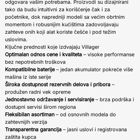
odgovara vašim potrebama. Proizvodi su dizajnirani
tako da budu intuitivni za korišćenje čak i za
početnike, dok napredniji modeli sa većim obrtnim
momentom i robusnijim kućištima zadovoljavaju
zahteve onih koji alat koriste češće i pod težim
uslovima.
Ključne prednosti koje izdvajaju Villager
Optimalan odnos cene i kvaliteta
– visoke performanse
bez nepotrebnih troškova
Kompatibilne baterije
– jedan akumulator pokreće više
mašina iz iste serije
Široka dostupnost rezervnih delova i pribora
–
produžen radni vek opreme
Jednostavno održavanje i servisiranje
– brza podrška i
dostupni servisi širom regiona
Fleksibilan asortiman
– od osnovnih modela do
zahtevnijih verzija
Transparentna garancija
– jasni uslovi i registrovana
zaštita kupca