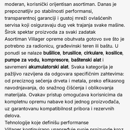
moderan, korisnički orijentisan asortiman. Danas je
prepoznatljiv po stabilnosti performansi,
transparentnoj garanciji i gustoj mreži ovlašćenih
servisa koji osiguravaju dug vek trajanja svake mašine.
Širok spektar proizvoda za svaki zadatak
Asortiman Villager opreme obuhvata gotovo sve što je
potrebno za radionicu, građevinski teren ili baštu. U
ponudi se nalaze
bušilice
,
brusilice
,
cirkulare
,
kosilice
,
pumpe za vodu
,
kompresore
,
baštenski alat
i
savremeni
akumulatorski alat
. Svaka kategorija je
pažljivo razvijena da odgovara specifičnim zahtevima:
od preciznog sečenja drveta i metala, preko efikasnog
navodnjavanja, do snažnog čišćenja i oblikovanja
materijala. Ovakav pristup omogućava korisnicima da
kompletnu opremu nabave kod jednog proizvođača,
uz garantovanu kompatibilnost pribora i rezervnih
delova.
Tehnologije koje definišu performanse
Villager kontinuirano unapređuje svoje proizvode kroz