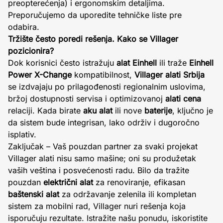
preopterećenja) i ergonomskim detaljima.
Preporučujemo da uporedite tehničke liste pre
odabira.
Tržište često poredi rešenja. Kako se Villager
pozicionira?
Dok korisnici često istražuju
alat Einhell
ili traže
Einhell
Power X-Change
kompatibilnost,
Villager alati Srbija
se izdvajaju po prilagođenosti regionalnim uslovima,
bržoj dostupnosti servisa i optimizovanoj
alati cena
relaciji. Kada birate
aku alat
ili nove
baterije
, ključno je
da sistem bude integrisan, lako održiv i dugoročno
isplativ.
Zaključak – Vaš pouzdan partner za svaki projekat
Villager alati nisu samo mašine; oni su produžetak
vaših veština i posvećenosti radu. Bilo da tražite
pouzdan
električni alat
za renoviranje, efikasan
baštenski alat
za održavanje zelenila ili kompletan
sistem za mobilni rad, Villager nuri rešenja koja
isporučuju rezultate. Istražite našu ponudu, iskoristite