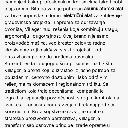
namenjeni kako profesionalnim korisnicima tako i hobi
majstorima. Bilo da vam je potreban
akumulatorski alat
za brze popravke u domu,
električni alat
za zahtevnije
građevinske projekte ili oprema za održavanje
dvorišta, Villager nudi rešenja koja kombinuju snagu,
ergonomiju i dugotrajnost. Ovaj brend nije samo
proizvođač mašina, već kreator celovite radne
ekosisteme koji olakšava svaki projekat – od
postavljanja police do uređenja travnjaka.
Koreni brenda i dugogodišnja prisutnost na tržištu
Villager je brend koji je izrastao iz jasne potrebe za
pouzdanim, cenovno dostupnim i lako održivim
rešenjima na domaćem i regionalnom tržištu. Sa
tradicijom koja traje decenijama, kompanija je
izgradila reputaciju posvećenosti strogim kontrolama
kvaliteta, kontinuiranom razvoju i direktnoj podršci
korisnicima. Kroz sopstvene razvojne centre i
strateška proizvodna partnerstva, Villager je
transformisao osnovne principe izrade opreme u