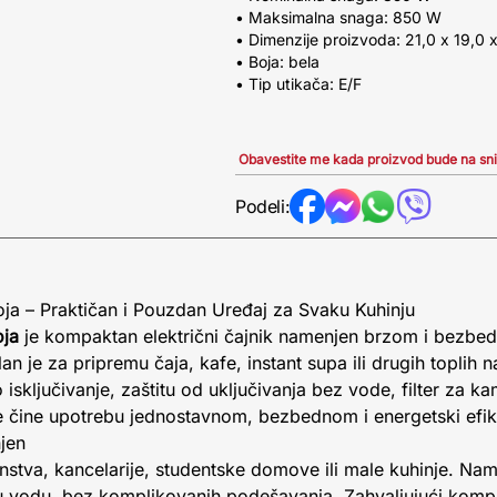
• Maksimalna snaga: 850 W
• Dimenzije proizvoda: 21,0 x 19,0 
• Boja: bela
• Tip utikača: E/F
Obavestite me kada proizvod bude na sn
Podeli:
a – Praktičan i Pouzdan Uređaj za Svaku Kuhinju
oja
je kompaktan električni čajnik namenjen brzom i bezbe
an je za pripremu čaja, kafe, instant supa ili drugih toplih 
 isključivanje, zaštitu od uključivanja bez vode, filter za 
ke čine upotrebu jednostavnom, bezbednom i energetski efi
jen
nstva, kancelarije, studentske domove ili male kuhinje. Nam
ju vodu, bez komplikovanih podešavanja. Zahvaljujući kom