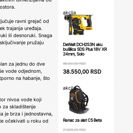
ostora.
akcija
jučuje ravni grejač od
k trajanja uređaja.
uki ili desnoruki. Snaga
sključivanje pružaju
DeWalt DCH253N aku
bušilica SDS Plus 18V XR
24mm, Solo
ealan za jednu do dve
46.801,00 RSD
iše vode odjednom,
38.550,00 RSD
otporno na habanje, što
akcija
tor nivoa vode koji
 za skladištenje
 je brza i jednostavna,
Ranac za alat C5 Beta
e očekivati u roku od
21.600,00 RSD