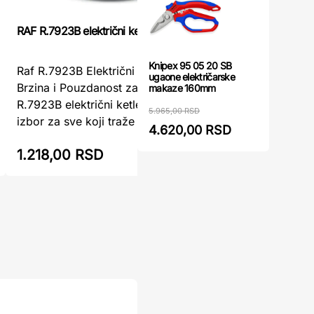
RAF R.7923B električni ketler plavi 2L
RAF R.7923
Knipex 95 05 20 SB
Raf R.7923B Električni Ketler Plavi 2L –
RAF R.792
ugaone električarske
Brzina i Pouzdanost za Vašu KuhinjuRaf
– Brzina i
makaze 160mm
R.7923B električni ketler plavi je savršen
elektrčni 
5.965,00 RSD
izbor za sve koji traže brz ...
za sve koj
4.620,00 RSD
1.218,00 RSD
1.218,0