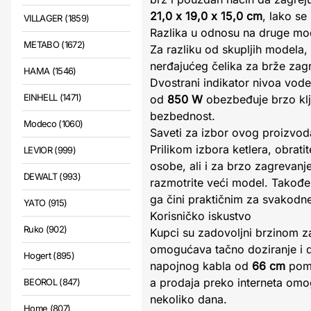
21,0 x 19,0 x 15,0 cm
, lako s
VILLAGER (1859)
Razlika u odnosu na druge mod
METABO (1672)
Za razliku od skupljih modela,
nerđajućeg čelika za brže zagr
HAMA (1546)
Dvostrani indikator nivoa vode
EINHELL (1471)
od
850 W
obezbeđuje brzo klju
bezbednost.
Modeco (1060)
Saveti za izbor ovog proizvod
Prilikom izbora ketlera, obrati
LEVIOR (999)
osobe, ali i za brzo zagrevanj
DEWALT (993)
razmotrite veći model. Takođe,
ga čini praktičnim za svakodn
YATO (915)
Korisničko iskustvo
Ruko (902)
Kupci su zadovoljni brzinom za
omogućava tačno doziranje i d
Hogert (895)
napojnog kabla od
66 cm
poma
a prodaja preko interneta om
BEOROL (847)
nekoliko dana.
Home (807)