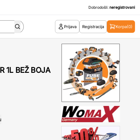
Dobrodošli:
neregistrovani
Prijava
Registracija
Korpa
(0)
R 1L BEŽ BOJA