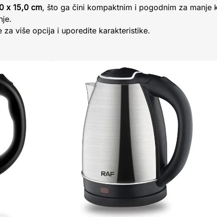
,0 x 15,0 cm
, što ga čini kompaktnim i pogodnim za manje kuh
nje.
 za više opcija i uporedite karakteristike.