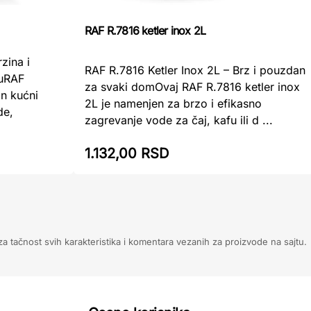
RAF R.7816 ketler inox 2L
zina i
RAF R.7816 Ketler Inox 2L – Brz i pouzdan
luRAF
za svaki domOvaj RAF R.7816 ketler inox
an kućni
2L je namenjen za brzo i efikasno
de,
zagrevanje vode za čaj, kafu ili d ...
1.132,00 RSD
 tačnost svih karakteristika i komentara vezanih za proizvode na sajtu.