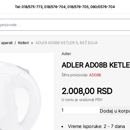
Tel:
018/575-773
,
018/576-704
,
018/576-705
,
060/0576-704
 aparati
/
Ketleri
>
ADLER AD08B KETLER 1L BEŽ BOJA
Adler
ADLER AD08B KETLE
Šifra proizvoda:
AD08B
2.008,00 RSD
U cenu je uračunat PDV
Vreme isporuke: 2 - 7 dana