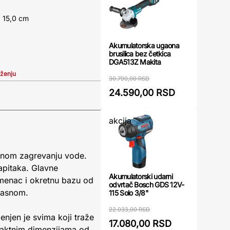
x 15,0 cm
Akumulatorska ugaona
brusilica bez četkica
DGA513Z Makita
iženju
30.790,00 RSD
24.590,00 RSD
akcija
dnom zagrevanju vode.
napitaka. Glavne
Akumulatorski udarni
kamenac i okretnu bazu od
odvrtač Bosch GDS 12V-
kasnom.
115 Solo 3/8"
22.033,00 RSD
enjen je svima koji traže
17.080,00 RSD
paktnim dimenzijama od