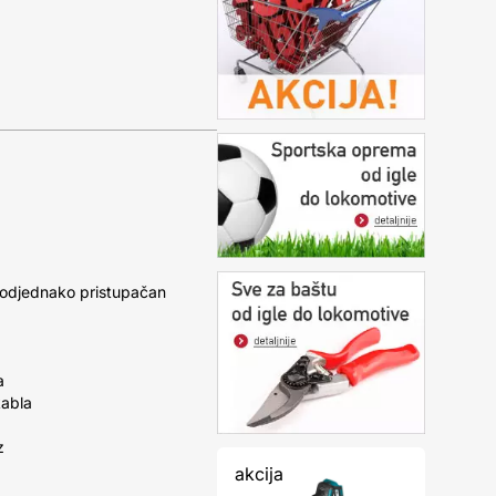
 podjednako pristupačan
a
kabla
z
akcija