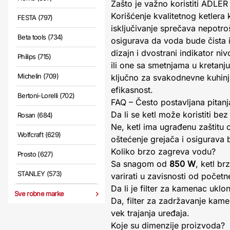
Zašto je važno koristiti ADLE
Korišćenje kvalitetnog ketlera 
FESTA (797)
isključivanje sprečava nepotro
Beta tools (734)
osigurava da voda bude čista 
dizajn i dvostrani indikator n
Philips (715)
ili one sa smetnjama u kretan
Michelin (709)
ključno za svakodnevne kuhinjs
efikasnost.
Bertoni-Lorelli (702)
FAQ – Često postavljana pitanj
Da li se ketl može koristiti be
Rosan (684)
Ne, ketl ima ugrađenu zaštitu 
Wolfcraft (629)
oštećenje grejača i osigurava
Koliko brzo zagreva vodu?
Prosto (627)
Sa snagom od
850 W
, ketl b
STANLEY (573)
varirati u zavisnosti od počet
Da li je filter za kamenac uklon
Sve robne marke
Da, filter za zadržavanje kame
vek trajanja uređaja.
Koje su dimenzije proizvoda?