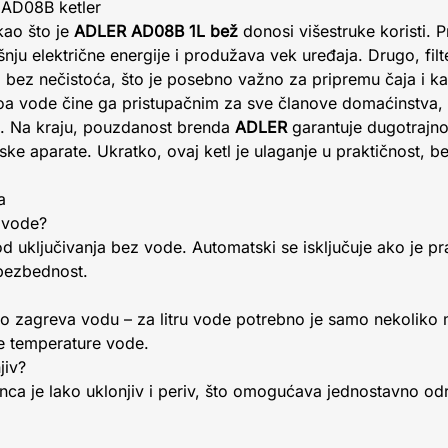
R AD08B ketler
kao što je
ADLER AD08B 1L bež
donosi višestruke koristi. 
šnju električne energije i produžava vek uređaja. Drugo, fi
i bez nečistoća, što je posebno važno za pripremu čaja i k
ivoa vode čine ga pristupačnim za sve članove domaćinstva, u
ju. Na kraju, pouzdanost brenda
ADLER
garantuje dugotrajnos
ke aparate. Ukratko, ovaj ketl je ulaganje u praktičnost, b
a
z vode?
od uključivanja bez vode. Automatski se isključuje ako je p
 bezbednost.
rzo zagreva vodu – za litru vode potrebno je samo nekoliko
ne temperature vode.
jiv?
nca je lako uklonjiv i periv, što omogućava jednostavno o