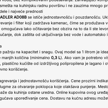
e smešta na kuhinjsku radnu površinu i ne zauzima mnogo pr
ele i najveće prednosti
ADLER AD08B
se ističe jednostavnošću i pouzdanošću. Ukl
evanje i filter koji zadržava kamenac, čime se produžava ve
 omogućava lako očitavanje bez obzira na to da li ste levor
čanje, dok zaštita od uključivanja bez vode i automatsko i
a
te pažnju na kapacitet i snagu. Ovaj model sa 1 litrom je id
e manjih količina (minimalno
0,3 L
). Ako vam je potrebno v
 plastično kućište od izdržljivog polipropilena je lagano i 
evno korišćenje.
grevanja i jednostavnošću korišćenja. Cene prozirni indika
ugme za otvaranje poklopca koje olakšava punjenje. Mesto
že da kuhinja ostane uredna. Online kupovina ovog uređaja
ogućava upoređivanje cena. Dostavu na kućnu adresu možet