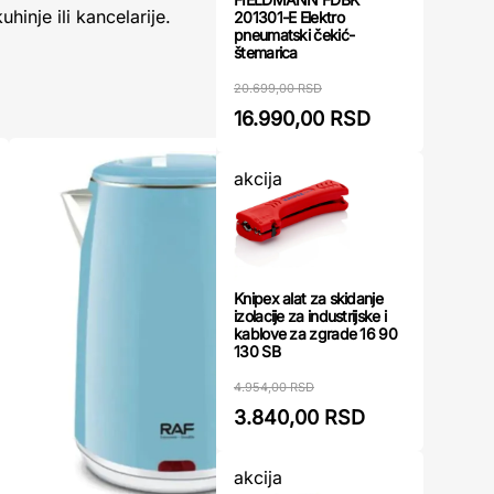
inje ili kancelarije.
201301-E Elektro
pneumatski čekić-
štemarica
20.699,00 RSD
16.990,00 RSD
akcija
Knipex alat za skidanje
izolacije za industrijske i
kablove za zgrade 16 90
130 SB
4.954,00 RSD
3.840,00 RSD
akcija