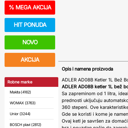
%
MEGA AKCIJA
HIT PONUDA
NOVO
AKCIJA
Opis i namena proizvoda
ADLER AD08B Ketler 1L Bež Boj
Robne marke
ADLER AD08B ketler 1L bež b
Makita (4162)
Sa zapreminom od 1 litra, ideal
prednosti uključuju automatsko
WOMAX (3763)
360 stepeni. Ove karakteristi
Gde se koristi i kome je namen
Unior (3244)
Ovaj ketl je savršen za domaći
BOSCH plavi (2812)
brz i pouzdan način da zagre