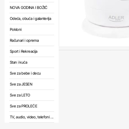
NOVA GODINA I BOŽIĆ
Odeća, obuća i galanterija
Pokloni
Računari i oprema
Sport i Rekreacija
Stan i kuća
Sve za bebe i decu
Sve za JESEN
Sve za LETO
Sve za PROLEĆE
TV, audio, video, telefoni ...