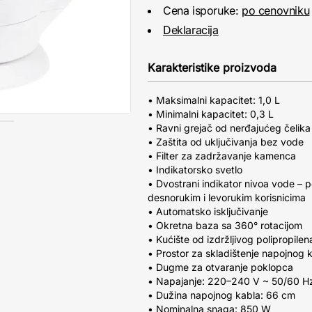
Cena isporuke:
po cenovniku
Deklaracija
Karakteristike proizvoda
• Maksimalni kapacitet: 1,0 L
• Minimalni kapacitet: 0,3 L
• Ravni grejač od nerđajućeg čelika
• Zaštita od uključivanja bez vode
• Filter za zadržavanje kamenca
• Indikatorsko svetlo
• Dvostrani indikator nivoa vode –
desnorukim i levorukim korisnicima
• Automatsko isključivanje
• Okretna baza sa 360° rotacijom
• Kućište od izdržljivog polipropilen
• Prostor za skladištenje napojnog 
• Dugme za otvaranje poklopca
• Napajanje: 220–240 V ~ 50/60 H
• Dužina napojnog kabla: 66 cm
• Nominalna snaga: 850 W