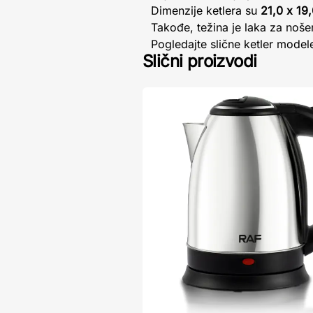
Dimenzije ketlera su
21,0 x 19
Takođe, težina je laka za noše
Pogledajte slične ketler modele
Slični proizvodi