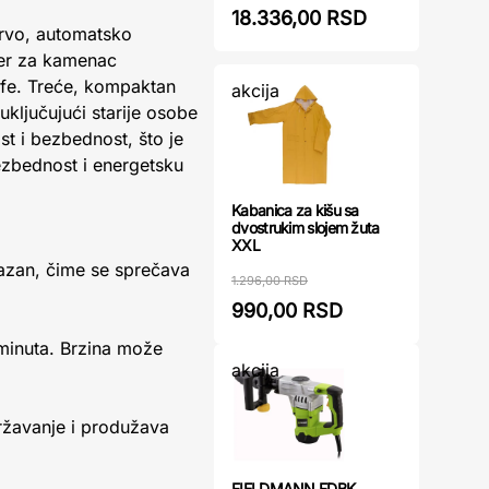
18.336,00 RSD
Prvo, automatsko
lter za kamenac
afe. Treće, kompaktan
akcija
ključujući starije osobe
t i bezbednost, što je
ezbednost i energetsku
Kabanica za kišu sa
dvostrukim slojem žuta
XXL
razan, čime se sprečava
1.296,00 RSD
990,00 RSD
 minuta. Brzina može
akcija
državanje i produžava
FIELDMANN FDBK