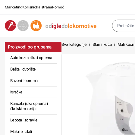
Marketing
Korisnička strana
Pomoć
Sve kategorije
/
Stan i kuća
/
Mali kućni
Proizvodi po grupama
Auto kozmetika i oprema
Bašta i dvorište
Bazeni i oprema
Igračke
Kancelarijska oprema i
školski materijal
Lepota i zdravlje
Mašine i alati