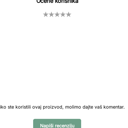
Ocene korisnika
iko ste koristili ovaj proizvod, molimo dajte vaš komentar.
Napiši recenziju