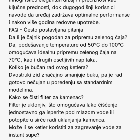
ključne prednosti, dok dugogodišnji korisnici
navode da uređaj zadržava optimalne performanse
i nakon više godina redovne upotrebe.
FAQ – Često postavljana pitanja
Da li je čajnik pogodan za pripremu zelenog čaja?
Da, podešavanje temperature od 50°C do 100°C
omogućava idealnu pripremu zelenog čaja na
70°C, kao i drugih osetljivih napitaka.
Koliko je bučan rad ovog ketlera?
Dvostruki zid značajno smanjuje buku, pa je rad
gotovo nečujan u poređenju sa standardnim
modelima.
Kako se čisti filter za kamenac?
Filter je uklonjiv, što omogućava lako čišćenje –
jednostavno ga isperite pod mlazom vode ili
potopite u sirće radi uklanjanja kamenca.
Može li se ketler koristiti za zagrevanje vode za
instant supe?