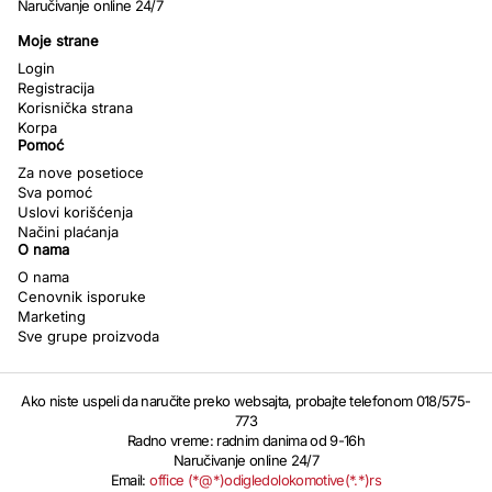
Naručivanje online 24/7
Moje strane
Login
Registracija
Korisnička strana
Korpa
Pomoć
Za nove posetioce
Sva pomoć
Uslovi korišćenja
Načini plaćanja
O nama
O nama
Cenovnik isporuke
Marketing
Sve grupe proizvoda
Ako niste uspeli da naručite preko websajta, probajte telefonom 018/575-
773
Radno vreme: radnim danima od 9-16h
Naručivanje online 24/7
Email:
office (*@*)odigledolokomotive(*.*)rs