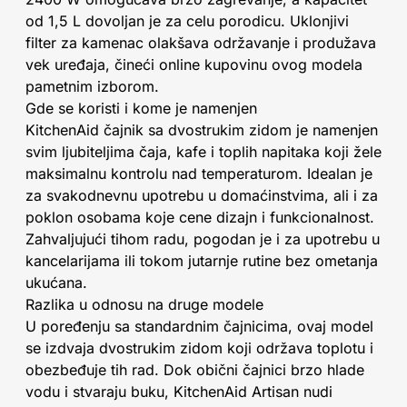
od 1,5 L dovoljan je za celu porodicu. Uklonjivi
filter za kamenac olakšava održavanje i produžava
vek uređaja, čineći online kupovinu ovog modela
pametnim izborom.
Gde se koristi i kome je namenjen
KitchenAid čajnik sa dvostrukim zidom je namenjen
svim ljubiteljima čaja, kafe i toplih napitaka koji žele
maksimalnu kontrolu nad temperaturom. Idealan je
za svakodnevnu upotrebu u domaćinstvima, ali i za
poklon osobama koje cene dizajn i funkcionalnost.
Zahvaljujući tihom radu, pogodan je i za upotrebu u
kancelarijama ili tokom jutarnje rutine bez ometanja
ukućana.
Razlika u odnosu na druge modele
U poređenju sa standardnim čajnicima, ovaj model
se izdvaja dvostrukim zidom koji održava toplotu i
obezbeđuje tih rad. Dok obični čajnici brzo hlade
vodu i stvaraju buku, KitchenAid Artisan nudi