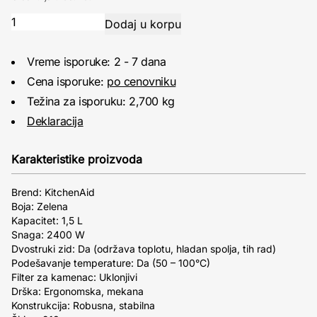
Vreme isporuke: 2 - 7 dana
Cena isporuke:
po cenovniku
Težina za isporuku: 2,700 kg
Deklaracija
Karakteristike proizvoda
Brend: KitchenAid
Boja: Zelena
Kapacitet: 1,5 L
Snaga: 2400 W
Dvostruki zid: Da (održava toplotu, hladan spolja, tih rad)
Podešavanje temperature: Da (50 – 100°C)
Filter za kamenac: Uklonjivi
Drška: Ergonomska, mekana
Konstrukcija: Robusna, stabilna