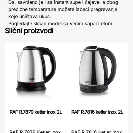
Da, savršeno je i za instant supe i čajeve, a zbog
precizne temperature možete izbeći pregrevanje
koje uništava ukus.
Pogledajte sličan model sa većim kapacitetom
Slični proizvodi
RAF R.7879 ketler inox 2L
RAF R.7816 ketler inox 2L
RAF R.7879 Ketler Inox
RAF R.7816 Ketler Inox