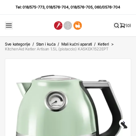
Tel:
018/575-773
,
018/576-704
,
018/576-705
,
060/0576-704
(0)
Sve kategorije
/
Stan i kuća
/
Mali kućni aparati
/
Ketleri
>
KitchenAid Ketler Artisan 1.5L (pistaccio) KA5KEK1522EPT