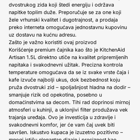
dvostrukog zida koji štedi energiju i održava
napitke toplim duže. Preporučuje se za one koji
žele vrhunski kvalitet i dugotrajnost, a prodaja
preko interneta omogućava jednostavnu kupovinu
uz dostavu na kućnu adresu.
Zašto je važno koristiti ovaj proizvod
Korišćenje premium čajnika kao što je KitchenAid
Artisan 1.5L direktno utiče na kvalitet pripremljenih
napitaka i svakodnevni užitak. Precizna kontrola
temperature omogućava da se iz svake vrste čaja i
kafe izvuče najbolji ukus, dok bezbednost koju
pruža dvostruki zid – spoljašnjost hladna na dodir –
smanjuje rizik od opekotina, posebno u
domaćinstvima sa decom. Tihi rad doprinosi mirnoj
atmosferi u kuhinji, a uklonjivi filter produžava vek
trajanja uređaja. Ovo je investicija u zdravlje i
svakodnevni komfor, jer će vam čaj uvek biti
savršen. Iskustvo kupaca je izuzetno pozitivno –
mnogi ističu elegantan dizajn i preciznost kao