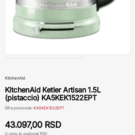
KitchenAid
KitchenAid Ketler Artisan 1.5L
(pistaccio) KA5KEK1522EPT
Šifra proizvoda:
KA5KEK1522EPT
43.097,00 RSD
U cenu je uračunat PDV