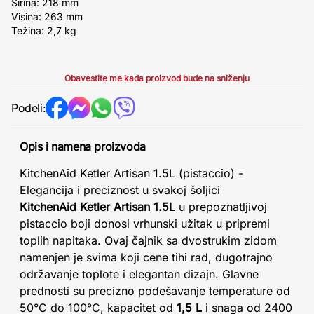
Širina: 218 mm
Visina: 263 mm
Težina: 2,7 kg
Obavestite me kada proizvod bude na sniženju
Podeli:
Opis i namena proizvoda
KitchenAid Ketler Artisan 1.5L (pistaccio) -
Elegancija i preciznost u svakoj šoljici
KitchenAid Ketler Artisan 1.5L
u prepoznatljivoj
pistaccio boji donosi vrhunski užitak u pripremi
toplih napitaka. Ovaj čajnik sa dvostrukim zidom
namenjen je svima koji cene tihi rad, dugotrajno
održavanje toplote i elegantan dizajn. Glavne
prednosti su precizno podešavanje temperature od
50°C do 100°C, kapacitet od
1,5 L
i snaga od 2400