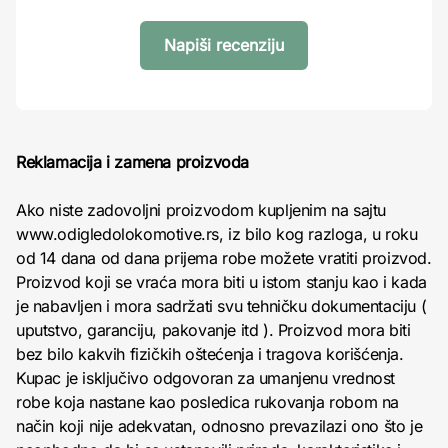
Napiši recenziju
Reklamacija i zamena proizvoda
Ako niste zadovoljni proizvodom kupljenim na sajtu
www.odigledolokomotive.rs, iz bilo kog razloga, u roku
od 14 dana od dana prijema robe možete vratiti proizvod.
Proizvod koji se vraća mora biti u istom stanju kao i kada
je nabavljen i mora sadržati svu tehničku dokumentaciju (
uputstvo, garanciju, pakovanje itd ). Proizvod mora biti
bez bilo kakvih fizičkih oštećenja i tragova korišćenja.
Kupac je isključivo odgovoran za umanjenu vrednost
robe koja nastane kao posledica rukovanja robom na
način koji nije adekvatan, odnosno prevazilazi ono što je