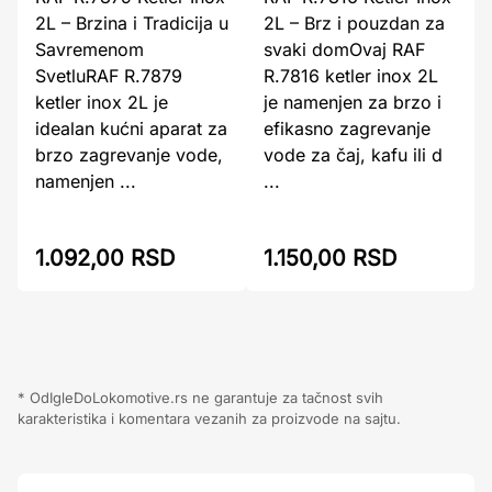
2L – Brzina i Tradicija u
2L – Brz i pouzdan za
Savremenom
svaki domOvaj RAF
SvetluRAF R.7879
R.7816 ketler inox 2L
ketler inox 2L je
je namenjen za brzo i
idealan kućni aparat za
efikasno zagrevanje
brzo zagrevanje vode,
vode za čaj, kafu ili d
namenjen ...
...
1.092,00 RSD
1.150,00 RSD
* OdIgleDoLokomotive.rs ne garantuje za tačnost svih
karakteristika i komentara vezanih za proizvode na sajtu.