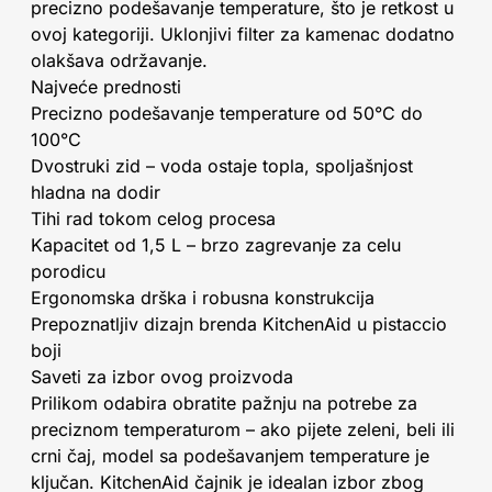
precizno podešavanje temperature, što je retkost u
ovoj kategoriji. Uklonjivi filter za kamenac dodatno
olakšava održavanje.
Najveće prednosti
Precizno podešavanje temperature od 50°C do
100°C
Dvostruki zid – voda ostaje topla, spoljašnjost
hladna na dodir
Tihi rad tokom celog procesa
Kapacitet od 1,5 L – brzo zagrevanje za celu
porodicu
Ergonomska drška i robusna konstrukcija
Prepoznatljiv dizajn brenda KitchenAid u pistaccio
boji
Saveti za izbor ovog proizvoda
Prilikom odabira obratite pažnju na potrebe za
preciznom temperaturom – ako pijete zeleni, beli ili
crni čaj, model sa podešavanjem temperature je
ključan. KitchenAid čajnik je idealan izbor zbog