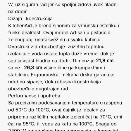
W, uz siguran rad jer su spoljni zidovi uvek hladni
na dodir.
Dizajn i konstrukcija
KitchenAid je brend sinonim za vrhunsku estetiku i
funkcionalnost. Ovaj model Artisan u pistaccio
zelenoj boji unosi svežinu u svaku kuhinju.
Dvostruki zid obezbeđuje izuzetnu toplotnu
izolaciju – voda ostaje topla duže vreme, dok je
spoljašnjost hladna na dodir. Dimenzije
21,8 cm
širine i
26,3 cm
visine čine ga kompaktnim i
stabilnim. Ergonomska, mekana drška garantuje
udobno sipanje, dok robusna konstrukcija
obezbeđuje dugotrajan rad.
Performanse i upotreba
Sa preciznim podešavanjem temperature u rasponu
od 50°C do 100°C, ovaj čajnik je idealan za
pripremu različitih napitaka: zeleni čaj na 70°C, crni
čaj na 95°C, ili vodu za kafu na 100°C. Snaga od
2400 W omogućava brzo zagrevanje, a kapacitet