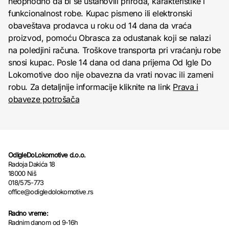
neophodno da bi se ustanovili priroda, karakteristike i
funkcionalnost robe. Kupac pismeno ili elektronski
obaveštava prodavca u roku od 14 dana da vraća
proizvod, pomoću Obrasca za odustanak koji se nalazi
na poledjini računa. Troškove transporta pri vraćanju robe
snosi kupac. Posle 14 dana od dana prijema Od Igle Do
Lokomotive doo nije obavezna da vrati novac ili zameni
robu. Za detaljnije informacije kliknite na link
Prava i
obaveze potrošača
OdIgleDoLokomotive d.o.o.
Radoja Dakića 18
18000 Niš
018/575-773
office@odigledolokomotive.rs
Radno vreme:
Radnim danom od 9-16h