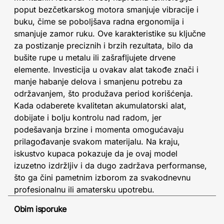
poput bezčetkarskog motora smanjuje vibracije i
buku, čime se poboljšava radna ergonomija i
smanjuje zamor ruku. Ove karakteristike su ključne
za postizanje preciznih i brzih rezultata, bilo da
bušite rupe u metalu ili zašrafljujete drvene
elemente. Investicija u ovakav alat takođe znači i
manje habanje delova i smanjenu potrebu za
održavanjem, što produžava period korišćenja.
Kada odaberete kvalitetan akumulatorski alat,
dobijate i bolju kontrolu nad radom, jer
podešavanja brzine i momenta omogućavaju
prilagođavanje svakom materijalu. Na kraju,
iskustvo kupaca pokazuje da je ovaj model
izuzetno izdržljiv i da dugo zadržava performanse,
što ga čini pametnim izborom za svakodnevnu
profesionalnu ili amatersku upotrebu.
Obim isporuke