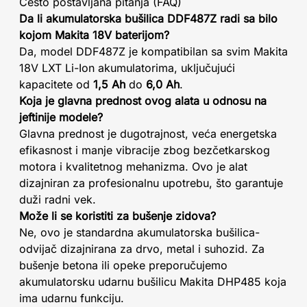
Često postavljana pitanja (FAQ)
Da li akumulatorska bušilica DDF487Z radi sa bilo
kojom Makita 18V baterijom?
Da, model DDF487Z je kompatibilan sa svim Makita
18V LXT Li-Ion akumulatorima, uključujući
kapacitete od
1,5 Ah
do
6,0 Ah
.
Koja je glavna prednost ovog alata u odnosu na
jeftinije modele?
Glavna prednost je dugotrajnost, veća energetska
efikasnost i manje vibracije zbog bezčetkarskog
motora i kvalitetnog mehanizma. Ovo je alat
dizajniran za profesionalnu upotrebu, što garantuje
duži radni vek.
Može li se koristiti za bušenje zidova?
Ne, ovo je standardna akumulatorska bušilica-
odvijač dizajnirana za drvo, metal i suhozid. Za
bušenje betona ili opeke preporučujemo
akumulatorsku udarnu bušilicu Makita DHP485 koja
ima udarnu funkciju.