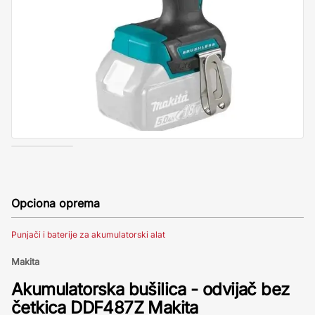
Opciona oprema
Punjači i baterije za akumulatorski alat
Makita
Akumulatorska bušilica - odvijač bez
četkica DDF487Z Makita