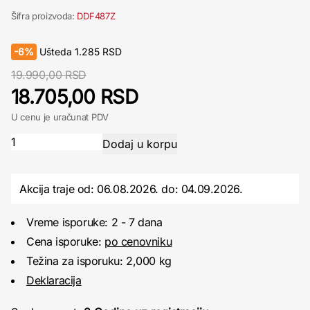
Šifra proizvoda:
DDF487Z
-
6%
Ušteda
1.285
RSD
19.990,00 RSD
18.705,00 RSD
U cenu je uračunat PDV
Akcija traje od: 06.08.2026.
do:
04.09.2026.
Vreme isporuke: 2 - 7 dana
Cena isporuke:
po cenovniku
Težina za isporuku: 2,000 kg
Deklaracija