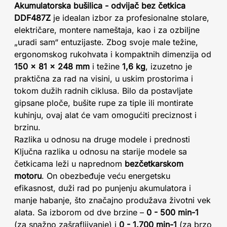
Akumulatorska bušilica - odvijač bez četkica
DDF487Z
je idealan izbor za profesionalne stolare,
električare, montere nameštaja, kao i za ozbiljne
„uradi sam“ entuzijaste. Zbog svoje male težine,
ergonomskog rukohvata i kompaktnih dimenzija od
150 x 81 x 248 mm
i težine
1,6 kg
, izuzetno je
praktična za rad na visini, u uskim prostorima i
tokom dužih radnih ciklusa. Bilo da postavljate
gipsane ploče, bušite rupe za tiple ili montirate
kuhinju, ovaj alat će vam omogućiti preciznost i
brzinu.
Razlika u odnosu na druge modele i prednosti
Ključna razlika u odnosu na starije modele sa
četkicama leži u naprednom
bezčetkarskom
motoru
. On obezbeđuje veću energetsku
efikasnost, duži rad po punjenju akumulatora i
manje habanje, što značajno produžava životni vek
alata. Sa izborom od dve brzine –
0 - 500 min-1
(za snažno zašrafljivanje) i
0 - 1.700 min-1
(za brzo