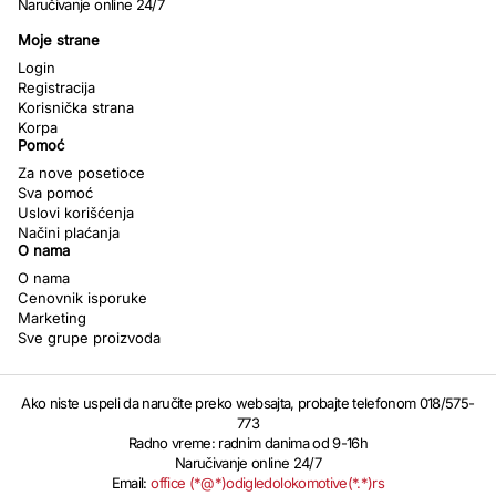
Naručivanje online 24/7
Moje strane
Login
Registracija
Korisnička strana
Korpa
Pomoć
Za nove posetioce
Sva pomoć
Uslovi korišćenja
Načini plaćanja
O nama
O nama
Cenovnik isporuke
Marketing
Sve grupe proizvoda
Ako niste uspeli da naručite preko websajta, probajte telefonom 018/575-
773
Radno vreme: radnim danima od 9-16h
Naručivanje online 24/7
Email:
office (*@*)odigledolokomotive(*.*)rs