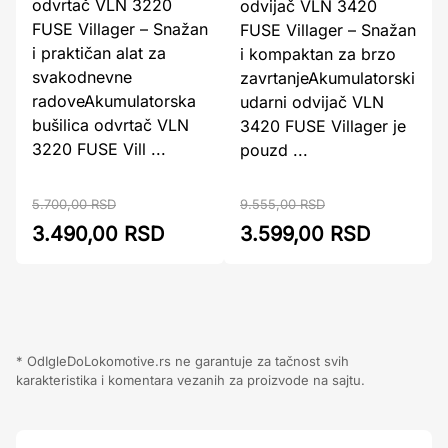
odvrtač VLN 3220
odvijač VLN 3420
FUSE Villager – Snažan
FUSE Villager – Snažan
i praktičan alat za
i kompaktan za brzo
svakodnevne
zavrtanjeAkumulatorski
radoveAkumulatorska
udarni odvijač VLN
bušilica odvrtač VLN
3420 FUSE Villager je
3220 FUSE Vill ...
pouzd ...
9.555,00 RSD
5.700,00 RSD
3.599,00 RSD
3.490,00 RSD
* OdIgleDoLokomotive.rs ne garantuje za tačnost svih
karakteristika i komentara vezanih za proizvode na sajtu.