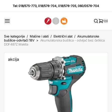
Tel:
018/575-773
,
018/576-704
,
018/576-705
,
060/0576-704
(0)
Sve kategorije
/
Mašine i alati
/
Električni alat
/
Akumulatorske
bušilice-odvrtači 18V
>
Akumulatorska bušilica - odvijač bez četkica
DDF487Z Makita
akcija