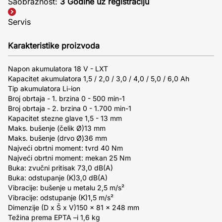
Saobraznost:
3 Godine uz registraciju
Servis
Karakteristike proizvoda
Napon akumulatora 18 V - LXT
Kapacitet akumulatora 1,5 / 2,0 / 3,0 / 4,0 / 5,0 / 6,0 Ah
Tip akumulatora Li-ion
Broj obrtaja - 1. brzina 0 - 500 min-1
Broj obrtaja - 2. brzina 0 - 1.700 min-1
Kapacitet stezne glave 1,5 - 13 mm
Maks. bušenje (čelik Ø)13 mm
Maks. bušenje (drvo Ø)36 mm
Najveći obrtni moment: tvrd 40 Nm
Najveći obrtni moment: mekan 25 Nm
Buka: zvučni pritisak 73,0 dB(A)
Buka: odstupanje (K)3,0 dB(A)
Vibracije: bušenje u metalu 2,5 m/s²
Vibracije: odstupanje (K)1,5 m/s²
Dimenzije (D x Š x V)150 x 81 x 248 mm
Težina prema EPTA –i 1,6 kg