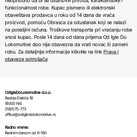
neophodno da bi se ustanovili priroda, karakteristike i
funkcionalnost robe. Kupac pismeno ili elektronski
obaveštava prodavca u roku od 14 dana da vraća
proizvod, pomoću Obrasca za odustanak koji se nalazi
na poledjini računa. Troškove transporta pri vraćanju robe
snosi kupac. Posle 14 dana od dana prijema Od Igle Do
Lokomotive doo nije obavezna da vrati novac ili zameni
robu. Za detaljnije informacije kliknite na link
Prava i
obaveze potrošača
OdIgleDoLokomotive d.o.o.
Radoja Dakića 18
18000 Niš
018/575-773
office@odigledolokomotive.rs
Radno vreme:
Radnim danom od 9-16h