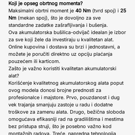
Koji je opseg obrtnog momenta?
Maksimalni obrtni moment je
40 Nm
(tvrd spoj) i
25
Nm
(mekan spoj), što je dovoljno za sve
standardne zadatke zašrafljivanja i bušenja.
Ova akumulatorska bušilica-odvijač idealan je izbor
za sve koji žele da investiraju u kvalitetan alat.
Online kupovina i dostava su brzi i jednostavni, a
možete je poručiti direktno uz opciju plaćanja
pouzećem ili karticom.
Zašto je važno koristiti kvalitetan akumulatorski
alat?
Korišćenje kvalitetnog akumulatorskog alata poput
ovog modela donosi brojne prednosti za
profesionalce i majstore. Prvo, pouzdanost i dug
vek trajanja smanjuju zastoje u radu i dodatne
troškove za zamenu alata. Drugo, bežična sloboda
omogućava efikasniji rad na gradilištima i mestima
bez pristupa struji, što je posebno važno kod
montažnih radova. Treće, napredna tehnologija