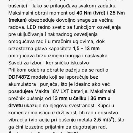
bušenje) – lako se prilagođava svakom zadatku.
Maksimalni obrtni moment od
40 Nm (tvrd)
i
25 Nm
(mekan)
obezbeđuje dovoljno snage za većinu
radova. LED radno svetlo sa funkcijom osvetljenja
pre uključivanja i naknadnog osvetljenja
omogućava rad i u mračnim uglovima, dok
brzostezna glava kapaciteta
1,5 - 13 mm
omogućava brzu izmenu burgija i nastavaka.
Saveti za izbor i korisničko iskustvo
Prilikom odabira obratite pažnju da se radi o
DDF487Z
modelu koji se isporučuje bez
akumulatora i punjača, što je idealno ako već
posedujete Makita 18V LXT baterije. Maksimalni
prečnik bušenja od
13 mm u čeliku
i
36 mm u
drvetu
ukazuje na njegovu svestranost. Kupci u
komentarima ističu izdržljivost, tih rad i odsustvo
vibracija (vibracije pri bušenju metala
2,5 m/s²
), što
ga čini izuzetno prijatnim za dugotrajan rad.