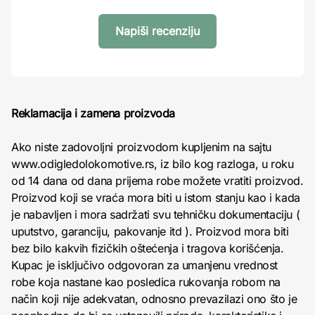
Napiši recenziju
Reklamacija i zamena proizvoda
Ako niste zadovoljni proizvodom kupljenim na sajtu
www.odigledolokomotive.rs, iz bilo kog razloga, u roku
od 14 dana od dana prijema robe možete vratiti proizvod.
Proizvod koji se vraća mora biti u istom stanju kao i kada
je nabavljen i mora sadržati svu tehničku dokumentaciju (
uputstvo, garanciju, pakovanje itd ). Proizvod mora biti
bez bilo kakvih fizičkih oštećenja i tragova korišćenja.
Kupac je isključivo odgovoran za umanjenu vrednost
robe koja nastane kao posledica rukovanja robom na
način koji nije adekvatan, odnosno prevazilazi ono što je