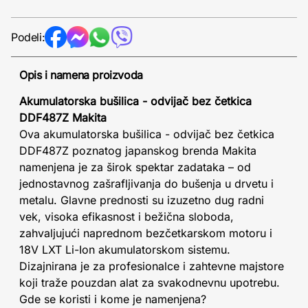
Podeli:
Opis i namena proizvoda
Akumulatorska bušilica - odvijač bez četkica
DDF487Z Makita
Ova akumulatorska bušilica - odvijač bez četkica
DDF487Z poznatog japanskog brenda Makita
namenjena je za širok spektar zadataka – od
jednostavnog zašrafljivanja do bušenja u drvetu i
metalu. Glavne prednosti su izuzetno dug radni
vek, visoka efikasnost i bežična sloboda,
zahvaljujući naprednom bezčetkarskom motoru i
18V LXT Li-Ion akumulatorskom sistemu.
Dizajnirana je za profesionalce i zahtevne majstore
koji traže pouzdan alat za svakodnevnu upotrebu.
Gde se koristi i kome je namenjena?