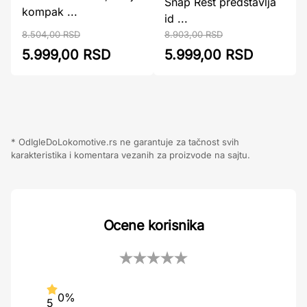
Snap Rest predstavlja
kompak ...
id ...
8.504,00 RSD
8.903,00 RSD
5.999,00 RSD
5.999,00 RSD
* OdIgleDoLokomotive.rs ne garantuje za tačnost svih
karakteristika i komentara vezanih za proizvode na sajtu.
Ocene korisnika
0%
5