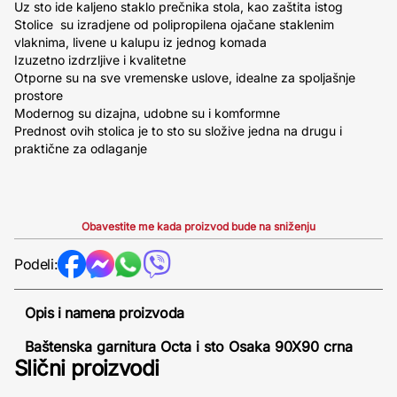
Uz sto ide kaljeno staklo prečnika stola, kao zaštita istog
Stolice su izradjene od polipropilena ojačane staklenim
vlaknima, livene u kalupu iz jednog komada
Izuzetno izdrzljive i kvalitetne
Otporne su na sve vremenske uslove, idealne za spoljašnje
prostore
Modernog su dizajna, udobne su i komformne
Prednost ovih stolica je to sto su složive jedna na drugu i
praktične za odlaganje
Obavestite me kada proizvod bude na sniženju
Podeli:
Opis i namena proizvoda
Baštenska garnitura Octa i sto Osaka 90X90 crna
Slični proizvodi