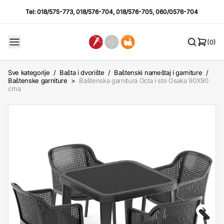
Tel:
018/575-773
,
018/576-704
,
018/576-705
,
060/0576-704
(0)
Sve kategorije
/
Bašta i dvorište
/
Baštenski nameštaj i garniture
/
Baštenske garniture
>
Baštenska garnitura Octa i sto Osaka 90X90
crna