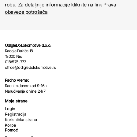
robu. Za detaljnije informacije kliknite na link
Prava i
obaveze potrošača
OdIgleDoLokomotive d.o.o.
Radoja Dakića 18
18000 Niš
018/575-773
office@odigledolokomotive.rs
Radno vreme:
Radnim danom od 9-16h
Naručivanje online 24/7
Moje strane
Login
Registracija
Korisnička strana
Korpa
Pomoć