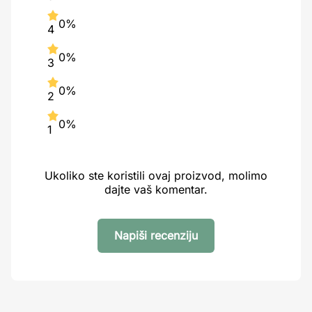
0%
4
0%
3
0%
2
0%
1
Ukoliko ste koristili ovaj proizvod, molimo
dajte vaš komentar.
Napiši recenziju