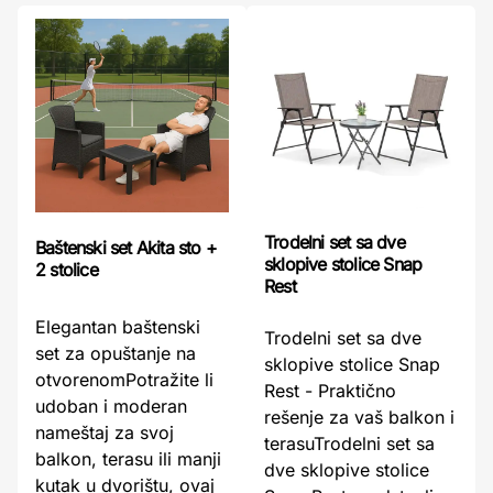
Trodelni set sa dve
Baštenski set Akita sto +
sklopive stolice Snap
2 stolice
Rest
Elegantan baštenski
Trodelni set sa dve
set za opuštanje na
sklopive stolice Snap
otvorenomPotražite li
Rest - Praktično
udoban i moderan
rešenje za vaš balkon i
nameštaj za svoj
terasuTrodelni set sa
balkon, terasu ili manji
dve sklopive stolice
kutak u dvorištu, ovaj