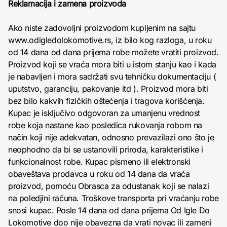
Reklamacija i zamena proizvoda
Ako niste zadovoljni proizvodom kupljenim na sajtu
www.odigledolokomotive.rs, iz bilo kog razloga, u roku
od 14 dana od dana prijema robe možete vratiti proizvod.
Proizvod koji se vraća mora biti u istom stanju kao i kada
je nabavljen i mora sadržati svu tehničku dokumentaciju (
uputstvo, garanciju, pakovanje itd ). Proizvod mora biti
bez bilo kakvih fizičkih oštećenja i tragova korišćenja.
Kupac je isključivo odgovoran za umanjenu vrednost
robe koja nastane kao posledica rukovanja robom na
način koji nije adekvatan, odnosno prevazilazi ono što je
neophodno da bi se ustanovili priroda, karakteristike i
funkcionalnost robe. Kupac pismeno ili elektronski
obaveštava prodavca u roku od 14 dana da vraća
proizvod, pomoću Obrasca za odustanak koji se nalazi
na poledjini računa. Troškove transporta pri vraćanju robe
snosi kupac. Posle 14 dana od dana prijema Od Igle Do
Lokomotive doo nije obavezna da vrati novac ili zameni