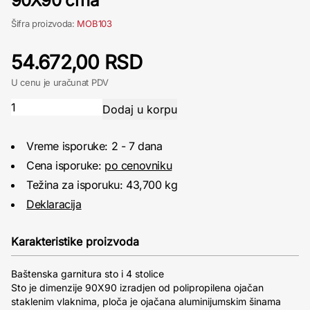
90X90 crna
Šifra proizvoda:
MOB103
54.672,00 RSD
U cenu je uračunat PDV
Vreme isporuke: 2 - 7 dana
Cena isporuke:
po cenovniku
Težina za isporuku: 43,700 kg
Deklaracija
Karakteristike proizvoda
Baštenska garnitura sto i 4 stolice
Sto je dimenzije 90X90 izradjen od polipropilena ojačan
staklenim vlaknima, ploča je ojačana aluminijumskim šinama