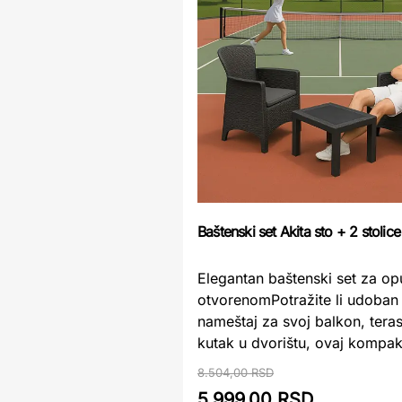
Baštenski set Akita sto + 2 stolice
Elegantan baštenski set za op
otvorenomPotražite li udoban
nameštaj za svoj balkon, terasu
kutak u dvorištu, ovaj kompak 
8.504,00 RSD
5.999,00 RSD