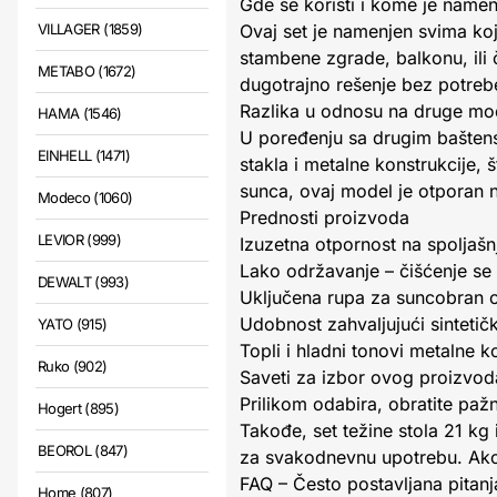
Gde se koristi i kome je name
VILLAGER (1859)
Ovaj set je namenjen svima koji
stambene zgrade, balkonu, ili č
METABO (1672)
dugotrajno rešenje bez potre
Razlika u odnosu na druge mo
HAMA (1546)
U poređenju sa drugim baštens
EINHELL (1471)
stakla i metalne konstrukcije, 
sunca, ovaj model je otporan na
Modeco (1060)
Prednosti proizvoda
LEVIOR (999)
Izuzetna otpornost na spoljašnj
Lako održavanje – čišćenje se
DEWALT (993)
Uključena rupa za suncobran 
Udobnost zahvaljujući sintetičk
YATO (915)
Topli i hladni tonovi metalne k
Ruko (902)
Saveti za izbor ovog proizvod
Prilikom odabira, obratite paž
Hogert (895)
Takođe, set težine stola 21 kg
BEOROL (847)
za svakodnevnu upotrebu. Ako p
FAQ – Često postavljana pitanj
Home (807)