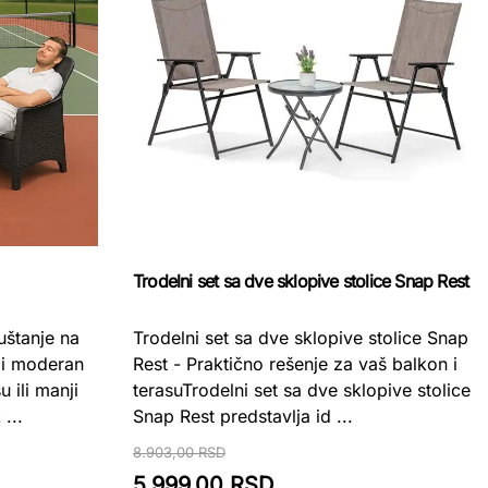
Trodelni set sa dve sklopive stolice Snap Rest
uštanje na
Trodelni set sa dve sklopive stolice Snap
 i moderan
Rest - Praktično rešenje za vaš balkon i
 ili manji
terasuTrodelni set sa dve sklopive stolice
...
Snap Rest predstavlja id ...
8.903,00 RSD
5.999,00 RSD