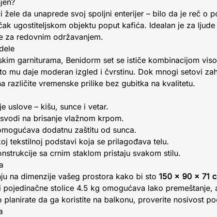
njen?
 žele da unaprede svoj spoljni enterijer – bilo da je reč o po
ak ugostiteljskom objektu poput kafića. Idealan je za ljude 
be za redovnim održavanjem.
dele
kim garniturama, Benidorm set se ističe kombinacijom viso
što mu daje moderan izgled i čvrstinu. Dok mnogi setovi zaht
 različite vremenske prilike bez gubitka na kvalitetu.
e uslove – kišu, sunce i vetar.
 svodi na brisanje vlažnom krpom.
omogućava dodatnu zaštitu od sunca.
oj tekstilnoj podstavi koja se prilagođava telu.
onstrukcije sa crnim staklom pristaju svakom stilu.
a
nju na dimenzije vašeg prostora kako bi sto
150 x 90 x 71 
 i pojedinačne stolice 4.5 kg omogućava lako premeštanje, al
lanirate da ga koristite na balkonu, proverite nosivost po
a