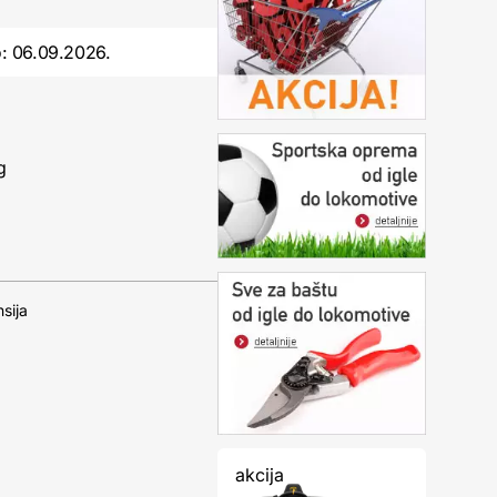
o:
06.09.2026.
g
sija
akcija