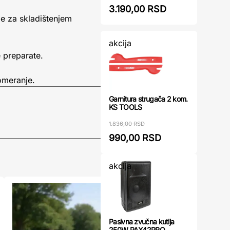
3.190,00 RSD
be za skladištenjem
akcija
 preparate.
omeranje.
Garnitura strugača 2 kom.
KS TOOLS
1.836,00 RSD
990,00 RSD
akcija
Pasivna zvučna kutija
250W PAX42PRO