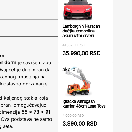
Lamborghini Huracan
dečiji automobil na
akumulator crveni
41.832,00 RSD
35.990,00 RSD
tor
Benidorm
je savršen izbor
akcija
vaj set je dizajniran da
stavnog opuštanja na
dnostavno održavanje,
 kaljenog stakla koja
Igračka vatrogasni
cobran, omogućavajući
kamion 48cm Lena Toys
 dimenzija
55 x 73 x 91
4.990,00 RSD
vi. Ova podstava ne samo
3.990,00 RSD
g seta.