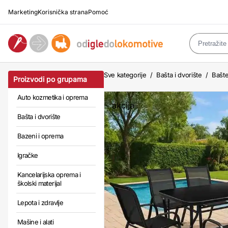
Marketing
Korisnička strana
Pomoć
Sve kategorije
/
Bašta i dvorište
/
Bašte
Proizvodi po grupama
Auto kozmetika i oprema
akcija
Bašta i dvorište
Bazeni i oprema
Igračke
Kancelarijska oprema i
školski materijal
Lepota i zdravlje
Mašine i alati