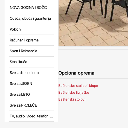
NOVA GODINA I BOŽIĆ
Odeća, obuća i galanterija
Pokloni
Računari i oprema
Sport i Rekreacija
Stan i kuća
Opciona oprema
Sve za bebe i decu
Sve za JESEN
Baštenske stolice i klupe
Baštenske ljuljaške
Sve za LETO
Baštenski stolovi
Sve za PROLEĆE
TV, audio, video, telefoni ...