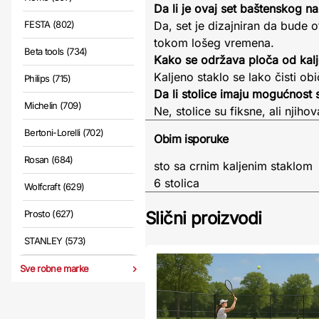
Da li je ovaj set baštenskog 
FESTA (802)
Da, set je dizajniran da bude 
tokom lošeg vremena.
Beta tools (734)
Kako se održava ploča od kalj
Kaljeno staklo se lako čisti 
Philips (715)
Da li stolice imaju mogućnost 
Michelin (709)
Ne, stolice su fiksne, ali nji
Bertoni-Lorelli (702)
Obim isporuke
Rosan (684)
sto sa crnim kaljenim staklom
6 stolica
Wolfcraft (629)
Prosto (627)
Slični proizvodi
STANLEY (573)
Sve robne marke