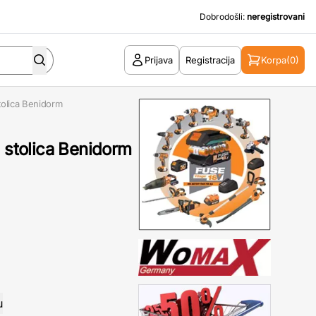
Dobrodošli:
neregistrovani
Prijava
Registracija
Korpa
(0)
tolica Benidorm
6 stolica Benidorm