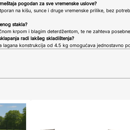
nameštaja pogodan za sve vremenske uslove?
otporan na kišu, sunce i druge vremenske prilike, bez potre
enog stakla?
običnom krpom i blagim deterdžentom, te ne zahteva posebne
sklapanja radi lakšeg skladištenja?
hova lagana konstrukcija od 4.5 kg omogućava jednostavno p