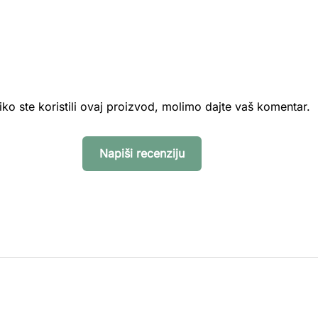
iko ste koristili ovaj proizvod, molimo dajte vaš komentar.
Napiši recenziju