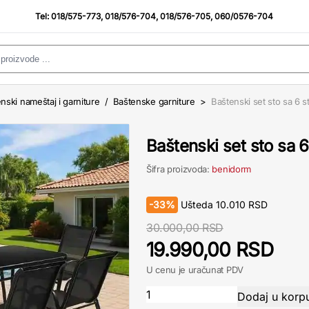
Tel:
018/575-773
,
018/576-704
,
018/576-705
,
060/0576-704
nski nameštaj i garniture
/
Baštenske garniture
>
Baštenski set sto sa 6 s
Baštenski set sto sa 
Šifra proizvoda:
benidorm
-
33%
Ušteda
10.010
RSD
30.000,00 RSD
19.990,00 RSD
U cenu je uračunat PDV