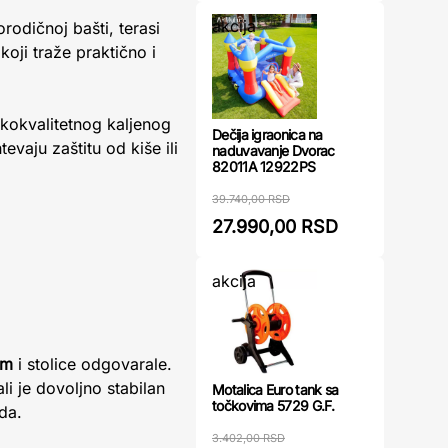
akcija
rodičnoj bašti, terasi
koji traže praktično i
kokvalitetnog kaljenog
Dečija igraonica na
evaju zaštitu od kiše ili
naduvavanje Dvorac
82011A 12922PS
39.740,00 RSD
27.990,00 RSD
akcija
cm
i stolice odgovarale.
i je dovoljno stabilan
Motalica Euro tank sa
točkovima 5729 G.F.
da.
3.402,00 RSD