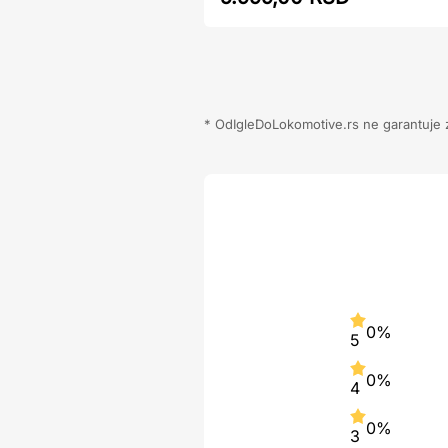
* OdIgleDoLokomotive.rs ne garantuje za
0%
5
0%
4
0%
3