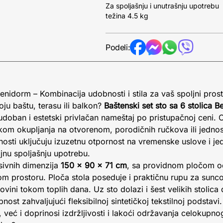
Za spoljašnju i unutrašnju upotrebu
težina 4.5 kg
Podeli:
Benidorm – Kombinacija udobnosti i stila za vaš spoljni pros
ju baštu, terasu ili balkon?
Baštenski set sto sa 6 stolica 
udoban i estetski privlačan nameštaj po pristupačnoj ceni. O
om okupljanja na otvorenom, porodičnih ručkova ili jedno
sti uključuju izuzetnu otpornost na vremenske uslove i je
ajnu spoljašnju upotrebu.
sivnih dimenzija
150 x 90 x 71 cm
, sa providnom pločom od
kom prostoru. Ploča stola poseduje i praktičnu rupu za sun
ovini tokom toplih dana. Uz sto dolazi i šest velikih stolica
nost zahvaljujući fleksibilnoj sintetičkoj tekstilnoj podsta
već i doprinosi izdržljivosti i lakoći održavanja celokupno