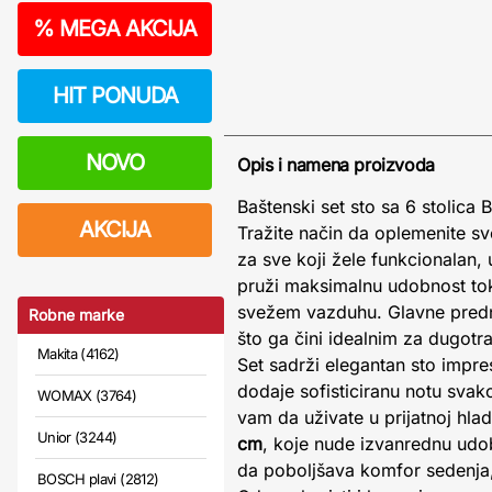
%
MEGA AKCIJA
HIT PONUDA
NOVO
Opis i namena proizvoda
Baštenski set sto sa 6 stolica 
AKCIJA
Tražite način da oplemenite svo
za sve koji žele funkcionalan, 
pruži maksimalnu udobnost tok
svežem vazduhu. Glavne predno
Robne marke
što ga čini idealnim za dugotr
Makita (4162)
Set sadrži elegantan sto impre
dodaje sofisticiranu notu sva
WOMAX (3764)
vam da uživate u prijatnoj hlad
Unior (3244)
cm
, koje nude izvanrednu udob
da poboljšava komfor sedenja, 
BOSCH plavi (2812)