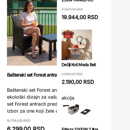
21.677,00 RSD
19.944,00 RSD
akcija
Dečiji Koš Meda Beli
2.888,00 RSD
Baštenski set Forest antracit
Set za kam
mesta
2.190,00 RSD
Baštenski set Forest antracit – udobnost i
Sklopivi 
ekološki dizajn za vašu terasuBaštenski
akcija
Mesta – P
set Forest antracit predstavlja idealan
Otvoreno
izbor za one koji žele da u ...
sto + 4 me
8.714,00 RSD
6.299,00 RSD
6.335,
Friteza 2000W 2 litra