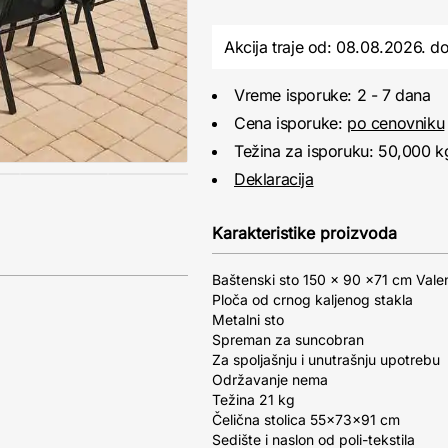
Akcija traje od: 08.08.2026.
d
Vreme isporuke: 2 - 7 dana
Cena isporuke:
po cenovniku
Težina za isporuku: 50,000 k
Deklaracija
Karakteristike proizvoda
Baštenski sto 150 x 90 x71 cm Valen
Ploča od crnog kaljenog stakla
Metalni sto
Spreman za suncobran
Za spoljašnju i unutrašnju upotrebu
Održavanje nema
Težina 21 kg
Čelična stolica 55x73x91 cm
Sedište i naslon od poli-tekstila