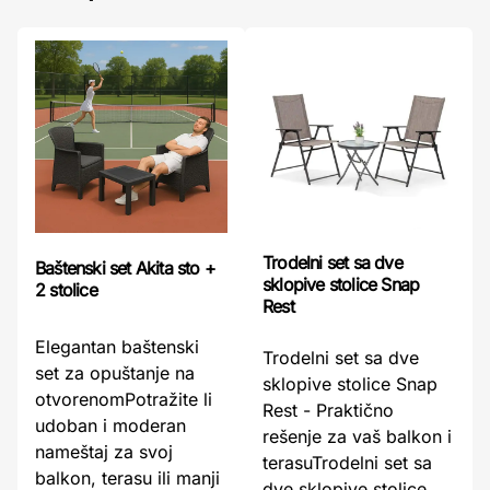
Trodelni set sa dve
Baštenski set Akita sto +
sklopive stolice Snap
2 stolice
Rest
Elegantan baštenski
Trodelni set sa dve
set za opuštanje na
sklopive stolice Snap
otvorenomPotražite li
Rest - Praktično
udoban i moderan
rešenje za vaš balkon i
nameštaj za svoj
terasuTrodelni set sa
balkon, terasu ili manji
dve sklopive stolice