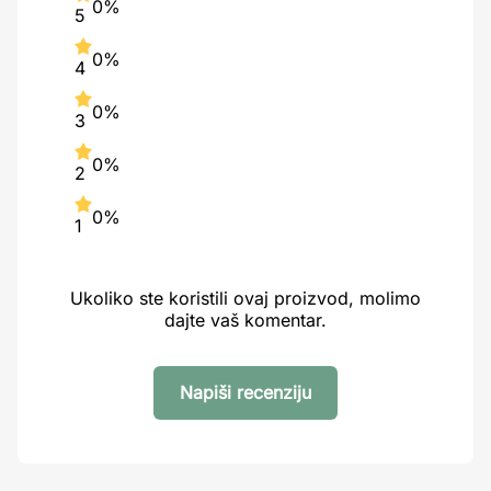
0%
5
0%
4
0%
3
0%
2
0%
1
Ukoliko ste koristili ovaj proizvod, molimo
dajte vaš komentar.
Napiši recenziju