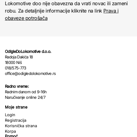
Lokomotive doo nije obavezna da vrati novac ili zameni
robu. Za detaljnije informacije kliknite na link
Prava i
obaveze potrošača
OdIgleDoLokomotive d.o.o.
Radoja Dakića 18
18000 Niš
018/575-773
office@odigledolokomotive.rs
Radno vreme:
Radnim danom od 9-16h
Naručivanje online 24/7
Moje strane
Login
Registracija
Korisnička strana
Korpa
Pomoć