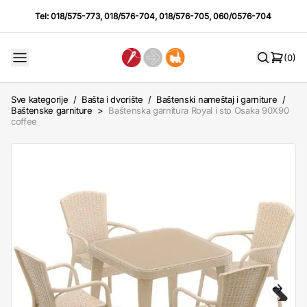
Tel:
018/575-773
,
018/576-704
,
018/576-705
,
060/0576-704
(0)
Sve kategorije
/
Bašta i dvorište
/
Baštenski nameštaj i garniture
/
Baštenske garniture
>
Baštenska garnitura Royal i sto Osaka 90X90
coffee