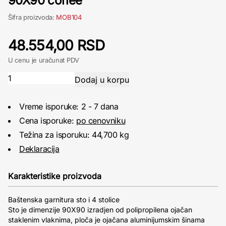
90X90 coffee
Šifra proizvoda:
MOB104
48.554,00 RSD
U cenu je uračunat PDV
Vreme isporuke: 2 - 7 dana
Cena isporuke:
po cenovniku
Težina za isporuku: 44,700 kg
Deklaracija
Karakteristike proizvoda
Baštenska garnitura sto i 4 stolice
Sto je dimenzije 90X90 izradjen od polipropilena ojačan
staklenim vlaknima, ploča je ojačana aluminijumskim šinama