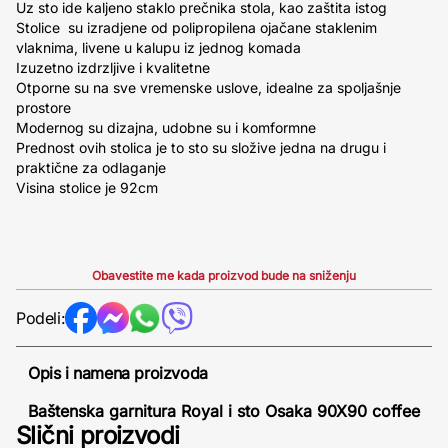
Uz sto ide kaljeno staklo prečnika stola, kao zaštita istog
Stolice su izradjene od polipropilena ojačane staklenim
vlaknima, livene u kalupu iz jednog komada
Izuzetno izdrzljive i kvalitetne
Otporne su na sve vremenske uslove, idealne za spoljašnje
prostore
Modernog su dizajna, udobne su i komformne
Prednost ovih stolica je to sto su složive jedna na drugu i
praktične za odlaganje
Visina stolice je 92cm
Obavestite me kada proizvod bude na sniženju
Podeli:
Opis i namena proizvoda
Baštenska garnitura Royal i sto Osaka 90X90 coffee
Slični proizvodi