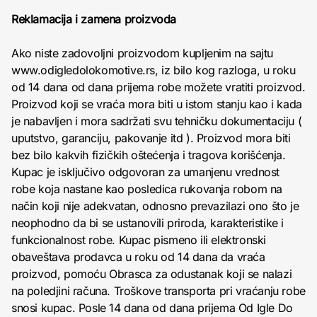
Reklamacija i zamena proizvoda
Ako niste zadovoljni proizvodom kupljenim na sajtu
www.odigledolokomotive.rs, iz bilo kog razloga, u roku
od 14 dana od dana prijema robe možete vratiti proizvod.
Proizvod koji se vraća mora biti u istom stanju kao i kada
je nabavljen i mora sadržati svu tehničku dokumentaciju (
uputstvo, garanciju, pakovanje itd ). Proizvod mora biti
bez bilo kakvih fizičkih oštećenja i tragova korišćenja.
Kupac je isključivo odgovoran za umanjenu vrednost
robe koja nastane kao posledica rukovanja robom na
način koji nije adekvatan, odnosno prevazilazi ono što je
neophodno da bi se ustanovili priroda, karakteristike i
funkcionalnost robe. Kupac pismeno ili elektronski
obaveštava prodavca u roku od 14 dana da vraća
proizvod, pomoću Obrasca za odustanak koji se nalazi
na poledjini računa. Troškove transporta pri vraćanju robe
snosi kupac. Posle 14 dana od dana prijema Od Igle Do