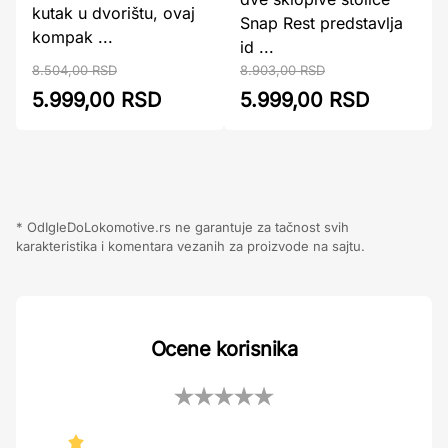
kutak u dvorištu, ovaj
Snap Rest predstavlja
kompak ...
id ...
8.504,00 RSD
8.903,00 RSD
5.999,00 RSD
5.999,00 RSD
* OdIgleDoLokomotive.rs ne garantuje za tačnost svih
karakteristika i komentara vezanih za proizvode na sajtu.
Ocene korisnika