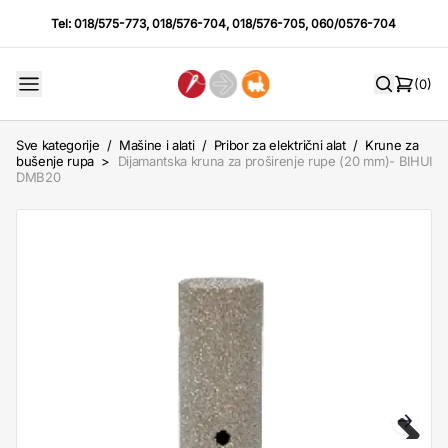
Tel:
018/575-773
,
018/576-704
,
018/576-705
,
060/0576-704
(0)
Sve kategorije
/
Mašine i alati
/
Pribor za električni alat
/
Krune za
bušenje rupa
>
Dijamantska kruna za proširenje rupe (20 mm)- BIHUI
DMB20