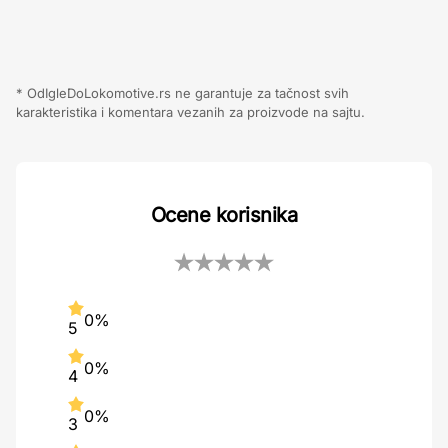
* OdIgleDoLokomotive.rs ne garantuje za tačnost svih
karakteristika i komentara vezanih za proizvode na sajtu.
Ocene korisnika
0%
5
0%
4
0%
3