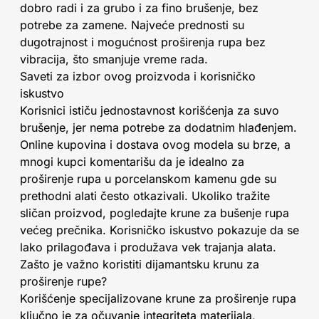
dobro radi i za grubo i za fino brušenje, bez
potrebe za zamene. Najveće prednosti su
dugotrajnost i mogućnost proširenja rupa bez
vibracija, što smanjuje vreme rada.
Saveti za izbor ovog proizvoda i korisničko
iskustvo
Korisnici ističu jednostavnost korišćenja za suvo
brušenje, jer nema potrebe za dodatnim hlađenjem.
Online kupovina i dostava ovog modela su brze, a
mnogi kupci komentarišu da je idealno za
proširenje rupa u porcelanskom kamenu gde su
prethodni alati često otkazivali. Ukoliko tražite
sličan proizvod, pogledajte krune za bušenje rupa
većeg prečnika. Korisničko iskustvo pokazuje da se
lako prilagođava i produžava vek trajanja alata.
Zašto je važno koristiti dijamantsku krunu za
proširenje rupe?
Korišćenje specijalizovane krune za proširenje rupa
ključno je za očuvanje integriteta materijala,