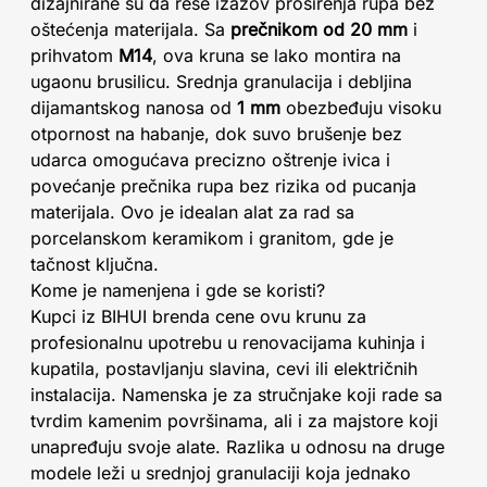
dizajnirane su da reše izazov proširenja rupa bez
oštećenja materijala. Sa
prečnikom od 20 mm
i
prihvatom
M14
, ova kruna se lako montira na
ugaonu brusilicu. Srednja granulacija i debljina
dijamantskog nanosa od
1 mm
obezbeđuju visoku
otpornost na habanje, dok suvo brušenje bez
udarca omogućava precizno oštrenje ivica i
povećanje prečnika rupa bez rizika od pucanja
materijala. Ovo je idealan alat za rad sa
porcelanskom keramikom i granitom, gde je
tačnost ključna.
Kome je namenjena i gde se koristi?
Kupci iz BIHUI brenda cene ovu krunu za
profesionalnu upotrebu u renovacijama kuhinja i
kupatila, postavljanju slavina, cevi ili električnih
instalacija. Namenska je za stručnjake koji rade sa
tvrdim kamenim površinama, ali i za majstore koji
unapređuju svoje alate. Razlika u odnosu na druge
modele leži u srednjoj granulaciji koja jednako