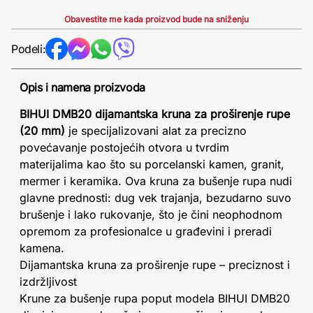
Obavestite me kada proizvod bude na sniženju
Podeli:
Opis i namena proizvoda
BIHUI DMB20 dijamantska kruna za proširenje rupe
(20 mm)
je specijalizovani alat za precizno
povećavanje postojećih otvora u tvrdim
materijalima kao što su porcelanski kamen, granit,
mermer i keramika. Ova kruna za bušenje rupa nudi
glavne prednosti: dug vek trajanja, bezudarno suvo
brušenje i lako rukovanje, što je čini neophodnom
opremom za profesionalce u građevini i preradi
kamena.
Dijamantska kruna za proširenje rupe – preciznost i
izdržljivost
Krune za bušenje rupa poput modela BIHUI DMB20