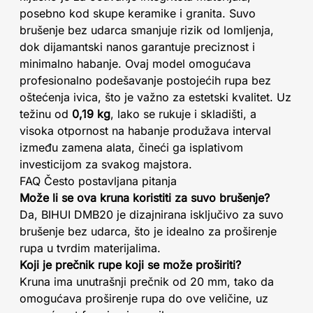
posebno kod skupe keramike i granita. Suvo
brušenje bez udarca smanjuje rizik od lomljenja,
dok dijamantski nanos garantuje preciznost i
minimalno habanje. Ovaj model omogućava
profesionalno podešavanje postojećih rupa bez
oštećenja ivica, što je važno za estetski kvalitet. Uz
težinu od
0,19 kg
, lako se rukuje i skladišti, a
visoka otpornost na habanje produžava interval
između zamena alata, čineći ga isplativom
investicijom za svakog majstora.
FAQ Često postavljana pitanja
Može li se ova kruna koristiti za suvo brušenje?
Da, BIHUI DMB20 je dizajnirana isključivo za suvo
brušenje bez udarca, što je idealno za proširenje
rupa u tvrdim materijalima.
Koji je prečnik rupe koji se može proširiti?
Kruna ima unutrašnji prečnik od 20 mm, tako da
omogućava proširenje rupa do ove veličine, uz