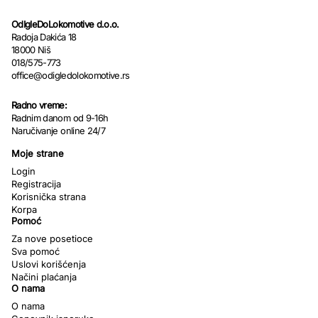
OdIgleDoLokomotive d.o.o.
Radoja Dakića 18
18000 Niš
018/575-773
office@odigledolokomotive.rs
Radno vreme:
Radnim danom od 9-16h
Naručivanje online 24/7
Moje strane
Login
Registracija
Korisnička strana
Korpa
Pomoć
Za nove posetioce
Sva pomoć
Uslovi korišćenja
Načini plaćanja
O nama
O nama