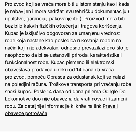
Proizvod koji se vraća mora biti u istom stanju kao i kada
je nabavljen i mora sadržati svu tehničku dokumentaciju (
uputstvo, garanciju, pakovanje itd ). Proizvod mora biti
bez bilo kakvih fizičkih oštećenja i tragova korišćenja.
Kupac je isključivo odgovoran za umanjenu vrednost
robe koja nastane kao posledica rukovanja robom na
način koji nije adekvatan, odnosno prevazilazi ono što je
neophodno da bi se ustanovili priroda, karakteristike i
funkcionalnost robe. Kupac pismeno ili elektronski
obaveštava prodavca u roku od 14 dana da vraća
proizvod, pomoću Obrasca za odustanak koji se nalazi
na poledjini računa. Troškove transporta pri vraćanju robe
snosi kupac. Posle 14 dana od dana prijema Od Igle Do
Lokomotive doo nije obavezna da vrati novac ili zameni
robu. Za detaljnije informacije kliknite na link
Prava i
obaveze potrošača