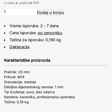
U cenu je uračunat PDV
Vreme isporuke: 2 - 7 dana
Cena isporuke:
po cenovniku
Težina za isporuku: 0,190 kg
Deklaracija
Karakteristike proizvoda
Prečnik: 20 mm
Prihvat: M14
Granulacija: srednja
Debljina dijamantskog nanosa: 1 mm
Tip brušenja: suvo, bez udarca
Namena: keramika, profesionalna upotreba
Težina: 0,19 kg