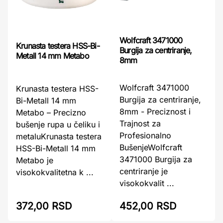
Wolfcraft 3471000
Krunasta testera HSS-Bi-
Burgija za centriranje,
Metall 14 mm Metabo
8mm
Wolfcraft 3471000
Krunasta testera HSS-
Burgija za centriranje,
Bi-Metall 14 mm
8mm - Preciznost i
Metabo – Precizno
Trajnost za
bušenje rupa u čeliku i
Profesionalno
metaluKrunasta testera
BušenjeWolfcraft
HSS-Bi-Metall 14 mm
3471000 Burgija za
Metabo je
centriranje je
visokokvalitetna k ...
visokokvalit ...
372,00 RSD
452,00 RSD