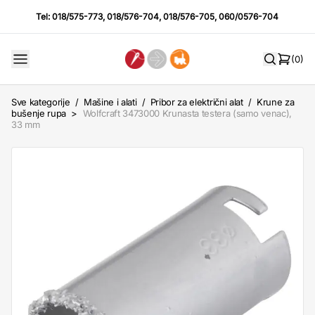
Tel:
018/575-773
,
018/576-704
,
018/576-705
,
060/0576-704
(0)
Sve kategorije
/
Mašine i alati
/
Pribor za električni alat
/
Krune za
bušenje rupa
>
Wolfcraft 3473000 Krunasta testera (samo venac),
33 mm