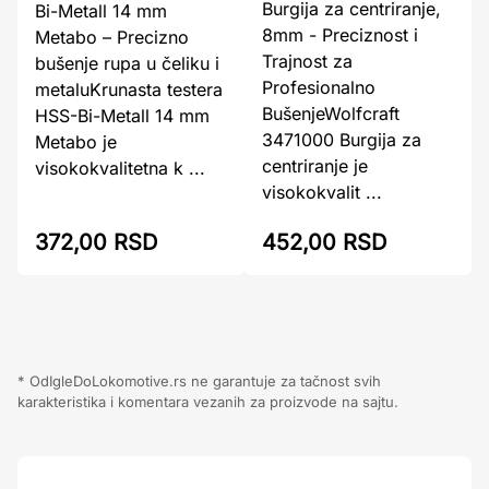
Burgija za centriranje,
Bi-Metall 14 mm
8mm - Preciznost i
Metabo – Precizno
Trajnost za
bušenje rupa u čeliku i
Profesionalno
metaluKrunasta testera
BušenjeWolfcraft
HSS-Bi-Metall 14 mm
3471000 Burgija za
Metabo je
centriranje je
visokokvalitetna k ...
visokokvalit ...
372,00 RSD
452,00 RSD
* OdIgleDoLokomotive.rs ne garantuje za tačnost svih
karakteristika i komentara vezanih za proizvode na sajtu.