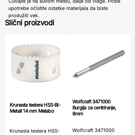
Čuvajte je na suvom mestu, dalje od vlage. Posle
upotrebe očistite ostatke materijala da biste
produžili vek.
Slični proizvodi
Wolfcraft 3471000
Krunasta testera HSS-Bi-
Burgija za centriranje,
Metall 14 mm Metabo
8mm
Wolfcraft 3471000
Krunasta testera HSS-