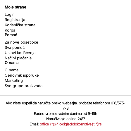
Moje strane
Login
Registracija
Korisnička strana
Korpa
Pomoć
Za nove posetioce
Sva pomoć
Uslovi korišćenja
Načini plaćanja
O nama
O nama
Cenovnik isporuke
Marketing
Sve grupe proizvoda
Ako niste uspeli da naručite preko websajta, probajte telefonom 018/575-
773
Radno vreme: radnim danima od 9-16h
Naručivanje online 24/7
Email:
office (*@*)odigledolokomotive(*.*)rs