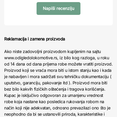
Napiši recenziju
Reklamacija i zamena proizvoda
Ako niste zadovoljni proizvodom kupljenim na sajtu
www.odigledolokomotive.rs, iz bilo kog razloga, u roku
od 14 dana od dana prijema robe možete vratiti proizvod.
Proizvod koji se vraća mora biti u istom stanju kao i kada
je nabavljen i mora sadržati svu tehničku dokumentaciju (
uputstvo, garanciju, pakovanje itd ). Proizvod mora biti
bez bilo kakvih fizičkih oštećenja i tragova korišćenja.
Kupac je isključivo odgovoran za umanjenu vrednost
robe koja nastane kao posledica rukovanja robom na
način koji nije adekvatan, odnosno prevazilazi ono što je
neophodno da bi se ustanovili priroda, karakteristike i