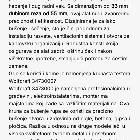
habanje i dug radni vek. Sa dimenzijom od
33 mm
i
dubinom reza od 55 mm
, ovaj alat nudi izvanrednu
preciznost i efikasnost. Dizajnirana je za lako
bušenje i sečenje, što je čini pogodnom za
instalaciju rasvete, ventilacionih sistema i otvora za
kablovsku organizaciju. Robustna konstrukcija
osigurava da alat zadrži oštrinu čak i nakon
višekratne upotrebe, smanjujući potrebu za čestim
zamene.
Gde se koristi i kome je namenjena krunasta testera
Wolfcraft 3473000?
Wolfcraft 3473000 je namenjena profesionalcima u
građevini, elektroinstalaterima, monterima i
majstorima koji rade sa različitim materijalima. Ova
kruna za bušenje rupa se koristi za precizno
bušenje otvora u zidovima od cigle, betona, gipsa i
pločica. Razlika u odnosu na druge modele leži u
visokokvalitetnom tvrdom metalu i posebnom