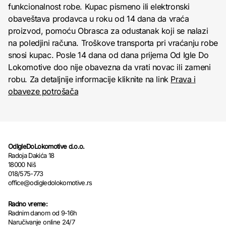
funkcionalnost robe. Kupac pismeno ili elektronski
obaveštava prodavca u roku od 14 dana da vraća
proizvod, pomoću Obrasca za odustanak koji se nalazi
na poledjini računa. Troškove transporta pri vraćanju robe
snosi kupac. Posle 14 dana od dana prijema Od Igle Do
Lokomotive doo nije obavezna da vrati novac ili zameni
robu. Za detaljnije informacije kliknite na link
Prava i
obaveze potrošača
OdIgleDoLokomotive d.o.o.
Radoja Dakića 18
18000 Niš
018/575-773
office@odigledolokomotive.rs
Radno vreme:
Radnim danom od 9-16h
Naručivanje online 24/7