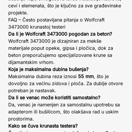
cevi i elemenata, što je ključno za sve građevinske
projekte.
FAQ – Često postavljana pitanja o Wolfcraft
3473000 krunastoj testeri
Da li je Wolfcraft 3473000 pogodan za beton?
Wolfcraft 3473000 je dizajniran za mekše
materijale poput opeke, gipsa i pločica, dok za
beton preporučujemo specijalizovane krune sa
dijamantskim vrhom.
Koja je maksimalna dubina bušenja?
Maksimalna dubina reza iznosi
55 mm
, što je
dovoljno za većinu zidova i ploča. Za dublje otvore
potreban je nastavak.
Da li se venac može koristiti samostalno?
Da, venac je namenjen za samostalnu upotrebu sa
adapterom ili bušilicom, što olakšava rad u uskim
prostorima.
Kako se čuva krunasta testera?