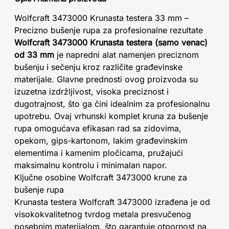
Wolfcraft 3473000 Krunasta testera 33 mm –
Precizno bušenje rupa za profesionalne rezultate
Wolfcraft 3473000 Krunasta testera (samo venac)
od 33 mm
je napredni alat namenjen preciznom
bušenju i sečenju kroz različite građevinske
materijale. Glavne prednosti ovog proizvoda su
izuzetna izdržljivost, visoka preciznost i
dugotrajnost, što ga čini idealnim za profesionalnu
upotrebu. Ovaj vrhunski komplet kruna za bušenje
rupa omogućava efikasan rad sa zidovima,
opekom, gips-kartonom, lakim građevinskim
elementima i kamenim pločicama, pružajući
maksimalnu kontrolu i minimalan napor.
Ključne osobine Wolfcraft 3473000 krune za
bušenje rupa
Krunasta testera Wolfcraft 3473000 izrađena je od
visokokvalitetnog tvrdog metala presvučenog
posebnim materijalom, što garantuje otpornost na