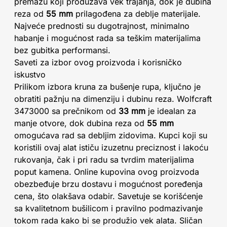
premazu koji produžava vek trajanja, dok je dubina
reza od
55 mm
prilagođena za deblje materijale.
Najveće prednosti su dugotrajnost, minimalno
habanje i mogućnost rada sa teškim materijalima
bez gubitka performansi.
Saveti za izbor ovog proizvoda i korisničko
iskustvo
Prilikom izbora kruna za bušenje rupa, ključno je
obratiti pažnju na dimenziju i dubinu reza. Wolfcraft
3473000 sa prečnikom od
33 mm
je idealan za
manje otvore, dok dubina reza od
55 mm
omogućava rad sa debljim zidovima. Kupci koji su
koristili ovaj alat ističu izuzetnu preciznost i lakoću
rukovanja, čak i pri radu sa tvrdim materijalima
poput kamena. Online kupovina ovog proizvoda
obezbeđuje brzu dostavu i mogućnost poređenja
cena, što olakšava odabir. Savetuje se korišćenje
sa kvalitetnom bušilicom i pravilno podmazivanje
tokom rada kako bi se produžio vek alata. Sličan