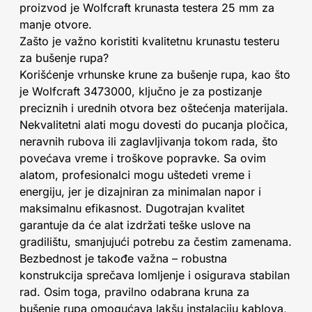
proizvod je Wolfcraft krunasta testera 25 mm za
manje otvore.
Zašto je važno koristiti kvalitetnu krunastu testeru
za bušenje rupa?
Korišćenje vrhunske krune za bušenje rupa, kao što
je Wolfcraft 3473000, ključno je za postizanje
preciznih i urednih otvora bez oštećenja materijala.
Nekvalitetni alati mogu dovesti do pucanja pločica,
neravnih rubova ili zaglavljivanja tokom rada, što
povećava vreme i troškove popravke. Sa ovim
alatom, profesionalci mogu uštedeti vreme i
energiju, jer je dizajniran za minimalan napor i
maksimalnu efikasnost. Dugotrajan kvalitet
garantuje da će alat izdržati teške uslove na
gradilištu, smanjujući potrebu za čestim zamenama.
Bezbednost je takođe važna – robustna
konstrukcija sprečava lomljenje i osigurava stabilan
rad. Osim toga, pravilno odabrana kruna za
bušenje rupa omogućava lakšu instalaciju kablova,