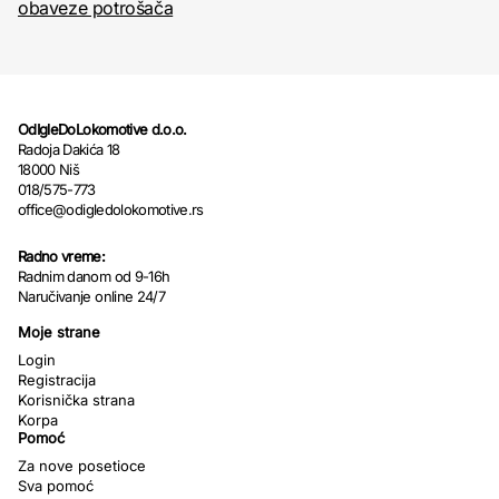
obaveze potrošača
OdIgleDoLokomotive d.o.o.
Radoja Dakića 18
18000 Niš
018/575-773
office@odigledolokomotive.rs
Radno vreme:
Radnim danom od 9-16h
Naručivanje online 24/7
Moje strane
Login
Registracija
Korisnička strana
Korpa
Pomoć
Za nove posetioce
Sva pomoć