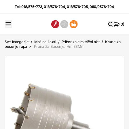
Tel:
018/575-773
,
018/576-704
,
018/576-705
,
060/0576-704
(0)
Sve kategorije
/
Mašine i alati
/
Pribor za električni alat
/
Krune za
bušenje rupa
>
Kruna Za Bušenje. Hm 83Mm