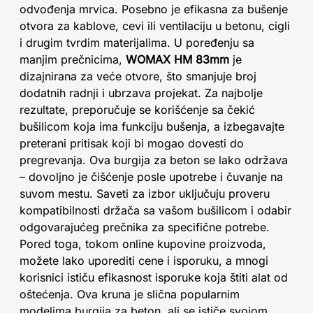
odvođenja mrvica. Posebno je efikasna za bušenje
otvora za kablove, cevi ili ventilaciju u betonu, cigli
i drugim tvrdim materijalima. U poređenju sa
manjim prečnicima,
WOMAX HM 83mm
je
dizajnirana za veće otvore, što smanjuje broj
dodatnih radnji i ubrzava projekat. Za najbolje
rezultate, preporučuje se korišćenje sa čekić
bušilicom koja ima funkciju bušenja, a izbegavajte
preterani pritisak koji bi mogao dovesti do
pregrevanja. Ova burgija za beton se lako održava
– dovoljno je čišćenje posle upotrebe i čuvanje na
suvom mestu. Saveti za izbor uključuju proveru
kompatibilnosti držača sa vašom bušilicom i odabir
odgovarajućeg prečnika za specifične potrebe.
Pored toga, tokom online kupovine proizvoda,
možete lako uporediti cene i isporuku, a mnogi
korisnici ističu efikasnost isporuke koja štiti alat od
oštećenja. Ova kruna je slična popularnim
modelima burgija za beton, ali se ističe svojom