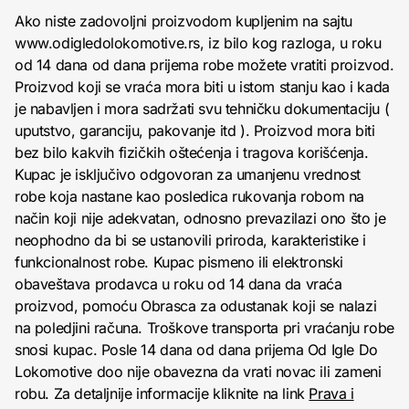
Ako niste zadovoljni proizvodom kupljenim na sajtu
www.odigledolokomotive.rs, iz bilo kog razloga, u roku
od 14 dana od dana prijema robe možete vratiti proizvod.
Proizvod koji se vraća mora biti u istom stanju kao i kada
je nabavljen i mora sadržati svu tehničku dokumentaciju (
uputstvo, garanciju, pakovanje itd ). Proizvod mora biti
bez bilo kakvih fizičkih oštećenja i tragova korišćenja.
Kupac je isključivo odgovoran za umanjenu vrednost
robe koja nastane kao posledica rukovanja robom na
način koji nije adekvatan, odnosno prevazilazi ono što je
neophodno da bi se ustanovili priroda, karakteristike i
funkcionalnost robe. Kupac pismeno ili elektronski
obaveštava prodavca u roku od 14 dana da vraća
proizvod, pomoću Obrasca za odustanak koji se nalazi
na poledjini računa. Troškove transporta pri vraćanju robe
snosi kupac. Posle 14 dana od dana prijema Od Igle Do
Lokomotive doo nije obavezna da vrati novac ili zameni
robu. Za detaljnije informacije kliknite na link
Prava i