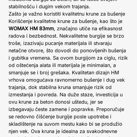
stabilnošću i dugim vekom trajanja.
Zašto je važno koristiti kvalitetnu krune za bušenje
Korišćenje kvalitetne krune za bušenje, kao što je
WOMAX HM 83mm
, značajno utiče na efikasnost
radova i bezbednost. Nekvalitetne burgije se brzo
troše, izazivaju pucanje materijala ili stvaraju
netačne otvore, što dovodi do ponovljenih bušenja
i gubitka vremena. Sa ovom burgijom za ciglu, rizik
od oštećenja alata ili materijala je minimalan, a
smanjuje se i broj grešaka. Kvalitetan dizajn HM
vrhova omogućava ravnomerno bušenje i dug vek
trajanja, dok stabilna kruna smanjuje rizik od
izmestanja i povreda. Na duže staze, investicija u
ovu krune za beton donosi uštedu, jer se
izbegavaju česte zamene i popravke. Preporučuje
se redovno čišćenje burgije posle upotrebe i
skladištenje na suvom mestu kako bi se produžio
njen vek. Ova kruna je idealna za svakodnevne