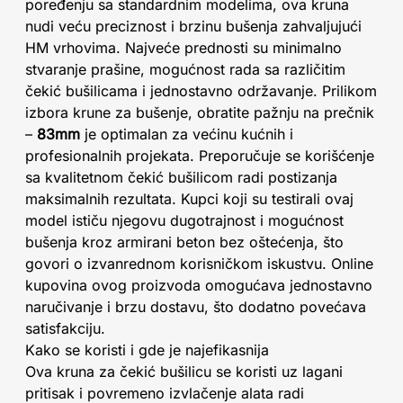
poređenju sa standardnim modelima, ova kruna
nudi veću preciznost i brzinu bušenja zahvaljujući
HM vrhovima. Najveće prednosti su minimalno
stvaranje prašine, mogućnost rada sa različitim
čekić bušilicama i jednostavno održavanje. Prilikom
izbora krune za bušenje, obratite pažnju na prečnik
–
83mm
je optimalan za većinu kućnih i
profesionalnih projekata. Preporučuje se korišćenje
sa kvalitetnom čekić bušilicom radi postizanja
maksimalnih rezultata. Kupci koji su testirali ovaj
model ističu njegovu dugotrajnost i mogućnost
bušenja kroz armirani beton bez oštećenja, što
govori o izvanrednom korisničkom iskustvu. Online
kupovina ovog proizvoda omogućava jednostavno
naručivanje i brzu dostavu, što dodatno povećava
satisfakciju.
Kako se koristi i gde je najefikasnija
Ova kruna za čekić bušilicu se koristi uz lagani
pritisak i povremeno izvlačenje alata radi