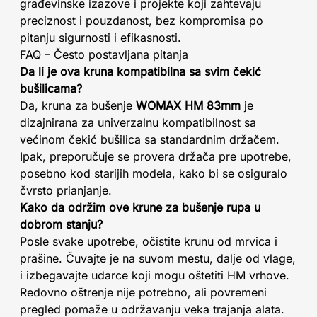
građevinske izazove i projekte koji zahtevaju
preciznost i pouzdanost, bez kompromisa po
pitanju sigurnosti i efikasnosti.
FAQ – Često postavljana pitanja
Da li je ova kruna kompatibilna sa svim čekić
bušilicama?
Da, kruna za bušenje
WOMAX HM 83mm
je
dizajnirana za univerzalnu kompatibilnost sa
većinom čekić bušilica sa standardnim držačem.
Ipak, preporučuje se provera držača pre upotrebe,
posebno kod starijih modela, kako bi se osiguralo
čvrsto prianjanje.
Kako da održim ove krune za bušenje rupa u
dobrom stanju?
Posle svake upotrebe, očistite krunu od mrvica i
prašine. Čuvajte je na suvom mestu, dalje od vlage,
i izbegavajte udarce koji mogu oštetiti HM vrhove.
Redovno oštrenje nije potrebno, ali povremeni
pregled pomaže u održavanju veka trajanja alata.