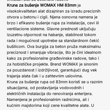
Kruna za bušenje WOMAX HM 83mm
je
visokokvalitetan alat dizajniran za izradu preciznih
otvora u betonu i cigli. Njena osnovna namena je
brzo i efikasno bušenje rupa za instalacije, cevi ili
ventilacione sisteme. Glavne prednosti uključuju
izuzetnu otpornost na habanje, stabilnost tokom
rada i mogućnost upotrebe sa standardnom čekić
bušilicom. Ova burgija za beton pruža maksimalnu
preciznost i smanjuje vibracije, što je čini idealnom
kako za profesionalne građevinske radove, tako i
za hobističke projekte. Brend WOMAX je sinonim
za pouzdanost i izdržljivost, garantujući dug vek
trajanja alata čak i u zahtevnim uslovima.
Kruna za bušenje rupa od 83mm koristi se u raznim
situacijama, od postavljanja vodovodnih i
električnih instalacija do renoviranja enterijera.
Namenjena je profesionalnim radnicima, ali i
kućnim majstorima koji cene kvalitetne alate. U