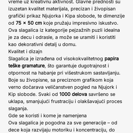
vreme uz kreativnu aktivnost. Glavne prednosti su
izuzetan kvalitet materijala, precizan i živopisan
grafički prikaz Njujorka i Kipa slobode, te dimenzije
od
75 x 50 cm
koje pružaju impresivno iskustvo.
Ova slagalica iz kategorije pejzažnih puzli idealna
je za decu i odrasle, a može se uramiti i koristiti
kao dekorativni detalj u domu.
Kvalitet i dizajn
Slagalica je izrađena od visokokvalitetnog
papira
teške gramature
, što garantuje dugotrajnost i
otpornost na habanje pri višestrukom sastavljanju.
Boje su živopisne, sa preciznom grafikom koja
verno dočarava veličanstven pogled na Njujork i
Kip slobode. Svaki od
1000 delova
savršeno se
uklapa, smanjujući frustraciju i olakšavajući proces
slaganja.
Gde se koristi i kome je namenjena
Ova slagalica je pogodna za sve generacije – od
dece koja razvijaju motoriku i koncentraciju, do