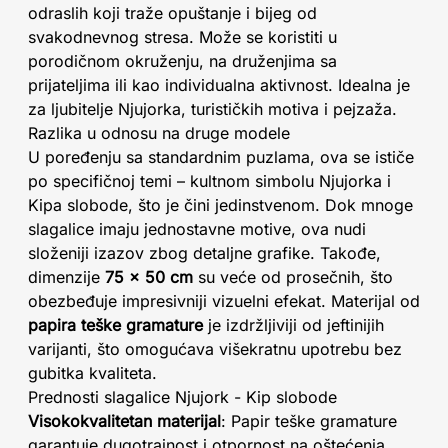
odraslih koji traže opuštanje i bijeg od
svakodnevnog stresa. Može se koristiti u
porodičnom okruženju, na druženjima sa
prijateljima ili kao individualna aktivnost. Idealna je
za ljubitelje Njujorka, turističkih motiva i pejzaža.
Razlika u odnosu na druge modele
U poređenju sa standardnim puzlama, ova se ističe
po specifičnoj temi – kultnom simbolu Njujorka i
Kipa slobode, što je čini jedinstvenom. Dok mnoge
slagalice imaju jednostavne motive, ova nudi
složeniji izazov zbog detaljne grafike. Takođe,
dimenzije
75 x 50 cm
su veće od prosečnih, što
obezbeđuje impresivniji vizuelni efekat. Materijal od
papira teške gramature
je izdržljiviji od jeftinijih
varijanti, što omogućava višekratnu upotrebu bez
gubitka kvaliteta.
Prednosti slagalice Njujork - Kip slobode
Visokokvalitetan materijal
: Papir teške gramature
garantuje dugotrajnost i otpornost na oštećenja.