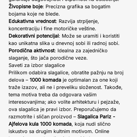
Živopisne boje
: Precizna grafika sa bogatim
bojama koje ne blede.
Edukativna vrednost
: Razvija strpljenje,
koncentraciju i fine motoričke veštine.
Dekorativni potencijal
: Može se uramiti i koristiti
kao unikatna slika u dnevnoj sobi ili radnoj sobi.
Porodična aktivnost
: Idealna za zajedničko
slaganje, što jača porodične veze.
Saveti za izbor slagalice
Prilikom odabira slagalice, obratite pažnju na broj
delova –
1000 komada
je optimalan za one koji
traže izazov, ali ne i preveliku složenost. Takođe,
tema motiva treba da odgovara vašim
interesovanjima; ako volite arhitekturu i pejzaže,
ova slagalica je pravi izbor. Preporučujemo da
razmotrite i sličan proizvod –
Slagalica Pariz -
Ajfelova kula 1000 komada
, koja nudi slično
iskustvo sa drugim kultnim motivom. Online