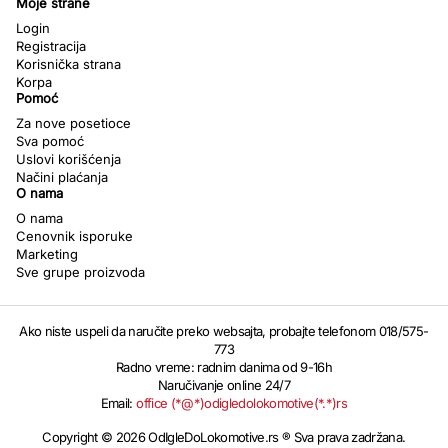
Moje strane
Login
Registracija
Korisnička strana
Korpa
Pomoć
Za nove posetioce
Sva pomoć
Uslovi korišćenja
Načini plaćanja
O nama
O nama
Cenovnik isporuke
Marketing
Sve grupe proizvoda
Ako niste uspeli da naručite preko websajta, probajte telefonom 018/575-
773
Radno vreme: radnim danima od 9-16h
Naručivanje online 24/7
Email:
office (*@*)odigledolokomotive(*.*)rs
Copyright © 2026 OdIgleDoLokomotive.rs ® Sva prava zadržana.