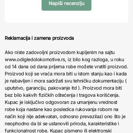
Napiši recenziju
Reklamacija i zamena proizvoda
Ako niste zadovoljni proizvodom kupljenim na sajtu
www.odigledolokomotive.rs, iz bilo kog razloga, u roku
od 14 dana od dana prijema robe možete vratiti proizvod.
Proizvod koji se vraća mora biti u istom stanju kao i kada
je nabavljen i mora sadržati svu tehničku dokumentaciju (
uputstvo, garanciju, pakovanje itd ). Proizvod mora biti
bez bilo kakvih fizičkih oštećenja i tragova korišćenja.
Kupac je isključivo odgovoran za umanjenu vrednost
robe koja nastane kao posledica rukovanja robom na
način koji nije adekvatan, odnosno prevazilazi ono što je
neophodno da bi se ustanovili priroda, karakteristike i
funkcionalnost robe. Kupac pismeno ili elektronski