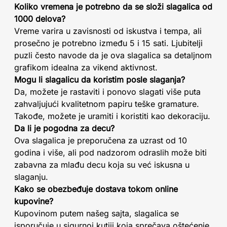
Koliko vremena je potrebno da se složi slagalica od
1000 delova?
Vreme varira u zavisnosti od iskustva i tempa, ali
prosečno je potrebno između 5 i 15 sati. Ljubitelji
puzli često navode da je ova slagalica sa detaljnom
grafikom idealna za vikend aktivnost.
Mogu li slagalicu da koristim posle slaganja?
Da, možete je rastaviti i ponovo slagati više puta
zahvaljujući kvalitetnom papiru teške gramature.
Takođe, možete je uramiti i koristiti kao dekoraciju.
Da li je pogodna za decu?
Ova slagalica je preporučena za uzrast od 10
godina i više, ali pod nadzorom odraslih može biti
zabavna za mlađu decu koja su već iskusna u
slaganju.
Kako se obezbeđuje dostava tokom online
kupovine?
Kupovinom putem našeg sajta, slagalica se
isporučuje u sigurnoj kutiji koja sprečava oštećenje