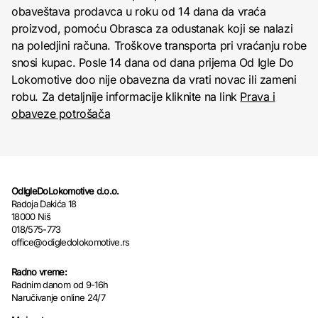
obaveštava prodavca u roku od 14 dana da vraća
proizvod, pomoću Obrasca za odustanak koji se nalazi
na poledjini računa. Troškove transporta pri vraćanju robe
snosi kupac. Posle 14 dana od dana prijema Od Igle Do
Lokomotive doo nije obavezna da vrati novac ili zameni
robu. Za detaljnije informacije kliknite na link
Prava i
obaveze potrošača
OdIgleDoLokomotive d.o.o.
Radoja Dakića 18
18000 Niš
018/575-773
office@odigledolokomotive.rs
Radno vreme:
Radnim danom od 9-16h
Naručivanje online 24/7