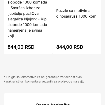
slobode 1000 komada
– Savršen izbor za
Puzzle sa motivima
ljubitelje puzliOva
dinosaurusa 1000 kom
slagalica Njujork - Kip
...
slobode 1000 komada
namenjena je svima
koji ...
844,00 RSD
844,00 RSD
* OdIgleDoLokomotive.rs ne garantuje za tačnost svih
karakteristika i komentara vezanih za proizvode na sajtu.