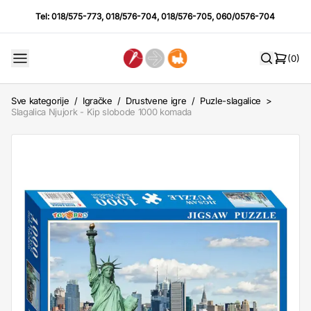
Tel:
018/575-773
,
018/576-704
,
018/576-705
,
060/0576-704
(0)
Sve kategorije
/
Igračke
/
Drustvene igre
/
Puzle-slagalice
>
Slagalica Njujork - Kip slobode 1000 komada