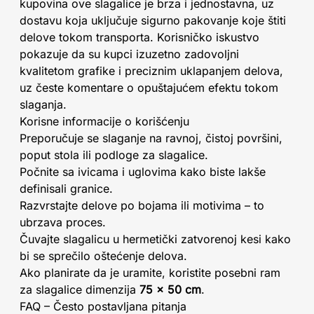
kupovina ove slagalice je brza i jednostavna, uz
dostavu koja uključuje sigurno pakovanje koje štiti
delove tokom transporta. Korisničko iskustvo
pokazuje da su kupci izuzetno zadovoljni
kvalitetom grafike i preciznim uklapanjem delova,
uz česte komentare o opuštajućem efektu tokom
slaganja.
Korisne informacije o korišćenju
Preporučuje se slaganje na ravnoj, čistoj površini,
poput stola ili podloge za slagalice.
Počnite sa ivicama i uglovima kako biste lakše
definisali granice.
Razvrstajte delove po bojama ili motivima – to
ubrzava proces.
Čuvajte slagalicu u hermetički zatvorenoj kesi kako
bi se sprečilo oštećenje delova.
Ako planirate da je uramite, koristite posebni ram
za slagalice dimenzija
75 x 50 cm
.
FAQ – Često postavljana pitanja