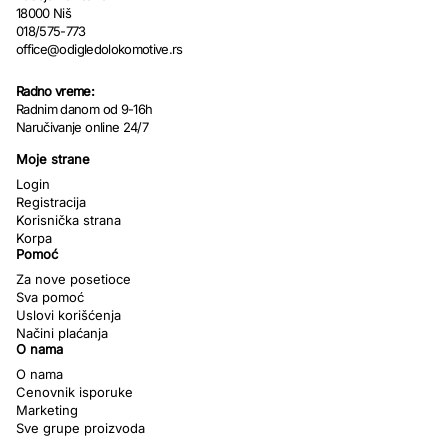
18000 Niš
018/575-773
office@odigledolokomotive.rs
Radno vreme:
Radnim danom od 9-16h
Naručivanje online 24/7
Moje strane
Login
Registracija
Korisnička strana
Korpa
Pomoć
Za nove posetioce
Sva pomoć
Uslovi korišćenja
Načini plaćanja
O nama
O nama
Cenovnik isporuke
Marketing
Sve grupe proizvoda