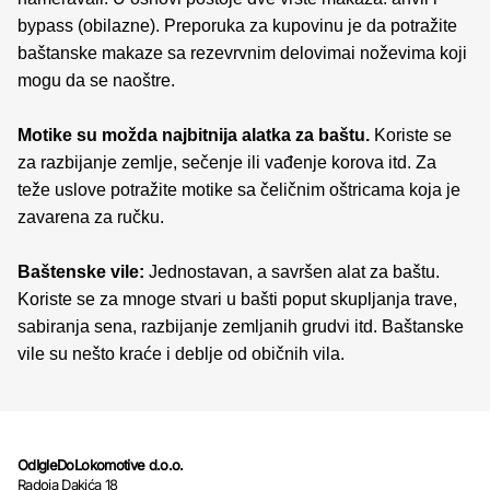
bypass (obilazne). Preporuka za kupovinu je da potražite
baštanske makaze sa rezevrvnim delovimai noževima koji
mogu da se naoštre.
Motike su možda najbitnija alatka za baštu.
Koriste se
za razbijanje zemlje, sečenje ili vađenje korova itd. Za
teže uslove potražite motike sa čeličnim oštricama koja je
zavarena za ručku.
Baštenske vile:
Jednostavan, a savršen alat za baštu.
Koriste se za mnoge stvari u bašti poput skupljanja trave,
sabiranja sena, razbijanje zemljanih grudvi itd. Baštanske
vile su nešto kraće i deblje od običnih vila.
OdIgleDoLokomotive d.o.o.
Radoja Dakića 18