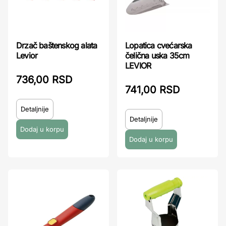
Drzač baštenskog alata
Lopatica cvećarska
Levior
čelična uska 35cm
LEVIOR
736,00 RSD
741,00 RSD
Detaljnije
Detaljnije