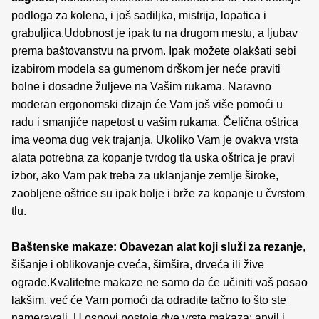
podloga za kolena, i još sadiljka, mistrija, lopatica i
grabuljica.Udobnost je ipak tu na drugom mestu, a ljubav
prema baštovanstvu na prvom. Ipak možete olakšati sebi
izabirom modela sa gumenom drškom jer neće praviti
bolne i dosadne žuljeve na Vašim rukama. Naravno
moderan ergonomski dizajn će Vam još više pomoći u
radu i smanjiće napetost u vašim rukama. Čelična oštrica
ima veoma dug vek trajanja. Ukoliko Vam je ovakva vrsta
alata potrebna za kopanje tvrdog tla uska oštrica je pravi
izbor, ako Vam pak treba za uklanjanje zemlje široke,
zaobljene oštrice su ipak bolje i brže za kopanje u čvrstom
tlu.
Baštenske makaze: Obavezan alat koji služi za rezanje
,
šišanje i oblikovanje cveća, šimšira, drveća ili žive
ograde.Kvalitetne makaze ne samo da će učiniti vaš posao
lakšim, već će Vam pomoći da odradite tačno to što ste
nameravali. U osnovi postoje dve vrste makaza: anvil i