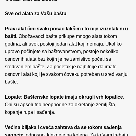
Sve od alata za Vašu baštu
Pravi alat čini svaki posao lakšim i to nije izuzetak ni u
bašti
. Obožavaoci bašte prikupe mnogo alata tokom
godina, ali uvek postoji jedan alat koji nemaju. Ukoliko
upravo počinjete sa baštovanstvom, postoje nekoliko
osnovnih alata bez kojih je ne zamislivo početi sa
sređivanjem bašte. Za početak je najbitnije da imate
osnovni alat koji je svakom čoveku potreban u sređivanju
bašte.
Lopate: Baštenske lopate imaju okrugli vrh lopatice
.
Oni su apsolutno neophodne za okretanje zemljišta,
kopanje rupa i sađenja.
Većina biljaka i cveća zahteva da se tokom sađenja
sagnete
, odnosno, kleknete na kolena. Za to Vam trebaju