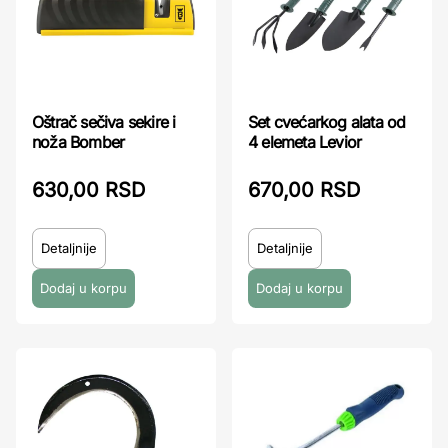
Oštrač sečiva sekire i
Set cvećarkog alata od
noža Bomber
4 elemeta Levior
630,00 RSD
670,00 RSD
Detaljnije
Detaljnije