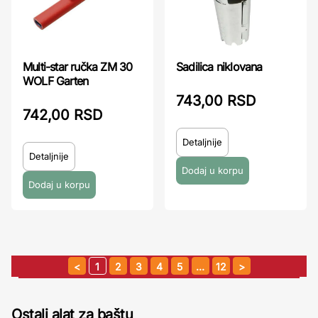
Multi-star ručka ZM 30
Sadilica niklovana
WOLF Garten
743,00 RSD
742,00 RSD
Detaljnije
Detaljnije
1
2
3
4
5
…
12
Ostali alat za baštu