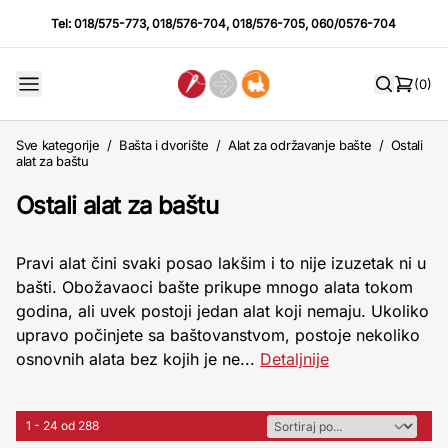
Tel:
018/575-773
,
018/576-704
,
018/576-705
,
060/0576-704
(0)
Sve kategorije
/
Bašta i dvorište
/
Alat za održavanje bašte
/
Ostali
alat za baštu
Ostali alat za baštu
Pravi alat čini svaki posao lakšim i to nije izuzetak ni u
bašti. Obožavaoci bašte prikupe mnogo alata tokom
godina, ali uvek postoji jedan alat koji nemaju. Ukoliko
upravo počinjete sa baštovanstvom, postoje nekoliko
osnovnih alata bez kojih je ne...
Detaljnije
1 - 24 od 288