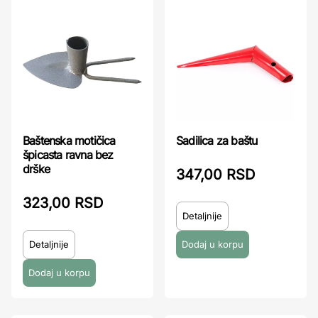
Sadilica za baštu
Baštenska motičica
špicasta ravna bez
drške
347,00 RSD
323,00 RSD
Detaljnije
Detaljnije