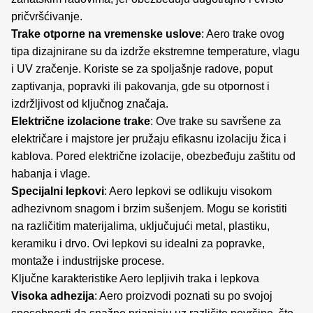
pričvršćivanje.
Trake otporne na vremenske uslove
: Aero trake ovog
tipa dizajnirane su da izdrže ekstremne temperature, vlagu
i UV zračenje. Koriste se za spoljašnje radove, poput
zaptivanja, popravki ili pakovanja, gde su otpornost i
izdržljivost od ključnog značaja.
Električne izolacione trake
: Ove trake su savršene za
električare i majstore jer pružaju efikasnu izolaciju žica i
kablova. Pored električne izolacije, obezbeđuju zaštitu od
habanja i vlage.
Specijalni lepkovi
: Aero lepkovi se odlikuju visokom
adhezivnom snagom i brzim sušenjem. Mogu se koristiti
na različitim materijalima, uključujući metal, plastiku,
keramiku i drvo. Ovi lepkovi su idealni za popravke,
montaže i industrijske procese.
Ključne karakteristike Aero lepljivih traka i lepkova
Visoka adhezija
: Aero proizvodi poznati su po svojoj