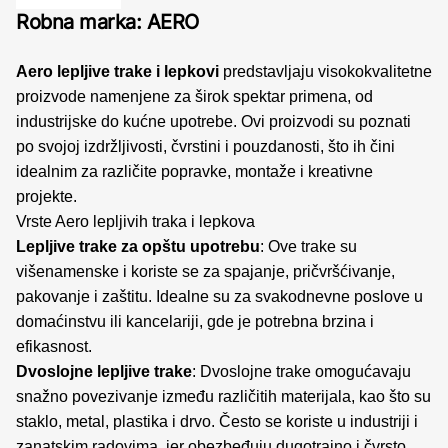
Robna marka: AERO
Aero lepljive trake i lepkovi
predstavljaju visokokvalitetne
proizvode namenjene za širok spektar primena, od
industrijske do kućne upotrebe. Ovi proizvodi su poznati
po svojoj izdržljivosti, čvrstini i pouzdanosti, što ih čini
idealnim za različite popravke, montaže i kreativne
projekte.
Vrste Aero lepljivih traka i lepkova
Lepljive trake za opštu upotrebu
: Ove trake su
višenamenske i koriste se za spajanje, pričvršćivanje,
pakovanje i zaštitu. Idealne su za svakodnevne poslove u
domaćinstvu ili kancelariji, gde je potrebna brzina i
efikasnost.
Dvoslojne lepljive trake
: Dvoslojne trake omogućavaju
snažno povezivanje između različitih materijala, kao što su
staklo, metal, plastika i drvo. Često se koriste u industriji i
zanatskim radovima, jer obezbeđuju dugotrajno i čvrsto