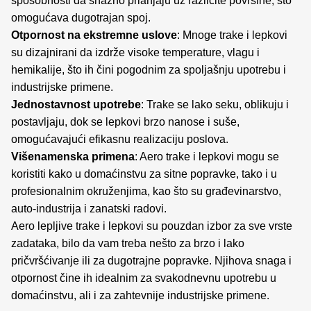
sposobnosti da snažno prianjaju uz različite površine, što
omogućava dugotrajan spoj.
Otpornost na ekstremne uslove
: Mnoge trake i lepkovi
su dizajnirani da izdrže visoke temperature, vlagu i
hemikalije, što ih čini pogodnim za spoljašnju upotrebu i
industrijske primene.
Jednostavnost upotrebe
: Trake se lako seku, oblikuju i
postavljaju, dok se lepkovi brzo nanose i suše,
omogućavajući efikasnu realizaciju poslova.
Višenamenska primena
: Aero trake i lepkovi mogu se
koristiti kako u domaćinstvu za sitne popravke, tako i u
profesionalnim okruženjima, kao što su građevinarstvo,
auto-industrija i zanatski radovi.
Aero lepljive trake i lepkovi su pouzdan izbor za sve vrste
zadataka, bilo da vam treba nešto za brzo i lako
pričvršćivanje ili za dugotrajne popravke. Njihova snaga i
otpornost čine ih idealnim za svakodnevnu upotrebu u
domaćinstvu, ali i za zahtevnije industrijske primene.