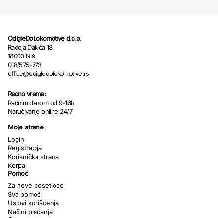
OdIgleDoLokomotive d.o.o.
Radoja Dakića 18
18000 Niš
018/575-773
office@odigledolokomotive.rs
Radno vreme:
Radnim danom od 9-16h
Naručivanje online 24/7
Moje strane
Login
Registracija
Korisnička strana
Korpa
Pomoć
Za nove posetioce
Sva pomoć
Uslovi korišćenja
Načini plaćanja