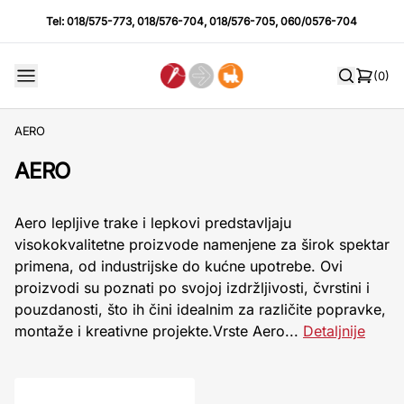
Tel:
018/575-773
,
018/576-704
,
018/576-705
,
060/0576-704
(0)
AERO
AERO
Aero lepljive trake i lepkovi predstavljaju
visokokvalitetne proizvode namenjene za širok spektar
primena, od industrijske do kućne upotrebe. Ovi
proizvodi su poznati po svojoj izdržljivosti, čvrstini i
pouzdanosti, što ih čini idealnim za različite popravke,
montaže i kreativne projekte.Vrste Aero...
Detaljnije