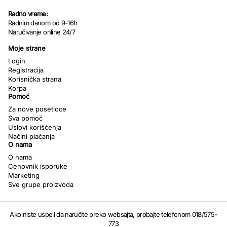
Radno vreme:
Radnim danom od 9-16h
Naručivanje online 24/7
Moje strane
Login
Registracija
Korisnička strana
Korpa
Pomoć
Za nove posetioce
Sva pomoć
Uslovi korišćenja
Načini plaćanja
O nama
O nama
Cenovnik isporuke
Marketing
Sve grupe proizvoda
Ako niste uspeli da naručite preko websajta, probajte telefonom 018/575-
773