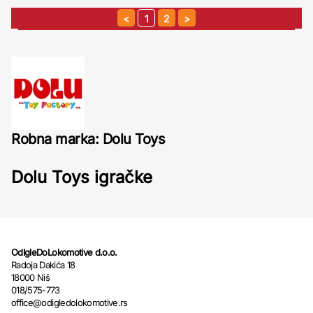
1
2
Robna marka: Dolu Toys
Dolu Toys igračke
OdIgleDoLokomotive d.o.o.
Radoja Dakića 18
18000 Niš
018/575-773
office@odigledolokomotive.rs