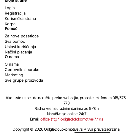
Moje strane
Login
Registracija
Korisnička strana
Korpa
Pomoć
Za nove posetioce
Sva pomoć
Uslovi korišćenja
Načini plaćanja
O nama
O nama
Cenovnik isporuke
Marketing
Sve grupe proizvoda
Ako niste uspeli da naručite preko websajta, probajte telefonom 018/575-
773
Radno vreme: radnim danima od 9-16h
Naručivanje online 24/7
Email:
office (*@*)odigledolokomotive(*.*)rs
Copyright © 2026 OdIgleDoLokomotive.rs ® Sva prava zadržana.