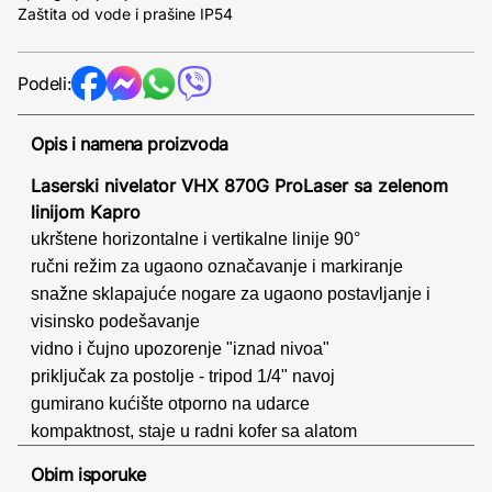
Zaštita od vode i prašine IP54
Podeli:
Opis i namena proizvoda
Laserski nivelator VHX 870G ProLaser sa zelenom
linijom Kapro
ukrštene horizontalne i vertikalne linije 90°
ručni režim za ugaono označavanje i markiranje
snažne sklapajuće nogare za ugaono postavljanje i
visinsko podešavanje
vidno i čujno upozorenje "iznad nivoa"
priključak za postolje - tripod 1/4" navoj
gumirano kućište otporno na udarce
kompaktnost, staje u radni kofer sa alatom
Obim isporuke