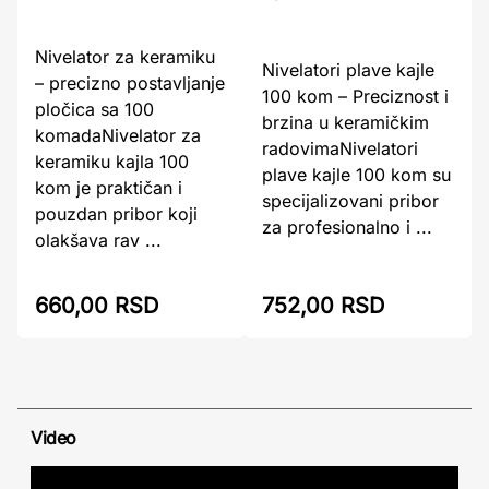
Nivelator za keramiku
Nivelatori plave kajle
– precizno postavljanje
100 kom – Preciznost i
pločica sa 100
brzina u keramičkim
komadaNivelator za
radovimaNivelatori
keramiku kajla 100
plave kajle 100 kom su
kom je praktičan i
specijalizovani pribor
pouzdan pribor koji
za profesionalno i ...
olakšava rav ...
660,00 RSD
752,00 RSD
Video