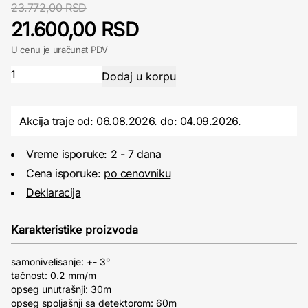
23.772,00 RSD
21.600,00 RSD
U cenu je uračunat PDV
Akcija traje od: 06.08.2026.
do:
04.09.2026.
Vreme isporuke: 2 - 7 dana
Cena isporuke:
po cenovniku
Deklaracija
Karakteristike proizvoda
samonivelisanje: +- 3°
tačnost: 0.2 mm/m
opseg unutrašnji: 30m
opseg spoljašnji sa detektorom: 60m