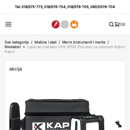
Tel:
018/575-773
,
018/576-704
,
018/576-705
,
060/0576-704
(0)
Sve kategorije
/
Mašine i alati
/
Merni instrumenti i merila
/
Nivelatori
>
Laserski nivelator VHX 870G ProLaser sa zelenom linijom
Kapro
akcija