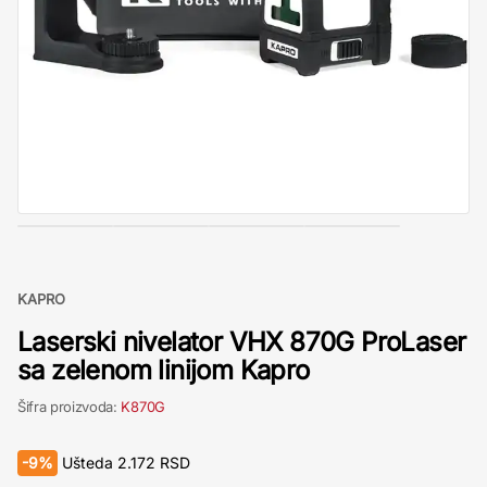
KAPRO
Laserski nivelator VHX 870G ProLaser
sa zelenom linijom Kapro
Šifra proizvoda:
K870G
-
9%
Ušteda
2.172
RSD