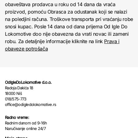
obaveštava prodavca u roku od 14 dana da vraća
proizvod, pomoću Obrasca za odustanak koji se nalazi
na poledjini računa. Troškove transporta pri vraćanju robe
snosi kupac. Posle 14 dana od dana prijema Od Igle Do
Lokomotive doo nije obavezna da vrati novac ili zameni
robu. Za detaljnije informacije kliknite na link
Prava i
obaveze potrošača
OdIgleDoLokomotive d.o.o.
Radoja Dakića 18
18000 Niš
018/575-773
office@odigledolokomotive.rs
Radno vreme:
Radnim danom od 9-16h
Naručivanje online 24/7