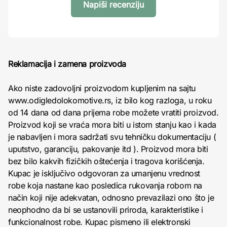
Napiši recenziju
Reklamacija i zamena proizvoda
Ako niste zadovoljni proizvodom kupljenim na sajtu
www.odigledolokomotive.rs, iz bilo kog razloga, u roku
od 14 dana od dana prijema robe možete vratiti proizvod.
Proizvod koji se vraća mora biti u istom stanju kao i kada
je nabavljen i mora sadržati svu tehničku dokumentaciju (
uputstvo, garanciju, pakovanje itd ). Proizvod mora biti
bez bilo kakvih fizičkih oštećenja i tragova korišćenja.
Kupac je isključivo odgovoran za umanjenu vrednost
robe koja nastane kao posledica rukovanja robom na
način koji nije adekvatan, odnosno prevazilazi ono što je
neophodno da bi se ustanovili priroda, karakteristike i
funkcionalnost robe. Kupac pismeno ili elektronski