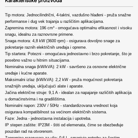
Karakteristike proizvoda
Tip motora: Jednocilindrični, 4-taktni, vazdušno hlađeni - pruža snažne
performanse i dug vek trajanja u različitim aplikacijama.
Zapremina motora: 196 cm³ - omogućava optimalnu efikasnost i visoku
snagu, idealnu za raznovrsne primene.
Snaga motora: 4,8 kW (3600 rpm) - osigurava dovoljno snage za
pokretanje raznih električnih uređaja i opreme.
Tip startera: Potezni - omogućava jednostavno i brzo pokretanje, što je
posebno važno u hitnim situacijama.
Nominalna snaga (kW/kVA): 2 kW - savršeno za osnovne električne
uređaje i kućne aparate.
Maksimalni izlaz (kW/kVA): 2,2 kW - pruža mogućnost pokretanja
snažnijih uređaja, uključujući alate i aparate.
Jačina električne struje: 9,1 A - idealan za napajanje različitih aplikacija
u domaćinstvima i na gradilištima.
Nominalni napon: 230V / 50Hz - standardizovana vrednost koja
osigurava kompatibilnost sa većinom električnih sistema.
Faze: Jedna - jednostavna instalacija i upotreba.
IP stepen zaštite: IP23M - štiti od elemenata, čime se obezbeđuje
pouzdan rad na otvorenom.
Zapremina rezervoara za ulje: 0,6 l - smanjuje potrebu za čestim