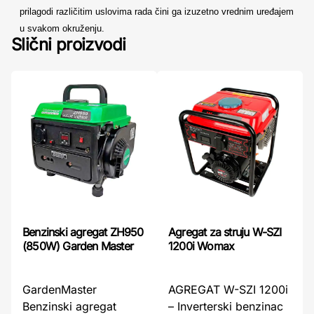
prilagodi različitim uslovima rada čini ga izuzetno vrednim uređajem
u svakom okruženju.
Slični proizvodi
Benzinski agregat ZH950
Agregat za struju W-SZI
(850W) Garden Master
1200i Womax
GardenMaster
AGREGAT W-SZI 1200i
Benzinski agregat
– Inverterski benzinac