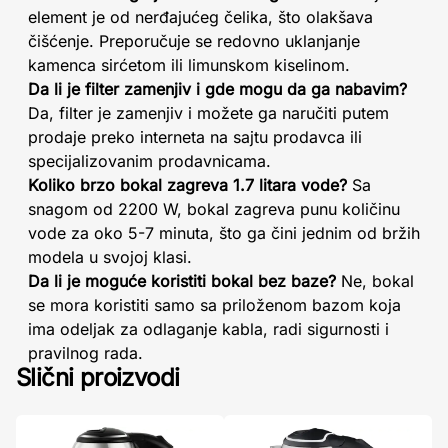
element je od nerđajućeg čelika, što olakšava
čišćenje. Preporučuje se redovno uklanjanje
kamenca sirćetom ili limunskom kiselinom.
Da li je filter zamenjiv i gde mogu da ga nabavim?
Da, filter je zamenjiv i možete ga naručiti putem
prodaje preko interneta na sajtu prodavca ili
specijalizovanim prodavnicama.
Koliko brzo bokal zagreva 1.7 litara vode?
Sa
snagom od 2200 W, bokal zagreva punu količinu
vode za oko 5-7 minuta, što ga čini jednim od bržih
modela u svojoj klasi.
Da li je moguće koristiti bokal bez baze?
Ne, bokal
se mora koristiti samo sa priloženom bazom koja
ima odeljak za odlaganje kabla, radi sigurnosti i
pravilnog rada.
Slični proizvodi