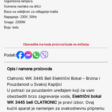
Sigurnosna lampica
Gumena navlaka na dršci
Baza sa odeljkom za odlaganje kabla
Napajanje: 230V, 50Hz
Snaga: 2200W
Boja: bela
Obavestite me kada proizvod bude na sniženju
Podeli:
Opis i namena proizvoda
Clatronic WK 3445 Beli Električni Bokal – Brzina i
Pouzdanost u Svakoj Kapljici
U potrazi za pouzdanim uređajem koji će vam
obezbediti brzo zagrevanje vode,
Električni bokal
WK 3445 beli CLATRONIC
je pravi izbor. Ovaj
kućni aparat je namenjen za svakodnevnu pripremu