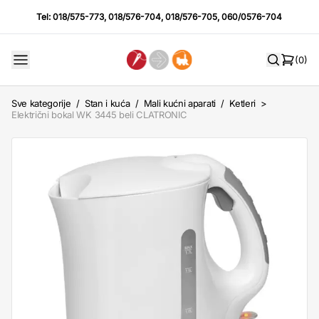
Tel:
018/575-773
,
018/576-704
,
018/576-705
,
060/0576-704
(0)
Sve kategorije
/
Stan i kuća
/
Mali kućni aparati
/
Ketleri
>
Električni bokal WK 3445 beli CLATRONIC