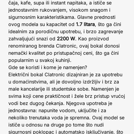
čaja, kafe, supa ili instant napitaka, a ističe se
jednostavnim rukovanjem, visokom snagom i
sigurnosnim karakteristikama. Glavne prednosti
ovog modela su kapacitet od
1.7 litara
, što ga čini
idealnim za porodičnu upotrebu, i brzo zagrevanje
zahvaljujući snazi od
2200 W
. Kao proizvod
renomiranog brenda Clatronic, ovaj bokal donosi
nemački kvalitet po pristupačnoj ceni, što ga čini
popularnim u svakoj kuhinji.
Gde se koristi i kome je namenjen?
Električni bokal Clatronic dizajniran je za upotrebu
u domaćinstvima, ali je dovoljno izdržljiv i brz za
male kancelarije ili studentske sobe. Namenjen je
svima koji cene praktičnost i žele brz pristup vrućoj
vodi bez dugog čekanja. Njegova upotreba je
jednostavna: napunite vodom, uključite i za
nekoliko trenutaka voda je spremna. Ovaj model se
ističe u odnosu na druge po tome što nudi
sigurnosni poklopac i automatsko isključivanje, što