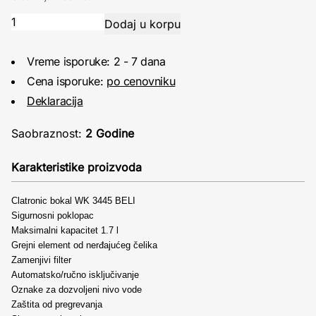
Vreme isporuke: 2 - 7 dana
Cena isporuke:
po cenovniku
Deklaracija
Saobraznost:
2 Godine
Karakteristike proizvoda
Clatronic bokal WK 3445 BELI
Sigurnosni poklopac
Maksimalni kapacitet 1.7 l
Grejni element od nerđajućeg čelika
Zamenjivi filter
Automatsko/ručno isključivanje
Oznake za dozvoljeni nivo vode
Zaštita od pregrevanja