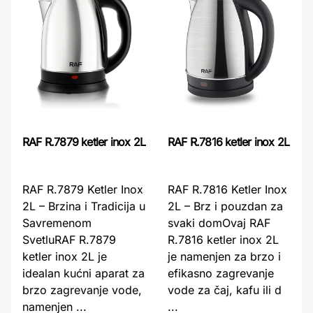
RAF R.7879 ketler inox 2L
RAF R.7816 ketler inox 2L
RAF R.7879 Ketler Inox
RAF R.7816 Ketler Inox
2L – Brzina i Tradicija u
2L – Brz i pouzdan za
Savremenom
svaki domOvaj RAF
SvetluRAF R.7879
R.7816 ketler inox 2L
ketler inox 2L je
je namenjen za brzo i
idealan kućni aparat za
efikasno zagrevanje
brzo zagrevanje vode,
vode za čaj, kafu ili d
namenjen ...
...