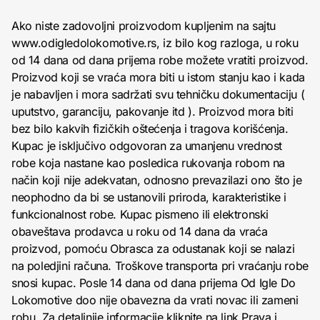
Ako niste zadovoljni proizvodom kupljenim na sajtu
www.odigledolokomotive.rs, iz bilo kog razloga, u roku
od 14 dana od dana prijema robe možete vratiti proizvod.
Proizvod koji se vraća mora biti u istom stanju kao i kada
je nabavljen i mora sadržati svu tehničku dokumentaciju (
uputstvo, garanciju, pakovanje itd ). Proizvod mora biti
bez bilo kakvih fizičkih oštećenja i tragova korišćenja.
Kupac je isključivo odgovoran za umanjenu vrednost
robe koja nastane kao posledica rukovanja robom na
način koji nije adekvatan, odnosno prevazilazi ono što je
neophodno da bi se ustanovili priroda, karakteristike i
funkcionalnost robe. Kupac pismeno ili elektronski
obaveštava prodavca u roku od 14 dana da vraća
proizvod, pomoću Obrasca za odustanak koji se nalazi
na poledjini računa. Troškove transporta pri vraćanju robe
snosi kupac. Posle 14 dana od dana prijema Od Igle Do
Lokomotive doo nije obavezna da vrati novac ili zameni
robu. Za detaljnije informacije kliknite na link
Prava i