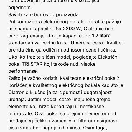
litara dovoljan je za pripremu više šoljica
odjednom.
Saveti za izbor ovog proizvoda
Prilikom izbora električnog bokala, obratite pažnju
na snagu i kapacitet. Sa
2200 W
, Clatronic nudi
brzo zagrevanje, dok je kapacitet od
1.7 litara
standardan za većinu kuća. Umerena cena i kvalitet
brenda čine ga odličnim odnosom cene i učinka.
Ukoliko tražite sličan model, pogledajte Električni
bokal TRI STAR koji takođe nudi visoke
performanse.
Zašto je važno koristiti kvalitetan električni bokal?
Korišćenje kvalitetnog električnog bokala kao što je
Clatronic ključno je za sigurnost i dugotrajnost
uređaja. Jeftini modeli često imaju loše grejne
elemente koji brzo korodiraju ili neefikasne
termostate. Ovaj bokal sa grejnim elementom od
nerđajućeg čelika i zamenjivim filterom osigurava
čistu vodu bez neprijatnih mirisa. Osim toga,