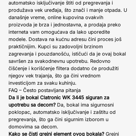
automatsko isključivanje štiti od pregrevanja i
produžava vek uređaja, što znači i manje otpada. U
današnje vreme, online kupovina ovakvih
proizvoda je brza i jednostavna, a prodaja preko
interneta vam omogućava da lako uporedite
modele. Dostava na kućnu adresu čini proces još
praktičnijim. Kupci su zadovoljni brzinom
zagrevanja i pouzdanošću, ističući da je ovaj bokal
savršen za svakodnevnu upotrebu. Redovno
čišćenje i korišćenje filtera dodatno će produžiti
njegov vek trajanja, što ga čini vrednom
investicijom za svaku kuhinju.
FAQ – Često postavljana pitanja
Da li je bokal Clatronic WK 3445 siguran za
upotrebu sa decom?
Da, bokal ima sigurnosni
poklopac, automatsko isključivanje i zaštitu od
pregrevanja, što ga čini sigurnim izborom u
domovima sa decom.
Kako se čisti grejni element ovog bokala?
Grejni