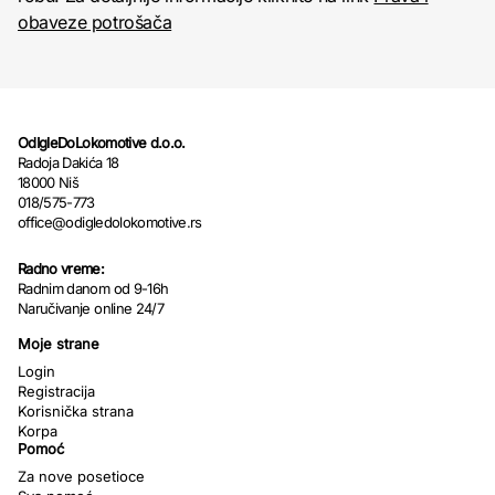
obaveze potrošača
OdIgleDoLokomotive d.o.o.
Radoja Dakića 18
18000 Niš
018/575-773
office@odigledolokomotive.rs
Radno vreme:
Radnim danom od 9-16h
Naručivanje online 24/7
Moje strane
Login
Registracija
Korisnička strana
Korpa
Pomoć
Za nove posetioce