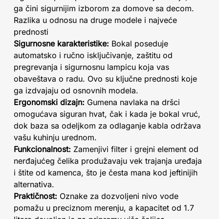
ga čini sigurnijim izborom za domove sa decom.
Razlika u odnosu na druge modele i najveće
prednosti
Sigurnosne karakteristike:
Bokal poseduje
automatsko i ručno isključivanje, zaštitu od
pregrevanja i sigurnosnu lampicu koja vas
obaveštava o radu. Ovo su ključne prednosti koje
ga izdvajaju od osnovnih modela.
Ergonomski dizajn:
Gumena navlaka na dršci
omogućava siguran hvat, čak i kada je bokal vruć,
dok baza sa odeljkom za odlaganje kabla održava
vašu kuhinju urednom.
Funkcionalnost:
Zamenjivi filter i grejni element od
nerđajućeg čelika produžavaju vek trajanja uređaja
i štite od kamenca, što je česta mana kod jeftinijih
alternativa.
Praktičnost:
Oznake za dozvoljeni nivo vode
pomažu u preciznom merenju, a kapacitet od 1.7