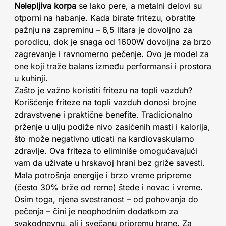
Nelepljiva korpa
se lako pere, a metalni delovi su
otporni na habanje. Kada birate fritezu, obratite
pažnju na zapreminu – 6,5 litara je dovoljno za
porodicu, dok je snaga od 1600W dovoljna za brzo
zagrevanje i ravnomerno pečenje. Ovo je model za
one koji traže balans između performansi i prostora
u kuhinji.
Zašto je važno koristiti fritezu na topli vazduh?
Korišćenje friteze na topli vazduh donosi brojne
zdravstvene i praktične benefite. Tradicionalno
prženje u ulju podiže nivo zasićenih masti i kalorija,
što može negativno uticati na kardiovaskularno
zdravlje. Ova friteza to eliminiše omogućavajući
vam da uživate u hrskavoj hrani bez griže savesti.
Mala potrošnja energije i brzo vreme pripreme
(često 30% brže od rerne) štede i novac i vreme.
Osim toga, njena svestranost – od pohovanja do
pečenja – čini je neophodnim dodatkom za
svakodnevnu, ali i svečanu pripremu hrane. Za