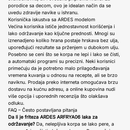
porodice sa decom, ovo je idealan način da se
uvedu zdravije navike u ishranu.
Korisnička iskustva sa ARDES modelom
Većina korisnika ističe jednostavnost korišćenja i
lako održavanje kao ključne prednosti. Mnogi su
iznenadjeno koliko hrana postaje hrskava bez ulja,
upoređujući rezultate sa prženjem u dubokom ulju.
Posebno se ceni što se korpa ne lepi i lako se čisti,
a automatski programi su precizni. Neki korisnici
primećuju da je potrebno malo prilagođavanja
vremena kuvanja u odnosu na recepte, ali se brzo
naviknu. Prodaja preko interneta omogućava brzu
dostavu na kućnu adresu, a online kupovina nudi
više opcija i uporednih recenzija što olakšava
odluku.
FAQ – Često postavljana pitanja
Da li je friteza ARDES ARFRYA06 laka za
održavanje?
Da, nelepljiva korpa se lako pere, a