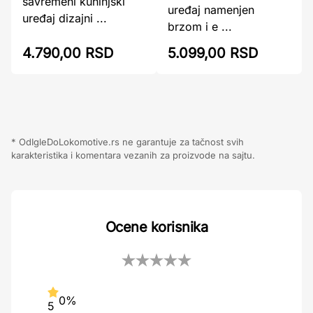
savremeni kuhinjski
uređaj namenjen
uređaj dizajni ...
brzom i e ...
4.790,00 RSD
5.099,00 RSD
* OdIgleDoLokomotive.rs ne garantuje za tačnost svih
karakteristika i komentara vezanih za proizvode na sajtu.
Ocene korisnika
0%
5