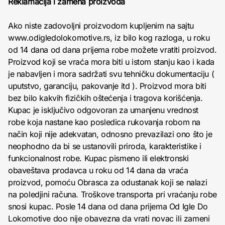
Reklamacija i zamena proizvoda
Ako niste zadovoljni proizvodom kupljenim na sajtu
www.odigledolokomotive.rs, iz bilo kog razloga, u roku
od 14 dana od dana prijema robe možete vratiti proizvod.
Proizvod koji se vraća mora biti u istom stanju kao i kada
je nabavljen i mora sadržati svu tehničku dokumentaciju (
uputstvo, garanciju, pakovanje itd ). Proizvod mora biti
bez bilo kakvih fizičkih oštećenja i tragova korišćenja.
Kupac je isključivo odgovoran za umanjenu vrednost
robe koja nastane kao posledica rukovanja robom na
način koji nije adekvatan, odnosno prevazilazi ono što je
neophodno da bi se ustanovili priroda, karakteristike i
funkcionalnost robe. Kupac pismeno ili elektronski
obaveštava prodavca u roku od 14 dana da vraća
proizvod, pomoću Obrasca za odustanak koji se nalazi
na poledjini računa. Troškove transporta pri vraćanju robe
snosi kupac. Posle 14 dana od dana prijema Od Igle Do
Lokomotive doo nije obavezna da vrati novac ili zameni