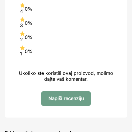
0%
4
0%
3
0%
2
0%
1
Ukoliko ste koristili ovaj proizvod, molimo
dajte vaš komentar.
Napiši recenziju