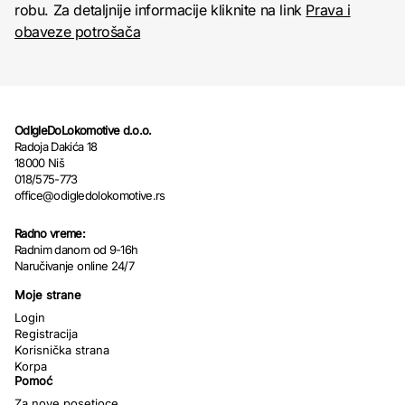
robu. Za detaljnije informacije kliknite na link
Prava i
obaveze potrošača
OdIgleDoLokomotive d.o.o.
Radoja Dakića 18
18000 Niš
018/575-773
office@odigledolokomotive.rs
Radno vreme:
Radnim danom od 9-16h
Naručivanje online 24/7
Moje strane
Login
Registracija
Korisnička strana
Korpa
Pomoć
Za nove posetioce