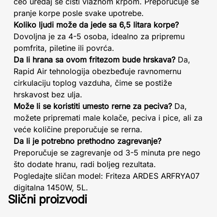
ceo uređaj se čisti vlažnom krpom. Preporučuje se
pranje korpe posle svake upotrebe.
Koliko ljudi može da jede sa 6,5 litara korpe?
Dovoljna je za 4-5 osoba, idealno za pripremu
pomfrita, piletine ili povrća.
Da li hrana sa ovom fritezom bude hrskava?
Da,
Rapid Air tehnologija obezbeđuje ravnomernu
cirkulaciju toplog vazduha, čime se postiže
hrskavost bez ulja.
Može li se koristiti umesto rerne za peciva?
Da,
možete pripremati male kolače, peciva i pice, ali za
veće količine preporučuje se rerna.
Da li je potrebno prethodno zagrevanje?
Preporučuje se zagrevanje od 3-5 minuta pre nego
što dodate hranu, radi boljeg rezultata.
Pogledajte sličan model: Friteza ARDES ARFRYA07
digitalna 1450W, 5L.
Slični proizvodi