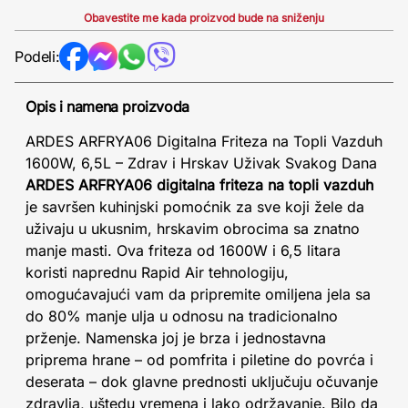
Obavestite me kada proizvod bude na sniženju
Podeli:
Opis i namena proizvoda
ARDES ARFRYA06 Digitalna Friteza na Topli Vazduh
1600W, 6,5L – Zdrav i Hrskav Uživak Svakog Dana
ARDES ARFRYA06 digitalna friteza na topli vazduh
je savršen kuhinjski pomoćnik za sve koji žele da
uživaju u ukusnim, hrskavim obrocima sa znatno
manje masti. Ova friteza od 1600W i 6,5 litara
koristi naprednu Rapid Air tehnologiju,
omogućavajući vam da pripremite omiljena jela sa
do 80% manje ulja u odnosu na tradicionalno
prženje. Namenska joj je brza i jednostavna
priprema hrane – od pomfrita i piletine do povrća i
deserata – dok glavne prednosti uključuju očuvanje
zdravlja, uštedu vremena i lako održavanje. Bilo da