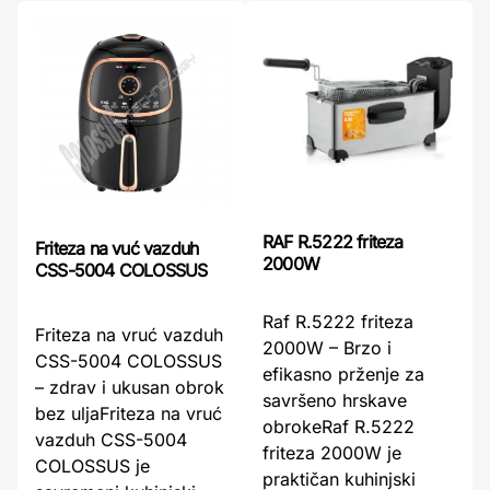
RAF R.5222 friteza
Friteza na vuć vazduh
2000W
CSS-5004 COLOSSUS
Raf R.5222 friteza
Friteza na vruć vazduh
2000W – Brzo i
CSS-5004 COLOSSUS
efikasno prženje za
– zdrav i ukusan obrok
savršeno hrskave
bez uljaFriteza na vruć
obrokeRaf R.5222
vazduh CSS-5004
friteza 2000W je
COLOSSUS je
praktičan kuhinjski