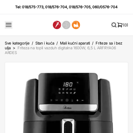
Tel:
018/575-773
,
018/576-704
,
018/576-705
,
060/0576-704
(0)
Sve kategorije
/
Stan i kuća
/
Mali kućni aparati
/
Friteze sa i bez
ulja
>
Friteza na topli vazduh digitalna 1600W, 6,5 L ARFRYA06
ARDES