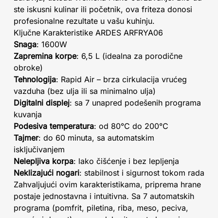
ste iskusni kulinar ili početnik, ova friteza donosi
profesionalne rezultate u vašu kuhinju.
Ključne Karakteristike ARDES ARFRYA06
Snaga
: 1600W
Zapremina korpe
: 6,5 L (idealna za porodične
obroke)
Tehnologija
: Rapid Air – brza cirkulacija vrućeg
vazduha (bez ulja ili sa minimalno ulja)
Digitalni displej
: sa 7 unapred podešenih programa
kuvanja
Podesiva temperatura
: od 80°C do 200°C
Tajmer
: do 60 minuta, sa automatskim
isključivanjem
Nelepljiva korpa
: lako čišćenje i bez lepljenja
Neklizajući nogari
: stabilnost i sigurnost tokom rada
Zahvaljujući ovim karakteristikama, priprema hrane
postaje jednostavna i intuitivna. Sa 7 automatskih
programa (pomfrit, piletina, riba, meso, peciva,