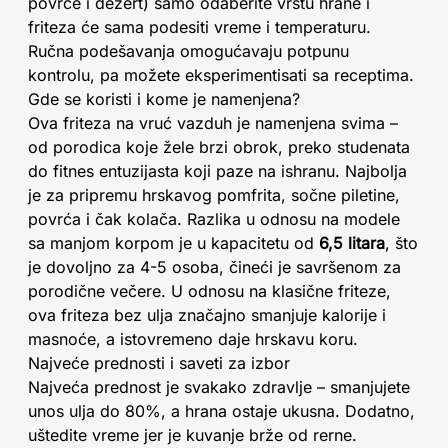
povrće i dezert) samo odaberite vrstu hrane i
friteza će sama podesiti vreme i temperaturu.
Ručna podešavanja omogućavaju potpunu
kontrolu, pa možete eksperimentisati sa receptima.
Gde se koristi i kome je namenjena?
Ova friteza na vruć vazduh je namenjena svima –
od porodica koje žele brzi obrok, preko studenata
do fitnes entuzijasta koji paze na ishranu. Najbolja
je za pripremu hrskavog pomfrita, sočne piletine,
povrća i čak kolača. Razlika u odnosu na modele
sa manjom korpom je u kapacitetu od
6,5 litara
, što
je dovoljno za 4-5 osoba, čineći je savršenom za
porodične večere. U odnosu na klasične friteze,
ova friteza bez ulja značajno smanjuje kalorije i
masnoće, a istovremeno daje hrskavu koru.
Najveće prednosti i saveti za izbor
Najveća prednost je svakako zdravlje – smanjujete
unos ulja do 80%, a hrana ostaje ukusna. Dodatno,
uštedite vreme jer je kuvanje brže od rerne.