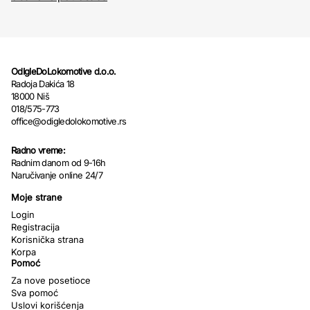
OdIgleDoLokomotive d.o.o.
Radoja Dakića 18
18000 Niš
018/575-773
office@odigledolokomotive.rs
Radno vreme:
Radnim danom od 9-16h
Naručivanje online 24/7
Moje strane
Login
Registracija
Korisnička strana
Korpa
Pomoć
Za nove posetioce
Sva pomoć
Uslovi korišćenja