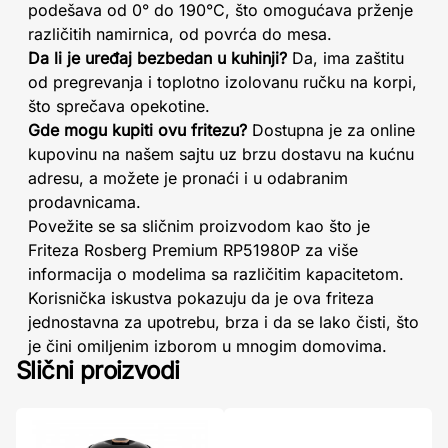
podešava od 0° do 190°C, što omogućava prženje
različitih namirnica, od povrća do mesa.
Da li je uređaj bezbedan u kuhinji?
Da, ima zaštitu
od pregrevanja i toplotno izolovanu ručku na korpi,
što sprečava opekotine.
Gde mogu kupiti ovu fritezu?
Dostupna je za online
kupovinu na našem sajtu uz brzu dostavu na kućnu
adresu, a možete je pronaći i u odabranim
prodavnicama.
Povežite se sa sličnim proizvodom kao što je
Friteza Rosberg Premium RP51980P za više
informacija o modelima sa različitim kapacitetom.
Korisnička iskustva pokazuju da je ova friteza
jednostavna za upotrebu, brza i da se lako čisti, što
je čini omiljenim izborom u mnogim domovima.
Slični proizvodi