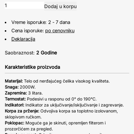
Vreme isporuke: 2 - 7 dana
Cena isporuke:
po cenovniku
Deklaracija
Saobraznost:
2 Godine
Karakteristike proizvoda
Materijal:
Telo od nerđajućeg čelika visokog kvaliteta.
Snaga:
2000W.
Zapremina:
3 litara.
Termostat:
Podesivi u rasponu od 0° do 190°C.
Indikatori:
Indikator za uključivanje/isključivanje i zagrevanje.
Korpa za prženje:
Odvojiva korpa sa toplotno izolovanom,
sklopivom ručkom.
Poklopac:
Moguće ga je skinuti, opremljen filterom i
prozorčićem za pregled.