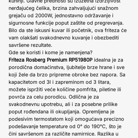
kuhinji. Glavne prednosti su izuzetna izdržljivost
nerđajućeg čelika, brzina zahvaljujući snažnom
grejaču od 2000W, jednostavno održavanje i
sigurnosne funkcije poput zaštite od pregrevanja.
Bilo da ste iskusni kuvar ili početnik, ova friteza će
vam olakšati svakodnevno kuvanje i obezbediti
savršene rezultate.
Gde se koristi i kome je namenjena?
Friteza Rosberg Premium RP51980P
idealna je za
porodična domaćinstva, ljubitelje brze hrane i sve
koji žele da brzo pripreme obroke bez napora. Sa
kapacitetom od 3l i zapreminom od 3 litara,
možete ispržiti veće količine pomfrita, piletine ili
povrća za celu porodicu. Odlična je za
svakodnevnu upotrebu, ali i za posebne prilike
poput rođendana ili okupljanja. Opremljena je
podesivim termostatom koji omogućava precizno
podešavanje temperature od 0° do 190°C, što je
čini savršenom za različite namirnice. Razlika u