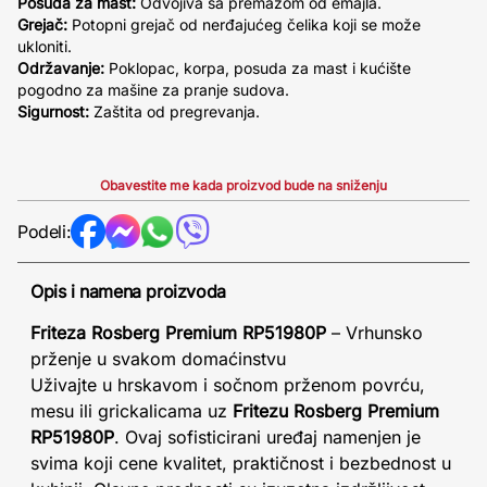
Posuda za mast:
Odvojiva sa premazom od emajla.
Grejač:
Potopni grejač od nerđajućeg čelika koji se može
ukloniti.
Održavanje:
Poklopac, korpa, posuda za mast i kućište
pogodno za mašine za pranje sudova.
Sigurnost:
Zaštita od pregrevanja.
Obavestite me kada proizvod bude na sniženju
Podeli:
Opis i namena proizvoda
Friteza Rosberg Premium RP51980P
– Vrhunsko
prženje u svakom domaćinstvu
Uživajte u hrskavom i sočnom prženom povrću,
mesu ili grickalicama uz
Fritezu Rosberg Premium
RP51980P
. Ovaj sofisticirani uređaj namenjen je
svima koji cene kvalitet, praktičnost i bezbednost u