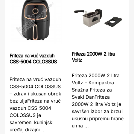
Friteza 2000W 2 litra
Friteza na vuć vazduh
Voltz
CSS-5004 COLOSSUS
Friteza 2000W 2 litra
Friteza na vruć vazduh
Voltz – Kompaktna i
CSS-5004 COLOSSUS
Snažna Friteza za
– zdrav i ukusan obrok
Svaki DanFriteza
bez uljaFriteza na vruć
2000W 2 litra Voltz je
vazduh CSS-5004
savršen izbor za brzu i
COLOSSUS je
ukusnu pripremu hrane
savremeni kuhinjski
u ma ...
uređaj dizajni ...