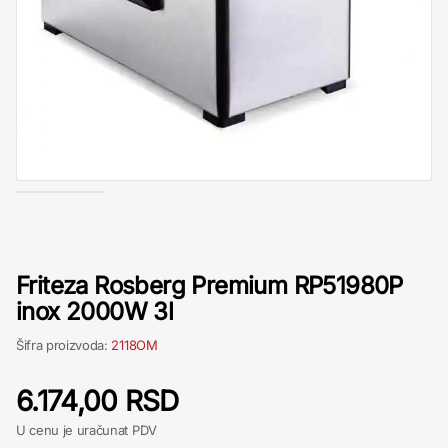
Friteza Rosberg Premium RP51980P
inox 2000W 3l
Šifra proizvoda:
2118OM
6.174,00 RSD
U cenu je uračunat PDV