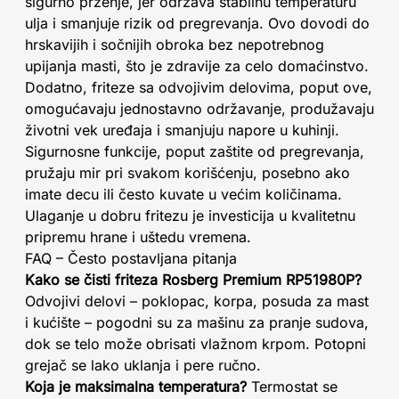
sigurno prženje, jer održava stabilnu temperaturu
ulja i smanjuje rizik od pregrevanja. Ovo dovodi do
hrskavijih i sočnijih obroka bez nepotrebnog
upijanja masti, što je zdravije za celo domaćinstvo.
Dodatno, friteze sa odvojivim delovima, poput ove,
omogućavaju jednostavno održavanje, produžavaju
životni vek uređaja i smanjuju napore u kuhinji.
Sigurnosne funkcije, poput zaštite od pregrevanja,
pružaju mir pri svakom korišćenju, posebno ako
imate decu ili često kuvate u većim količinama.
Ulaganje u dobru fritezu je investicija u kvalitetnu
pripremu hrane i uštedu vremena.
FAQ – Često postavljana pitanja
Kako se čisti friteza Rosberg Premium RP51980P?
Odvojivi delovi – poklopac, korpa, posuda za mast
i kućište – pogodni su za mašinu za pranje sudova,
dok se telo može obrisati vlažnom krpom. Potopni
grejač se lako uklanja i pere ručno.
Koja je maksimalna temperatura?
Termostat se