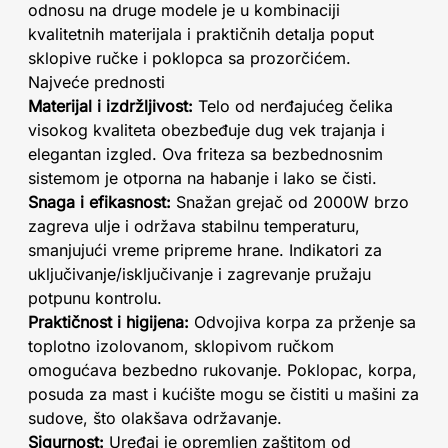
odnosu na druge modele je u kombinaciji
kvalitetnih materijala i praktičnih detalja poput
sklopive ručke i poklopca sa prozorčićem.
Najveće prednosti
Materijal i izdržljivost:
Telo od nerđajućeg čelika
visokog kvaliteta obezbeđuje dug vek trajanja i
elegantan izgled. Ova friteza sa bezbednosnim
sistemom je otporna na habanje i lako se čisti.
Snaga i efikasnost:
Snažan grejač od 2000W brzo
zagreva ulje i održava stabilnu temperaturu,
smanjujući vreme pripreme hrane. Indikatori za
uključivanje/isključivanje i zagrevanje pružaju
potpunu kontrolu.
Praktičnost i higijena:
Odvojiva korpa za prženje sa
toplotno izolovanom, sklopivom ručkom
omogućava bezbedno rukovanje. Poklopac, korpa,
posuda za mast i kućište mogu se čistiti u mašini za
sudove, što olakšava održavanje.
Sigurnost:
Uređaj je opremljen zaštitom od