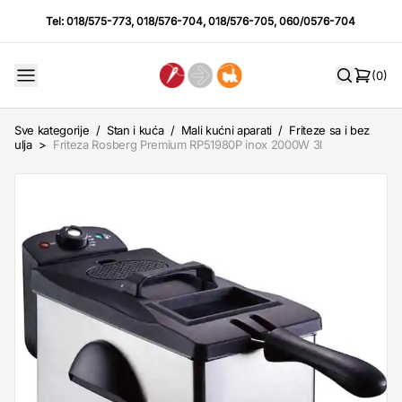
Tel:
018/575-773
,
018/576-704
,
018/576-705
,
060/0576-704
(0)
Sve kategorije
/
Stan i kuća
/
Mali kućni aparati
/
Friteze sa i bez
ulja
>
Friteza Rosberg Premium RP51980P inox 2000W 3l