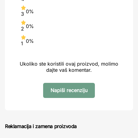
0%
3
0%
2
0%
1
Ukoliko ste koristili ovaj proizvod, molimo
dajte vaš komentar.
Napiši recenziju
Reklamacija i zamena proizvoda