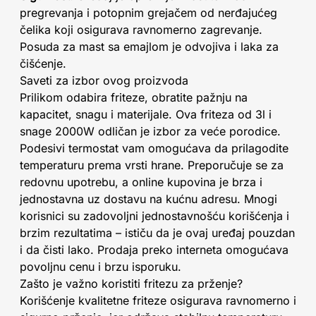
pregrevanja i potopnim grejačem od nerđajućeg
čelika koji osigurava ravnomerno zagrevanje.
Posuda za mast sa emajlom je odvojiva i laka za
čišćenje.
Saveti za izbor ovog proizvoda
Prilikom odabira friteze, obratite pažnju na
kapacitet, snagu i materijale. Ova friteza od 3l i
snage 2000W odličan je izbor za veće porodice.
Podesivi termostat vam omogućava da prilagodite
temperaturu prema vrsti hrane. Preporučuje se za
redovnu upotrebu, a online kupovina je brza i
jednostavna uz dostavu na kućnu adresu. Mnogi
korisnici su zadovoljni jednostavnošću korišćenja i
brzim rezultatima – ističu da je ovaj uređaj pouzdan
i da čisti lako. Prodaja preko interneta omogućava
povoljnu cenu i brzu isporuku.
Zašto je važno koristiti fritezu za prženje?
Korišćenje kvalitetne friteze osigurava ravnomerno i