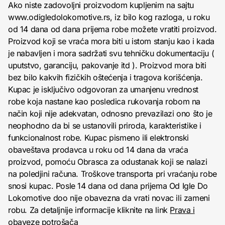
Ako niste zadovoljni proizvodom kupljenim na sajtu
www.odigledolokomotive.rs, iz bilo kog razloga, u roku
od 14 dana od dana prijema robe možete vratiti proizvod.
Proizvod koji se vraća mora biti u istom stanju kao i kada
je nabavljen i mora sadržati svu tehničku dokumentaciju (
uputstvo, garanciju, pakovanje itd ). Proizvod mora biti
bez bilo kakvih fizičkih oštećenja i tragova korišćenja.
Kupac je isključivo odgovoran za umanjenu vrednost
robe koja nastane kao posledica rukovanja robom na
način koji nije adekvatan, odnosno prevazilazi ono što je
neophodno da bi se ustanovili priroda, karakteristike i
funkcionalnost robe. Kupac pismeno ili elektronski
obaveštava prodavca u roku od 14 dana da vraća
proizvod, pomoću Obrasca za odustanak koji se nalazi
na poledjini računa. Troškove transporta pri vraćanju robe
snosi kupac. Posle 14 dana od dana prijema Od Igle Do
Lokomotive doo nije obavezna da vrati novac ili zameni
robu. Za detaljnije informacije kliknite na link
Prava i
obaveze potrošača