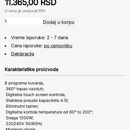
11.365,00 RSD
U cenu je uračunat PDV
Vreme isporuke: 2 - 7 dana
Cena isporuke:
po cenovniku
Deklaracija
Karakteristike proizvoda
8 programa kuvanja,
360° topao vazduh;
Digitalna touch screen kontrola,
Staklena posuda kapaciteta 4.5l;
60minutni tajmer;
Digitalna kontola temperature od 60° to 200°;
Snaga 1200W;
220240V 50/60Hz
Moderan dizajn