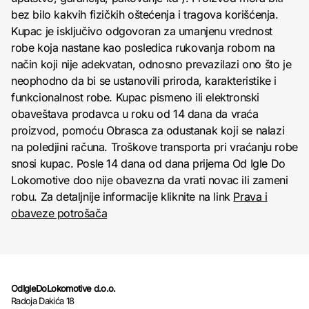
bez bilo kakvih fizičkih oštećenja i tragova korišćenja.
Kupac je isključivo odgovoran za umanjenu vrednost
robe koja nastane kao posledica rukovanja robom na
način koji nije adekvatan, odnosno prevazilazi ono što je
neophodno da bi se ustanovili priroda, karakteristike i
funkcionalnost robe. Kupac pismeno ili elektronski
obaveštava prodavca u roku od 14 dana da vraća
proizvod, pomoću Obrasca za odustanak koji se nalazi
na poledjini računa. Troškove transporta pri vraćanju robe
snosi kupac. Posle 14 dana od dana prijema Od Igle Do
Lokomotive doo nije obavezna da vrati novac ili zameni
robu. Za detaljnije informacije kliknite na link
Prava i
obaveze potrošača
OdIgleDoLokomotive d.o.o.
Radoja Dakića 18