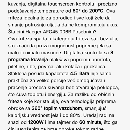
kuvanja, digitalnu touchscreen kontrolu i precizno
podešavanje temperature od
60° do 200°C
. Ova
friteza idealna je za porodice i sve koji žele da
smanje potrošnju ulja, a da ne kompromituju ukus.
Šta čini Haeger AFG45.006B Posebnim?
Ova friteza spada u kategoriju friteza sa i bez ulja,
što znači da pruža mogućnost pripreme jela sa
malo ili nimalo masnoće. Digitalna kontrola sa
8
programa kuvanja
olakšava pripremu pomfrita,
piletine, ribe, povrća, ali i kolača i grickalica.
Staklena posuda kapaciteta
4.5 litara
nije samo
praktična za velike porcije već omogućava i
praćenje procesa kuvanja bez otvaranja poklopca,
što čuva toplotu i energiju. Za razliku od običnih
friteza koje koriste ulje, ova tehnologija priprema
obroke sa
360° toplim vazduhom
, smanjujući
kalorijsku vrednost jela i do 80%. Uređaj radi na
snazi od
1200W
i ima tajmer do
60 minuta
, što ga
čini savršenim za brze obroke tokom radne