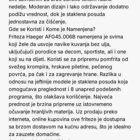
nedelje. Moderan dizajn i lako održavanje dodatno
podižu vrednost, dok je staklena posuda
jednostavna za čišćenje.
Gde se Koristi i Kome je Namenjena?
Friteza Haeger AFG45.006B namenjena je svima
koji žele da usvoje navike kuvanja bez ulja,
uključujući porodice sa decom, sportiste, ali i one
koji su na dijeti. Koristi se za pripremu pomfrita od
svežeg krompira, hrskave piletine, pečenog
povrća, pa čak i za zagrevanje hrane. Razlika u
odnosu na jeftinije modele je staklena posuda koja
omogućava preglednost i 8 unapred podešenih
programa, što olakšava korišćenje. Najveća
prednost je brzina pripreme uz istovremeno
očuvanje hranljivih materija. Uz prodaju preko
interneta, online kupovina ove friteze je dostupna
sa brzom dostavom na kućnu adresu, što je idealno
za zauzete domaćine.