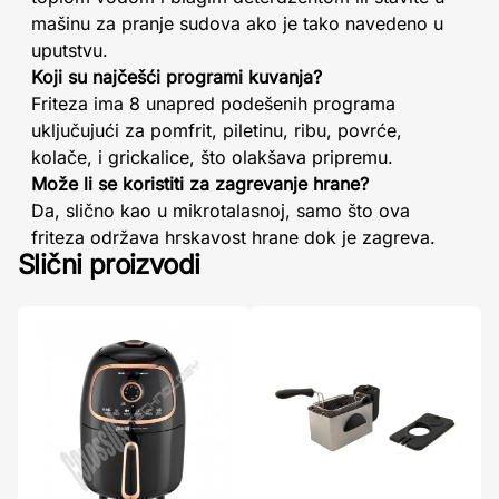
mašinu za pranje sudova ako je tako navedeno u
uputstvu.
Koji su najčešći programi kuvanja?
Friteza ima 8 unapred podešenih programa
uključujući za pomfrit, piletinu, ribu, povrće,
kolače, i grickalice, što olakšava pripremu.
Može li se koristiti za zagrevanje hrane?
Da, slično kao u mikrotalasnoj, samo što ova
friteza održava hrskavost hrane dok je zagreva.
Slični proizvodi