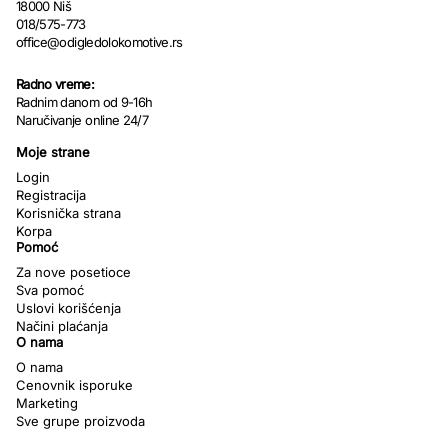
18000 Niš
018/575-773
office@odigledolokomotive.rs
Radno vreme:
Radnim danom od 9-16h
Naručivanje online 24/7
Moje strane
Login
Registracija
Korisnička strana
Korpa
Pomoć
Za nove posetioce
Sva pomoć
Uslovi korišćenja
Načini plaćanja
O nama
O nama
Cenovnik isporuke
Marketing
Sve grupe proizvoda