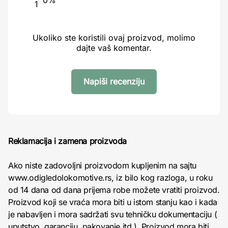
0%
1
Ukoliko ste koristili ovaj proizvod, molimo
dajte vaš komentar.
Napiši recenziju
Reklamacija i zamena proizvoda
Ako niste zadovoljni proizvodom kupljenim na sajtu
www.odigledolokomotive.rs, iz bilo kog razloga, u roku
od 14 dana od dana prijema robe možete vratiti proizvod.
Proizvod koji se vraća mora biti u istom stanju kao i kada
je nabavljen i mora sadržati svu tehničku dokumentaciju (
uputstvo, garanciju, pakovanje itd ). Proizvod mora biti