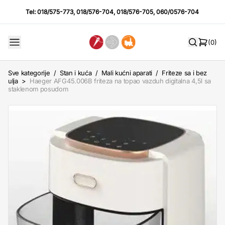
Tel:
018/575-773
,
018/576-704
,
018/576-705
,
060/0576-704
(0)
Sve kategorije
/
Stan i kuća
/
Mali kućni aparati
/
Friteze sa i bez
ulja
>
Haeger AFG45.006B friteza na topao vazduh digitalna 4,5l sa
staklenom posudom