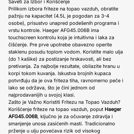
Saveti za Izbor i Korišćenje
Prilikom izbora friteze na topao vazduh, obratite
pažnju na kapacitet (4.5L je pogodan za 3-4
osobe), prisustvo unapred podešenih programa i
vrstu kontrole. Haeger AFG45.006B ima
touchscreen kontrolu koja je intuitivna i laka za
čišćenje. Pre prve upotrebe obavezno operite
staklenu posudu toplom vodom. Koristite malo ulja
(do 1 kašike) za postizanje hrskavosti, ali bez
pretivanja. Za najbolje rezultate, obilazite hranu u
korpi tokom kuvanja. Iskustva brojnih kupaca
potvrđuju da je ova friteza tiha, ravnomerno peče i
lako se održava, što je čini jednom od
najprodavanijih u svojoj klasi.
Zašto je Važno Koristiti Fritezu na Topao Vazduh?
Korišćenje friteze na topao vazduh, poput
Haeger
AFG45.006B
, ključno je za očuvanje zdravlja i
smanjenje unosa zasićenih masti. Tradicionalno
prženje u ulju povećava rizik od visokog