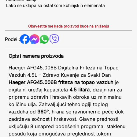
Lako se uklapa sa ostatkom kuhinjskih elemenata
Obavestite me kada proizvod bude na sniženju
Podeli:
Opis i namena proizvoda
Haeger AFG45.006B Digitalna Friteza na Topao
Vazduh 4.5L – Zdravo Kuvanje za Svaki Dan
Haeger AFG45.006B friteza na topao vazduh
je
digitalni uređaj kapaciteta
4.5 litara
, dizajniran za
pripremu zdravih i hrskavih obroka uz minimalnu
količinu ulja. Zahvaljujući tehnologiji toplog
vazduha od
360°
, hrana se ravnomerno peče dok
zadržava sočnost i hrskavost. Glavne prednosti
uključuju 8 unapred podešenih programa, staklenu
posudu koja omogućava preglednost tokom