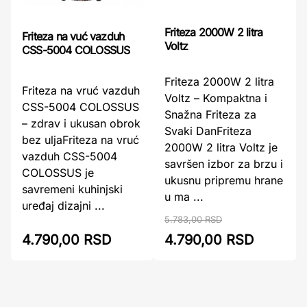
Friteza 2000W 2 litra
Friteza na vuć vazduh
Voltz
CSS-5004 COLOSSUS
Friteza 2000W 2 litra
Friteza na vruć vazduh
Voltz – Kompaktna i
CSS-5004 COLOSSUS
Snažna Friteza za
– zdrav i ukusan obrok
Svaki DanFriteza
bez uljaFriteza na vruć
2000W 2 litra Voltz je
vazduh CSS-5004
savršen izbor za brzu i
COLOSSUS je
ukusnu pripremu hrane
savremeni kuhinjski
u ma ...
uređaj dizajni ...
5.783,00 RSD
4.790,00 RSD
4.790,00 RSD