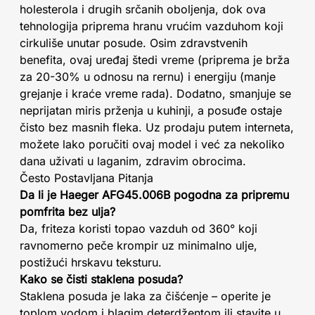
holesterola i drugih srčanih oboljenja, dok ova
tehnologija priprema hranu vrućim vazduhom koji
cirkuliše unutar posude. Osim zdravstvenih
benefita, ovaj uređaj štedi vreme (priprema je brža
za 20-30% u odnosu na rernu) i energiju (manje
grejanje i kraće vreme rada). Dodatno, smanjuje se
neprijatan miris prženja u kuhinji, a posuđe ostaje
čisto bez masnih fleka. Uz prodaju putem interneta,
možete lako poručiti ovaj model i već za nekoliko
dana uživati u laganim, zdravim obrocima.
Često Postavljana Pitanja
Da li je Haeger AFG45.006B pogodna za pripremu
pomfrita bez ulja?
Da, friteza koristi topao vazduh od 360° koji
ravnomerno peče krompir uz minimalno ulje,
postižući hrskavu teksturu.
Kako se čisti staklena posuda?
Staklena posuda je laka za čišćenje – operite je
toplom vodom i blagim deterdžentom ili stavite u