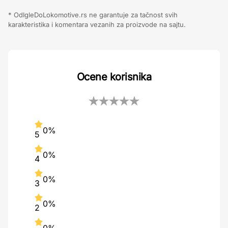
* OdIgleDoLokomotive.rs ne garantuje za tačnost svih
karakteristika i komentara vezanih za proizvode na sajtu.
Ocene korisnika
0%
5
0%
4
0%
3
0%
2