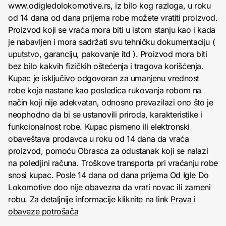
www.odigledolokomotive.rs, iz bilo kog razloga, u roku
od 14 dana od dana prijema robe možete vratiti proizvod.
Proizvod koji se vraća mora biti u istom stanju kao i kada
je nabavljen i mora sadržati svu tehničku dokumentaciju (
uputstvo, garanciju, pakovanje itd ). Proizvod mora biti
bez bilo kakvih fizičkih oštećenja i tragova korišćenja.
Kupac je isključivo odgovoran za umanjenu vrednost
robe koja nastane kao posledica rukovanja robom na
način koji nije adekvatan, odnosno prevazilazi ono što je
neophodno da bi se ustanovili priroda, karakteristike i
funkcionalnost robe. Kupac pismeno ili elektronski
obaveštava prodavca u roku od 14 dana da vraća
proizvod, pomoću Obrasca za odustanak koji se nalazi
na poledjini računa. Troškove transporta pri vraćanju robe
snosi kupac. Posle 14 dana od dana prijema Od Igle Do
Lokomotive doo nije obavezna da vrati novac ili zameni
robu. Za detaljnije informacije kliknite na link
Prava i
obaveze potrošača