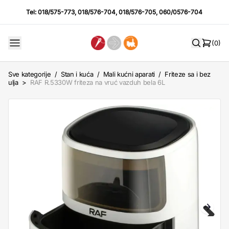
Tel:
018/575-773
,
018/576-704
,
018/576-705
,
060/0576-704
(0)
Sve kategorije
/
Stan i kuća
/
Mali kućni aparati
/
Friteze sa i bez
ulja
>
RAF R.5330W friteza na vruć vazduh bela 6L