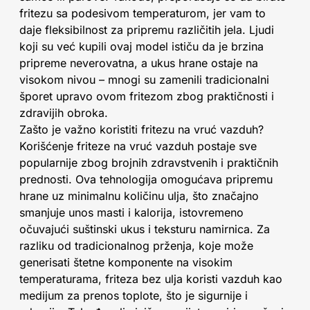
fritezu sa podesivom temperaturom, jer vam to
daje fleksibilnost za pripremu različitih jela. Ljudi
koji su već kupili ovaj model ističu da je brzina
pripreme neverovatna, a ukus hrane ostaje na
visokom nivou – mnogi su zamenili tradicionalni
šporet upravo ovom fritezom zbog praktičnosti i
zdravijih obroka.
Zašto je važno koristiti fritezu na vruć vazduh?
Korišćenje friteze na vruć vazduh postaje sve
popularnije zbog brojnih zdravstvenih i praktičnih
prednosti. Ova tehnologija omogućava pripremu
hrane uz minimalnu količinu ulja, što značajno
smanjuje unos masti i kalorija, istovremeno
očuvajući suštinski ukus i teksturu namirnica. Za
razliku od tradicionalnog prženja, koje može
generisati štetne komponente na visokim
temperaturama, friteza bez ulja koristi vazduh kao
medijum za prenos toplote, što je sigurnije i