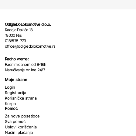
OdIgleDoLokomotive d.o.o.
Radoja Dakića 18
18000 Niš
018/575-773
office@odigledolokomotive.rs
Radno vreme:
Radnim danom od 9-16h
Naručivanje online 24/7
Moje strane
Login
Registracija
Korisnička strana
Korpa
Pomoć
Za nove posetioce
Sva pomoć
Uslovi korišćenja
Načini plaćanja