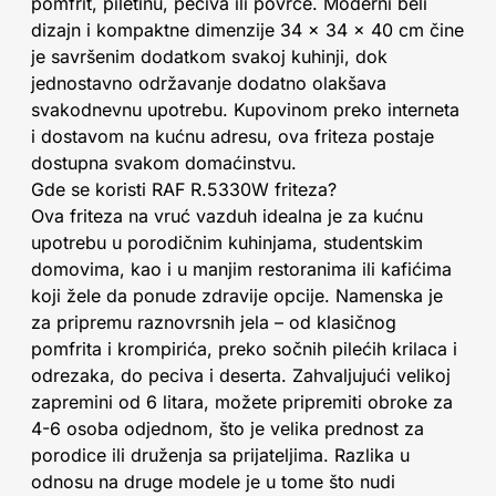
pomfrit, piletinu, peciva ili povrće. Moderni beli
dizajn i kompaktne dimenzije 34 x 34 x 40 cm čine
je savršenim dodatkom svakoj kuhinji, dok
jednostavno održavanje dodatno olakšava
svakodnevnu upotrebu. Kupovinom preko interneta
i dostavom na kućnu adresu, ova friteza postaje
dostupna svakom domaćinstvu.
Gde se koristi RAF R.5330W friteza?
Ova friteza na vruć vazduh idealna je za kućnu
upotrebu u porodičnim kuhinjama, studentskim
domovima, kao i u manjim restoranima ili kafićima
koji žele da ponude zdravije opcije. Namenska je
za pripremu raznovrsnih jela – od klasičnog
pomfrita i krompirića, preko sočnih pilećih krilaca i
odrezaka, do peciva i deserta. Zahvaljujući velikoj
zapremini od 6 litara, možete pripremiti obroke za
4-6 osoba odjednom, što je velika prednost za
porodice ili druženja sa prijateljima. Razlika u
odnosu na druge modele je u tome što nudi