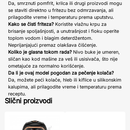
Da, smrznuti pomfrit, krilca ili drugi proizvodi mogu
se staviti direktno u fritezu bez odmrzavanja, ali
prilagodite vreme i temperaturu prema uputstvu.
Kako se čisti friteza?
Koristite vlažnu krpu za
brisanje spoljašnjosti, a unutrašnjost i fioku operite
toplom vodom i blagim deterdžentom.
Neprijanjajući premaz olakšava čišćenje.
Koliko je glasna tokom rada?
Nivo buke je umeren,
sličan kao kod mašine za veš ili usisivača, što nije
ometajuće za normalno korišćenje.
Da li je ovaj model pogodan za pečenje kolača?
Da, možete peći kolače, hleb ili kiflice u silikonskim
kalupima, ali prilagodite vreme i temperaturu prema
receptu.
Slični proizvodi