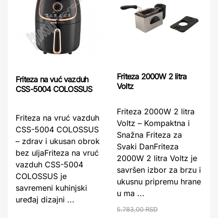
Friteza 2000W 2 litra
Friteza na vuć vazduh
Voltz
CSS-5004 COLOSSUS
Friteza 2000W 2 litra
Friteza na vruć vazduh
Voltz – Kompaktna i
CSS-5004 COLOSSUS
Snažna Friteza za
– zdrav i ukusan obrok
Svaki DanFriteza
bez uljaFriteza na vruć
2000W 2 litra Voltz je
vazduh CSS-5004
savršen izbor za brzu i
COLOSSUS je
ukusnu pripremu hrane
savremeni kuhinjski
u ma ...
uređaj dizajni ...
5.783,00 RSD