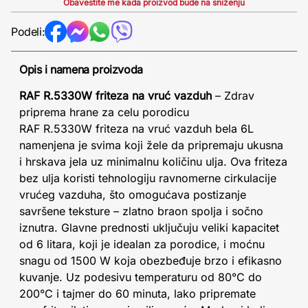
Obavestite me kada proizvod bude na sniženju
Podeli:
Opis i namena proizvoda
RAF R.5330W friteza na vruć vazduh
– Zdrav
priprema hrane za celu porodicu
RAF R.5330W friteza na vruć vazduh bela 6L
namenjena je svima koji žele da pripremaju ukusna
i hrskava jela uz minimalnu količinu ulja. Ova friteza
bez ulja koristi tehnologiju ravnomerne cirkulacije
vrućeg vazduha, što omogućava postizanje
savršene teksture – zlatno braon spolja i sočno
iznutra. Glavne prednosti uključuju veliki kapacitet
od 6 litara, koji je idealan za porodice, i moćnu
snagu od 1500 W koja obezbeđuje brzo i efikasno
kuvanje. Uz podesivu temperaturu od 80°C do
200°C i tajmer do 60 minuta, lako pripremate