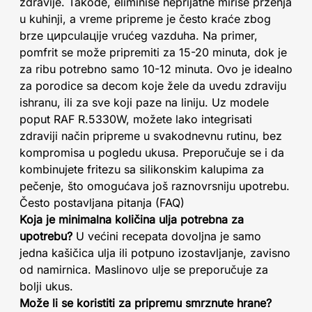
zdravije. Takođe, eliminiše neprijatne mirise prženja
u kuhinji, a vreme pripreme je često kraće zbog
brze цирculaціje vrućeg vazduha. Na primer,
pomfrit se može pripremiti za 15-20 minuta, dok je
za ribu potrebno samo 10-12 minuta. Ovo je idealno
za porodice sa decom koje žele da uvedu zdraviju
ishranu, ili za sve koji paze na liniju. Uz modele
poput RAF R.5330W, možete lako integrisati
zdraviji način pripreme u svakodnevnu rutinu, bez
kompromisa u pogledu ukusa. Preporučuje se i da
kombinujete fritezu sa silikonskim kalupima za
pečenje, što omogućava još raznovrsniju upotrebu.
Često postavljana pitanja (FAQ)
Koja je minimalna količina ulja potrebna za
upotrebu?
U većini recepata dovoljna je samo
jedna kašičica ulja ili potpuno izostavljanje, zavisno
od namirnica. Maslinovo ulje se preporučuje za
bolji ukus.
Može li se koristiti za pripremu smrznute hrane?