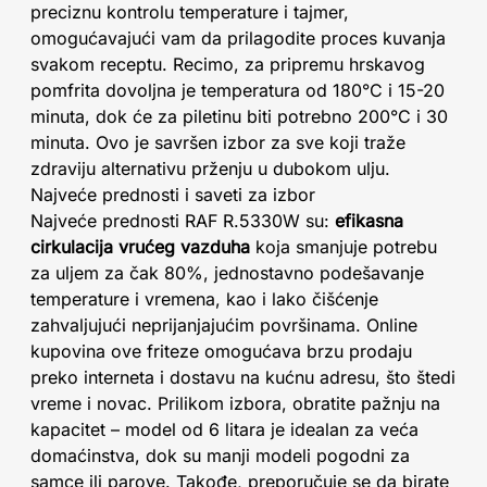
preciznu kontrolu temperature i tajmer,
omogućavajući vam da prilagodite proces kuvanja
svakom receptu. Recimo, za pripremu hrskavog
pomfrita dovoljna je temperatura od 180°C i 15-20
minuta, dok će za piletinu biti potrebno 200°C i 30
minuta. Ovo je savršen izbor za sve koji traže
zdraviju alternativu prženju u dubokom ulju.
Najveće prednosti i saveti za izbor
Najveće prednosti RAF R.5330W su:
efikasna
cirkulacija vrućeg vazduha
koja smanjuje potrebu
za uljem za čak 80%, jednostavno podešavanje
temperature i vremena, kao i lako čišćenje
zahvaljujući neprijanjajućim površinama. Online
kupovina ove friteze omogućava brzu prodaju
preko interneta i dostavu na kućnu adresu, što štedi
vreme i novac. Prilikom izbora, obratite pažnju na
kapacitet – model od 6 litara je idealan za veća
domaćinstva, dok su manji modeli pogodni za
samce ili parove. Takođe, preporučuje se da birate