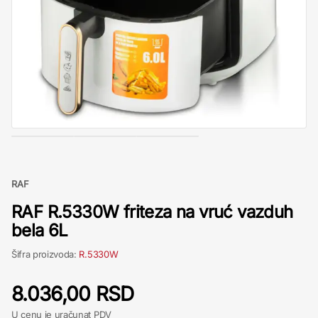
RAF
RAF R.5330W friteza na vruć vazduh
bela 6L
Šifra proizvoda:
R.5330W
8.036,00 RSD
U cenu je uračunat PDV