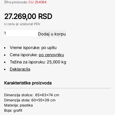
Šifra proizvoda:
CU 254094
27.269,00 RSD
U cenu je uračunat PDV
Vreme isporuke: po upitu
Cena isporuke:
po cenovniku
Težina za isporuku: 25,000 kg
Deklaracija
Karakteristike proizvoda
Dimenzija stolice: 65x63x74 cm
Dimenzija stola: 60x55x39 cm
Materija: plastika
Boja: grafit