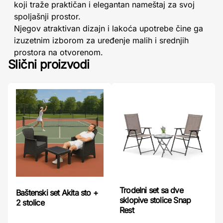
koji traže praktičan i elegantan nameštaj za svoj
spoljašnji prostor.
Njegov atraktivan dizajn i lakoća upotrebe čine ga
izuzetnim izborom za uređenje malih i srednjih
prostora na otvorenom.
Slični proizvodi
Trodelni set sa dve
Baštenski set Akita sto +
sklopive stolice Snap
2 stolice
Rest