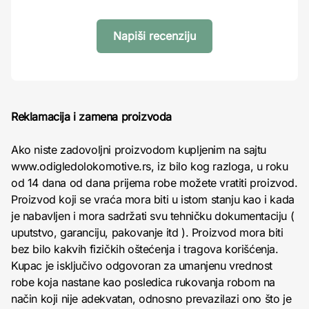
Napiši recenziju
Reklamacija i zamena proizvoda
Ako niste zadovoljni proizvodom kupljenim na sajtu
www.odigledolokomotive.rs, iz bilo kog razloga, u roku
od 14 dana od dana prijema robe možete vratiti proizvod.
Proizvod koji se vraća mora biti u istom stanju kao i kada
je nabavljen i mora sadržati svu tehničku dokumentaciju (
uputstvo, garanciju, pakovanje itd ). Proizvod mora biti
bez bilo kakvih fizičkih oštećenja i tragova korišćenja.
Kupac je isključivo odgovoran za umanjenu vrednost
robe koja nastane kao posledica rukovanja robom na
način koji nije adekvatan, odnosno prevazilazi ono što je