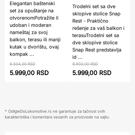
Elegantan baštenski
Trodelni set sa dve
set za opuštanje na
sklopive stolice Snap
otvorenomPotražite li
Rest - Praktično
udoban i moderan
rešenje za vaš balkon i
nameštaj za svoj
terasuTrodelni set sa
balkon, terasu ili manji
dve sklopive stolice
kutak u dvorištu, ovaj
Snap Rest predstavlja
kompak ...
id ...
8.504,00 RSD
8.903,00 RSD
5.999,00 RSD
5.999,00 RSD
* OdIgleDoLokomotive.rs ne garantuje za tačnost svih
karakteristika i komentara vezanih za proizvode na sajtu.