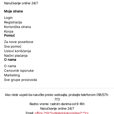
Naručivanje online 24/7
Moje strane
Login
Registracija
Korisnička strana
Korpa
Pomoć
Za nove posetioce
Sva pomoć
Uslovi korišćenja
Načini plaćanja
O nama
O nama
Cenovnik isporuke
Marketing
Sve grupe proizvoda
Ako niste uspeli da naručite preko websajta, probajte telefonom 018/575-
773
Radno vreme: radnim danima od 9-16h
Naručivanje online 24/7
Email:
office (*@*)odigledolokomotive(*.*)rs