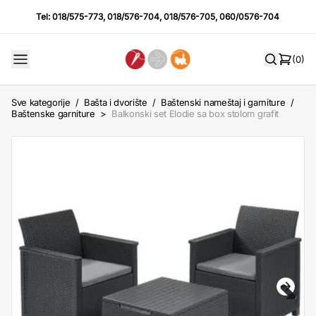
Tel:
018/575-773
,
018/576-704
,
018/576-705
,
060/0576-704
(0)
Sve kategorije
/
Bašta i dvorište
/
Baštenski nameštaj i garniture
/
Baštenske garniture
>
Balkonski set Elodie sa box stolom grafit