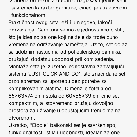
izrađena od rezolita dodatno naglašava jedinstveni
i savremen karakter garniture, čineći je atraktivnom
i funkcionalnom.
Praktičnost ovog seta leži i u njegovoj lakoći
održavanja. Garnitura se može jednostavno čistiti,
što je idealno za one koji ne žele da troše puno
vremena na održavanje nameštaja. Uz to, set dolazi
sa udobnim jastucima od polietilenskog pamuka,
pružajući dodatnu udobnost prilikom sedenja.
Montaža seta je izuzetno jednostavna zahvaljujući
sistemu "JUST CLICK AND GO", što znači da je set
brzo spreman za upotrebu bez potrebe za
komplikovanim alatima. Dimenzije fotelja od
65x63x74 cm i stola od 60x55x39 cm čine set
kompaktnim, a istovremeno pružaju dovoljno
prostora za uživanje u opuštajućim trenucima na
otvorenom.
Ukratko, "Elodie" balkonski set je savršen spoj
funkcionalnosti, stila i udobnosti, idealan za one