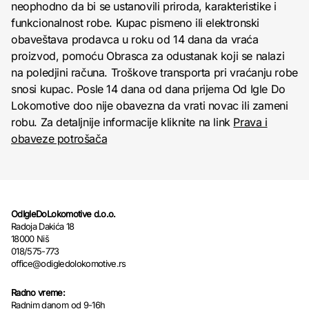
neophodno da bi se ustanovili priroda, karakteristike i
funkcionalnost robe. Kupac pismeno ili elektronski
obaveštava prodavca u roku od 14 dana da vraća
proizvod, pomoću Obrasca za odustanak koji se nalazi
na poledjini računa. Troškove transporta pri vraćanju robe
snosi kupac. Posle 14 dana od dana prijema Od Igle Do
Lokomotive doo nije obavezna da vrati novac ili zameni
robu. Za detaljnije informacije kliknite na link
Prava i
obaveze potrošača
OdIgleDoLokomotive d.o.o.
Radoja Dakića 18
18000 Niš
018/575-773
office@odigledolokomotive.rs
Radno vreme:
Radnim danom od 9-16h