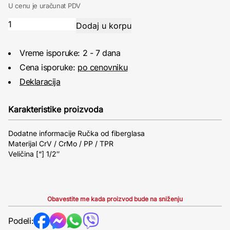
U cenu je uračunat PDV
Vreme isporuke: 2 - 7 dana
Cena isporuke:
po cenovniku
Deklaracija
Karakteristike proizvoda
Dodatne informacije Ručka od fiberglasa
Materijal CrV / CrMo / PP / TPR
Veličina [“] 1/2″
Obavestite me kada proizvod bude na sniženju
Podeli: