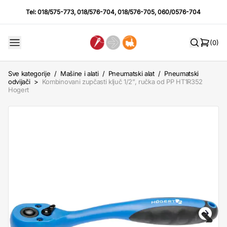
Tel:
018/575-773
,
018/576-704
,
018/576-705
,
060/0576-704
(0)
Sve kategorije
/
Mašine i alati
/
Pneumatski alat
/
Pneumatski
odvijači
>
Kombinovani zupčasti ključ 1/2”, ručka od PP HT1R352
Hogert