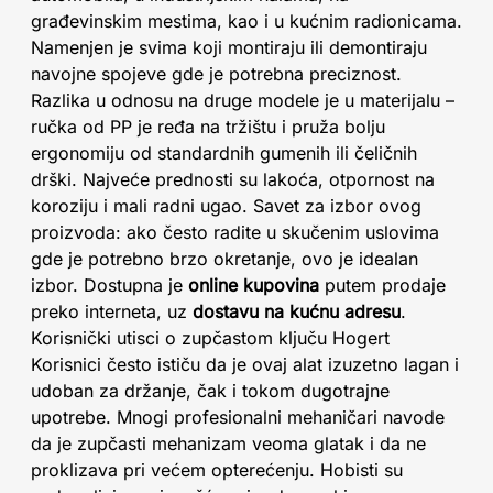
građevinskim mestima, kao i u kućnim radionicama.
Namenjen je svima koji montiraju ili demontiraju
navojne spojeve gde je potrebna preciznost.
Razlika u odnosu na druge modele je u materijalu –
ručka od PP je ređa na tržištu i pruža bolju
ergonomiju od standardnih gumenih ili čeličnih
drški. Najveće prednosti su lakoća, otpornost na
koroziju i mali radni ugao. Savet za izbor ovog
proizvoda: ako često radite u skučenim uslovima
gde je potrebno brzo okretanje, ovo je idealan
izbor. Dostupna je
online kupovina
putem prodaje
preko interneta, uz
dostavu na kućnu adresu
.
Korisnički utisci o zupčastom ključu Hogert
Korisnici često ističu da je ovaj alat izuzetno lagan i
udoban za držanje, čak i tokom dugotrajne
upotrebe. Mnogi profesionalni mehaničari navode
da je zupčasti mehanizam veoma glatak i da ne
proklizava pri većem opterećenju. Hobisti su