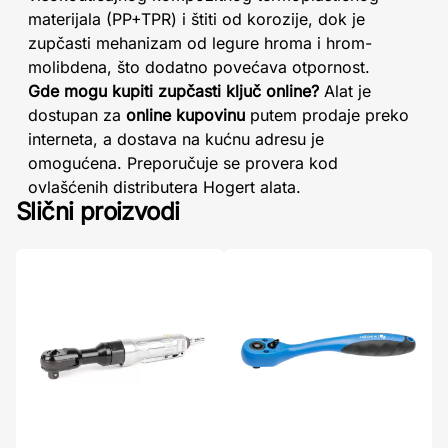
materijala (PP+TPR) i štiti od korozije, dok je
zupčasti mehanizam od legure hroma i hrom-
molibdena, što dodatno povećava otpornost.
Gde mogu kupiti zupčasti ključ online?
Alat je
dostupan za
online kupovinu
putem prodaje preko
interneta, a dostava na kućnu adresu je
omogućena. Preporučuje se provera kod
ovlašćenih distributera Hogert alata.
Slični proizvodi