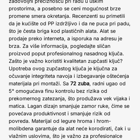
zadovoljni preciznošću pri radu u uskim
prostorima, a posebno se ceni mogućnost brze
promene smera okretanja. Recenzenti su primetili
da je kućište od PP izdržljivo i da ne puca pri padu,
što je česta briga kod plastičnih alata. Alat se
prodaje preko interneta, a isporuka na adresu je
brza. Za više informacija, pogledajte sličan
proizvod poput profesionalnog nasadnog ključa.
Zašto je važno koristiti kvalitetan zupčasti ključ?
Upotreba ovog zupčastog ključa je ključna za
očuvanje integriteta navoja i izbegavanje oštećenja
materijala pri montaži. Sa
72 zuba
, radni ugao od
5° omogućava finu kontrolu bez rizika od
prekomernog zatezanja, što produžava vek vijaka i
matica. Lagan dizajn smanjuje zamor ruke, čime se
povećava produktivnost i smanjuje rizik od
povreda. Materijal od legure hroma i hrom-
molibdena garantuje da alat neće korodirati, čak i u
vlažnim uslovima, što je važno za profesionalce