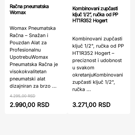
Račna pneumatska
Kombinovani zupčasti
Womax
ključ 1/2”, ručka od PP
HT1R352 Hogert
Womax Pneumatska
Račna – Snažan i
Kombinovani zupčasti
Pouzdan Alat za
ključ 1/2", ručka od PP
Profesionalnu
HT1R352 Hogert –
UpotrebuWomax
preciznost i udobnost
Pneumatska Račna je
u svakom
visokokvalitetan
okretanjuKombinovani
pneumatski alat
zupčasti ključ 1/2",
dizajniran za brzo ...
ručka ...
4.295,00 RSD
2.990,00 RSD
3.271,00 RSD