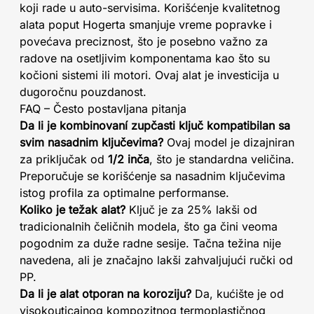
koji rade u auto-servisima. Korišćenje kvalitetnog
alata poput Hogerta smanjuje vreme popravke i
povećava preciznost, što je posebno važno za
radove na osetljivim komponentama kao što su
kočioni sistemi ili motori. Ovaj alat je investicija u
dugoročnu pouzdanost.
FAQ – Često postavljana pitanja
Da li je kombinovaní zupčasti ključ kompatibilan sa
svim nasadnim ključevima?
Ovaj model je dizajniran
za priključak od
1/2 inča
, što je standardna veličina.
Preporučuje se korišćenje sa nasadnim ključevima
istog profila za optimalne performanse.
Koliko je težak alat?
Ključ je za 25% lakši od
tradicionalnih čeličnih modela, što ga čini veoma
pogodnim za duže radne sesije. Tačna težina nije
navedena, ali je značajno lakši zahvaljujući ručki od
PP.
Da li je alat otporan na koroziju?
Da, kućište je od
visokouticajnog kompozitnog termoplastičnog