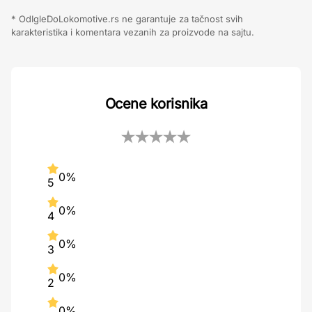
* OdIgleDoLokomotive.rs ne garantuje za tačnost svih
karakteristika i komentara vezanih za proizvode na sajtu.
Ocene korisnika
0%
5
0%
4
0%
3
0%
2
0%