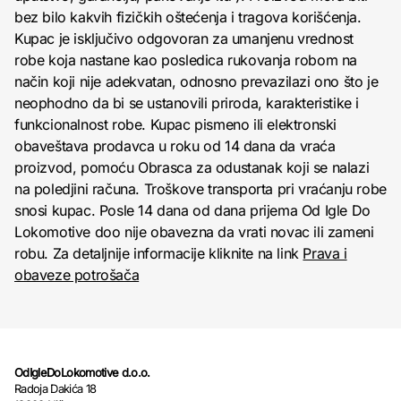
bez bilo kakvih fizičkih oštećenja i tragova korišćenja.
Kupac je isključivo odgovoran za umanjenu vrednost
robe koja nastane kao posledica rukovanja robom na
način koji nije adekvatan, odnosno prevazilazi ono što je
neophodno da bi se ustanovili priroda, karakteristike i
funkcionalnost robe. Kupac pismeno ili elektronski
obaveštava prodavca u roku od 14 dana da vraća
proizvod, pomoću Obrasca za odustanak koji se nalazi
na poledjini računa. Troškove transporta pri vraćanju robe
snosi kupac. Posle 14 dana od dana prijema Od Igle Do
Lokomotive doo nije obavezna da vrati novac ili zameni
robu. Za detaljnije informacije kliknite na link
Prava i
obaveze potrošača
OdIgleDoLokomotive d.o.o.
Radoja Dakića 18