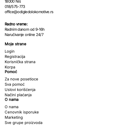
18000 Niš
018/575-773
office@odigledolokomotive.rs
Radno vreme:
Radnim danom od 9-16h
Naručivanje online 24/7
Moje strane
Login
Registracija
Korisnička strana
Korpa
Pomoć
Za nove posetioce
Sva pomoć
Uslovi korišćenja
Načini plaćanja
O nama
O nama
Cenovnik isporuke
Marketing
Sve grupe proizvoda