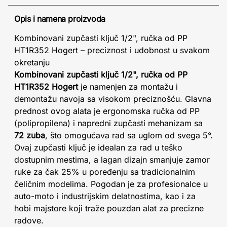
Opis i namena proizvoda
Kombinovani zupčasti ključ 1/2", ručka od PP
HT1R352 Hogert – preciznost i udobnost u svakom
okretanju
Kombinovani zupčasti ključ 1/2", ručka od PP
HT1R352 Hogert
je namenjen za montažu i
demontažu navoja sa visokom preciznošću. Glavna
prednost ovog alata je ergonomska ručka od PP
(polipropilena) i napredni zupčasti mehanizam sa
72 zuba
, što omogućava rad sa uglom od svega 5°.
Ovaj zupčasti ključ je idealan za rad u teško
dostupnim mestima, a lagan dizajn smanjuje zamor
ruke za čak 25% u poređenju sa tradicionalnim
čeličnim modelima. Pogodan je za profesionalce u
auto-moto i industrijskim delatnostima, kao i za
hobi majstore koji traže pouzdan alat za precizne
radove.