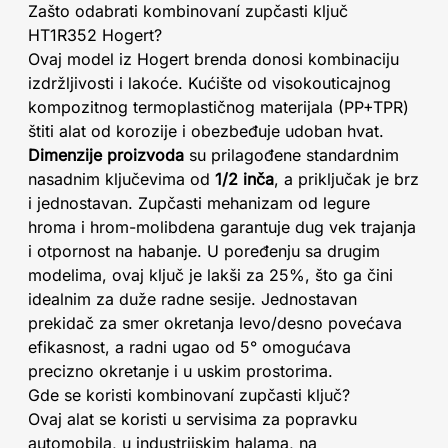
Zašto odabrati kombinovaní zupčasti ključ
HT1R352 Hogert?
Ovaj model iz Hogert brenda donosi kombinaciju
izdržljivosti i lakoće. Kućište od visokouticajnog
kompozitnog termoplastičnog materijala (PP+TPR)
štiti alat od korozije i obezbeđuje udoban hvat.
Dimenzije proizvoda
su prilagođene standardnim
nasadnim ključevima od
1/2 inča
, a priključak je brz
i jednostavan. Zupčasti mehanizam od legure
hroma i hrom-molibdena garantuje dug vek trajanja
i otpornost na habanje. U poređenju sa drugim
modelima, ovaj ključ je lakši za 25%, što ga čini
idealnim za duže radne sesije. Jednostavan
prekidač za smer okretanja levo/desno povećava
efikasnost, a radni ugao od 5° omogućava
precizno okretanje i u uskim prostorima.
Gde se koristi kombinovaní zupčasti ključ?
Ovaj alat se koristi u servisima za popravku
automobila, u industrijskim halama, na