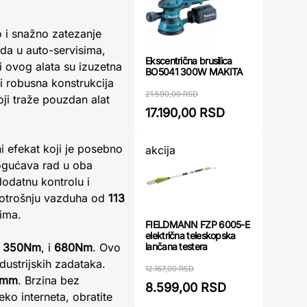
o i snažno zatezanje
ada u auto-servisima,
Ekscentrična brusilica
i ovog alata su izuzetna
BO5041 300W MAKITA
i robusna konstrukcija
21.590,00 RSD
oji traže pouzdan alat
17.190,00 RSD
i efekat koji je posebno
akcija
mogućava rad u oba
odatnu kontrolu i
otrošnju vazduha od
113
vima.
FIELDMANN FZP 6005-E
električna teleskopska
lančana testera
,
350Nm
, i
680Nm
. Ovo
dustrijskih zadataka.
12.167,00 RSD
2mm
. Brzina bez
8.599,00 RSD
ko interneta, obratite