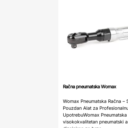
Račna pneumatska Womax
Womax Pneumatska Račna – S
Pouzdan Alat za Profesionaln
UpotrebuWomax Pneumatska 
visokokvalitetan pneumatski a