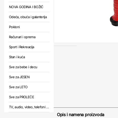
NOVA GODINA I BOŽIĆ
Odeća, obuća i galanterija
Pokloni
Računari i oprema
Sport i Rekreacija
Stan i kuća
Sve za bebe i decu
Sve za JESEN
Sve za LETO
Sve za PROLEĆE
TV, audio, video, telefoni ...
Opis i namena proizvoda