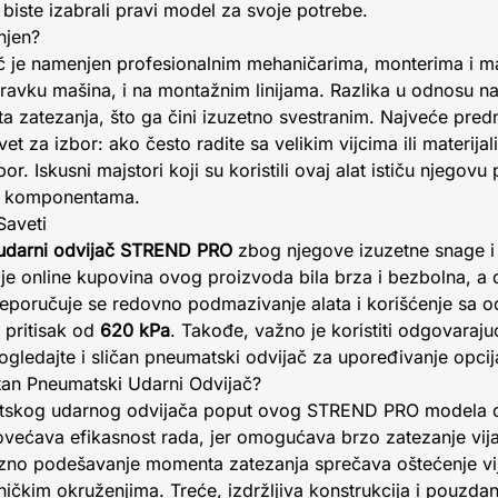
iste izabrali pravi model za svoje potrebe.
njen?
č je namenjen profesionalnim mehaničarima, monterima i ma
ravku mašina, i na montažnim linijama. Razlika u odnosu n
a zatezanja, što ga čini izuzetno svestranim. Najveće predn
 za izbor: ako često radite sa velikim vijcima ili materijali
r. Iskusni majstori koji su koristili ovaj alat ističu njegovu
im komponentama.
Saveti
udarni odvijač STREND PRO
zbog njegove izuzetne snage i 
a je online kupovina ovog proizvoda bila brza i bezbolna, 
reporučuje se redovno podmazivanje alata i korišćenje sa 
pritisak od
620 kPa
. Takođe, važno je koristiti odgovaraju
Pogledajte i sličan pneumatski odvijač za upoređivanje opcij
tetan Pneumatski Udarni Odvijač?
atskog udarnog odvijača poput ovog STREND PRO modela do
ovećava efikasnost rada, jer omogućava brzo zatezanje vij
no podešavanje momenta zatezanja sprečava oštećenje vijak
ničkim okruženjima. Treće, izdržljiva konstrukcija i pouzd