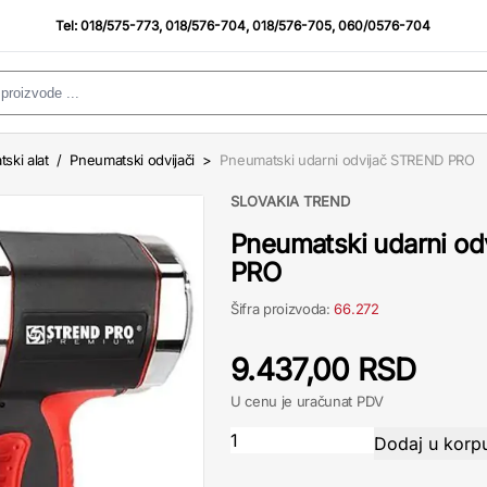
Tel:
018/575-773
,
018/576-704
,
018/576-705
,
060/0576-704
ski alat
/
Pneumatski odvijači
>
Pneumatski udarni odvijač STREND PRO
SLOVAKIA TREND
Pneumatski udarni o
PRO
Šifra proizvoda:
66.272
9.437,00 RSD
U cenu je uračunat PDV