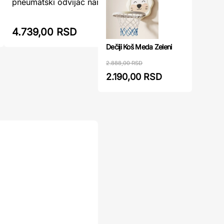
pneumatski odvijač namenjen brzom i ...
namenjen 
4.739,00 RSD
5.015,0
Dečiji Koš Meda Zeleni
2.888,00 RSD
2.190,00 RSD