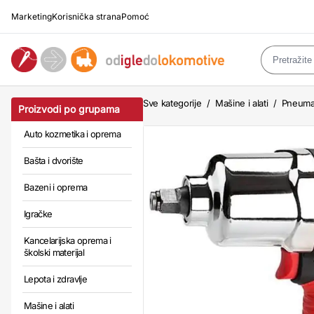
Marketing
Korisnička strana
Pomoć
Sve kategorije
/
Mašine i alati
/
Pneumat
Proizvodi po grupama
Auto kozmetika i oprema
Bašta i dvorište
Bazeni i oprema
Igračke
Kancelarijska oprema i
školski materijal
Lepota i zdravlje
Mašine i alati