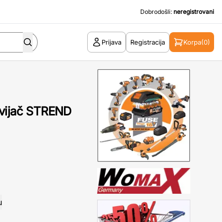
Dobrodošli:
neregistrovani
Prijava
Registracija
Korpa
(0)
dvijač STREND