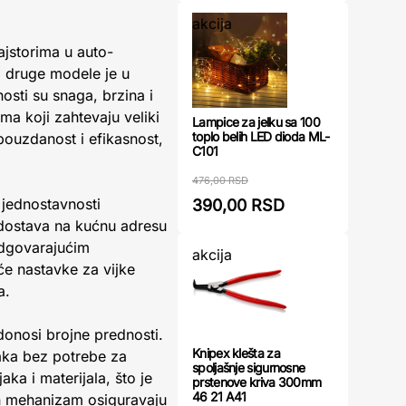
akcija
jstorima u auto-
a druge modele je u
osti su snaga, brzina i
ma koji zahtevaju veliki
Lampice za jelku sa 100
toplo belih LED dioda ML-
 pouzdanost i efikasnost,
C101
476,00 RSD
jednostavnosti
390,00 RSD
a dostava na kućnu adresu
odgovarajućim
akcija
će nastavke za vijke
a.
nosi brojne prednosti.
Knipex klešta za
aka bez potrebe za
spoljašnje sigurnosne
a i materijala, što je
prstenove kriva 300mm
46 21 A41
an mehanizam osiguravaju