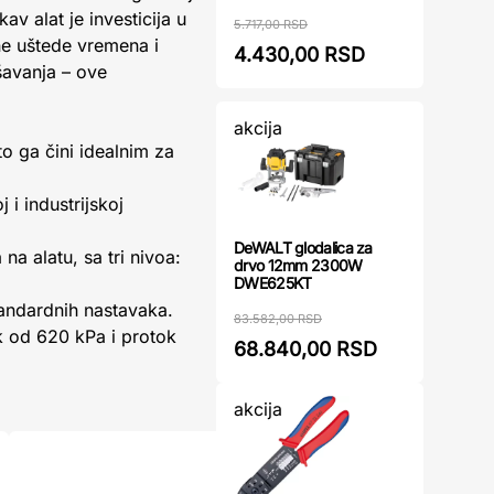
v alat je investicija u
5.717,00 RSD
ne uštede vremena i
4.430,00 RSD
šavanja – ove
akcija
 ga čini idealnim za
i industrijskoj
DeWALT glodalica za
 alatu, sa tri nivoa:
drvo 12mm 2300W
DWE625KT
andardnih nastavaka.
83.582,00 RSD
k od 620 kPa i protok
68.840,00 RSD
akcija