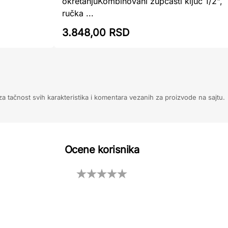
okretanjuKombinovani zupčasti ključ 1/2",
ručka ...
3.848,00 RSD
 tačnost svih karakteristika i komentara vezanih za proizvode na sajtu.
Ocene korisnika