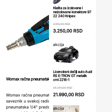
Klešta za izolovane i
neizolovane konektore 97
22 240 Knipex
4.190,00 RSD
3.250,00 RSD
akcija
Licencirani dečiji auto Audi
RS E-TRON GT metalik
Odvrtač u
Womax račna pneumatska 1/4"
crni 2216-1
25.291,00 RSD
Udarni pn
21.990,00 RSD
Womax račna pneumatska 1/4" – snažan
pouzdan z
saveznik u svakoj radioniciWomax račna
zadatkeOd
pneumatska 1/4" predstavlja savremeni
akcija
Womax je 