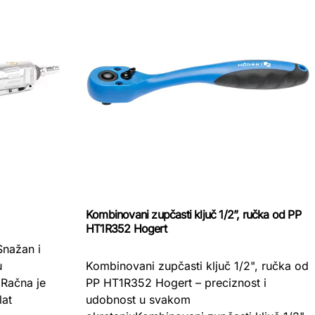
Kombinovani zupčasti ključ 1/2”, ručka od PP
HT1R352 Hogert
nažan i
Kombinovani zupčasti ključ 1/2", ručka od
u
PP HT1R352 Hogert – preciznost i
Račna je
udobnost u svakom
lat