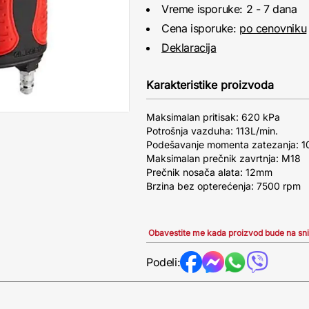
Vreme isporuke: 2 - 7 dana
Cena isporuke:
po cenovniku
Deklaracija
Karakteristike proizvoda
Maksimalan pritisak: 620 kPa
Potrošnja vazduha: 113L/min.
Podešavanje momenta zatezanja:
Maksimalan prečnik zavrtnja: M18
Prečnik nosača alata: 12mm
Brzina bez opterećenja: 7500 rpm
Obavestite me kada proizvod bude na sn
Podeli: