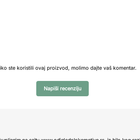
iko ste koristili ovaj proizvod, molimo dajte vaš komentar.
Napiši recenziju