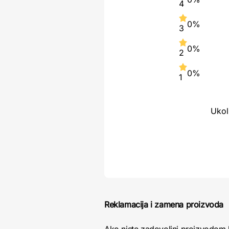
4
0%
3
0%
2
0%
1
Ukol
Reklamacija i zamena proizvoda