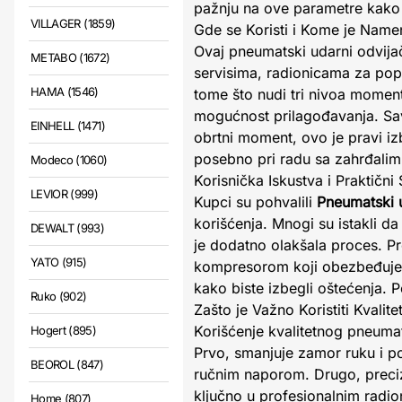
pažnju na ove parametre kako b
VILLAGER (1859)
Gde se Koristi i Kome je Name
Ovaj pneumatski udarni odvija
METABO (1672)
servisima, radionicama za pop
HAMA (1546)
tome što nudi tri nivoa moment
mogućnost prilagođavanja. Savet
EINHELL (1471)
obrtni moment, ovo je pravi izbo
posebno pri radu sa zahrđal
Modeco (1060)
Korisnička Iskustva i Praktični 
LEVIOR (999)
Kupci su pohvalili
Pneumatski 
korišćenja. Mnogi su istakli d
DEWALT (993)
je dodatno olakšala proces. P
YATO (915)
kompresorom koji obezbeđuje 
kako biste izbegli oštećenja. 
Ruko (902)
Zašto je Važno Koristiti Kvali
Korišćenje kvalitetnog pneum
Hogert (895)
Prvo, smanjuje zamor ruku i p
BEOROL (847)
ručnim naporom. Drugo, preciz
ključno u profesionalnim radio
Home (807)