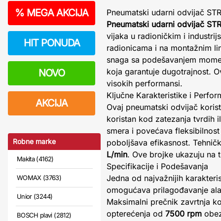
%
MEGA AKCIJA
Pneumatski udarni odvijač ST
Pneumatski udarni odvijač S
vijaka u radioničkim i industr
HIT PONUDA
radionicama i na montažnim lin
snaga sa podešavanjem mome
koja garantuje dugotrajnost. O
NOVO
visokih performansi.
Ključne Karakteristike i Perfo
AKCIJA
Ovaj pneumatski odvijač koris
koristan kod zatezanja tvrdih 
smera i povećava fleksibilnos
Robne marke
poboljšava efikasnost. Tehničk
L/min
. Ove brojke ukazuju na t
Makita (4162)
Specifikacije i Podešavanja
Jedna od najvažnijih karakteri
WOMAX (3763)
omogućava prilagođavanje alata
Unior (3244)
Maksimalni prečnik zavrtnja ko
opterećenja od
7500 rpm
obezb
BOSCH plavi (2812)