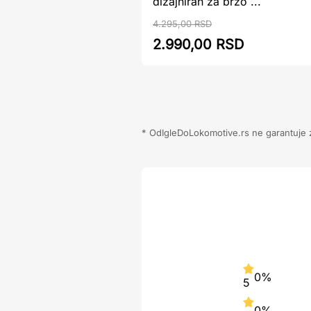
dizajniran za brzo ...
4.295,00 RSD
2.990,00 RSD
* OdIgleDoLokomotive.rs ne garantuje za
0%
5
0%