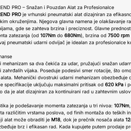
REND PRO – Snažan i Pouzdan Alat za Profesionalce
TREND PRO
je vrhunski pneumatski alat dizajniran za efikasn
ijskim okruženjima. Njegova glavna namena je olakšavanje r
ijama, gde se zahteva brzina i preciznost. Glavne prednost
nta zatezanja (od
107Nm
do
680Nm
), brzina od
7500 rpm
vaj pneumatski udarni odvijač je idealan za profesionalce k
rmanse
ti mehanizam sa dva čekića za udar, pružajući snažan udarn
ili zahrđalih vijaka. Poseduje podesivi smer rotacije, što o
t alata. Mehanički dvostruki udarni mehanizam obezbeđuje d
e specifikacije uključuju maksimalni pritisak od
620 kPa
i p
o da je alat dizajniran za kontinuirani rad u zahtevnim uslo
stika je podešavanje momenta zatezanja u tri nivoa:
107Nm
 različitim vrstama poslova, od finih montaža do teških in
ji alat može obraditi je
M18
, dok je prečnik nosača alata
1
eđuje brz i efikasan rad. Kada kupujete putem prodaje pre