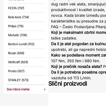
dug radni vek alata, smanjujuć
FESTA (797)
produktivnost i kvalitet izra
novca. Kada birate između po
Beta tools (734)
karakteristike su presudne za p
Philips (715)
FAQ – Često Postavljana Pitanj
Koji je maksimalni obrtni mom
Michelin (709)
teške zadatke.
Da li je alat pogodan za kućn
Bertoni-Lorelli (702)
upotrebi, ali ga napredni hobi
Rosan (684)
Kako se podešava moment zat
107 Nm, 350 Nm i 680 Nm.
Wolfcraft (629)
Koji je prečnik nosača alata?
Pr
Prosto (627)
Da li je potrebna posebna opr
vazduha od 113 L/min.
STANLEY (573)
Slični proizvodi
Sve robne marke