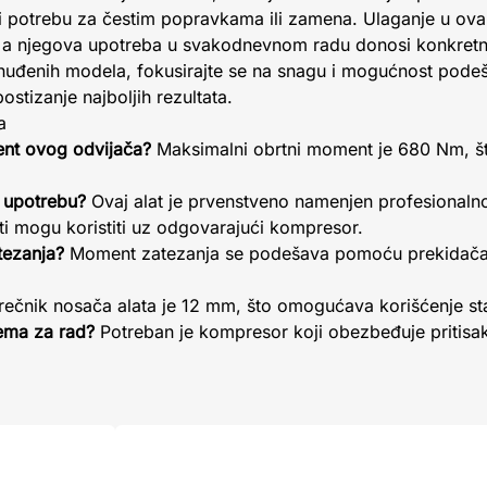
i potrebu za čestim popravkama ili zamena. Ulaganje u ovaka
de, a njegova upotreba u svakodnevnom radu donosi konkret
nuđenih modela, fokusirajte se na snagu i mogućnost pode
ostizanje najboljih rezultata.
a
ent ovog odvijača?
Maksimalni obrtni moment je 680 Nm, što
u upotrebu?
Ovaj alat je prvenstveno namenjen profesionalnoj 
sti mogu koristiti uz odgovarajući kompresor.
ezanja?
Moment zatezanja se podešava pomoću prekidača na
ečnik nosača alata je 12 mm, što omogućava korišćenje st
ema za rad?
Potreban je kompresor koji obezbeđuje pritisa