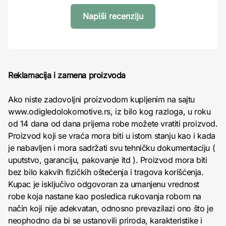
Napiši recenziju
Reklamacija i zamena proizvoda
Ako niste zadovoljni proizvodom kupljenim na sajtu
www.odigledolokomotive.rs, iz bilo kog razloga, u roku
od 14 dana od dana prijema robe možete vratiti proizvod.
Proizvod koji se vraća mora biti u istom stanju kao i kada
je nabavljen i mora sadržati svu tehničku dokumentaciju (
uputstvo, garanciju, pakovanje itd ). Proizvod mora biti
bez bilo kakvih fizičkih oštećenja i tragova korišćenja.
Kupac je isključivo odgovoran za umanjenu vrednost
robe koja nastane kao posledica rukovanja robom na
način koji nije adekvatan, odnosno prevazilazi ono što je
neophodno da bi se ustanovili priroda, karakteristike i