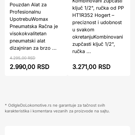
Kombinovani zupčasti
Pouzdan Alat za
ključ 1/2", ručka od PP
Profesionalnu
HT1R352 Hogert –
UpotrebuWomax
preciznost i udobnost
Pneumatska Račna je
u svakom
visokokvalitetan
okretanjuKombinovani
pneumatski alat
zupčasti ključ 1/2",
dizajniran za brzo ...
ručka ...
4.295,00 RSD
2.990,00 RSD
3.271,00 RSD
* OdIgleDoLokomotive.rs ne garantuje za tačnost svih
karakteristika i komentara vezanih za proizvode na sajtu.