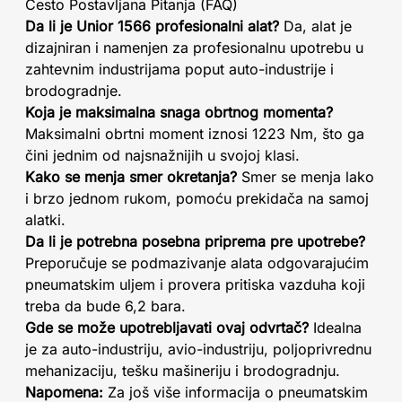
Često Postavljana Pitanja (FAQ)
Da li je Unior 1566 profesionalni alat?
Da, alat je
dizajniran i namenjen za profesionalnu upotrebu u
zahtevnim industrijama poput auto-industrije i
brodogradnje.
Koja je maksimalna snaga obrtnog momenta?
Maksimalni obrtni moment iznosi 1223 Nm, što ga
čini jednim od najsnažnijih u svojoj klasi.
Kako se menja smer okretanja?
Smer se menja lako
i brzo jednom rukom, pomoću prekidača na samoj
alatki.
Da li je potrebna posebna priprema pre upotrebe?
Preporučuje se podmazivanje alata odgovarajućim
pneumatskim uljem i provera pritiska vazduha koji
treba da bude 6,2 bara.
Gde se može upotrebljavati ovaj odvrtač?
Idealna
je za auto-industriju, avio-industriju, poljoprivrednu
mehanizaciju, tešku mašineriju i brodogradnju.
Napomena:
Za još više informacija o pneumatskim