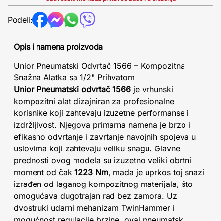
Podeli:
Opis i namena proizvoda
Unior Pneumatski Odvrtač 1566 – Kompozitna
Snažna Alatka sa 1/2" Prihvatom
Unior Pneumatski odvrtač 1566
je vrhunski
kompozitni alat dizajniran za profesionalne
korisnike koji zahtevaju izuzetne performanse i
izdržljivost. Njegova primarna namena je brzo i
efikasno odvrtanje i zavrtanje navojnih spojeva u
uslovima koji zahtevaju veliku snagu. Glavne
prednosti ovog modela su izuzetno veliki obrtni
moment od čak
1223 Nm
, mada je uprkos toj snazi
izrađen od laganog kompozitnog materijala, što
omogućava dugotrajan rad bez zamora. Uz
dvostruki udarni mehanizam TwinHammer i
mogućnost regulacije brzine, ovaj pneumatski