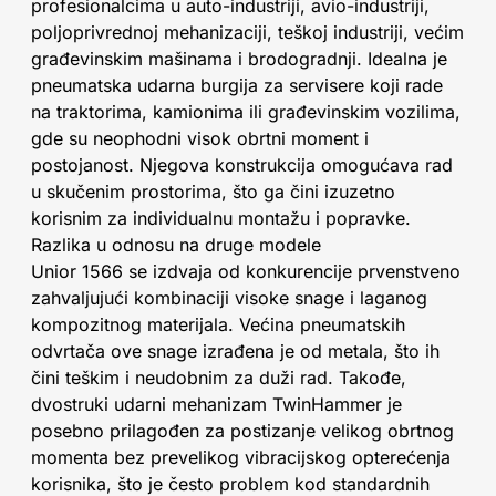
profesionalcima u auto-industriji, avio-industriji,
poljoprivrednoj mehanizaciji, teškoj industriji, većim
građevinskim mašinama i brodogradnji. Idealna je
pneumatska udarna burgija za servisere koji rade
na traktorima, kamionima ili građevinskim vozilima,
gde su neophodni visok obrtni moment i
postojanost. Njegova konstrukcija omogućava rad
u skučenim prostorima, što ga čini izuzetno
korisnim za individualnu montažu i popravke.
Razlika u odnosu na druge modele
Unior 1566 se izdvaja od konkurencije prvenstveno
zahvaljujući kombinaciji visoke snage i laganog
kompozitnog materijala. Većina pneumatskih
odvrtača ove snage izrađena je od metala, što ih
čini teškim i neudobnim za duži rad. Takođe,
dvostruki udarni mehanizam TwinHammer je
posebno prilagođen za postizanje velikog obrtnog
momenta bez prevelikog vibracijskog opterećenja
korisnika, što je često problem kod standardnih