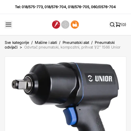
Tel:
018/575-773
,
018/576-704
,
018/576-705
,
060/0576-704
(0)
Sve kategorije
/
Mašine i alati
/
Pneumatski alat
/
Pneumatski
odvijači
>
Odvrtač pneumatski, kompozitni, prihvat 1/2" 1566 Unior