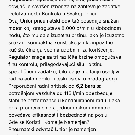
odvijač je savršen izbor za najzahtevnije zadatke.
Delotvornost i Kontrola u Svakoj Prilici
Ovaj
Unior pneumatski odvrtač
poseduje snažan
motor koji omogućava 8.000 o/min u slobodnom
hodu, što mu daje izuzetnu brzinu. Iako je izuzetno
snažan, kompaktna konstrukcija i kompozitno
kućište čine ga veoma udobnim za korišćenje.
Regulator snage sa tri različite brzine omogućava
finu kontrolu, prilagođavajući silu i brzinu
specifičnom zadatku, bilo da je u pitanju osetljivi
rad na automobilu ili teški uslovi u brodogradnji.
Preporučeni radni pritisak od
6,2 bara
sa
potrošnjom vazduha od 113 l/min obezbeđuje
stabilne performanse u kontinuiranom radu. Laka i
brza promena smera jednom rukom dodatno
povećava efikasnost i bezbednost na poslu.
Gde se Koristi i Kome je Namenjen?
Pneumatski odvrtač Unior je namenjen