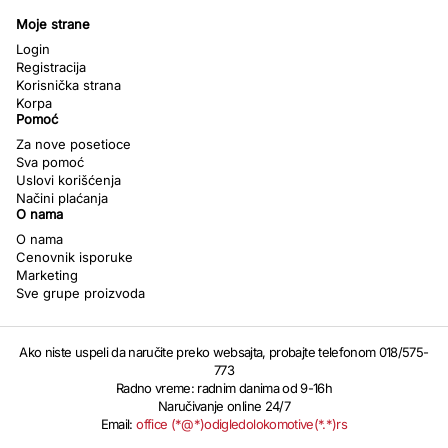
Moje strane
Login
Registracija
Korisnička strana
Korpa
Pomoć
Za nove posetioce
Sva pomoć
Uslovi korišćenja
Načini plaćanja
O nama
O nama
Cenovnik isporuke
Marketing
Sve grupe proizvoda
Ako niste uspeli da naručite preko websajta, probajte telefonom 018/575-
773
Radno vreme: radnim danima od 9-16h
Naručivanje online 24/7
Email:
office (*@*)odigledolokomotive(*.*)rs