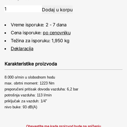
Vreme isporuke: 2 - 7 dana
Cena isporuke:
po cenovniku
Težina za isporuku: 1,950 kg
Deklaracija
Karakteristike proizvoda
8.000 o/min u slobodnom hodu
max. obrtni moment: 1223 Nm
preporučeni pritisak dovoda vazduha: 6,2 bar
potrošnja vazduha: 113 l/min
priključak za vazduh: 1/4"
nivo buke: 93 dB(A)
Obavestite me kada proizvod bude na sniženju