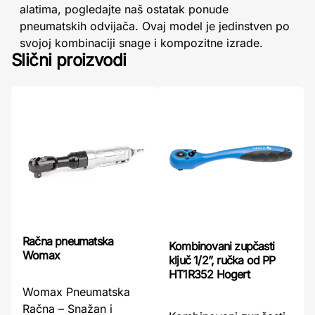
alatima, pogledajte naš ostatak ponude
pneumatskih odvijača. Ovaj model je jedinstven po
svojoj kombinaciji snage i kompozitne izrade.
Slični proizvodi
Račna pneumatska
Kombinovani zupčasti
Womax
ključ 1/2”, ručka od PP
HT1R352 Hogert
Womax Pneumatska
Račna – Snažan i