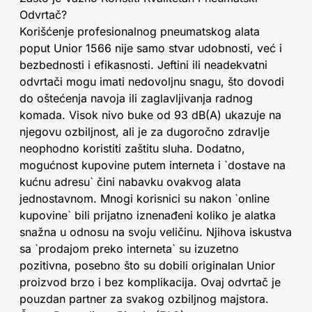
Odvrtač?
Korišćenje profesionalnog pneumatskog alata
poput Unior 1566 nije samo stvar udobnosti, već i
bezbednosti i efikasnosti. Jeftini ili neadekvatni
odvrtači mogu imati nedovoljnu snagu, što dovodi
do oštećenja navoja ili zaglavljivanja radnog
komada. Visok nivo buke od 93 dB(A) ukazuje na
njegovu ozbiljnost, ali je za dugoročno zdravlje
neophodno koristiti zaštitu sluha. Dodatno,
mogućnost kupovine putem interneta i `dostave na
kućnu adresu` čini nabavku ovakvog alata
jednostavnom. Mnogi korisnici su nakon `online
kupovine` bili prijatno iznenađeni koliko je alatka
snažna u odnosu na svoju veličinu. Njihova iskustva
sa `prodajom preko interneta` su izuzetno
pozitivna, posebno što su dobili originalan Unior
proizvod brzo i bez komplikacija. Ovaj odvrtač je
pouzdan partner za svakog ozbiljnog majstora.