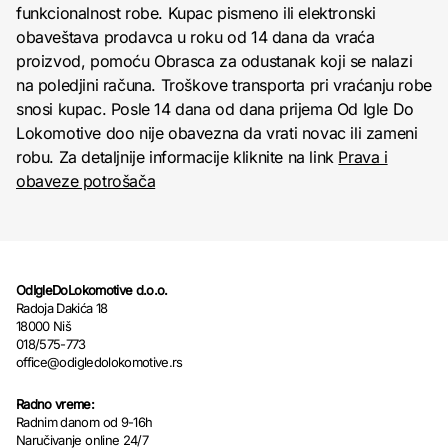
funkcionalnost robe. Kupac pismeno ili elektronski
obaveštava prodavca u roku od 14 dana da vraća
proizvod, pomoću Obrasca za odustanak koji se nalazi
na poledjini računa. Troškove transporta pri vraćanju robe
snosi kupac. Posle 14 dana od dana prijema Od Igle Do
Lokomotive doo nije obavezna da vrati novac ili zameni
robu. Za detaljnije informacije kliknite na link
Prava i
obaveze potrošača
OdIgleDoLokomotive d.o.o.
Radoja Dakića 18
18000 Niš
018/575-773
office@odigledolokomotive.rs
Radno vreme:
Radnim danom od 9-16h
Naručivanje online 24/7