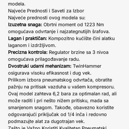
modela.
Najveće Prednosti i Saveti za Izbor
Najveće prednosti ovog modela su:
Izuzetna snaga:
Obrtni moment od 1223 Nm
omogućava odvrtanje i najzategnutijih šrafova.
Lagan i praktičan:
Kompozitno kućište čini alatku
laganom i izdržljivom.
Precizna kontrola:
Regulator brzine sa 3 nivoa
omogućava prilagođavanje radu.
Dvostruki udarni mehanizam:
TwinHammer
osigurava visoku efikasnost i dug vek.
Prilikom izbora pneumatskog odvrtača, obratite
pažnju na pritisak vazduha u vašem kompresoru.
Ovaj model zahteva 6,2 bara za optimalan rad, ali
može raditi i pri nešto nižem pritisku, mada sa
smanjenom snagom. Takođe, obavezno koristite
odgovarajući priključak od 1/4 inča i redovno
podmazujte alat za dugotrajan vek.
Zašto je Važno Koristiti Kvalitetan Pneumatski