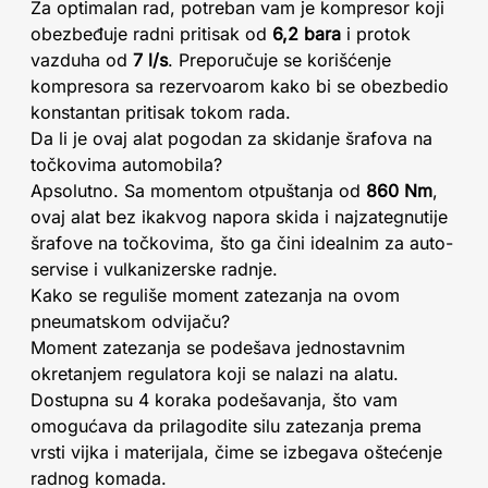
Za optimalan rad, potreban vam je kompresor koji
obezbeđuje radni pritisak od
6,2 bara
i protok
vazduha od
7 l/s
. Preporučuje se korišćenje
kompresora sa rezervoarom kako bi se obezbedio
konstantan pritisak tokom rada.
Da li je ovaj alat pogodan za skidanje šrafova na
točkovima automobila?
Apsolutno. Sa momentom otpuštanja od
860 Nm
,
ovaj alat bez ikakvog napora skida i najzategnutije
šrafove na točkovima, što ga čini idealnim za auto-
servise i vulkanizerske radnje.
Kako se reguliše moment zatezanja na ovom
pneumatskom odvijaču?
Moment zatezanja se podešava jednostavnim
okretanjem regulatora koji se nalazi na alatu.
Dostupna su 4 koraka podešavanja, što vam
omogućava da prilagodite silu zatezanja prema
vrsti vijka i materijala, čime se izbegava oštećenje
radnog komada.