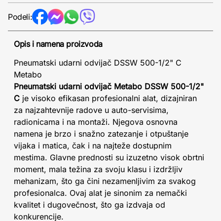
Podeli:
Opis i namena proizvoda
Pneumatski udarni odvijač DSSW 500-1/2" C
Metabo
Pneumatski udarni odvijač Metabo DSSW 500-1/2"
C
je visoko efikasan profesionalni alat, dizajniran
za najzahtevnije radove u auto-servisima,
radionicama i na montaži. Njegova osnovna
namena je brzo i snažno zatezanje i otpuštanje
vijaka i matica, čak i na najteže dostupnim
mestima. Glavne prednosti su izuzetno visok obrtni
moment, mala težina za svoju klasu i izdržljiv
mehanizam, što ga čini nezamenljivim za svakog
profesionalca. Ovaj alat je sinonim za nemački
kvalitet i dugovečnost, što ga izdvaja od
konkurencije.