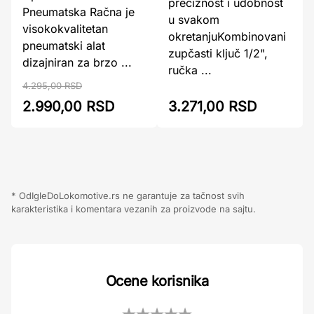
preciznost i udobnost
Pneumatska Račna je
u svakom
visokokvalitetan
okretanjuKombinovani
pneumatski alat
zupčasti ključ 1/2",
dizajniran za brzo ...
ručka ...
4.295,00 RSD
2.990,00 RSD
3.271,00 RSD
* OdIgleDoLokomotive.rs ne garantuje za tačnost svih
karakteristika i komentara vezanih za proizvode na sajtu.
Ocene korisnika