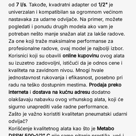
od
7 l/s
. Takođe, kvadratni adapter od
1/2"
je
univerzalan i kompatibilan sa ogromnom većinom
nastavaka za udarne odvijače. Na primer, možete
pogledati i ponudu drugih modela ako vam je
potreban nešto manje snažan alat za lakše radove.
Za one koji traže maksimalne performanse za
profesionalne radove, ovaj model je najbolji izbor.
Korisnici koji su obavili
online kupovinu
ovog alata
su izuzetno zadovoljni, ističući da je odnos cene i
kvaliteta na zavidnom nivou. Mnogi hvale
jednostavnost rukovanja i efikasnost, posebno pri
radu na teško dostupnim mestima.
Prodaja preko
interneta
i
dostava na kućnu adresu
dodatno
olakšavaju nabavku ovog vrhunskog alata, koji će
sigurno unaprediti vaše radne performance.
Zašto je važno koristiti kvalitetan pneumatski udarni
odvijač?
Korišćenje kvalitetnog alata kao što je
Metabo
DSSW 500-1/2" C
nije samo pitanje prestiža, već i