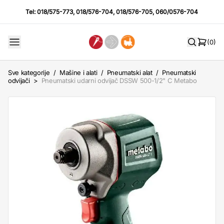
Tel:
018/575-773
,
018/576-704
,
018/576-705
,
060/0576-704
(0)
Sve kategorije
/
Mašine i alati
/
Pneumatski alat
/
Pneumatski
odvijači
>
Pneumatski udarni odvijač DSSW 500-1/2" C Metabo