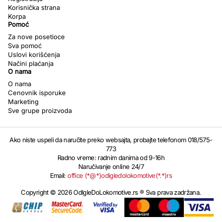
Korisnička strana
Korpa
Pomoć
Za nove posetioce
Sva pomoć
Uslovi korišćenja
Načini plaćanja
O nama
O nama
Cenovnik isporuke
Marketing
Sve grupe proizvoda
Ako niste uspeli da naručite preko websajta, probajte telefonom 018/575-
773
Radno vreme: radnim danima od 9-16h
Naručivanje online 24/7
Email:
office (*@*)odigledolokomotive(*.*)rs
Copyright © 2026 OdIgleDoLokomotive.rs ® Sva prava zadržana.