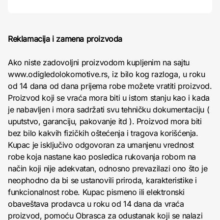
Reklamacija i zamena proizvoda
Ako niste zadovoljni proizvodom kupljenim na sajtu
www.odigledolokomotive.rs, iz bilo kog razloga, u roku
od 14 dana od dana prijema robe možete vratiti proizvod.
Proizvod koji se vraća mora biti u istom stanju kao i kada
je nabavljen i mora sadržati svu tehničku dokumentaciju (
uputstvo, garanciju, pakovanje itd ). Proizvod mora biti
bez bilo kakvih fizičkih oštećenja i tragova korišćenja.
Kupac je isključivo odgovoran za umanjenu vrednost
robe koja nastane kao posledica rukovanja robom na
način koji nije adekvatan, odnosno prevazilazi ono što je
neophodno da bi se ustanovili priroda, karakteristike i
funkcionalnost robe. Kupac pismeno ili elektronski
obaveštava prodavca u roku od 14 dana da vraća
proizvod, pomoću Obrasca za odustanak koji se nalazi