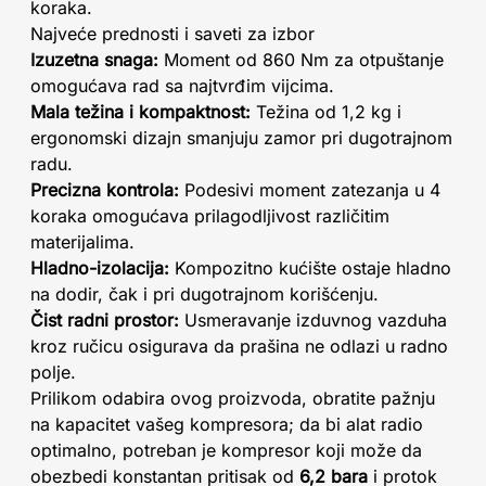
koraka.
Najveće prednosti i saveti za izbor
Izuzetna snaga:
Moment od 860 Nm za otpuštanje
omogućava rad sa najtvrđim vijcima.
Mala težina i kompaktnost:
Težina od 1,2 kg i
ergonomski dizajn smanjuju zamor pri dugotrajnom
radu.
Precizna kontrola:
Podesivi moment zatezanja u 4
koraka omogućava prilagodljivost različitim
materijalima.
Hladno-izolacija:
Kompozitno kućište ostaje hladno
na dodir, čak i pri dugotrajnom korišćenju.
Čist radni prostor:
Usmeravanje izduvnog vazduha
kroz ručicu osigurava da prašina ne odlazi u radno
polje.
Prilikom odabira ovog proizvoda, obratite pažnju
na kapacitet vašeg kompresora; da bi alat radio
optimalno, potreban je kompresor koji može da
obezbedi konstantan pritisak od
6,2 bara
i protok