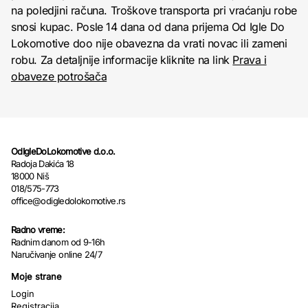
na poledjini računa. Troškove transporta pri vraćanju robe
snosi kupac. Posle 14 dana od dana prijema Od Igle Do
Lokomotive doo nije obavezna da vrati novac ili zameni
robu. Za detaljnije informacije kliknite na link
Prava i
obaveze potrošača
OdIgleDoLokomotive d.o.o.
Radoja Dakića 18
18000 Niš
018/575-773
office@odigledolokomotive.rs
Radno vreme:
Radnim danom od 9-16h
Naručivanje online 24/7
Moje strane
Login
Registracija