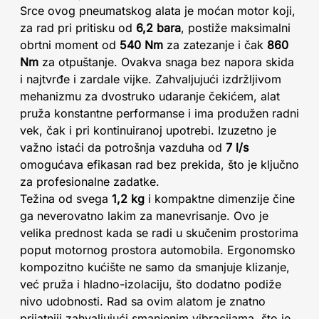
Srce ovog pneumatskog alata je moćan motor koji,
za rad pri pritisku od
6,2 bara
, postiže maksimalni
obrtni moment od
540 Nm
za zatezanje i čak
860
Nm
za otpuštanje. Ovakva snaga bez napora skida
i najtvrđe i zardale vijke. Zahvaljujući izdržljivom
mehanizmu za dvostruko udaranje čekićem, alat
pruža konstantne performanse i ima produžen radni
vek, čak i pri kontinuiranoj upotrebi. Izuzetno je
važno istaći da potrošnja vazduha od
7 l/s
omogućava efikasan rad bez prekida, što je ključno
za profesionalne zadatke.
Težina od svega
1,2 kg
i kompaktne dimenzije čine
ga neverovatno lakim za manevrisanje. Ovo je
velika prednost kada se radi u skučenim prostorima
poput motornog prostora automobila. Ergonomsko
kompozitno kućište ne samo da smanjuje klizanje,
već pruža i hladno-izolaciju, što dodatno podiže
nivo udobnosti. Rad sa ovim alatom je znatno
prijatniji zahvaljujući smanjenim vibracijama, što je