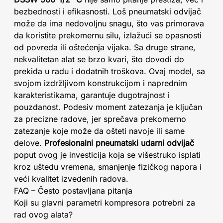
bezbednosti i efikasnosti. Loš pneumatski odvijač
može da ima nedovoljnu snagu, što vas primorava
da koristite prekomernu silu, izlažući se opasnosti
od povreda ili oštećenja vijaka. Sa druge strane,
nekvalitetan alat se brzo kvari, što dovodi do
prekida u radu i dodatnih troškova. Ovaj model, sa
svojom izdržljivom konstrukcijom i naprednim
karakteristikama, garantuje dugotrajnost i
pouzdanost. Podesiv moment zatezanja je ključan
za precizne radove, jer sprečava prekomerno
zatezanje koje može da ošteti navoje ili same
delove.
Profesionalni pneumatski udarni odvijač
poput ovog je investicija koja se višestruko isplati
kroz uštedu vremena, smanjenje fizičkog napora i
veći kvalitet izvedenih radova.
FAQ – Često postavljana pitanja
Koji su glavni parametri kompresora potrebni za
rad ovog alata?