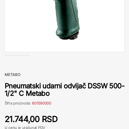
METABO
Pneumatski udarni odvijač DSSW 500-
1/2" C Metabo
Šifra proizvoda:
601590000
21.744,00 RSD
U cenu je uračunat PDV