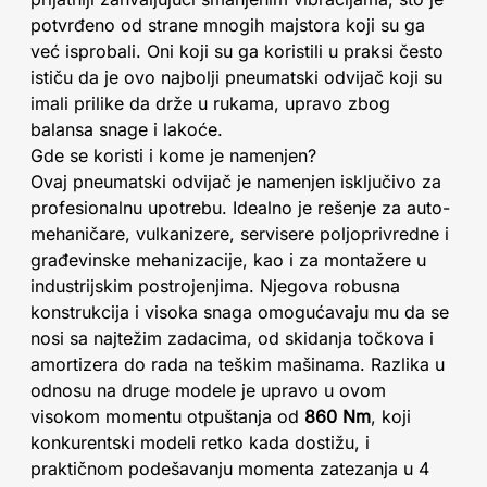
potvrđeno od strane mnogih majstora koji su ga
već isprobali. Oni koji su ga koristili u praksi često
ističu da je ovo najbolji pneumatski odvijač koji su
imali prilike da drže u rukama, upravo zbog
balansa snage i lakoće.
Gde se koristi i kome je namenjen?
Ovaj pneumatski odvijač je namenjen isključivo za
profesionalnu upotrebu. Idealno je rešenje za auto-
mehaničare, vulkanizere, servisere poljoprivredne i
građevinske mehanizacije, kao i za montažere u
industrijskim postrojenjima. Njegova robusna
konstrukcija i visoka snaga omogućavaju mu da se
nosi sa najtežim zadacima, od skidanja točkova i
amortizera do rada na teškim mašinama. Razlika u
odnosu na druge modele je upravo u ovom
visokom momentu otpuštanja od
860 Nm
, koji
konkurentski modeli retko kada dostižu, i
praktičnom podešavanju momenta zatezanja u 4