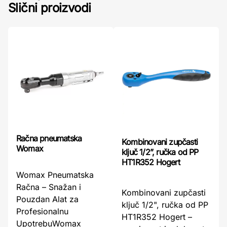
Slični proizvodi
Račna pneumatska
Kombinovani zupčasti
Womax
ključ 1/2”, ručka od PP
HT1R352 Hogert
Womax Pneumatska
Račna – Snažan i
Kombinovani zupčasti
Pouzdan Alat za
ključ 1/2", ručka od PP
Profesionalnu
HT1R352 Hogert –
UpotrebuWomax