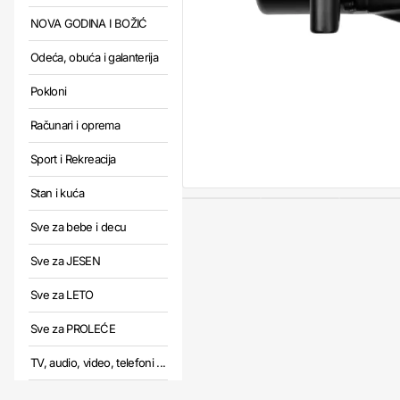
NOVA GODINA I BOŽIĆ
Odeća, obuća i galanterija
Pokloni
Računari i oprema
Sport i Rekreacija
Stan i kuća
Sve za bebe i decu
Sve za JESEN
Sve za LETO
Sve za PROLEĆE
TV, audio, video, telefoni ...