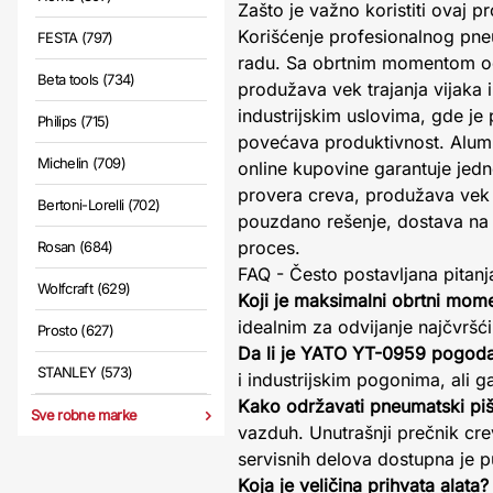
Zašto je važno koristiti ovaj p
Korišćenje profesionalnog pne
FESTA (797)
radu. Sa obrtnim momentom od
Beta tools (734)
produžava vek trajanja vijaka
industrijskim uslovima, gde je
Philips (715)
povećava produktivnost. Alumi
Michelin (709)
online kupovine garantuje jed
provera creva, produžava vek t
Bertoni-Lorelli (702)
pouzdano rešenje, dostava na 
proces.
Rosan (684)
FAQ - Često postavljana pitanj
Wolfcraft (629)
Koji je maksimalni obrtni mo
idealnim za odvijanje najčvršć
Prosto (627)
Da li je YATO YT-0959 pogod
STANLEY (573)
i industrijskim pogonima, ali 
Kako održavati pneumatski piš
Sve robne marke
vazduh. Unutrašnji prečnik cr
servisnih delova dostupna je p
Koja je veličina prihvata alata?