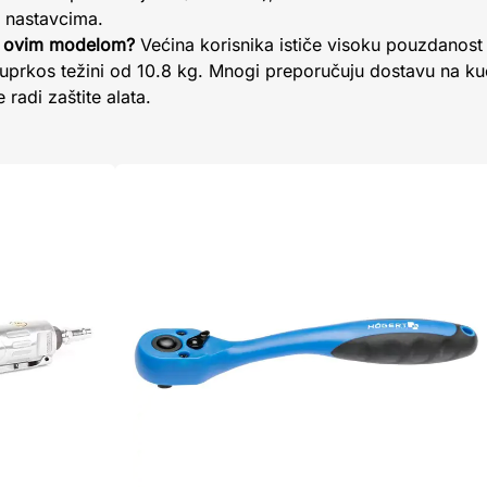
m nastavcima.
sa ovim modelom?
Većina korisnika ističe visoku pouzdan
 uprkos težini od 10.8 kg. Mnogi preporučuju dostavu na ku
 radi zaštite alata.