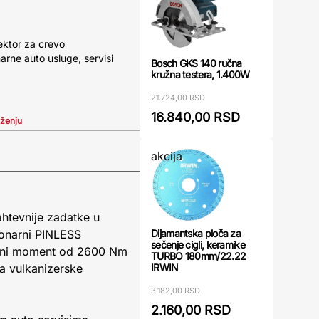
ektor za crevo
narne auto usluge, servisi
Bosch GKS 140 ručna
kružna testera, 1.400W
21.724,00 RSD
16.840,00 RSD
iženju
akcija
ahtevnije zadatke u
Dijamantska ploča za
ionarni PINLESS
sečenje cigli, keramike
rtni moment od 2600 Nm
TURBO 180mm/22.22
IRWIN
za vulkanizerske
3.182,00 RSD
2.160,00 RSD