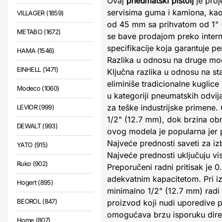
Ovaj
pneumatski pištolj
je proj
servisima guma i kamiona, kao 
VILLAGER (1859)
od 45 mm sa prihvatom od 1" (
METABO (1672)
se bave prodajom preko interne
specifikacije koja garantuje 
HAMA (1546)
Razlika u odnosu na druge mo
EINHELL (1471)
Ključna razlika u odnosu na 
eliminiše tradicionalne kugli
Modeco (1060)
u kategoriji pneumatskih odvi
za teške industrijske primene.
LEVIOR (999)
1/2" (12.7 mm), dok brzina ob
DEWALT (993)
ovog modela je popularna jer 
Najveće prednosti saveti za iz
YATO (915)
Najveće prednosti uključuju v
Ruko (902)
Preporučeni radni pritisak je
adekvatnim kapacitetom. Pri iz
Hogert (895)
minimalno 1/2" (12.7 mm) radi
BEOROL (847)
proizvod koji nudi uporedive 
omogućava brzu isporuku dire
Home (807)