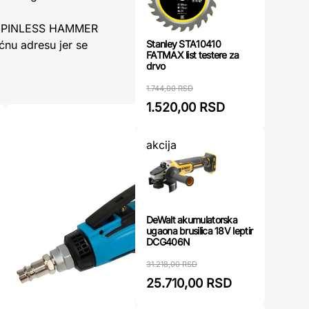
ost PINLESS HAMMER
Stanley STA10410
ćnu adresu jer se
FATMAX list testere za
drvo
1.744,00 RSD
1.520,00 RSD
akcija
DeWalt akumulatorska
ugaona brusilica 18V leptir
DCG406N
31.218,00 RSD
25.710,00 RSD