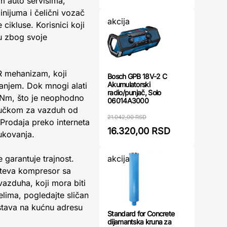
m auto servisima,
inijuma i čelični vozač
akcija
ikluse. Korisnici koji
nu zbog svoje
R mehanizam, koji
Bosch GPB 18V-2 C
Akumulatorski
vanjem. Dok mnogi alati
radio/punjač, Solo
 Nm, što je neophodno
06014A3000
ljučkom za vazduh od
21.042,00 RSD
Prodaja preko interneta
16.320,00 RSD
ukovanja.
akcija
 garantuje trajnost.
hteva kompresor sa
vazduha, koji mora biti
lima, pogledajte sličan
stava na kućnu adresu
Standard for Concrete
dijamantska kruna za