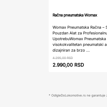
Račna pneumatska Womax
Womax Pneumatska Račna – S
Pouzdan Alat za Profesionaln
UpotrebuWomax Pneumatska 
visokokvalitetan pneumatski a
dizajniran za brzo ...
4.295,00 RSD
2.990,00 RSD
* OdIgleDoLokomotive.rs ne garantuje za