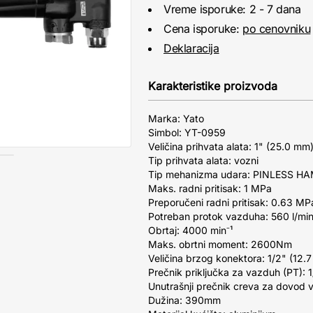
Vreme isporuke: 2 - 7 dana
Cena isporuke:
po cenovniku
Deklaracija
Karakteristike proizvoda
Marka: Yato
Simbol: YT-0959
Veličina prihvata alata: 1" (25.0 mm
Tip prihvata alata: vozni
Tip mehanizma udara: PINLESS H
Maks. radni pritisak: 1 MPa
Preporučeni radni pritisak: 0.63 MP
Potreban protok vazduha: 560 l/mi
Obrtaj: 4000 min⁻¹
Maks. obrtni moment: 2600Nm
Veličina brzog konektora: 1/2" (12.
Prečnik priključka za vazduh (PT): 
Unutrašnji prečnik creva za dovod 
Dužina: 390mm