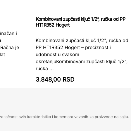
Kombinovani zupčasti ključ 1/2”, ručka od PP
HT1R352 Hogert
nažan i
Kombinovani zupčasti ključ 1/2", ručka od
u
PP HT1R352 Hogert – preciznost i
Račna je
udobnost u svakom
lat
okretanjuKombinovani zupčasti ključ 1/2",
ručka ...
3.848,00 RSD
 tačnost svih karakteristika i komentara vezanih za proizvode na sajtu.