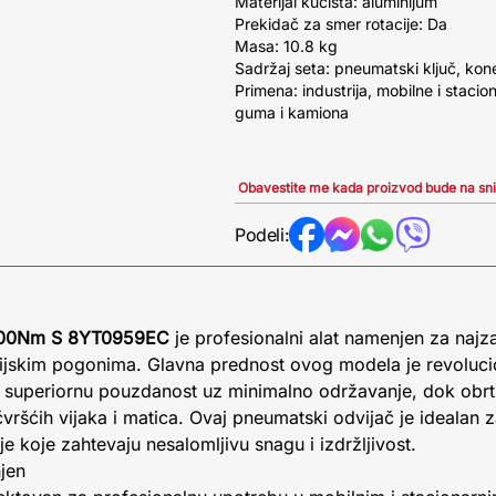
Materijal kućišta: aluminijum
Prekidač za smer rotacije: Da
Masa: 10.8 kg
Sadržaj seta: pneumatski ključ, kon
Primena: industrija, mobilne i stacio
guma i kamiona
Obavestite me kada proizvod bude na sn
Podeli:
2600Nm S 8YT0959EC
je profesionalni alat namenjen za najz
rijskim pogonima. Glavna prednost ovog modela je revoluc
superiornu pouzdanost uz minimalno održavanje, dok ob
ršćih vijaka i matica. Ovaj pneumatski odvijač je idealan 
ije koje zahtevaju nesalomljivu snagu i izdržljivost.
jen