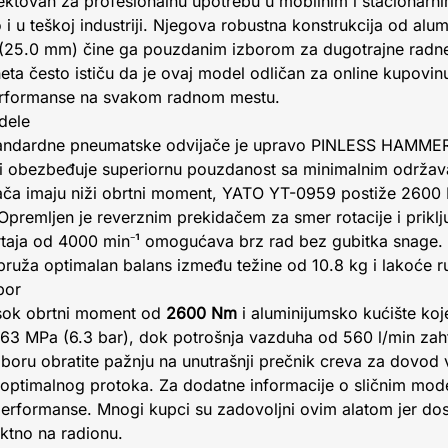
ektovan za profesionalnu upotrebu u mobilnim i stacionarni
i u teškoj industriji. Njegova robustna konstrukcija od alum
25.0 mm) čine ga pouzdanim izborom za dugotrajne radne c
ta često ističu da je ovaj model odličan za online kupovi
performanse na svakom radnom mestu.
dele
standardne pneumatske odvijače je upravo PINLESS HAMME
ce i obezbeđuje superiornu pouzdanost sa minimalnim održa
jača imaju niži obrtni moment, YATO YT-0959 postiže 2600
 Opremljen je reverznim prekidačem za smer rotacije i prik
rtaja od 4000 min⁻¹ omogućava brz rad bez gubitka snage. 
pruža optimalan balans između težine od 10.8 kg i lakoće r
bor
isok obrtni moment od
2600 Nm
i aluminijumsko kućište koje
 0.63 MPa (6.3 bar), dok potrošnja vazduha od 560 l/min za
boru obratite pažnju na unutrašnji prečnik creva za dovod 
 optimalnog protoka. Za dodatne informacije o sličnim mode
performanse. Mnogi kupci su zadovoljni ovim alatom jer do
ktno na radionu.