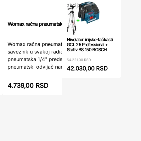
akcija
Odvrtač u
Womax račna pneumatska 1/4"
Nivelator linijsko-tačkasti
Udarni pn
Womax račna pneumatska 1/4" – snažan
GCL 25 Professional +
pouzdan z
Stativ BS 150 BOSCH
saveznik u svakoj radioniciWomax račna
zadatkeOd
pneumatska 1/4" predstavlja savremeni
54.221,00 RSD
Womax je 
pneumatski odvijač namenjen brzom i ...
42.030,00 RSD
namenjen 
4.739,00 RSD
5.015,0