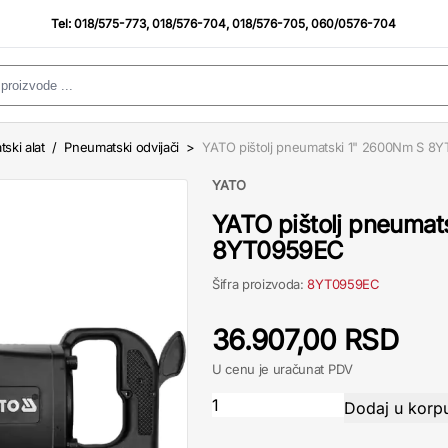
Tel:
018/575-773
,
018/576-704
,
018/576-705
,
060/0576-704
ski alat
/
Pneumatski odvijači
>
YATO pištolj pneumatski 1" 2600Nm S 8
YATO
YATO pištolj pneumat
8YT0959EC
Šifra proizvoda:
8YT0959EC
36.907,00 RSD
U cenu je uračunat PDV