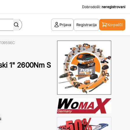
Dobrodošli:
neregistrovani
Prijava
Registracija
Korpa
(0)
YT0959EC
ski 1" 2600Nm S