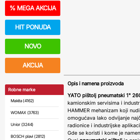
%
MEGA AKCIJA
HIT PONUDA
NOVO
AKCIJA
Opis i namena proizvoda
Robne marke
YATO pištolj pneumatski 1" 
Makita (4162)
kamionskim servisima i indust
HAMMER mehanizam koji nudi 
WOMAX (3763)
omogućava lako odvijanje najčv
Unior (3244)
radionice i industrijske aplikac
Gde se koristi i kome je namen
BOSCH plavi (2812)