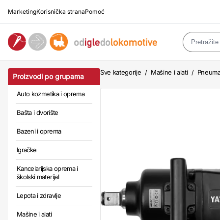
Marketing
Korisnička strana
Pomoć
Sve kategorije
/
Mašine i alati
/
Pneumat
Proizvodi po grupama
Auto kozmetika i oprema
Bašta i dvorište
Bazeni i oprema
Igračke
Kancelarijska oprema i
školski materijal
Lepota i zdravlje
Mašine i alati