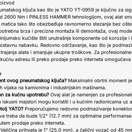
roizvod
umatskog ključa kao što je YATO YT-0959 je ključno za sigu
 2600 Nm i PINLESS HAMMER tehnologijom, ovaj alat smanj
 i matica tako što obezbeđuje ravnomerno stezanje bez ošte
 potrebna brza i precizna montaža ili demontaža, ovaj model 
nijumsko kućište štiti unutrašnje komponente od korozije 
nostavnu nabavku. Redovno održavanje, kao što je podmazi
rajanja alata i smanjuje ukupne troškove. Za profesionalne 
kućnu adresu ili preko prodaje preko interneta omogućava b
a
ment ovog pneumatskog ključa?
Maksimalni obrtni moment je
ih vijaka na kamionima i industrijskim mašinama.
an za kućnu upotrebu?
Ovaj alat je namenjen za profesional
ga iskusni majstori mogu koristiti i u kućnim radionicama u
tolj YATO?
Preporučujemo redovno podmazivanje konektora
eva treba da bude 1/2" (12.7 mm) za optimalne performanse
utem prodaje preko interneta.
Veličina prihvata je 1" (25.0 mm), a čelični vozač od 45