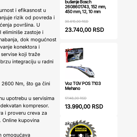
bušenje Bosch
2608601743, 152 mm,
rnost i efikasnost u
450 mm, 12, 10 mm
uje rizik od povreda i
30.619,00 RSD
ćenja površina. U
23.740,00 RSD
eliminiše zastoje i
i habanja, dok mogućnost
vanje konektora i
akcija
servise koji traže
rzu integraciju u radni
 2600 Nm, što ga čini
Voz TGV POS T103
Mehano
nu upotrebu u servisima
17.148,00 RSD
z adekvatan kompresor.
13.990,00 RSD
 i proveru creva za
. Online kupovina
akcija
 mm omogućava