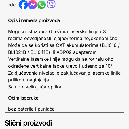
Podeli:
Opis i namena proizvoda
Mogućnost izbora 6 režima laserske linije / 3
režima osvetljenosti: sjajno/normalno/ekonomično
Može da se koristi sa CXT akumulatorima (BL1016 /
BL1021B / BL1041B) ili ADP09 adapterom
Vertikalne laserske linije mogu da se rotiraju oko
određene vertikalne tačke ulevo i udesno za 10°
Zaključavanje nivelacije zaključavanje laserske linije
prilikom naginjanja
Samo nivelirajuća optika
Obim isporuke
bez baterija i punjača
Slični proizvodi