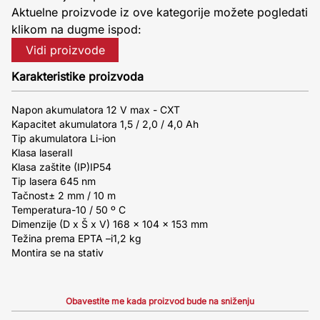
Aktuelne proizvode iz ove kategorije možete pogledati
klikom na dugme ispod:
Vidi proizvode
Karakteristike proizvoda
Napon akumulatora 12 V max - CXT
Kapacitet akumulatora 1,5 / 2,0 / 4,0 Ah
Tip akumulatora Li-ion
Klasa laseraII
Klasa zaštite (IP)IP54
Tip lasera 645 nm
Tačnost± 2 mm / 10 m
Temperatura-10 / 50 º C
Dimenzije (D x Š x V) 168 x 104 x 153 mm
Težina prema EPTA –i1,2 kg
Montira se na stativ
Obavestite me kada proizvod bude na sniženju