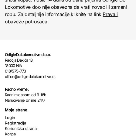
Lokomotive doo nije obavezna da vrati novac ili zameni
robu. Za detaljnije informacije kliknite na link
Prava i
obaveze potrošača
OdIgleDoLokomotive d.o.o.
Radoja Dakića 18
18000 Niš
018/575-773
office@odigledolokomotive.rs
Radno vreme:
Radnim danom od 9-16h
Naručivanje online 24/7
Moje strane
Login
Registracija
Korisnička strana
Korpa