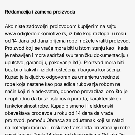
Reklamacija i zamena proizvoda
Ako niste zadovoljni proizvodom kupljenim na sajtu
www.odigledolokomotive.rs, iz bilo kog razloga, u roku
od 14 dana od dana prijema robe možete vratiti proizvod.
Proizvod koji se vraća mora biti u istom stanju kao i kada
je nabavljen i mora sadržati svu tehničku dokumentaciju (
uputstvo, garanciju, pakovanje itd ). Proizvod mora biti
bez bilo kakvih fizičkih oštećenja i tragova korišćenja.
Kupac je isključivo odgovoran za umanjenu vrednost
robe koja nastane kao posledica rukovanja robom na
način koji nije adekvatan, odnosno prevazilazi ono što je
neophodno da bi se ustanovili priroda, karakteristike i
funkcionalnost robe. Kupac pismeno ili elektronski
obaveštava prodavca u roku od 14 dana da vraća
proizvod, pomoću Obrasca za odustanak koji se nalazi
na poledjini računa. Troškove transporta pri vraćanju robe
snosi kupac. Posle 14 dana od dana prijema Od Igle Do