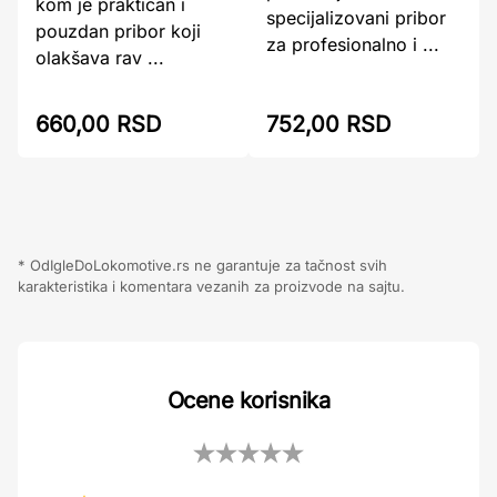
kom je praktičan i
specijalizovani pribor
pouzdan pribor koji
za profesionalno i ...
olakšava rav ...
660,00 RSD
752,00 RSD
* OdIgleDoLokomotive.rs ne garantuje za tačnost svih
karakteristika i komentara vezanih za proizvode na sajtu.
Ocene korisnika