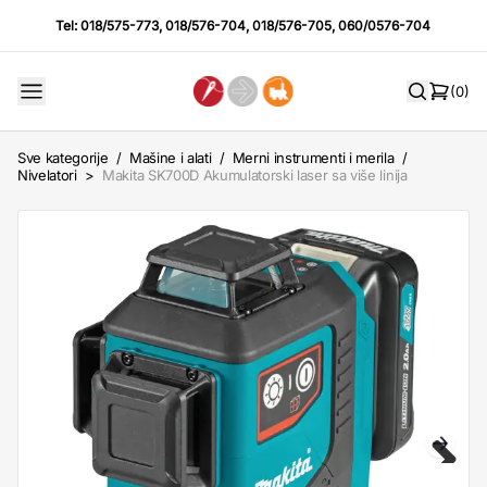
Tel:
018/575-773
,
018/576-704
,
018/576-705
,
060/0576-704
(0)
Sve kategorije
/
Mašine i alati
/
Merni instrumenti i merila
/
Nivelatori
>
Makita SK700D Akumulatorski laser sa više linija