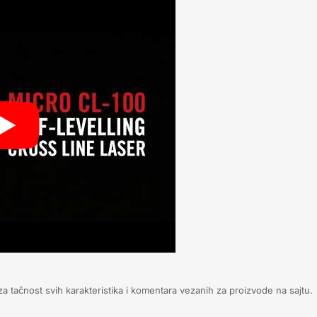
 tačnost svih karakteristika i komentara vezanih za proizvode na sajtu.