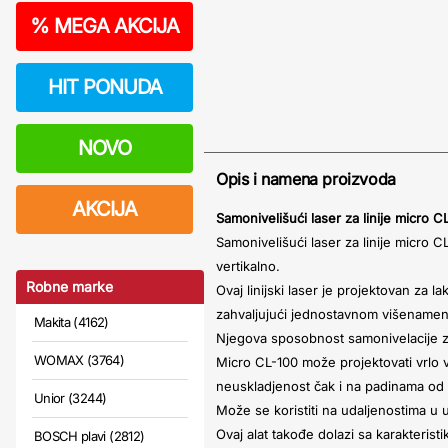
%
MEGA AKCIJA
HIT PONUDA
NOVO
Opis i namena proizvoda
AKCIJA
Samonivelišući laser za linije micro C
Samonivelišući laser za linije micro C
vertikalno.
Robne marke
Ovaj linijski laser je projektovan za l
zahvaljujući jednostavnom višename
Makita (4162)
Njegova sposobnost samonivelacije zna
WOMAX (3764)
Micro CL-100 može projektovati vrlo v
neuskladjenost čak i na padinama od
Unior (3244)
Može se koristiti na udaljenostima u
Ovaj alat takođe dolazi sa karakterist
BOSCH plavi (2812)