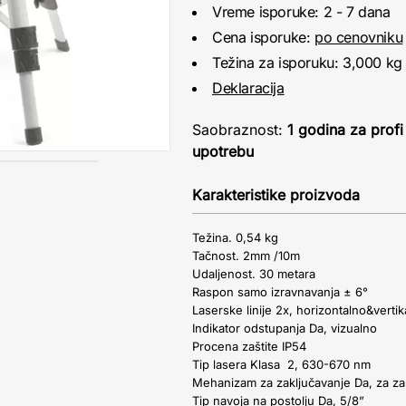
Vreme isporuke: 2 - 7 dana
Cena isporuke:
po cenovniku
Težina za isporuku: 3,000 kg
Deklaracija
Saobraznost:
1 godina za profi
upotrebu
Karakteristike proizvoda
Težina. 0,54 kg
Tačnost. 2mm /10m
Udaljenost. 30 metara
Raspon samo izravnavanja ± 6°
Laserske linije 2x, horizontalno&vertik
Indikator odstupanja Da, vizualno
Procena zaštite IP54
Tip lasera Klasa 2, 630-670 nm
Mehanizam za zaključavanje Da, za za
Tip navoja na postolju Da, 5/8”