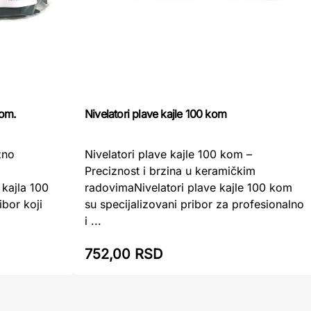
kom.
Nivelatori plave kajle 100 kom
zno
Nivelatori plave kajle 100 kom –
Preciznost i brzina u keramičkim
kajla 100
radovimaNivelatori plave kajle 100 kom
ibor koji
su specijalizovani pribor za profesionalno
i ...
752,00 RSD