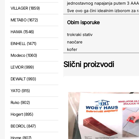
jednostavnog napajanja putem 3 AAA 
VILLAGER (1859)
Sve ovo ga čini idealnim izborom za r
METABO (1672)
Obim isporuke
HAMA (1546)
trokraki stativ
naočare
EINHELL (1471)
kofer
Modeco (1060)
Slični proizvodi
LEVIOR (999)
DEWALT (993)
YATO (915)
Ruko (902)
Hogert (895)
BEOROL (847)
Home (807)