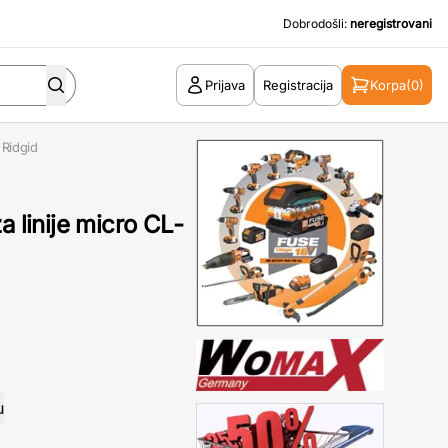
Dobrodošli:
neregistrovani
Prijava
Registracija
Korpa
(0)
 Ridgid
a linije micro CL-