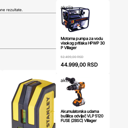
akcija
ane rezultate.
Motorna pumpa za vodu
visokog pritiska HPWP 30
P Villager
52.499,00 RSD
44.999,00 RSD
akcija
Akumulatorska udarna
bušilica odvijač VLP 5120
FUSE (2BSC) Villager