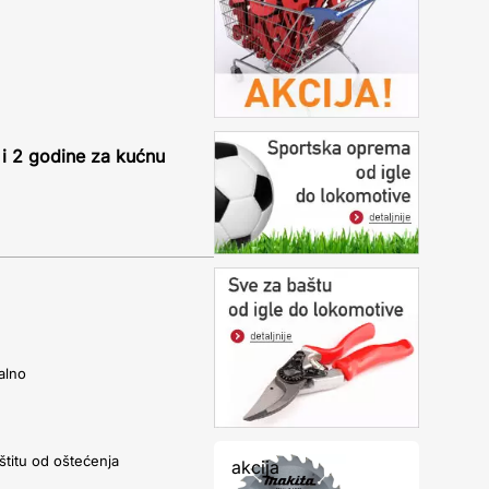
 i 2 godine za kućnu
alno
štitu od oštećenja
akcija