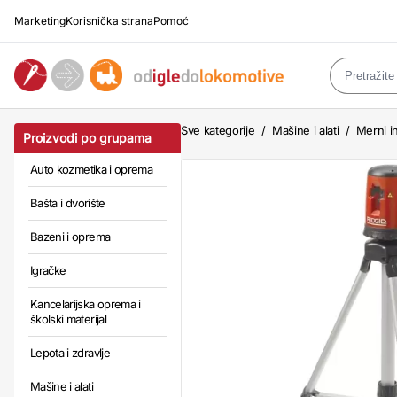
Marketing
Korisnička strana
Pomoć
Sve kategorije
/
Mašine i alati
/
Merni in
Proizvodi po grupama
Auto kozmetika i oprema
Bašta i dvorište
Bazeni i oprema
Igračke
Kancelarijska oprema i
školski materijal
Lepota i zdravlje
Mašine i alati