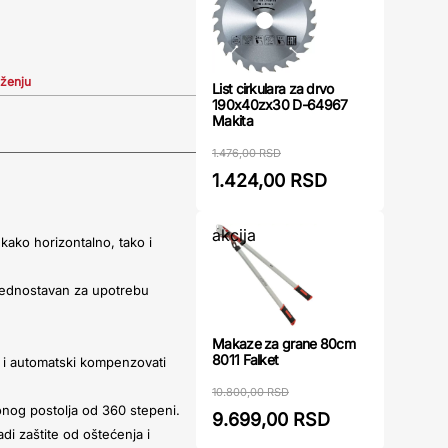
iženju
List cirkulara za drvo
190x40zx30 D-64967
Makita
1.476,00 RSD
1.424,00 RSD
akcija
 kako horizontalno, tako i
je jednostavan za upotrebu
Makaze za grane 80cm
8011 Falket
ću i automatski kompenzovati
10.800,00 RSD
onog postolja od 360 stepeni.
9.699,00 RSD
di zaštite od oštećenja i