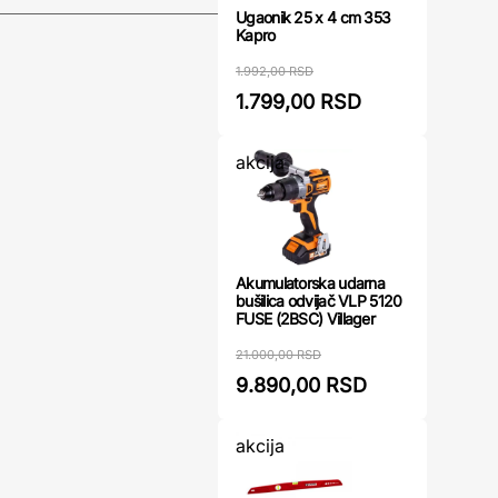
Ugaonik 25 x 4 cm 353
Kapro
1.992,00 RSD
1.799,00 RSD
akcija
Akumulatorska udarna
bušilica odvijač VLP 5120
FUSE (2BSC) Villager
21.000,00 RSD
9.890,00 RSD
akcija