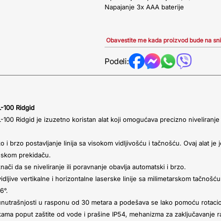
Napajanje 3x AAA baterije
Obavestite me kada proizvod bude na sn
Podeli:
L-100 Ridgid
L-100 Ridgid je izuzetno koristan alat koji omogućava precizno niveliranje
ako i brzo postavljanje linija sa visokom vidljivošću i tačnošću. Ovaj alat 
nskom prekidaču.
či da se niveliranje ili poravnanje obavlja automatski i brzo.
idljive vertikalne i horizontalne laserske linije sa milimetarskom tačnoš
 6°.
 unutrašnjosti u rasponu od 30 metara a podešava se lako pomoću rotaci
ikama poput zaštite od vode i prašine IP54, mehanizma za zaključavanje ra