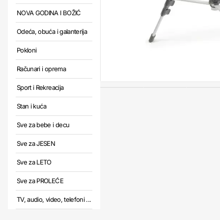
NOVA GODINA I BOŽIĆ
Odeća, obuća i galanterija
Pokloni
Računari i oprema
Sport i Rekreacija
Stan i kuća
Sve za bebe i decu
Sve za JESEN
Sve za LETO
Sve za PROLEĆE
TV, audio, video, telefoni ...