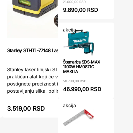
21.000,00 RSD
9.890,00 RSD
akcija
Stanley STHT1-77148 Laser linijski
Laser lini
Štemarica SDS-MAX
1100W HM0871C
Stanley laser linijski STHT1-77148 je
MAKITA
praktičan alat koji će vam pomoći da
Kategorij
58.790,00 RSD
postignete preciznost i brzinu pri
Brend: W
46.990,00 RSD
postavljanju slika, polica i drugih obje ...
akcija
3.519,00 RSD
5.399,