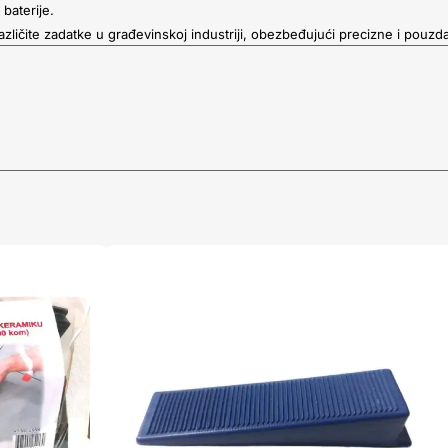
baterije.
azličite zadatke u građevinskoj industriji, obezbeđujući precizne i pouzd