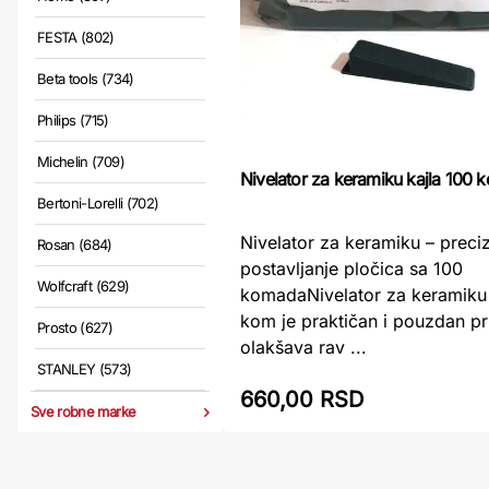
FESTA (802)
Beta tools (734)
Philips (715)
Michelin (709)
Nivelator za keramiku kajla 100 
Bertoni-Lorelli (702)
Nivelator za keramiku – preci
Rosan (684)
postavljanje pločica sa 100
Wolfcraft (629)
komadaNivelator za keramiku 
kom je praktičan i pouzdan pr
Prosto (627)
olakšava rav ...
STANLEY (573)
660,00 RSD
Sve robne marke