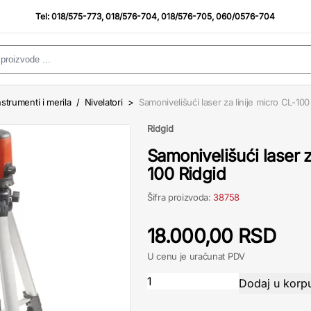
Tel:
018/575-773
,
018/576-704
,
018/576-705
,
060/0576-704
strumenti i merila
/
Nivelatori
>
Samonivelišući laser za linije micro CL-100
Ridgid
Samonivelišući laser z
100 Ridgid
Šifra proizvoda:
38758
18.000,00 RSD
U cenu je uračunat PDV