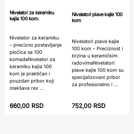
Nivelator za keramiku
Nivelatori plave kajle 100
kajla 100 kom.
kom
Nivelator za keramiku
Nivelatori plave kajle
– precizno postavljanje
100 kom – Preciznost i
pločica sa 100
brzina u keramičkim
komadaNivelator za
radovimaNivelatori
keramiku kajla 100
plave kajle 100 kom su
kom je praktičan i
specijalizovani pribor
pouzdan pribor koji
za profesionalno i ...
olakšava rav ...
660,00 RSD
752,00 RSD