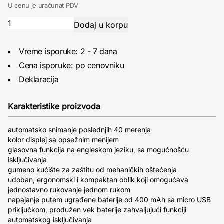
U cenu je uračunat PDV
Vreme isporuke: 2 - 7 dana
Cena isporuke:
po cenovniku
Deklaracija
Karakteristike proizvoda
automatsko snimanje poslednjih 40 merenja
kolor displej sa opsežnim menijem
glasovna funkcija na engleskom jeziku, sa mogućnošću
isključivanja
gumeno kućište za zaštitu od mehaničkih oštećenja
udoban, ergonomski i kompaktan oblik koji omogućava
jednostavno rukovanje jednom rukom
napajanje putem ugrađene baterije od 400 mAh sa micro USB
priključkom, produžen vek baterije zahvaljujući funkciji
automatskog isključivanja