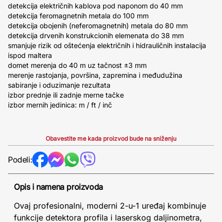
detekcija električnih kablova pod naponom do 40 mm
detekcija feromagnetnih metala do 100 mm
detekcija obojenih (neferomagnetnih) metala do 80 mm
detekcija drvenih konstrukcionih elemenata do 38 mm
smanjuje rizik od oštećenja električnih i hidrauličnih instalacija
ispod maltera
domet merenja do 40 m uz tačnost ±3 mm
merenje rastojanja, površina, zapremina i međudužina
sabiranje i oduzimanje rezultata
izbor prednje ili zadnje merne tačke
izbor mernih jedinica: m / ft / inč
Obavestite me kada proizvod bude na sniženju
Podeli:
Opis i namena proizvoda
Ovaj profesionalni, moderni 2-u-1 uređaj kombinuje
funkcije detektora profila i laserskog daljinometra,