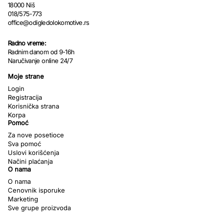
18000 Niš
018/575-773
office@odigledolokomotive.rs
Radno vreme:
Radnim danom od 9-16h
Naručivanje online 24/7
Moje strane
Login
Registracija
Korisnička strana
Korpa
Pomoć
Za nove posetioce
Sva pomoć
Uslovi korišćenja
Načini plaćanja
O nama
O nama
Cenovnik isporuke
Marketing
Sve grupe proizvoda