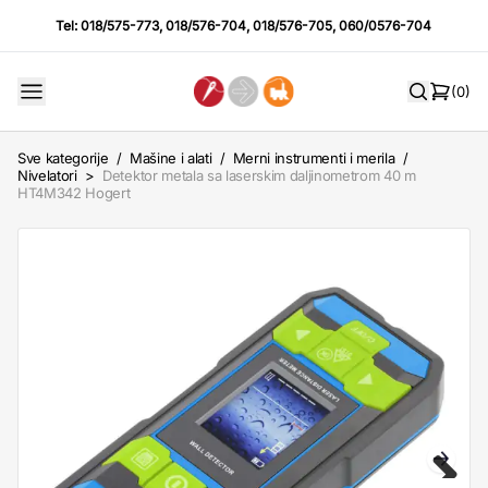
Tel:
018/575-773
,
018/576-704
,
018/576-705
,
060/0576-704
(0)
Sve kategorije
/
Mašine i alati
/
Merni instrumenti i merila
/
Nivelatori
>
Detektor metala sa laserskim daljinometrom 40 m
HT4M342 Hogert