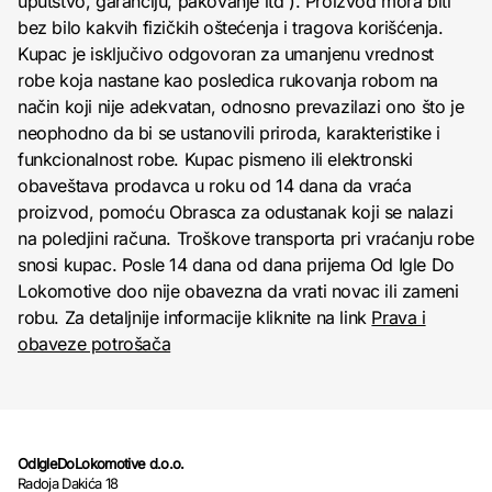
uputstvo, garanciju, pakovanje itd ). Proizvod mora biti
bez bilo kakvih fizičkih oštećenja i tragova korišćenja.
Kupac je isključivo odgovoran za umanjenu vrednost
robe koja nastane kao posledica rukovanja robom na
način koji nije adekvatan, odnosno prevazilazi ono što je
neophodno da bi se ustanovili priroda, karakteristike i
funkcionalnost robe. Kupac pismeno ili elektronski
obaveštava prodavca u roku od 14 dana da vraća
proizvod, pomoću Obrasca za odustanak koji se nalazi
na poledjini računa. Troškove transporta pri vraćanju robe
snosi kupac. Posle 14 dana od dana prijema Od Igle Do
Lokomotive doo nije obavezna da vrati novac ili zameni
robu. Za detaljnije informacije kliknite na link
Prava i
obaveze potrošača
OdIgleDoLokomotive d.o.o.
Radoja Dakića 18