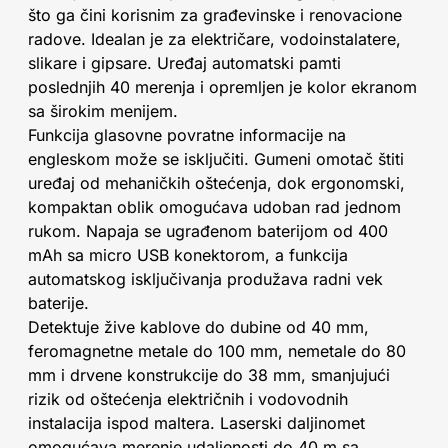
što ga čini korisnim za građevinske i renovacione
radove. Idealan je za električare, vodoinstalatere,
slikare i gipsare. Uređaj automatski pamti
poslednjih 40 merenja i opremljen je kolor ekranom
sa širokim menijem.
Funkcija glasovne povratne informacije na
engleskom može se isključiti. Gumeni omotač štiti
uređaj od mehaničkih oštećenja, dok ergonomski,
kompaktan oblik omogućava udoban rad jednom
rukom. Napaja se ugrađenom baterijom od 400
mAh sa micro USB konektorom, a funkcija
automatskog isključivanja produžava radni vek
baterije.
Detektuje žive kablove do dubine od 40 mm,
feromagnetne metale do 100 mm, nemetale do 80
mm i drvene konstrukcije do 38 mm, smanjujući
rizik od oštećenja električnih i vodovodnih
instalacija ispod maltera. Laserski daljinomet
omogućava merenje udaljenosti do 40 m sa