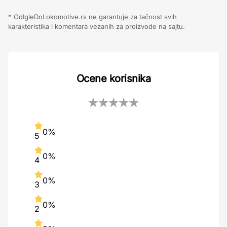
* OdIgleDoLokomotive.rs ne garantuje za tačnost svih
karakteristika i komentara vezanih za proizvode na sajtu.
Ocene korisnika
0%
5
0%
4
0%
3
0%
2