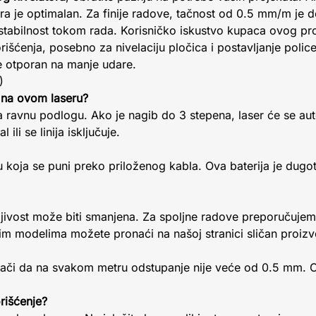
a je optimalan. Za finije radove, tačnost od 0.5 mm/m je d
stabilnost tokom rada. Korisničko iskustvo kupaca ovog pro
orišćenja, posebno za nivelaciju pločica i postavljanje police
je otporan na manje udare.
)
a na ovom laseru?
na ravnu podlogu. Ako je nagib do 3 stepena, laser će se aut
ili se linija isključuje.
ju koja se puni preko priloženog kabla. Ova baterija je dugot
ljivost može biti smanjena. Za spoljne radove preporučujem
čnim modelima možete pronaći na našoj stranici sličan proiz
ači da na svakom metru odstupanje nije veće od 0.5 mm. O
rišćenje?