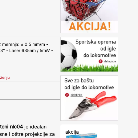
t merenja: ± 0.5 mm/m -
± 3° - Laser 635nm / 5mW -
iženju
šteni nlc04
je idealan
akcija
sne i oštre projekcije za