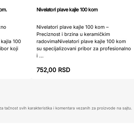
kom.
Nivelatori plave kajle 100 kom
zno
Nivelatori plave kajle 100 kom –
Preciznost i brzina u keramičkim
kajla 100
radovimaNivelatori plave kajle 100 kom
ibor koji
su specijalizovani pribor za profesionalno
i ...
752,00 RSD
 tačnost svih karakteristika i komentara vezanih za proizvode na sajtu.