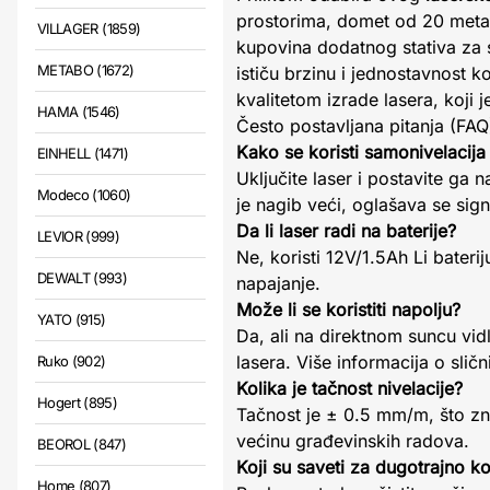
prostorima, domet od 20 metar
VILLAGER (1859)
kupovina dodatnog stativa za 
METABO (1672)
ističu brzinu i jednostavnost k
kvalitetom izrade lasera, koji 
HAMA (1546)
Često postavljana pitanja (FAQ
Kako se koristi samonivelacij
EINHELL (1471)
Uključite laser i postavite ga 
Modeco (1060)
je nagib veći, oglašava se signal 
Da li laser radi na baterije?
LEVIOR (999)
Ne, koristi 12V/1.5Ah Li bateri
DEWALT (993)
napajanje.
Može li se koristiti napolju?
YATO (915)
Da, ali na direktnom suncu vid
lasera. Više informacija o sli
Ruko (902)
Kolika je tačnost nivelacije?
Hogert (895)
Tačnost je ± 0.5 mm/m, što zn
većinu građevinskih radova.
BEOROL (847)
Koji su saveti za dugotrajno ko
Home (807)