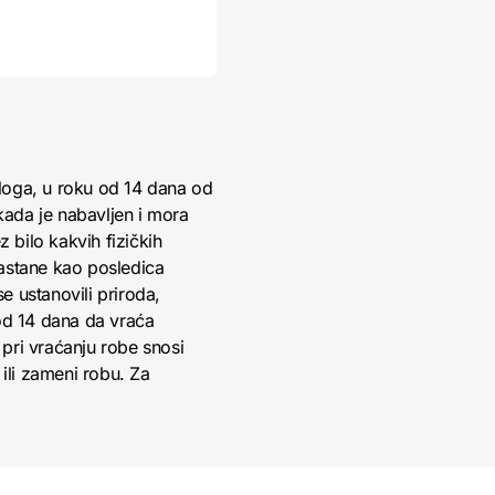
loga, u roku od 14 dana od
kada je nabavljen i mora
 bilo kakvih fizičkih
nastane kao posledica
 ustanovili priroda,
 od 14 dana da vraća
pri vraćanju robe snosi
ili zameni robu. Za