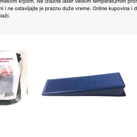
a mekom krpom. Ne izlažite laser velikim temperaturnim pro
i ne ostavljajte je praznu duže vreme. Online kupovina i d
laži.