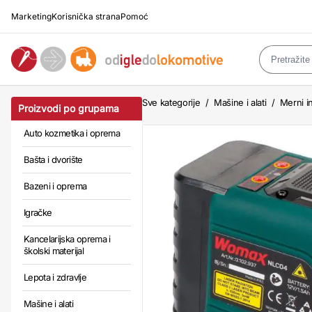
Marketing
Korisnička strana
Pomoć
Sve kategorije
/
Mašine i alati
/
Merni in
Proizvodi po grupama
Auto kozmetika i oprema
Bašta i dvorište
Bazeni i oprema
Igračke
Kancelarijska oprema i
školski materijal
Lepota i zdravlje
Mašine i alati