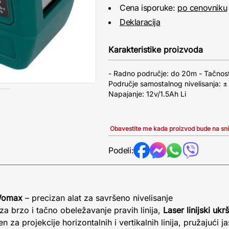
Cena isporuke:
po cenovniku
Deklaracija
Karakteristike proizvoda
- Radno područje: do 20m - Tačnos
Područje samostalnog nivelisanja: 
Napajanje: 12v/1.5Ah Li
Obavestite me kada proizvod bude na sn
Podeli:
 Womax
– precizan alat za savršeno nivelisanje
za brzo i tačno obeležavanje pravih linija,
Laser linijski ukr
 za projekcije horizontalnih i vertikalnih linija, pružajući ja