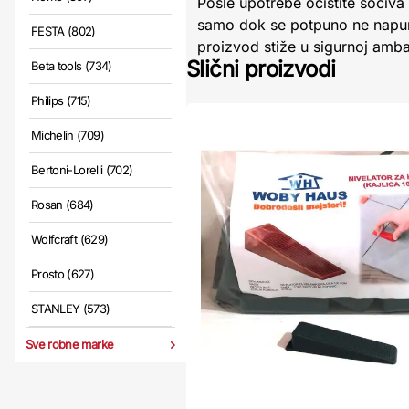
Posle upotrebe očistite sočiv
samo dok se potpuno ne napuni 
FESTA (802)
proizvod stiže u sigurnoj amba
Slični proizvodi
Beta tools (734)
Philips (715)
Michelin (709)
Bertoni-Lorelli (702)
Rosan (684)
Wolfcraft (629)
Prosto (627)
STANLEY (573)
Sve robne marke