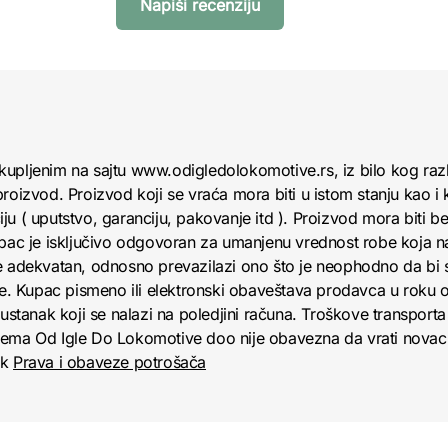
Napiši recenziju
kupljenim na sajtu www.odigledolokomotive.rs, iz bilo kog raz
roizvod. Proizvod koji se vraća mora biti u istom stanju kao i 
u ( uputstvo, garanciju, pakovanje itd ). Proizvod mora biti bez
upac je isključivo odgovoran za umanjenu vrednost robe koja 
e adekvatan, odnosno prevazilazi ono što je neophodno da bi se
obe. Kupac pismeno ili elektronski obaveštava prodavca u roku
anak koji se nalazi na poledjini računa. Troškove transporta 
jema Od Igle Do Lokomotive doo nije obavezna da vrati novac 
nk
Prava i obaveze potrošača