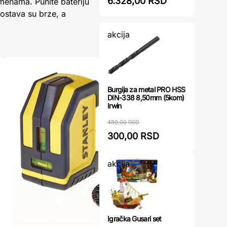
6.328,00 RSD
menama. Punite bateriju
ostava su brze, a
akcija
Burgija za metal PRO HSS
DIN-338 8,50mm (5kom)
Irwin
480,00 RSD
300,00 RSD
akcija
Igračka Gusari set