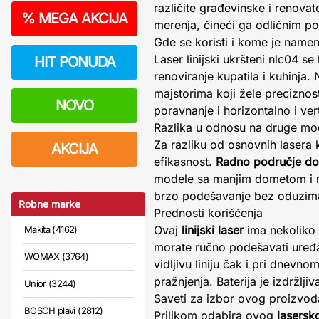
različite građevinske i renova
%
MEGA AKCIJA
merenja, čineći ga odličnim p
Gde se koristi i kome je namen
Laser linijski ukršteni nlc04 se
HIT PONUDA
renoviranje kupatila i kuhinja.
majstorima koji žele precizno
NOVO
poravnanje i horizontalno i vert
Razlika u odnosu na druge mo
Za razliku od osnovnih lasera k
AKCIJA
efikasnost.
Radno područje d
modele sa manjim dometom i n
brzo podešavanje bez oduzim
Robne marke
Prednosti korišćenja
Ovaj
linijski laser
ima nekoliko k
Makita (4162)
morate ručno podešavati uređa
WOMAX (3764)
vidljivu liniju čak i pri dnev
pražnjenja. Baterija je izdržl
Unior (3244)
Saveti za izbor ovog proizvod
BOSCH plavi (2812)
Prilikom odabira ovog
lasersk