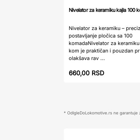
Nivelator za keramiku kajla 100 
Nivelator za keramiku – preci
postavljanje pločica sa 100
komadaNivelator za keramiku 
kom je praktičan i pouzdan pr
olakšava rav ...
660,00 RSD
* OdIgleDoLokomotive.rs ne garantuje za