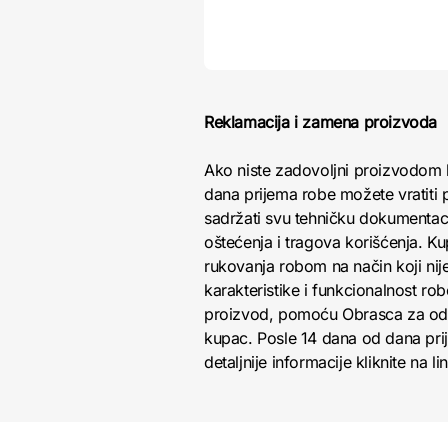
Reklamacija i zamena proizvoda
Ako niste zadovoljni proizvodom 
dana prijema robe možete vratiti p
sadržati svu tehničku dokumentacij
oštećenja i tragova korišćenja. K
rukovanja robom na način koji nij
karakteristike i funkcionalnost r
proizvod, pomoću Obrasca za odust
kupac. Posle 14 dana od dana pri
detaljnije informacije kliknite na li