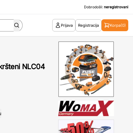
Dobrodošli:
neregistrovani
Prijava
Registracija
Korpa
(0)
ukršteni NLC04