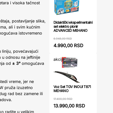
tara i visoka tačnost
štaja, postavljanje slika,
Didaktički eksperimentalni
set elektro pionir
ima, ali i svim kućnim
ADVANCED MEHANO
 omogućava istovremeno
6.948,00 RSD
4.990,00 RSD
 liniju, povećavajući
 u odnosu na jeftinije
akcija
nja od
± 3°
omogućava
tedi vreme, jer ne
Voz Set TGV INOUI T871
mW pruža izuzetno
MEHANO
 dug rad bez zamene ili
17.400,00 RSD
radova.
13.990,00 RSD
ko radite u velikim