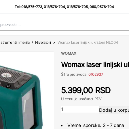
Tel:
018/575-773
,
018/576-704
,
018/576-705
,
060/0576-704
strumenti i merila
/
Nivelatori
>
Womax laser linijski ukršteni NLC04
WOMAX
Womax laser linijski 
Šifra proizvoda:
0102937
5.399,00 RSD
U cenu je uračunat PDV
Vreme isporuke: 2 - 7 dana