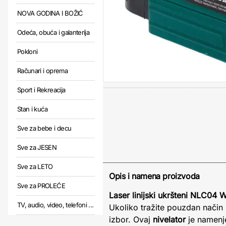
NOVA GODINA I BOŽIĆ
Odeća, obuća i galanterija
Pokloni
Računari i oprema
Sport i Rekreacija
Stan i kuća
Sve za bebe i decu
Sve za JESEN
Sve za LETO
Opis i namena proizvoda
Sve za PROLEĆE
Laser linijski ukršteni NLC04
TV, audio, video, telefoni ...
Ukoliko tražite pouzdan način 
izbor. Ovaj
nivelator
je namenjen