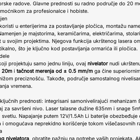
torske radove. Glavne prednosti su radno područje do 20 me
omoćnikom za profesionalce i hobiste.
jen
 koristi u enterijerima za postavljanje pločica, montažu name
 Namenjen je majstorima, keramičarima, električarima, stolar
st u svojim projektima. Njegova funkcija ukrštenog lasera
ikalno, što je ključno kod postavljanja ormarića ili pločica.
dele
oji projektuju samo jednu liniju, ovaj
nivelator
nudi ukrštenu
o 20m
i
tačnost merenja od ± 0.5 mm/m
ga čine superiornim
ižom preciznošću. Takođe, područje samostalnog nivelisa
anja vremena.
ljučnih prednosti: integrisani samonivelirajući mehanizam š
j za savršeni nivo. Laser talasne dužine 635nm i snage 5
nom svetlu. Napajanje putem 12V/1.5Ah Li baterije obezbeđuje
jiva i omogućava neprekidno korišćenje tokom višečasovnih 
a
og nivelatora
, obratite pažnju na potrebe vaših projekata. A