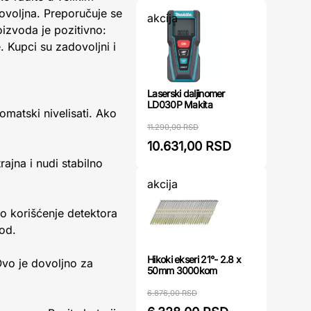
ovoljna. Preporučuje se
akcija
izvoda je pozitivno:
. Kupci su zadovoljni i
Laserski daljinomer
LD030P Makita
omatski nivelisati. Ako
11.290,00 RSD
10.631,00 RSD
rajna i nudi stabilno
akcija
o korišćenje detektora
vod.
Hikoki ekseri 21°- 2.8 x
vo je dovoljno za
50mm 3000kom
6.876,00 RSD