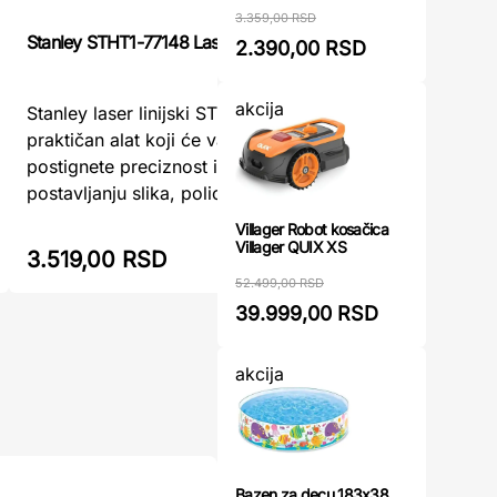
3.359,00 RSD
Stanley STHT1-77148 Laser linijski
2.390,00 RSD
Laser lini
akcija
Stanley laser linijski STHT1-77148 je
praktičan alat koji će vam pomoći da
Kategorij
postignete preciznost i brzinu pri
Brend: W
postavljanju slika, polica i drugih obje ...
Villager Robot kosačica
Villager QUIX XS
3.519,00 RSD
5.399,
52.499,00 RSD
39.999,00 RSD
akcija
Bazen za decu 183x38