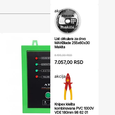
akcija
List cirkulara za drvo
MAKBlade 255x60x30
Makita
8.199,00 RSD
7.057,00 RSD
akcija
Knipex klešta
kombinovana PVC 1000V
VDE 180mm 98 62 01