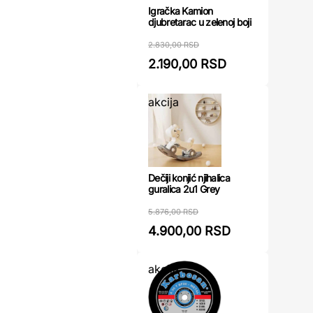
Igračka Kamion
djubretarac u zelenoj boji
2.830,00 RSD
2.190,00 RSD
akcija
Dečiji konjić njihalica
guralica 2u1 Grey
5.876,00 RSD
4.900,00 RSD
akcija