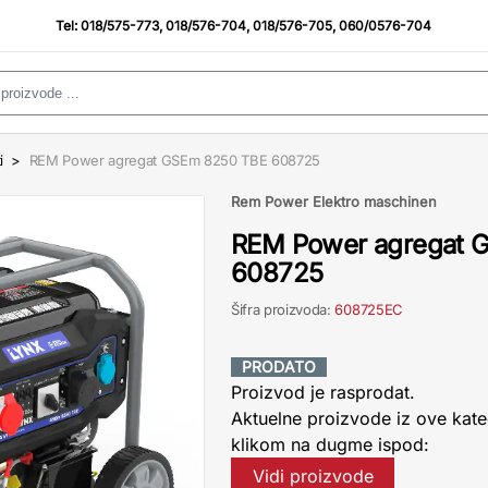
Tel:
018/575-773
,
018/576-704
,
018/576-705
,
060/0576-704
i
>
REM Power agregat GSEm 8250 TBE 608725
Rem Power Elektro maschinen
REM Power agregat 
608725
Šifra proizvoda:
608725EC
PRODATO
Proizvod je rasprodat.
Aktuelne proizvode iz ove kate
klikom na dugme ispod:
Vidi proizvode