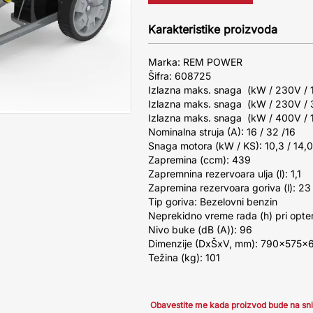
Karakteristike proizvoda
Marka: REM POWER
Šifra: 608725
Izlazna maks. snaga (kW / 230V / 
Izlazna maks. snaga (kW / 230V / 3
Izlazna maks. snaga (kW / 400V / 
Nominalna struja (A): 16 / 32 /16
Snaga motora (kW / KS): 10,3 / 14,0
Zapremina (ccm): 439
Zapremnina rezervoara ulja (l): 1,1
Zapremina rezervoara goriva (l): 23
Tip goriva: Bezelovni benzin
Neprekidno vreme rada (h) pri opter
Nivo buke (dB (A)): 96
Dimenzije (DxŠxV, mm): 790x575x
Težina (kg): 101
Obavestite me kada proizvod bude na sn