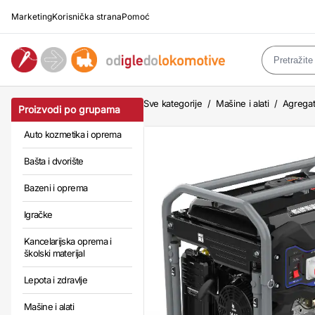
Marketing
Korisnička strana
Pomoć
Sve kategorije
/
Mašine i alati
/
Agregat
Proizvodi po grupama
Auto kozmetika i oprema
Bašta i dvorište
Bazeni i oprema
Igračke
Kancelarijska oprema i
školski materijal
Lepota i zdravlje
Mašine i alati