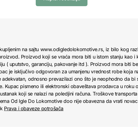
kupljenim na sajtu www.odigledolokomotive.rs, iz bilo kog raz
roizvod. Proizvod koji se vraća mora biti u istom stanju kao i 
u ( uputstvo, garanciju, pakovanje itd ). Proizvod mora biti bez
upac je isključivo odgovoran za umanjenu vrednost robe koja 
e adekvatan, odnosno prevazilazi ono što je neophodno da bi se
obe. Kupac pismeno ili elektronski obaveštava prodavca u roku
anak koji se nalazi na poledjini računa. Troškove transporta 
jema Od Igle Do Lokomotive doo nije obavezna da vrati novac 
nk
Prava i obaveze potrošača