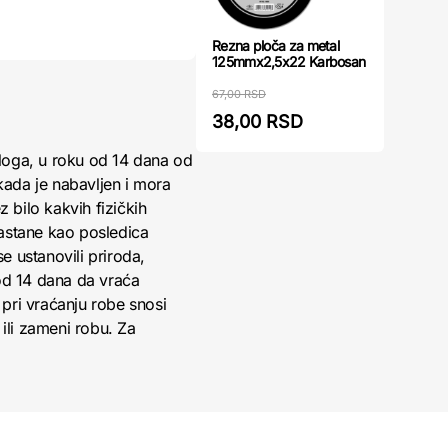
Rezna ploča za metal
125mmx2,5x22 Karbosan
67,00 RSD
38,00 RSD
loga, u roku od 14 dana od
kada je nabavljen i mora
 bilo kakvih fizičkih
nastane kao posledica
 ustanovili priroda,
 od 14 dana da vraća
pri vraćanju robe snosi
ili zameni robu. Za