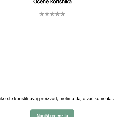
Ocene korisnika
iko ste koristili ovaj proizvod, molimo dajte vaš komentar.
Napiši recenziju