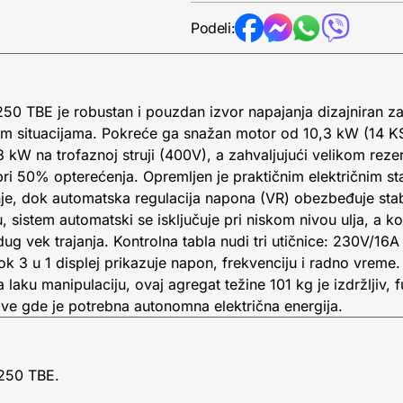
Podeli:
TBE je robustan i pouzdan izvor napajanja dizajniran za 
ednim situacijama. Pokreće ga snažan motor od 10,3 kW (14 
kW na trofaznoj struji (400V), a zahvaljujući velikom reze
 pri 50% opterećenja. Opremljen je praktičnim električnim s
nje, dok automatska regulacija napona (VR) obezbeđuje stab
sistem automatski se isključuje pri niskom nivou ulja, a kori
dug vek trajanja. Kontrolna tabla nudi tri utičnice: 230V/1
k 3 u 1 displej prikazuje napon, frekvenciju i radno vreme
aku manipulaciju, ovaj agregat težine 101 kg je izdržljiv, f
ove gde je potrebna autonomna električna energija.
250 TBE.