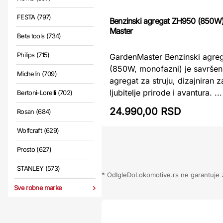
FESTA (797)
Benzinski agregat ZH950 (850W
Master
Beta tools (734)
Philips (715)
GardenMaster Benzinski agre
(850W, monofazni) je savršen
Michelin (709)
agregat za struju, dizajniran z
ljubitelje prirode i avantura. ...
Bertoni-Lorelli (702)
24.990,00 RSD
Rosan (684)
Wolfcraft (629)
Prosto (627)
STANLEY (573)
* OdIgleDoLokomotive.rs ne garantuje za
Sve robne marke