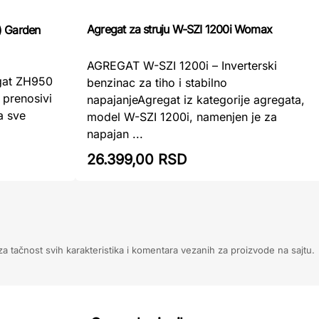
Agregat za struju W-SZI 1200i Womax
) Garden
AGREGAT W-SZI 1200i – Inverterski
gat ZH950
benzinac za tiho i stabilno
 prenosivi
napajanjeAgregat iz kategorije agregata,
a sve
model W-SZI 1200i, namenjen je za
napajan ...
26.399,00 RSD
 tačnost svih karakteristika i komentara vezanih za proizvode na sajtu.