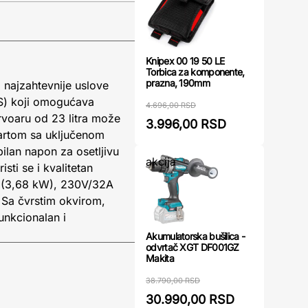
Knipex 00 19 50 LE
Torbica za komponente,
prazna, 190mm
najzahtevnije uslove
KS) koji omogućava
4.696,00 RSD
rvoaru od 23 litra može
3.996,00 RSD
tartom sa uključenom
ilan napon za osetljivu
akcija
sti se i kvalitetan
6A (3,68 kW), 230V/32A
. Sa čvrstim okvirom,
unkcionalan i
Akumulatorska bušilica -
odvrtač XGT DF001GZ
Makita
38.790,00 RSD
30.990,00 RSD