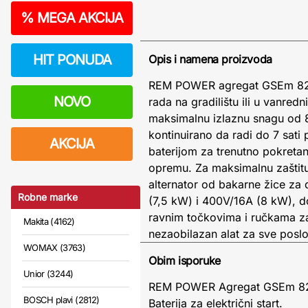
%
MEGA AKCIJA
HIT PONUDA
Opis i namena proizvoda
REM POWER agregat GSEm 8250 
NOVO
rada na gradilištu ili u vanr
maksimalnu izlaznu snagu od 8 
kontinuirano da radi do 7 sati
AKCIJA
baterijom za trenutno pokreta
opremu. Za maksimalnu zaštitu, 
alternator od bakarne žice za 
Robne marke
(7,5 kW) i 400V/16A (8 kW), do
ravnim točkovima i ručkama za l
Makita (4162)
nezaobilazan alat za sve posl
WOMAX (3763)
Obim isporuke
Unior (3244)
REM POWER Agregat GSEm 8
BOSCH plavi (2812)
Baterija za električni start.