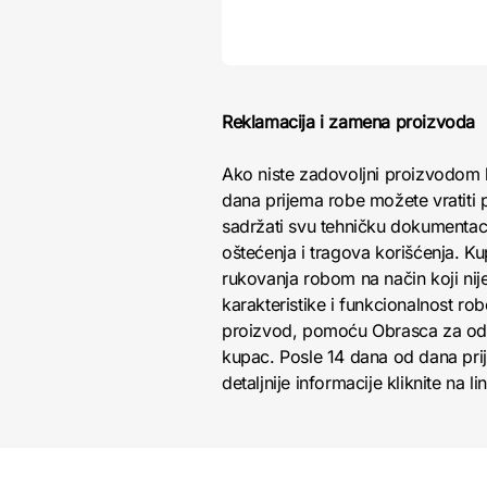
Reklamacija i zamena proizvoda
Ako niste zadovoljni proizvodom 
dana prijema robe možete vratiti p
sadržati svu tehničku dokumentacij
oštećenja i tragova korišćenja. K
rukovanja robom na način koji nij
karakteristike i funkcionalnost r
proizvod, pomoću Obrasca za odust
kupac. Posle 14 dana od dana pri
detaljnije informacije kliknite na li