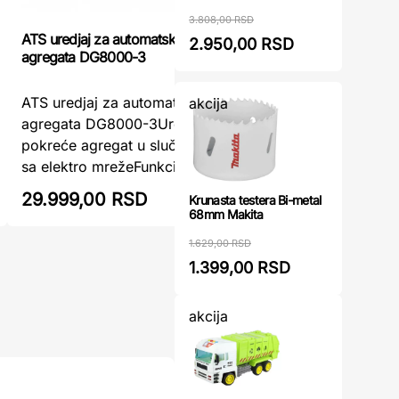
3.808,00 RSD
ATS uredjaj za automatsko pokretanje
FIELDMANN
2.950,00 RSD
agregata DG8000-3
Fieldmann
ATS uredjaj za automatsko pokretanje
akcija
Energije 
agregata DG8000-3Uredjaj automatski
2300-B be
pokreće agregat u slučaju nestanka struje
predstavlj
sa elektro mrežeFunkcijeSTANDBY rež ...
29.999,00 RSD
31.105,
Krunasta testera Bi-metal
68mm Makita
1.629,00 RSD
1.399,00 RSD
akcija