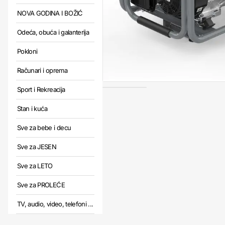
NOVA GODINA I BOŽIĆ
Odeća, obuća i galanterija
Pokloni
Računari i oprema
Sport i Rekreacija
Stan i kuća
Sve za bebe i decu
Sve za JESEN
Sve za LETO
Sve za PROLEĆE
TV, audio, video, telefoni ...