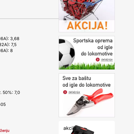
16A): 3,68
2A): 7,5
16A): 8
. 50%: 7,0
605
akcija
iženju